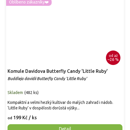
Oblíbeno zákazníky❤️
od
až
–26 %
Komule Davidova Butterfly Candy 'Little Ruby'
Buddleja davidii Butterfly Candy 'Little Ruby'
Skladem
(
482 ks
)
Kompaktní a velmi hezký kultivar do malých zahrad i nádob.
‘Little Ruby’ v dospělosti dorůstá výšky...
199 Kč
/ ks
od
Detail