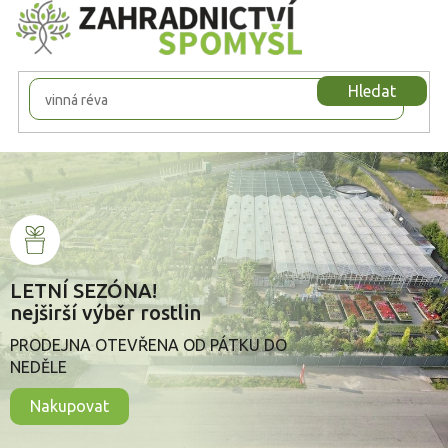
Přejít
na
obsah
Hledat
LETNÍ SEZÓNA!
nejširší výběr rostlin
PRODEJNA OTEVŘENA OD PÁTKU DO
NEDĚLE
Nakupovat