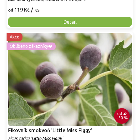
119 Kč
/ ks
od
Detail
Akce
Oblíbeno zákazníky❤️
od
až
–50 %
Fíkovník smokvoň 'Little Miss Figgy'
Ficus carica 'Little Miss Figgy'