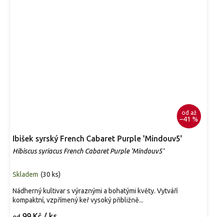
od
až
–41 %
Ibišek syrský French Cabaret Purple 'Mindouv5'
Hibiscus syriacus French Cabaret Purple 'Mindouv5'
Skladem
(
30 ks
)
Nádherný kultivar s výraznými a bohatými květy. Vytváří
kompaktní, vzpřímený keř vysoký přibližně...
99 Kč
/ ks
od