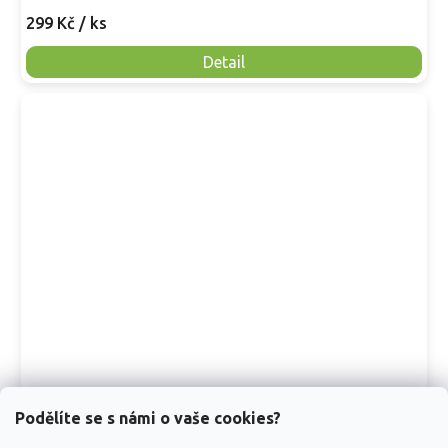
299 Kč
/ ks
Detail
Třapatka 'Sunseekers Limoncello' - Echinacea
Podělíte se s námi o vaše cookies?
'Sunseekers Limoncello'