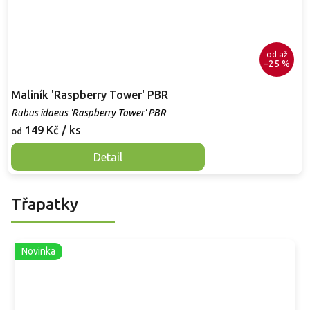
od
až
–25 %
Maliník 'Raspberry Tower' PBR
Rubus idaeus 'Raspberry Tower' PBR
149 Kč
/ ks
od
Detail
Třapatky
Novinka