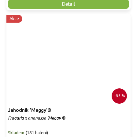
Detail
Akce
–65 %
Jahodník 'Meggy'®
Fragaria x ananassa 'Meggy'®
Skladem
(
181 balení
)