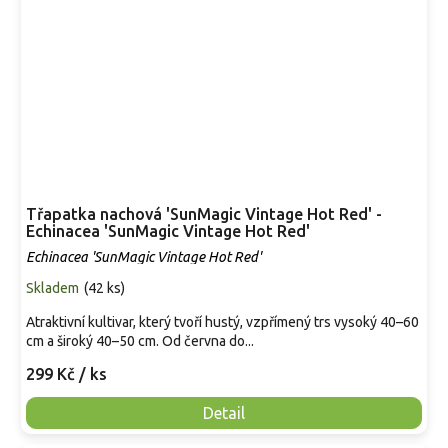
Třapatka nachová 'SunMagic Vintage Hot Red' -
Echinacea 'SunMagic Vintage Hot Red'
Echinacea 'SunMagic Vintage Hot Red'
Skladem
(
42 ks
)
Atraktivní kultivar, který tvoří hustý, vzpřímený trs vysoký 40–60
cm a široký 40–50 cm. Od června do...
299 Kč
/ ks
Detail