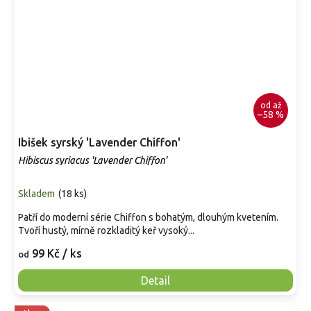
od
až
–58 %
Ibišek syrský 'Lavender Chiffon'
Hibiscus syriacus 'Lavender Chiffon'
Skladem
(
18 ks
)
Patří do moderní série Chiffon s bohatým, dlouhým kvetením.
Tvoří hustý, mírně rozkladitý keř vysoký...
99 Kč
/ ks
od
Detail