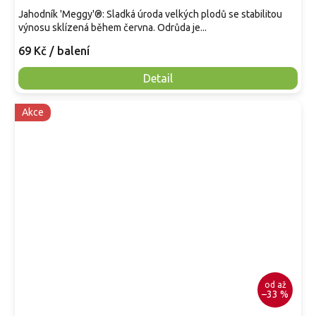
Jahodník 'Meggy'®: Sladká úroda velkých plodů se stabilitou
výnosu sklízená během června. Odrůda je...
69 Kč
/ balení
Detail
Akce
od
až
–33 %