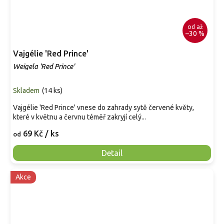
od
až
–30 %
Vajgélie 'Red Prince'
Weigela 'Red Prince'
Skladem
(
14 ks
)
Vajgélie 'Red Prince' vnese do zahrady sytě červené květy,
které v květnu a červnu téměř zakryjí celý...
69 Kč
/ ks
od
Detail
Akce