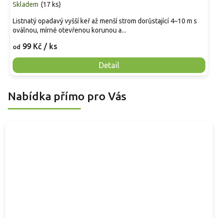
Skladem
(
17 ks
)
Listnatý opadavý vyšší keř až menší strom dorůstající 4–10 m s
oválnou, mírně otevřenou korunou a...
99 Kč
/ ks
od
Detail
Nabídka přímo pro Vás