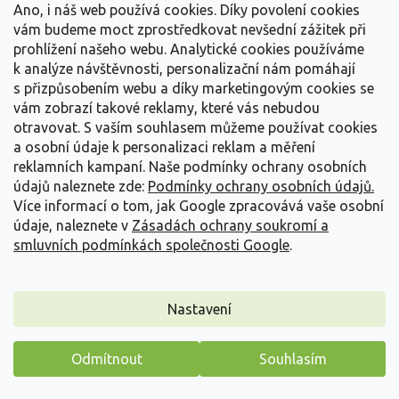
Echinacea 'Sunseekers Limoncello'
Ano, i náš web používá cookies. Díky povolení cookies
vám budeme moct zprostředkovat nevšední zážitek při
Skladem
(
45 ks
)
prohlížení našeho webu. Analytické cookies používáme
Tato osvěžující trvalka je ceněna pro unikátní barevnost a
k analýze návštěvnosti, personalizační nám pomáhají
kompaktní vzrůst, díky čemuž představuje...
s přizpůsobením webu a díky marketingovým cookies se
vám zobrazí takové reklamy, které vás nebudou
389 Kč
/ ks
otravovat.
S vaším souhlasem můžeme používat cookies
Detail
a osobní údaje k personalizaci reklam a měření
reklamních kampaní. Naše podmínky ochrany osobních
údajů naleznete zde:
Podmínky ochrany osobních údajů.
Novinka
Více informací o tom, jak Google zpracovává vaše osobní
údaje, naleznete v
Zásadách ochrany soukromí a
smluvních podmínkách společnosti Google
.
Nastavení
Odmítnout
Souhlasím
Máme pro vás malý dárek