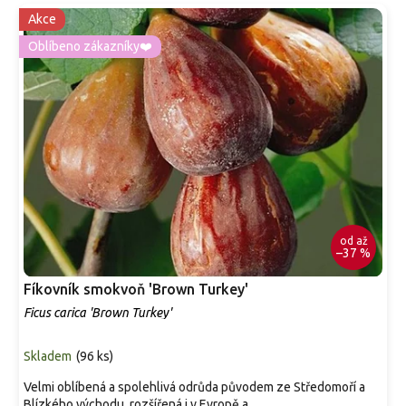
Akce
Oblíbeno zákazníky❤️
od
až
–37 %
Fíkovník smokvoň 'Brown Turkey'
Ficus carica 'Brown Turkey'
Skladem
(
96 ks
)
Velmi oblíbená a spolehlivá odrůda původem ze Středomoří a
Blízkého východu, rozšířená i v Evropě a...