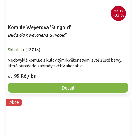
od
až
–33 %
Komule Weyerova 'Sungold'
Buddleja x weyeriana 'Sungold'
Skladem
(
127 ks
)
Neobvyklá komule s kulovitými květenstvími sytě žluté barvy,
která přináší do zahrady světlý akcent v...
99 Kč
/ ks
od
Detail
Akce