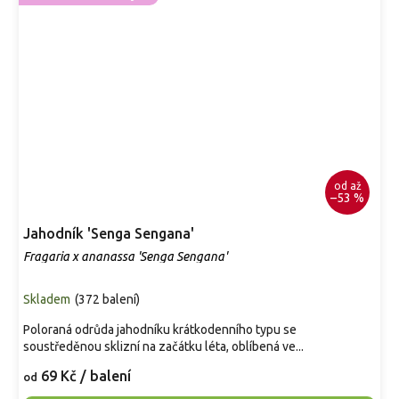
od
až
–53 %
Jahodník 'Senga Sengana'
Fragaria x ananassa 'Senga Sengana'
Skladem
(
372 balení
)
Poloraná odrůda jahodníku krátkodenního typu se
soustředěnou sklizní na začátku léta, oblíbená ve...
69 Kč
/ balení
od