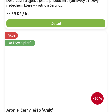
Dekorativní trojpuk s jemně působícími bílými květy s růžovým
nádechem, které v květnu a červnu...
89 Kč
/ ks
od
Detail
Akce
Do živých plotů!
–20 %
Arónie, černý jeřáb 'Amit'