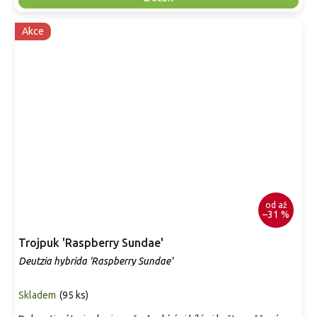
Akce
od
až
–31 %
Trojpuk 'Raspberry Sundae'
Deutzia hybrida 'Raspberry Sundae'
Skladem
(
95 ks
)