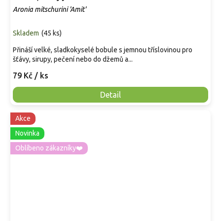
Aronia mitschurini 'Amit'
Skladem
(
45 ks
)
Přináší velké, sladkokyselé bobule s jemnou tříslovinou pro
šťávy, sirupy, pečení nebo do džemů a...
79 Kč
/ ks
Detail
Akce
Novinka
Oblíbeno zákazníky❤️