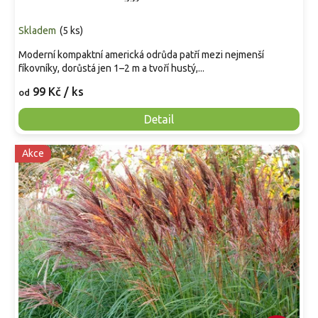
Skladem
(
5 ks
)
Moderní kompaktní americká odrůda patří mezi nejmenší
fíkovníky, dorůstá jen 1–2 m a tvoří hustý,...
99 Kč
/ ks
od
Detail
Akce