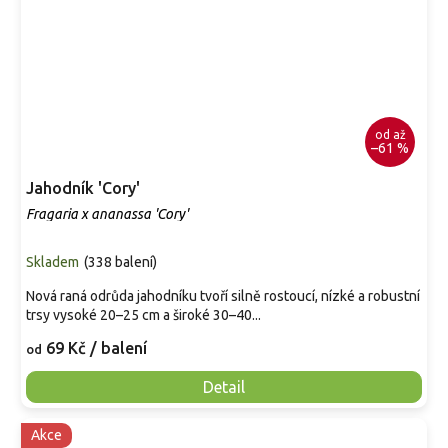
od
až
–61 %
Jahodník 'Cory'
Fragaria x ananassa 'Cory'
Skladem
(
338 balení
)
Nová raná odrůda jahodníku tvoří silně rostoucí, nízké a robustní
trsy vysoké 20–25 cm a široké 30–40...
69 Kč
/ balení
od
Detail
Akce