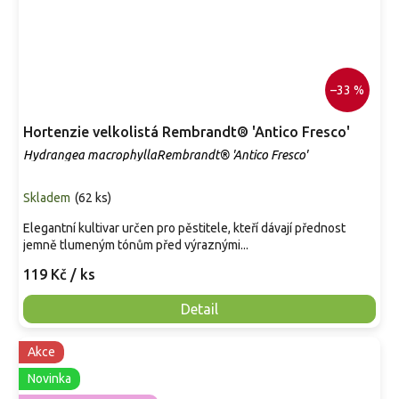
–33 %
Hortenzie velkolistá Rembrandt® 'Antico Fresco'
Hydrangea macrophyllaRembrandt® 'Antico Fresco'
Skladem
(
62 ks
)
Elegantní kultivar určen pro pěstitele, kteří dávají přednost
jemně tlumeným tónům před výraznými...
119 Kč
/ ks
Detail
Akce
Novinka