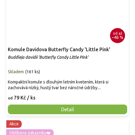
od
až
–46 %
Komule Davidova Butterfly Candy 'Little Pink'
Buddleja davidii 'Butterfly Candy Little Pink'
Skladem
(
161 ks
)
Kompaktní komule s dlouhým letním kvetením, která si
zachovává nízký, hustý tvar bez náročné údržby....
79 Kč
/ ks
od
Detail
Akce
Oblíbeno zákazníky❤️