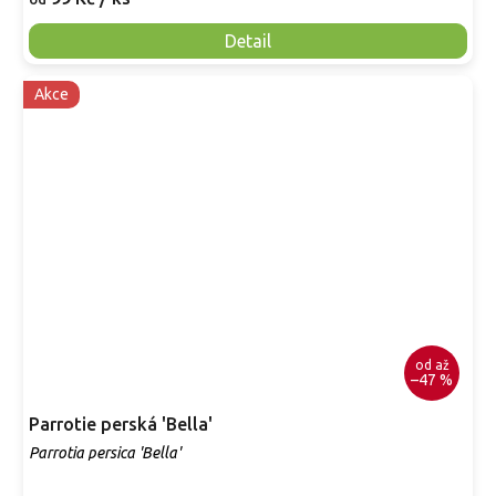
Detail
Akce
od
až
–47 %
Parrotie perská 'Bella'
Parrotia persica 'Bella'