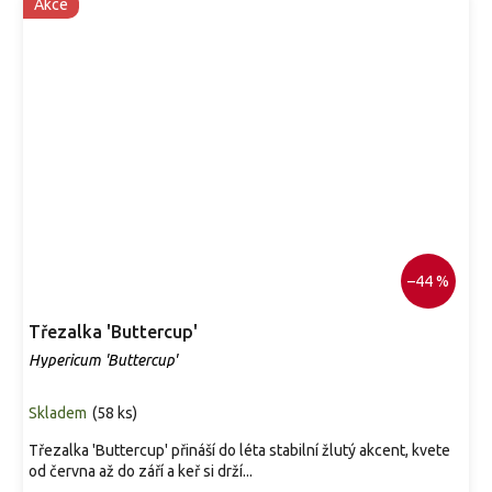
Akce
–44 %
Třezalka 'Buttercup'
Hypericum 'Buttercup'
Skladem
(
58 ks
)
Třezalka 'Buttercup' přináší do léta stabilní žlutý akcent, kvete
od června až do září a keř si drží...