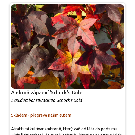
Ambroň západní 'Schock's Gold'
A
Liquidambar styraciflua 'Schock's Gold'
L
Skladem - přeprava naším autem
S
Atraktivní kultivar ambroně, který září od léta do podzimu.
A