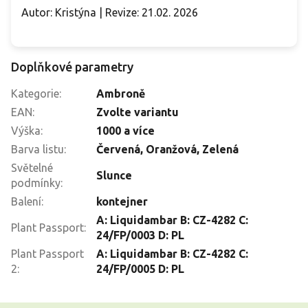
Autor: Kristýna | Revize: 21.02. 2026
Doplňkové parametry
Kategorie
:
Ambroně
EAN
:
Zvolte variantu
Výška
:
1000 a více
Barva listu
:
Červená, Oranžová, Zelená
Světelné
Slunce
podmínky
:
Balení
:
kontejner
A: Liquidambar B: CZ-4282 C:
Plant Passport
:
24/FP/0003 D: PL
Plant Passport
A: Liquidambar B: CZ-4282 C:
2
:
24/FP/0005 D: PL