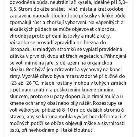
odvodněná půda, neutrální až kyselá, ideálně pH 5,0–
6,5. Strom dokáže snášet i vlhčí místa a krátkodobé
zaplavení, naopak dlouhodobé přísušky v lehké půdě
zpomalují růst a zhoršují vybarvení. Na vápenitých a
alkalických půdách se může objevovat chloróza,
vhodné je proto přidání listovky a mulč z kůry.
Výsadba se provádí zpravidla od března do
listopadu, u mladých stromků se vyplatí pravidelná
zálivka v prvních dvou až třech vegetacích. Přihnojení
se volí mírné na jaře, s důrazem na organickou
složku. Řez bývá jen zdravotní a výchovný na konci
zimy. Vyzrálé dřevo bývá mrazuvzdorné přibližně do
-23 až -26 °C, mladé rostliny mohou v tuhých zimách
trpět namrznutím a poškozením kmene zimním
sluncem, proto se u paty doporučuje zimní mulč a u
kmene ochranný obal nebo bílý nátěr. Rozestupy se
volí velkoryse, přibližně 8–10 m od dalších stromů či
staveb, aby se koruna mohla vyvíjet bez deformací. Z
možných potíží se občas objevují mšice a skvrnitosti
listů, při nevhodném pH také žloutnutí.