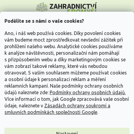
Z
á
p
a
Podělíte se s námi o vaše cookies?
t
Vše o nákupu
í
Ano, i náš web používá cookies. Díky povolení cookies
vám budeme moct zprostředkovat nevšední zážitek při
prohlížení našeho webu. Analytické cookies používáme
Informace pro Vás
k analýze návštěvnosti, personalizační nám pomáhají
s přizpůsobením webu a díky marketingovým cookies se
Kontakujte nás
vám zobrazí takové reklamy, které vás nebudou
otravovat.
S vaším souhlasem můžeme používat cookies
a osobní údaje k personalizaci reklam a měření
reklamních kampaní. Naše podmínky ochrany osobních
údajů naleznete zde:
Podmínky ochrany osobních údajů.
Více informací o tom, jak Google zpracovává vaše osobní
údaje, naleznete v
Zásadách ochrany soukromí a
smluvních podmínkách společnosti Google
.
Vytvořil Shoptet
Nastavení