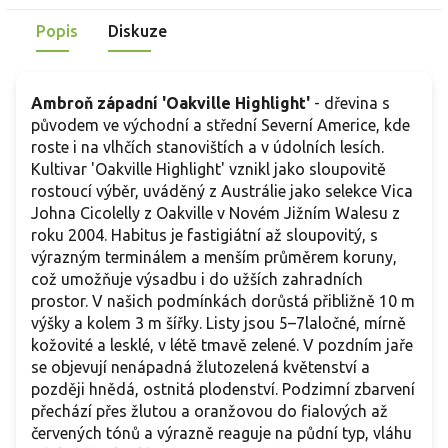
Popis
Diskuze
Ambroň západní 'Oakville Highlight'
- dřevina s
původem ve východní a střední Severní Americe, kde
roste i na vlhčích stanovištích a v údolních lesích.
Kultivar 'Oakville Highlight' vznikl jako sloupovitě
rostoucí výběr, uváděný z Austrálie jako selekce Vica
Johna Cicolelly z Oakville v Novém Jižním Walesu z
roku 2004. Habitus je fastigiátní až sloupovitý, s
výrazným terminálem a menším průměrem koruny,
což umožňuje výsadbu i do užších zahradních
prostor. V našich podmínkách dorůstá přibližně 10 m
výšky a kolem 3 m šířky. Listy jsou 5–7laločné, mírně
kožovité a lesklé, v létě tmavě zelené. V pozdním jaře
se objevují nenápadná žlutozelená květenství a
později hnědá, ostnitá plodenství. Podzimní zbarvení
přechází přes žlutou a oranžovou do fialových až
červených tónů a výrazně reaguje na půdní typ, vláhu