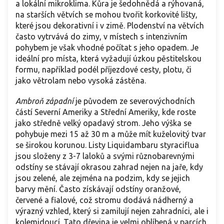
a lokální mikroklima. Kůra je šedohnědá a rýhovaná,
na starších větvích se mohou tvořit korkovité lišty,
které jsou dekorativní i v zimě. Plodenství na větvích
často vytrvává do zimy, v místech s intenzivním
pohybem je však vhodné počítat s jeho opadem. Je
ideální pro místa, která vyžadují úzkou pěstitelskou
formu, například podél příjezdové cesty, plotu, či
jako větrolam nebo vysoká zástěna.
Ambroň západní
je původem ze severovýchodních
částí Severní Ameriky a Střední Ameriky, kde roste
jako středně velký opadavý strom. Jeho výška se
pohybuje mezi 15 až 30 m a může mít kuželovitý tvar
se širokou korunou. Listy Liquidambaru styraciflua
jsou složeny z 3-7 laloků a svými různobarevnými
odstíny se stávají okrasou zahrad nejen na jaře, kdy
jsou zelené, ale zejména na podzim, kdy se jejich
barvy mění. Často získávají odstíny oranžové,
červené a fialové, což stromu dodává nádherný a
výrazný vzhled, který si zamilují nejen zahradníci, ale i
kolemjdoucí. Tato dřevina je velmi oblíbená v parcích