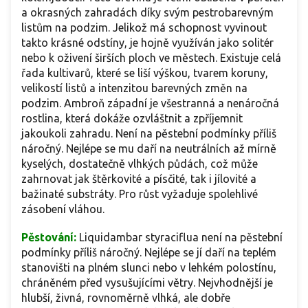
a okrasných zahradách díky svým pestrobarevným
listům na podzim. Jelikož má schopnost vyvinout
takto krásné odstíny, je hojně využíván jako solitér
nebo k oživení širších ploch ve městech. Existuje celá
řada kultivarů, které se liší výškou, tvarem koruny,
velikostí listů a intenzitou barevných změn na
podzim. Ambroň západní je všestranná a nenáročná
rostlina, která dokáže ozvláštnit a zpříjemnit
jakoukoli zahradu. Není na pěstební podmínky příliš
náročný. Nejlépe se mu daří na neutrálních až mírně
kyselých, dostatečně vlhkých půdách, což může
zahrnovat jak štěrkovité a písčité, tak i jílovité a
bažinaté substráty. Pro růst vyžaduje spolehlivé
zásobení vláhou.
Pěstování:
Liquidambar styraciflua není na pěstební
podmínky příliš náročný. Nejlépe se jí daří na teplém
stanovišti na plném slunci nebo v lehkém polostínu,
chráněném před vysušujícími větry. Nejvhodnější je
hlubší, živná, rovnoměrně vlhká, ale dobře