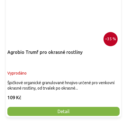
–35 %
Agrobio Trumf pro okrasné rostliny
Vyprodáno
Špičkové organické granulované hnojivo určené pro venkovní
okrasné rostliny, od trvalek po okrasné...
109 Kč
Detail