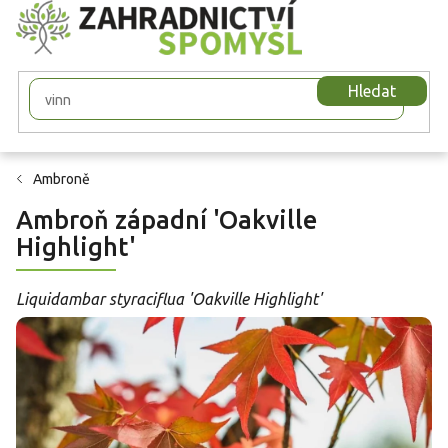
Přejít
na
obsah
Hledat
Ambroně
Ambroň západní 'Oakville
Highlight'
Liquidambar styraciflua 'Oakville Highlight'