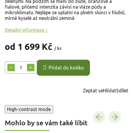
zelenými. Na podzim se mění do žluté, oranžové a
fialové, přičemž intenzita závisí na vláze půdy a
mikroklimatu. Nejlépe se uplatní na plném slunci v hlubší,
mírně kyselé až neutrální zemině.
Detailní informace
od
1 699 Kč
/ ks
Měrná
cena:
−
+
Přidat do košíku
Zeptat se
Hlídat
Sdílet
High-contrast mode
Mohlo by se vám také líbit