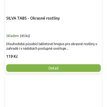
SILVA TABS - Okrasné rostliny
Skladem
(
45 ks
)
Dlouhodobě působící tabletové hnojivo pro okrasné rostliny v
zahradě i v nádobách postupně uvolňuje...
119 Kč
Detail