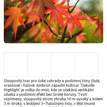
Sloupovitý tvar pro úzké zahrady a podzimní tóny žluté,
oranžové i fialové. Ambroň západní kultivar 'Oakville
Highlight' je volba do míst, kde se očekává vertikální
silueta a podzimní efekt bez široké koruny. Tvoří
vzpřímený, sloupovitý strom zhruba 10 m vysoký a kolem
3 m široký, s lesklými 5–7laločnými listy, v létě tmavě