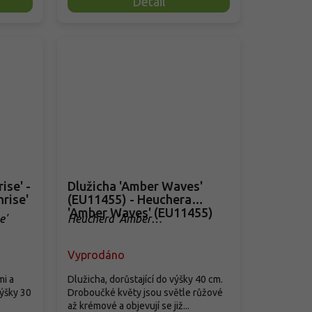
Detail
ise' -
Dlužicha 'Amber Waves'
rise'
(EU11455) - Heuchera
'Amber Waves' (EU11455)
e'
Heuchera 'Amber
Waves'(EU11455)
Vyprodáno
mi a
Dlužicha, dorůstající do výšky 40 cm.
výšky 30
Droboučké květy jsou světle růžové
až krémové a objevují se již...