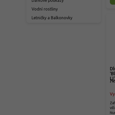
Dárkové poukazy
Vodní rostliny
Letničky a Balkonovky
Dluži
'B
LI
He
Li
'B
Vy
Zah
vil
Nur