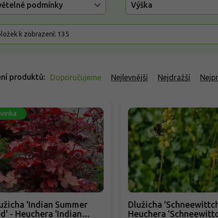
větelné podmínky
Výška
ložek k zobrazení:
135
ní produktů
Doporučujeme
Nejlevnější
Nejdražší
Nejp
vinka
užicha 'Indian Summer
Dlužicha 'Schneewittch
d' - Heuchera 'Indian
Heuchera 'Schneewitt