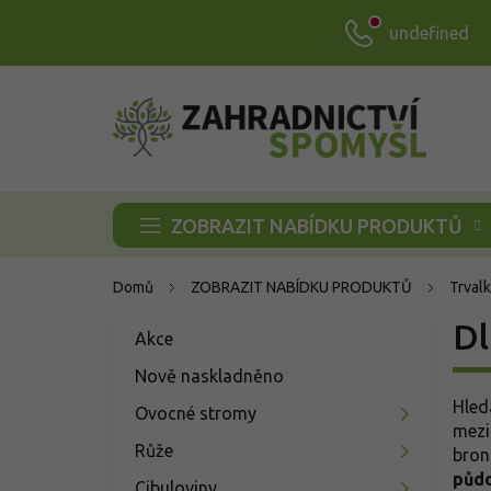
Přejít
undefined
na
obsah
ZOBRAZIT NABÍDKU PRODUKTŮ
Domů
ZOBRAZIT NABÍDKU PRODUKTŮ
Trvalk
P
Dl
Přeskočit
Akce
o
kategorie
s
Nově naskladněno
t
Hled
Ovocné stromy
r
mezi
a
Růže
bron
n
půdo
Cibuloviny