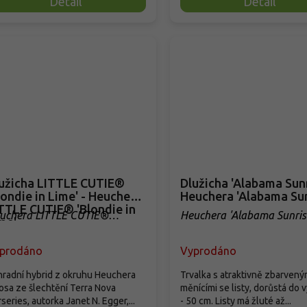
Detail
Detail
cha LITTLE CUTIE®
Dlužicha 'Alabama Sunr
londie in Lime' - Heuchera
Heuchera 'Alabama Sun
TTLE CUTIE® 'Blondie in
uchera LITTLE CUTIE®
Heuchera 'Alabama Sunris
me'
londie in Lime'
prodáno
Vyprodáno
radní hybrid z okruhu Heuchera
Trvalka s atraktivně zbarvený
losa ze šlechtění Terra Nova
měnícími se listy, dorůstá do 
series, autorka Janet N. Egger,...
- 50 cm. Listy má žluté až...