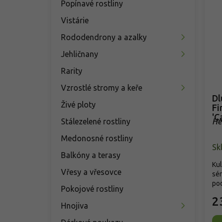
Popínavé rostliny
Vistárie
Rododendrony a azalky
Jehličnany
Rarity
Vzrostlé stromy a keře
Dl
Živé ploty
Fi
'C
Stálezelené rostliny
He
Medonosné rostliny
Sk
Balkóny a terasy
Kul
Vřesy a vřesovce
sér
pod
Pokojové rostliny
2
Hnojiva