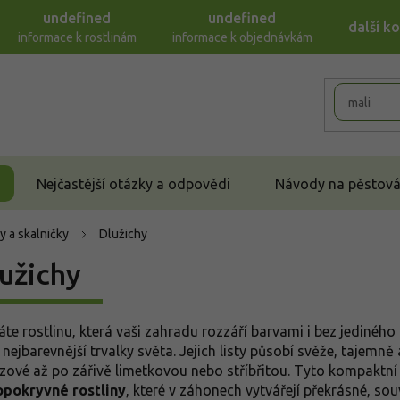
undefined
undefined
další k
informace k rostlinám
informace k objednávkám
Nejčastější otázky a odpovědi
Návody na pěstován
y a skalničky
Dlužichy
užichy
áte rostlinu, která vaši zahradu rozzáří barvami i bez jediného
 nejbarevnější trvalky světa. Jejich listy působí svěže, tajemn
zové až po zářivě limetkovou nebo stříbřitou. Tyto kompaktní k
pokryvné rostliny
, které v záhonech vytvářejí překrásné, so