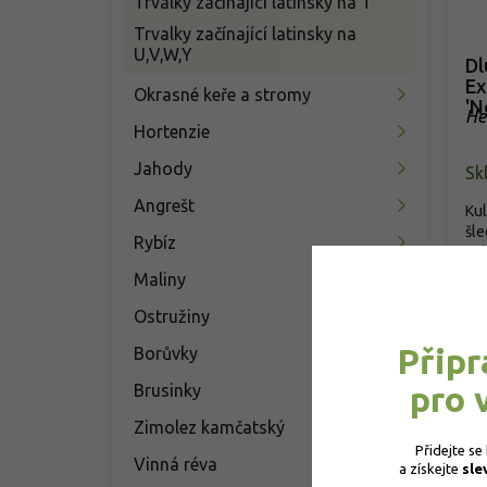
Trvalky začínající latinsky na T
Trvalky začínající latinsky na
U,V,W,Y
Dl
Ex
Okrasné keře a stromy
'N
He
Hortenzie
Sil
Jahody
Sk
Angrešt
Kul
šl
Rybíz
ric
Maliny
o
Ostružiny
Připr
Borůvky
pro 
Brusinky
Zimolez kamčatský
Přidejte se
Vinná réva
a získejte 
sle