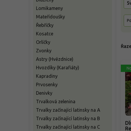
S
Lomikameny
Mateřídoušky
Po
Řebříčky
Kosatce
Orlíčky
Řaze
Zvonky
Astry (Hvězdnice)
Hvozdíky (Karafiáty)
No
Kapradiny
Prvosenky
Denivky
Trvalková zelenina
Trvalky začínající latinsky na A
Trvalky začínající latinsky na B
Dl
Trvalky začínající latinsky na C
Re