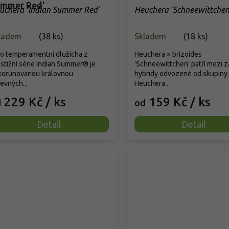
mmer Red'
uchera 'Indian Summer Red'
Heuchera 'Schneewittchen
ladem
(
38 ks
)
Skladem
(
18 ks
)
o temperamentní dlužicha z
Heuchera × brizoides
stižní série Indian Summer® je
'Schneewittchen' patří mezi z
korunovanou královnou
hybridy odvozené od skupiny
evných...
Heuchera...
229 Kč
/ ks
159 Kč
/ ks
d
od
Detail
Detail