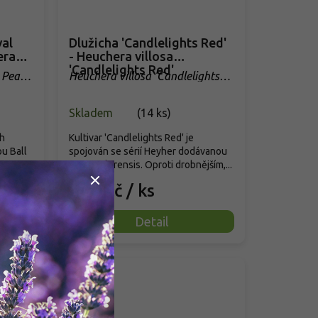
val
Dlužicha 'Candlelights Red'
era
- Heuchera villosa
'Candlelights Red'
l Peach
Heuchera villosa 'Candlelights
Red'
Skladem
(
14 ks
)
ch
Kultivar 'Candlelights Red' je
ou Ball
spojován se sérií Heyher dodávanou
firmou Florensis. Oproti drobnějším,...
299 Kč
/ ks
Detail