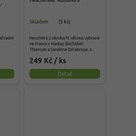
Heucherella 'Kassandra'
'
Skladem
(
5 ks
)
ahradní
Heuchera z okruhu H. villosa, vybraná
ve Francii v Hantay šlechtiteli
Thierrym a Sandrine Delabroye, s...
249 Kč
/ ks
Detail