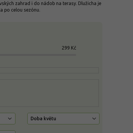
vských zahrad i do nádob na terasy. Dlužicha je
ta po celou sezónu.
299
Kč
Doba květu