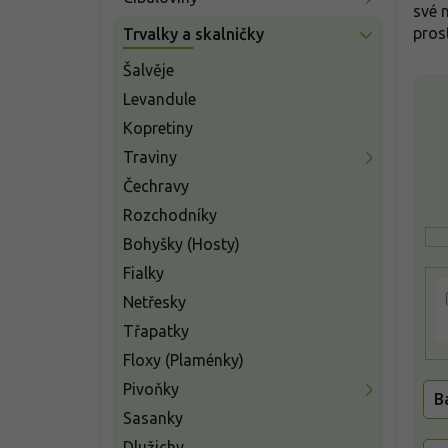
n
své 
í
pros
Trvalky a skalničky
p
a
Šalvěje
V
n
Levandule
ý
e
p
Kopretiny
l
i
Traviny
s
Čechravy
p
r
Rozchodníky
o
Bohyšky (Hosty)
d
Fialky
u
k
Netřesky
t
Třapatky
ů
Floxy (Plaménky)
Pivoňky
B
Sasanky
Dlužichy