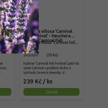
val
Dlužicha villosa 'Carnival
chera
Fall Festival' - Heuchera
undy
villosa 'Carnival Fall
Heuchera villosa 'Carnival Fall
Festival'
Festival'
Skladem
(
50 ks
)
al
Kultivar 'Carnival Fall Festival' patří do
losa
série Carnival s podílem druhu z
.
východu Severní Ameriky. V...
239 Kč
/ ks
Detail