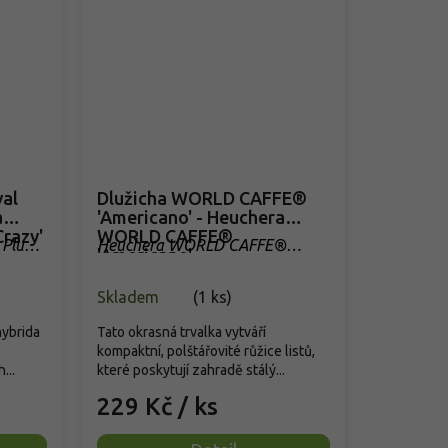
val
Dlužicha WORLD CAFFE®
a
'Americano' - Heuchera
Crazy'
WORLD CAFFE®
l Plum
Heuchera WORLD CAFFE®
'Americano'
'Americano'
Skladem
(
1 ks
)
hybrida
Tato okrasná trvalka vytváří
kompaktní, polštářovité růžice listů,
...
které poskytují zahradě stálý...
229 Kč
/ ks