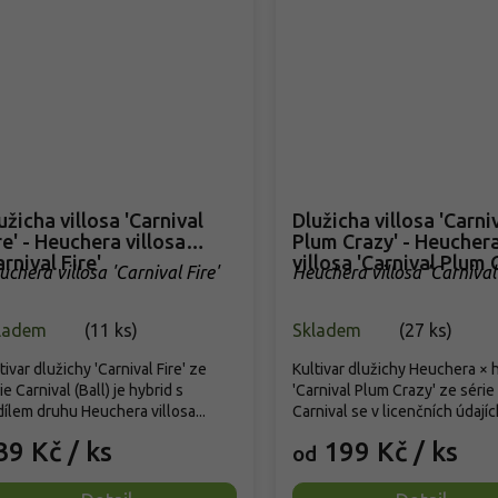
užicha villosa 'Carnival
Dlužicha villosa 'Carni
re' - Heuchera villosa
Plum Crazy' - Heucher
arnival Fire'
villosa 'Carnival Plum 
uchera villosa 'Carnival Fire'
Heuchera villosa 'Carniva
Crazy'
ladem
(
11 ks
)
Skladem
(
27 ks
)
tivar dlužichy 'Carnival Fire' ze
Kultivar dlužichy Heuchera × 
ie Carnival (Ball) je hybrid s
'Carnival Plum Crazy' ze série
ílem druhu Heuchera villosa...
Carnival se v licenčních údajích
39 Kč
/ ks
199 Kč
/ ks
od