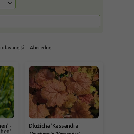
rodávanější
Abecedně
en' -
Dlužicha 'Kassandra'
chen'