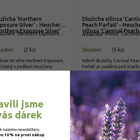
užicha 'Northern
Dlužicha villosa 'Carni
posure Silver' - Heuchera
Peach Parfait' - Heuch
orthern Exposure Silver'
villosa 'Carnival Peach
uchera 'Northern Exposure
Heuchera villosa 'Carniva
Parfait'
ver'
Parfait'
ladem
(
2 ks
)
Skladem
(
5 ks
)
tivar ze série Northern Exposure,
Hybrid dlužichy 'Carnival Pea
echtěný s podílem Heuchera
Parfait' je uváděný pod značk
hardsonii a Heuchera villosa pro...
a v licenčních údajích se...
129 Kč
/ ks
239 Kč
/ ks
d
Detail
Detail
avili jsme
vás dárek
 k našemu newsletteru 
vu 10 % na první nákup
.