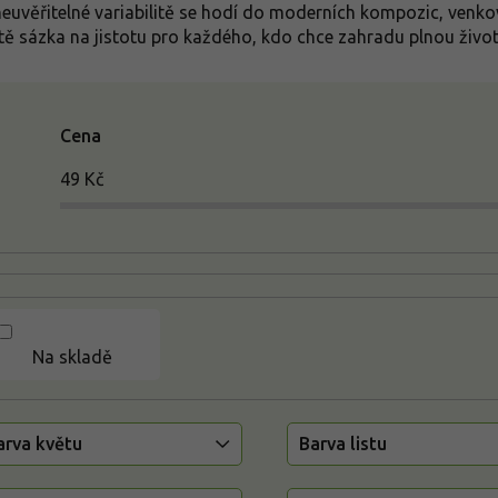
neuvěřitelné variabilitě se hodí do moderních kompozic, venko
tě sázka na jistotu pro každého, kdo chce zahradu plnou živo
Cena
49
Kč
Na skladě
arva květu
Barva listu