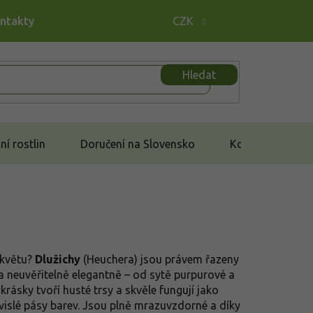
ontakty
CZK
Hledat
í rostlin
Doručení na Slovensko
Kontakt
 květu?
Dlužichy
(Heuchera) jsou právem řazeny
ě a neuvěřitelně elegantně – od sytě purpurové a
rásky tvoří husté trsy a skvěle fungují jako
uvislé pásy barev. Jsou plně mrazuvzdorné a díky