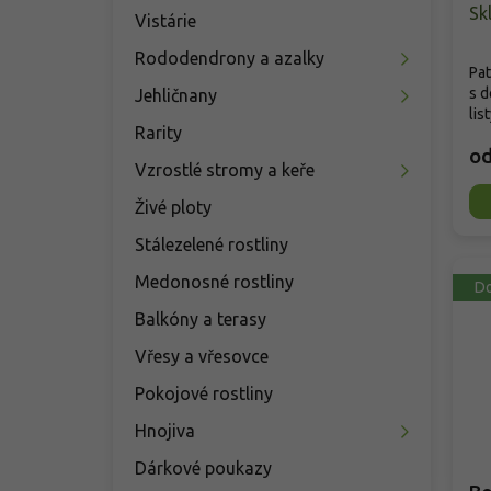
Sk
Vistárie
Rododendrony a azalky
Pat
s d
Jehličnany
lis
Rarity
o
Vzrostlé stromy a keře
Živé ploty
Stálezelené rostliny
Medonosné rostliny
Do
Balkóny a terasy
Vřesy a vřesovce
Pokojové rostliny
Hnojiva
Dárkové poukazy