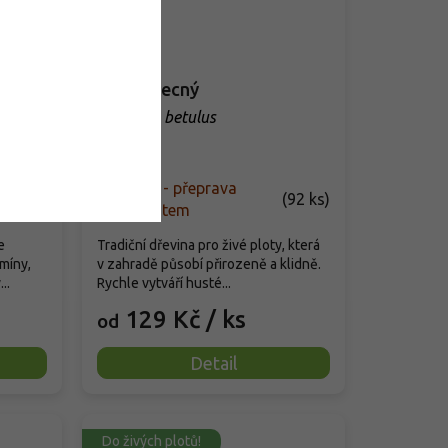
Blue
Habr obecný
Carpinus betulus
ce'
Skladem - přeprava
(
92 ks
)
naším autem
e
Tradiční dřevina pro živé ploty, která
smíny,
v zahradě působí přirozeně a klidně.
..
Rychle vytváří husté...
129 Kč
/ ks
od
Detail
Do živých plotů!