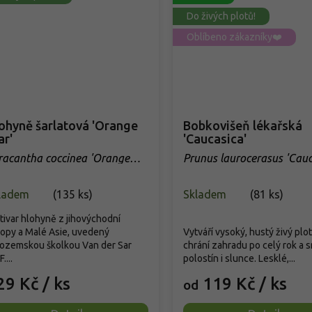
Do živých plotů!
Oblíbeno zákazníky❤️
ohyně šarlatová 'Orange
Bobkovišeň lékařská
ar'
'Caucasica'
racantha coccinea 'Orange
Prunus laurocerasus 'Cauc
r'
ladem
(
135 ks
)
Skladem
(
81 ks
)
tivar hlohyně z jihovýchodní
opy a Malé Asie, uvedený
Vytváří vysoký, hustý živý plot
zozemskou školkou Van der Sar
chrání zahradu po celý rok a s
....
polostín i slunce. Lesklé,...
29 Kč
/ ks
119 Kč
/ ks
od