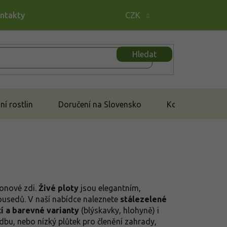
ontakty
CZK
Hledat
í rostlin
Doručení na Slovensko
Kontakt
tonové zdi.
Živé ploty
jsou elegantním,
ousedů. V naší nabídce naleznete
stálezelené
í a barevné varianty
(blýskavky, hlohyně) i
dbu, nebo nízký plůtek pro členění zahrady,