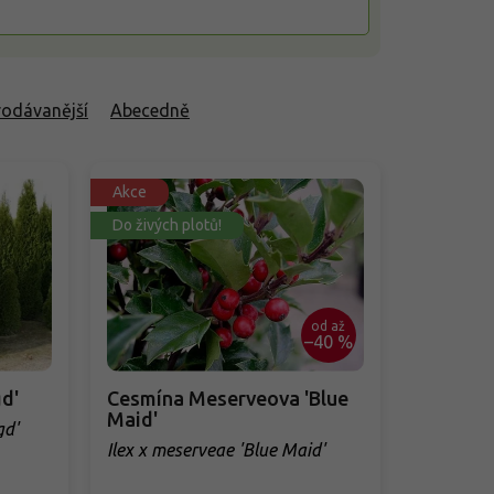
rodávanější
Abecedně
Akce
Do živých plotů!
od
až
–40 %
d'
Cesmína Meserveova 'Blue
Maid'
gd'
Ilex x meserveae 'Blue Maid'