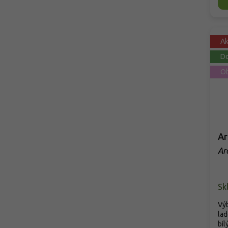
A
Do
Ob
Ar
Aro
Sk
Výb
lad
bíl