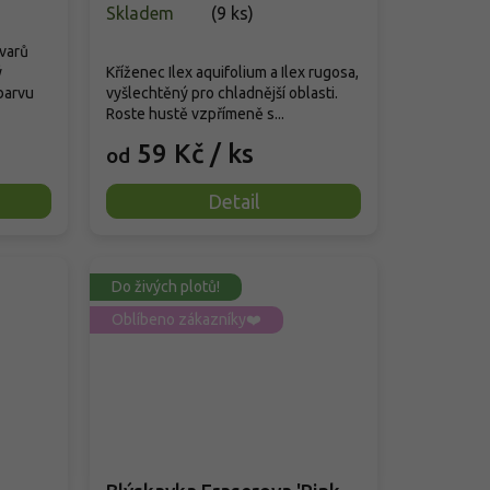
Skladem
(
9 ks
)
ivarů
ý
Kříženec Ilex aquifolium a Ilex rugosa,
barvu
vyšlechtěný pro chladnější oblasti.
Roste hustě vzpřímeně s...
59 Kč
/ ks
od
Detail
Do živých plotů!
Oblíbeno zákazníky❤️