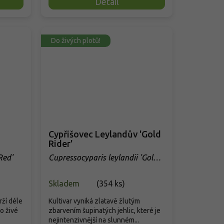
Detail
Do živých plotů!
Cypřišovec Leylandův 'Gold
Rider'
Red'
Cupressocyparis leylandii 'Gold
Rider'
Skladem
(
354 ks
)
rží déle
Kultivar vyniká zlatavě žlutým
o živé
zbarvením šupinatých jehlic, které je
nejintenzivnější na slunném...