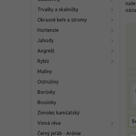
n
naše
í
Trvalky a skalničky
oázu
p
Okrasné keře a stromy
a
V
n
Hortenzie
ý
e
p
Jahody
l
i
Angrešt
s
p
Rybíz
r
Maliny
o
d
Ostružiny
u
k
Borůvky
t
Brusinky
ů
Zimolez kamčatský
S
Vinná réva
Černý jeřáb - Arónie