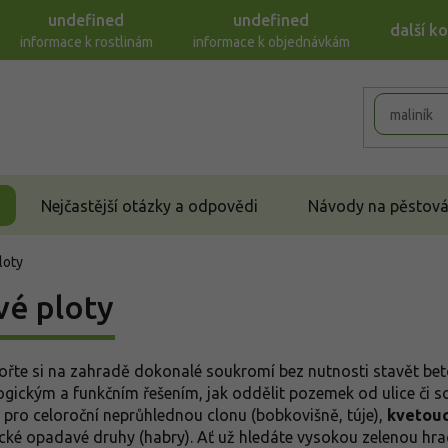
undefined
undefined
další k
informace k rostlinám
informace k objednávkám
Nejčastější otázky a odpovědi
Návody na pěstován
loty
vé ploty
ořte si na zahradě dokonalé soukromí bez nutnosti stavět be
ogickým a funkčním řešením, jak oddělit pozemek od ulice či s
pro celoroční neprůhlednou clonu (bobkovišně, túje),
kvetouc
ické opadavé druhy (habry). Ať už hledáte vysokou zelenou hra