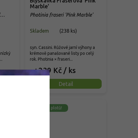
Blýskavka Fraserova 'Pink
Marble'
Photinia fraseri 'Pink Marble'
Skladem
(
238 ks
)
syn. Cassini. Růžové jarní výhony a
 nízký
krémově panašované listy po celý
..
rok. Photinia × fraseri...
239 Kč
/ ks
od
Detail
Do živých plotů!