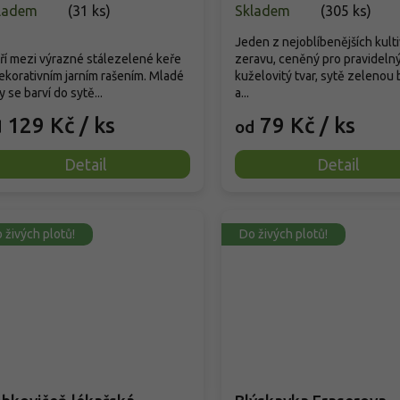
ladem
(
31 ks
)
Skladem
(
305 ks
)
Jeden z nejoblíbenějších kult
ří mezi výrazné stálezelené keře
zeravu, ceněný pro pravideln
ekorativním jarním rašením. Mladé
kuželovitý tvar, sytě zelenou 
ty se barví do sytě...
a...
129 Kč
/ ks
79 Kč
/ ks
d
od
Detail
Detail
 živých plotů!
Do živých plotů!