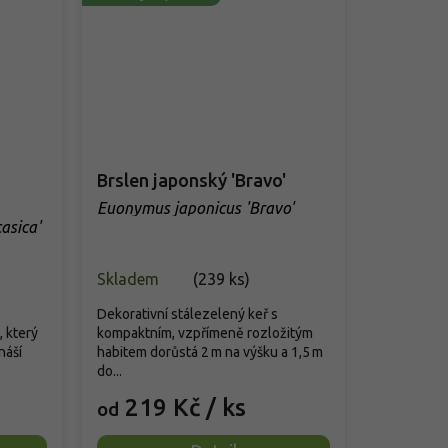
Brslen japonský 'Bravo'
Euonymus japonicus 'Bravo'
asica'
Skladem
(
239 ks
)
Dekorativní stálezelený keř s
, který
kompaktním, vzpřímeně rozložitým
náší
habitem dorůstá 2 m na výšku a 1,5 m
do...
219 Kč
/ ks
od