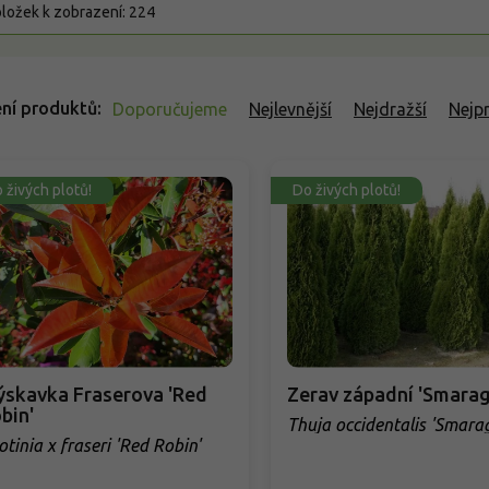
ložek k zobrazení:
224
ní produktů
Doporučujeme
Nejlevnější
Nejdražší
Nejp
 živých plotů!
Do živých plotů!
ýskavka Fraserova 'Red
Zerav západní 'Smarag
bin'
Thuja occidentalis 'Smara
otinia x fraseri 'Red Robin'