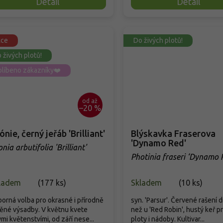
Detail
Detail
kce
Do živých plotů!
 živých plotů!
líbeno zákazníky❤️
od
až
–20 %
ónie, černý jeřáb 'Brilliant'
Blýskavka Fraserova
'Dynamo Red'
nia arbutifolia 'Brilliant'
Photinia fraseri ‘Dynamo 
ladem
(
177 ks
)
Skladem
(
10 ks
)
orná volba pro okrasné i přírodně
syn. 'Parsur'. Červené rašení d
ěné výsadby. V květnu kvete
než u 'Red Robin', hustý keř pr
ými květenstvími, od září nese...
ploty i nádoby. Kultivar...