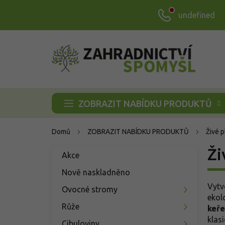
Přejít
undefined
na
obsah
ZOBRAZIT NABÍDKU PRODUKTŮ
Domů
ZOBRAZIT NABÍDKU PRODUKTŮ
Živé p
P
Ži
Přeskočit
Akce
o
kategorie
s
Nově naskladněno
t
Vytv
Ovocné stromy
r
ekol
a
Růže
keře
n
klas
Cibuloviny