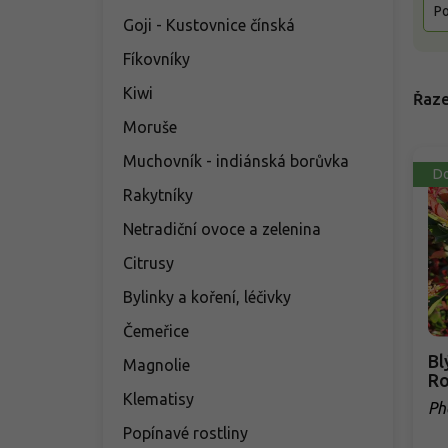
Po
Goji - Kustovnice čínská
Fíkovníky
Kiwi
Řaze
Moruše
Muchovník - indiánská borůvka
Do
Rakytníky
Netradiční ovoce a zelenina
Citrusy
Bylinky a koření, léčivky
Čemeřice
Bl
Magnolie
Ro
Klematisy
Ph
Popínavé rostliny