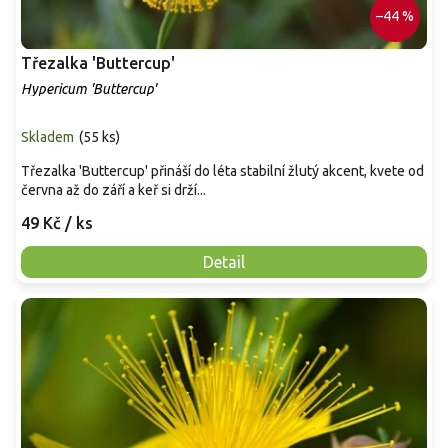
–44 %
Třezalka 'Buttercup'
Hypericum 'Buttercup'
Skladem
(
55 ks
)
Třezalka 'Buttercup' přináší do léta stabilní žlutý akcent, kvete od
června až do září a keř si drží...
49 Kč
/ ks
Detail