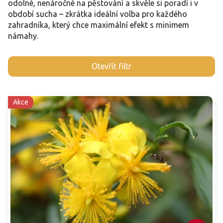
odolné, nenáročné na pěstování a skvěle si poradí i v
období sucha – zkrátka ideální volba pro každého
zahradníka, který chce maximální efekt s minimem
námahy.
V
Otevřít filtr
ý
p
i
Akce
s
p
r
o
d
u
k
t
ů