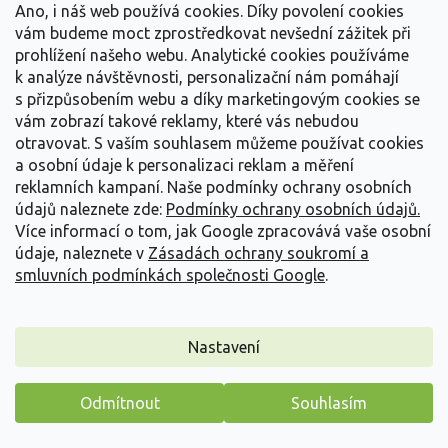
Ano, i náš web používá cookies. Díky povolení cookies
vám budeme moct zprostředkovat nevšední zážitek při
prohlížení našeho webu. Analytické cookies používáme
k analýze návštěvnosti, personalizační nám pomáhají
s přizpůsobením webu a díky marketingovým cookies se
vám zobrazí takové reklamy, které vás nebudou
otravovat.
S vaším souhlasem můžeme používat cookies
a osobní údaje k personalizaci reklam a měření
reklamních kampaní. Naše podmínky ochrany osobních
údajů naleznete zde:
Podmínky ochrany osobních údajů.
Více informací o tom, jak Google zpracovává vaše osobní
údaje, naleznete v
Zásadách ochrany soukromí a
smluvních podmínkách společnosti Google
.
Třezalka nevonná Magical Beauty 'Kolmbeau' PBR
Hypericum x inodorumMagical Beauty 'Kolmbeau' PBR
Nastavení
Vyprodáno
Odmítnout
Souhlasím
Poloopadavý keř s tmavě zelenými listy. Dorůstá do výšky 80 -
100 cm a šířky 60 - 80 cm. Od května do...
Máme pro vás malý dárek