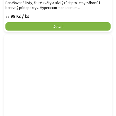
Panašované listy, žluté květy a nízký růst pro lemy záhonů i
barevný půdopokryv. Hypericum moserianum...
99 Kč
/ ks
od
Detail