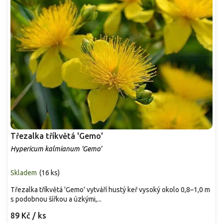
Třezalka tříkvětá 'Gemo'
Hypericum kalmianum 'Gemo'
Skladem
(
16 ks
)
Třezalka tříkvětá 'Gemo' vytváří hustý keř vysoký okolo 0,8–1,0 m
s podobnou šířkou a úzkými,...
89 Kč
/ ks