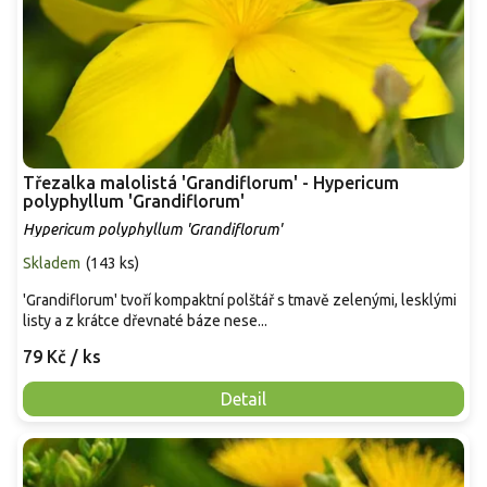
Třezalka malolistá 'Grandiflorum' - Hypericum
polyphyllum 'Grandiflorum'
Hypericum polyphyllum 'Grandiflorum'
Skladem
(
143 ks
)
'Grandiflorum' tvoří kompaktní polštář s tmavě zelenými, lesklými
listy a z krátce dřevnaté báze nese...
79 Kč
/ ks
Detail