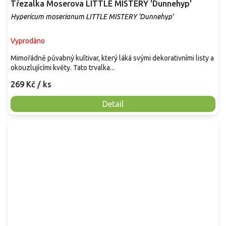
Třezalka Moserova LITTLE MISTERY 'Dunnehyp'
Hypericum moserianum LITTLE MISTERY 'Dunnehyp'
Vyprodáno
Mimořádně půvabný kultivar, který láká svými dekorativními listy a
okouzlujícími květy. Tato trvalka...
269 Kč
/ ks
Detail