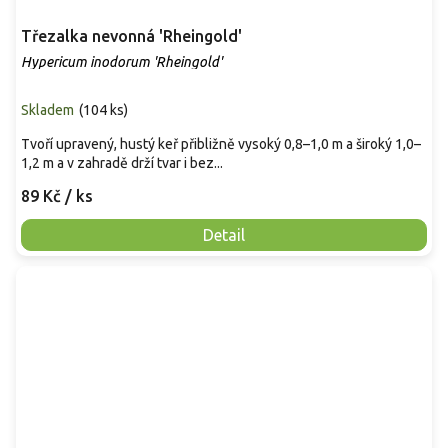
Třezalka nevonná 'Rheingold'
Hypericum inodorum 'Rheingold'
Skladem
(
104 ks
)
Tvoří upravený, hustý keř přibližně vysoký 0,8–1,0 m a široký 1,0–
1,2 m a v zahradě drží tvar i bez...
89 Kč
/ ks
Detail