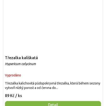
Třezalka kalíškatá
Hypericum calycinum
Vyprodáno
Třezalka kalichovitá půdopokryvná třezalka, která během sezony
vytvoří nízký porost a od června do...
89 Kč
/ ks
Detail