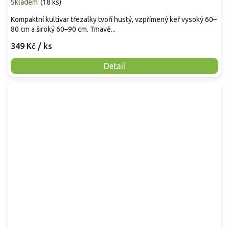
Skladem
(
18 ks
)
Kompaktní kultivar třezalky tvoří hustý, vzpřímený keř vysoký 60–
80 cm a široký 60–90 cm. Tmavě...
349 Kč
/ ks
Detail