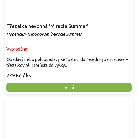
Třezalka nevonná 'Miracle Summer'
Hypericum x inodorum 'Miracle Summer'
Vyprodáno
Opadavý nebo poloopadavý keř patřící do čeledi Hypericaceae –
třezalkovité. Dorůstá do výšky...
229 Kč
/ ks
Detail