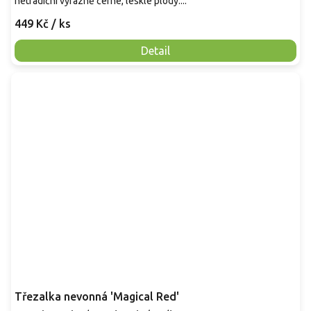
netradiční výrazně černé, lesklé plody....
449 Kč
/ ks
Detail
Třezalka nevonná 'Magical Red'