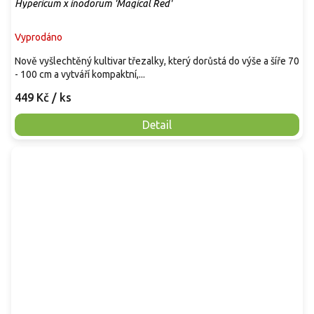
Hypericum x inodorum 'Magical Red'
Vyprodáno
Nově vyšlechtěný kultivar třezalky, který dorůstá do výše a šíře 70
- 100 cm a vytváří kompaktní,...
449 Kč
/ ks
Detail