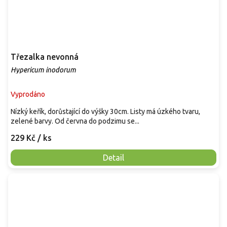
Třezalka nevonná
Hypericum inodorum
Vyprodáno
Nízký keřík, dorůstající do výšky 30cm. Listy má úzkého tvaru,
zelené barvy. Od června do podzimu se...
229 Kč
/ ks
Detail