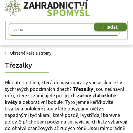
Přejít
na
obsah
Hledat
Okrasné keře a stromy
Třezalky
Hledáte rostlinu, která do vaší zahrady vnese slunce i v
sychravých podzimních dnech?
Třezalky
jsou neúnavní
dříči, které si zamilujete pro jejich
zářivě zlatožluté
květy
a dekorativní bobule. Tyto jemné keříčkovité
trvalky a polokeře jsou v létě obsypány květy s
nápadnými tyčinkami, které později vystřídají barevné
plody. S příchodem podzimu se navíc jejich listy vybarvují
do ohnivě oranžových až rudých tónů. Jsou mimořádně