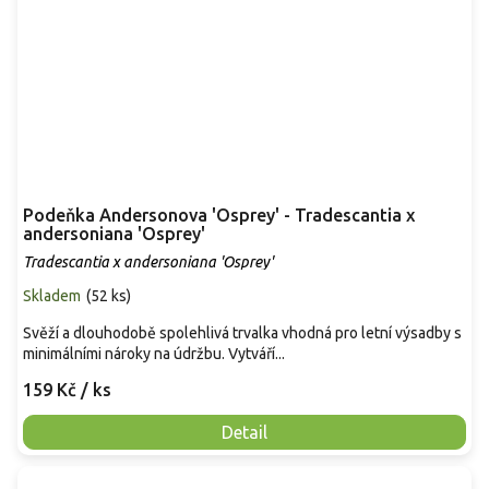
Podeňka Andersonova 'Osprey' - Tradescantia x
andersoniana 'Osprey'
Tradescantia x andersoniana 'Osprey'
Skladem
(
52 ks
)
Svěží a dlouhodobě spolehlivá trvalka vhodná pro letní výsadby s
minimálními nároky na údržbu. Vytváří...
159 Kč
/ ks
Detail