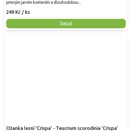
jemným jarním kvetením a dlouhodobou...
249 Kč
/ ks
Detail
Ožanka lesní 'Crispa' - Teucrium scorodinia 'Crispa'