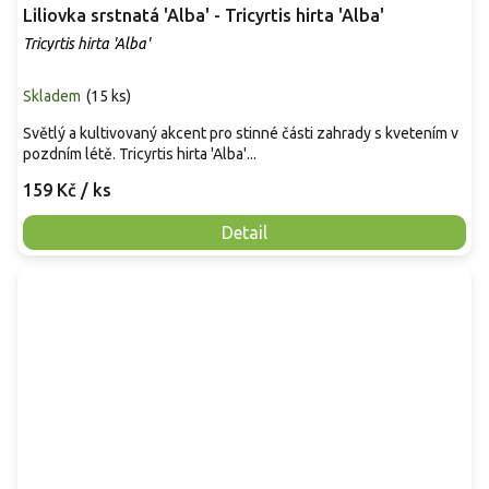
Liliovka srstnatá 'Alba' - Tricyrtis hirta 'Alba'
Tricyrtis hirta 'Alba'
Skladem
(
15 ks
)
Světlý a kultivovaný akcent pro stinné části zahrady s kvetením v
pozdním létě. Tricyrtis hirta 'Alba'...
159 Kč
/ ks
Detail