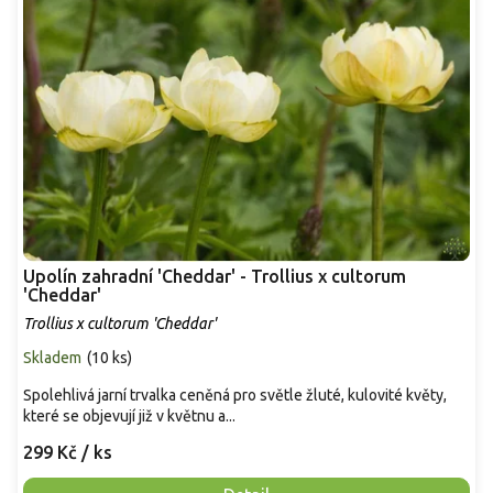
Upolín zahradní 'Cheddar' - Trollius x cultorum
'Cheddar'
Trollius x cultorum 'Cheddar'
Skladem
(
10 ks
)
Spolehlivá jarní trvalka ceněná pro světle žluté, kulovité květy,
které se objevují již v květnu a...
299 Kč
/ ks