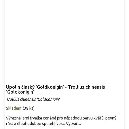
Úpolín čínský 'Goldkonigin' - Trollius chinensis
'Goldkonigin'
Trollius chinensis 'Goldkonigin'
Skladem
(
38 ks
)
Výrazná jarní trvalka ceněná pro nápadnou barvu květů, pevný
růst a dlouhodobou spolehlivost. Vytváří...