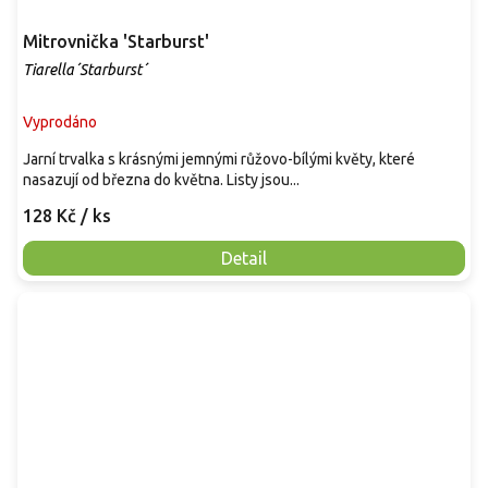
Mitrovnička 'Starburst'
Tiarella´Starburst´
Vyprodáno
Jarní trvalka s krásnými jemnými růžovo-bílými květy, které
nasazují od března do května. Listy jsou...
128 Kč
/ ks
Detail