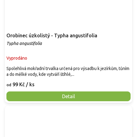
Orobinec úzkolistý - Typha angustifolia
Typha angustifolia
Vyprodáno
Spolehlivá mokřadní trvalka určená pro výsadbu k jezírkům, tůním
a do mělké vody, kde vytváří štíhlé,...
99 Kč
/ ks
od
Detail