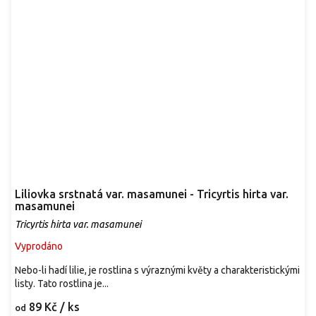
Liliovka srstnatá var. masamunei - Tricyrtis hirta var.
masamunei
Tricyrtis hirta var. masamunei
Vyprodáno
Nebo-li hadí lilie, je rostlina s výraznými květy a charakteristickými
listy. Tato rostlina je...
89 Kč
/ ks
od