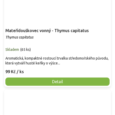
Mateřídouškovec vonný - Thymus capitatus
Thymus capitatus
Skladem
(
65 ks
)
Aromatická, kompaktně rostoucí trvalka středomořského původu,
která vytváří husté keříky o výšce...
99 Kč
/ ks
Detail