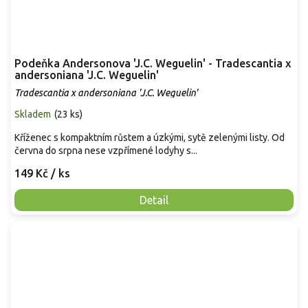
Podeňka Andersonova 'J.C. Weguelin' - Tradescantia x
andersoniana 'J.C. Weguelin'
Tradescantia x andersoniana 'J.C. Weguelin'
Skladem
(
23 ks
)
Kříženec s kompaktním růstem a úzkými, sytě zelenými listy. Od
června do srpna nese vzpřímené lodyhy s...
149 Kč
/ ks
Detail