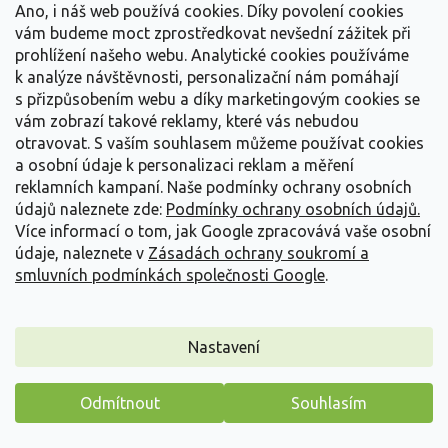
Ano, i náš web používá cookies. Díky povolení cookies
vám budeme moct zprostředkovat nevšední zážitek při
prohlížení našeho webu. Analytické cookies používáme
k analýze návštěvnosti, personalizační nám pomáhají
s přizpůsobením webu a díky marketingovým cookies se
vám zobrazí takové reklamy, které vás nebudou
otravovat.
S vaším souhlasem můžeme používat cookies
a osobní údaje k personalizaci reklam a měření
reklamních kampaní. Naše podmínky ochrany osobních
údajů naleznete zde:
Podmínky ochrany osobních údajů.
Více informací o tom, jak Google zpracovává vaše osobní
údaje, naleznete v
Zásadách ochrany soukromí a
smluvních podmínkách společnosti Google
.
Ožanka íránská - Teucrium hircanicum
Nastavení
Teucrium hircanicum
Vyprodáno
Odmítnout
Souhlasím
Máme pro vás malý dárek
Purpurové klasy od června do září přinesou záhonu lehkost a