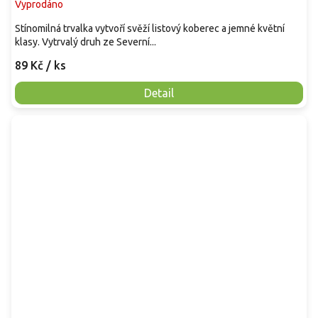
Vyprodáno
Stínomilná trvalka vytvoří svěží listový koberec a jemné květní
klasy. Vytrvalý druh ze Severní...
89 Kč
/ ks
Detail