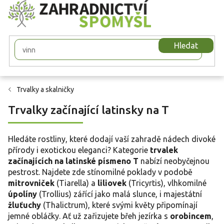
Přejít
na
obsah
Hledat
Trvalky a skalničky
Trvalky začínající latinsky na T
Hledáte rostliny, které dodají vaší zahradě nádech divoké
přírody i exotickou eleganci? Kategorie
trvalek
začínajících na latinské písmeno T
nabízí neobyčejnou
pestrost. Najdete zde stínomilné poklady v podobě
mitrovniček
(Tiarella) a
liliovek
(Tricyrtis), vlhkomilné
úpolíny
(Trollius) zářící jako malá slunce, i majestátní
žluťuchy
(Thalictrum), které svými květy připomínají
jemné obláčky. Ať už zařizujete břeh jezírka s
orobincem
,