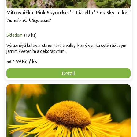
Mitrovnička 'Pink Skyrocket' - Tiarella 'Pink Skyrocket'
Tiarella 'Pink Skyrocket'
Skladem
(
19 ks
)
Výraznější kultivar stínomilné trvalky, který vyniká sytě růžovým
jarním kvetením a dekorativním...
159 Kč
/ ks
od
Detail