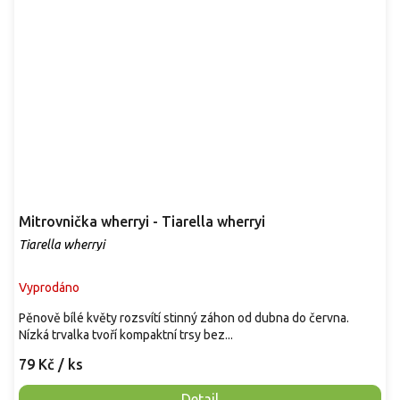
Mitrovnička wherryi - Tiarella wherryi
Tiarella wherryi
Vyprodáno
Pěnově bílé květy rozsvítí stinný záhon od dubna do června.
Nízká trvalka tvoří kompaktní trsy bez...
79 Kč
/ ks
Detail