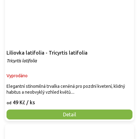
Liliovka latifolia - Tricyrtis latifolia
Tricyrtis latifolia
Vyprodáno
Elegantní stínomilná trvalka ceněná pro pozdní kvetení, klidný
habitus a neobvyklý vzhled květů....
49 Kč
/ ks
od
Detail