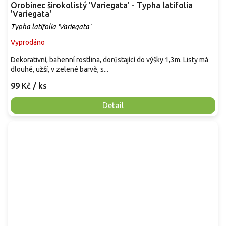
Orobinec širokolistý 'Variegata' - Typha latifolia
'Variegata'
Typha latifolia 'Variegata'
Vyprodáno
Dekorativní, bahenní rostlina, dorůstající do výšky 1,3m. Listy má
dlouhé, užší, v zelené barvě, s...
99 Kč
/ ks
Detail