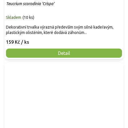
Teucrium scorodinia 'Crispa'
Skladem
(
10 ks
)
Dekorativní trvalka výrazná především svým silně kadeřavým,
plastickým olistěním, které dodává záhonům...
159 Kč
/ ks
Detail