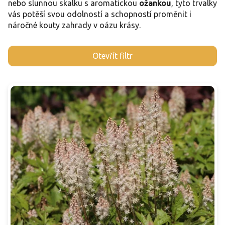
nebo slunnou skalku s aromatickou
ožankou
, tyto trvalky
vás potěší svou odolností a schopností proměnit i
náročné kouty zahrady v oázu krásy.
V
Otevřít filtr
ý
p
i
s
p
r
o
d
u
k
t
ů