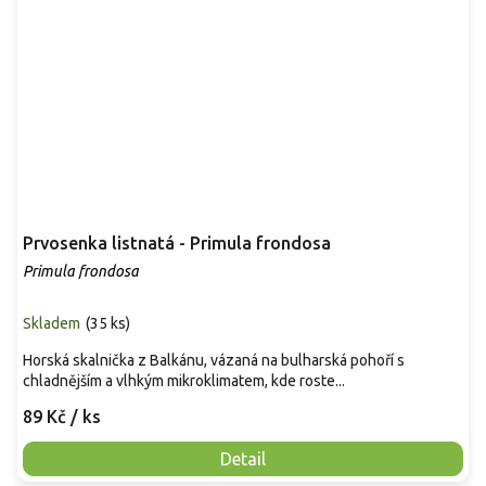
Prvosenka listnatá - Primula frondosa
Primula frondosa
Skladem
(
35 ks
)
Horská skalnička z Balkánu, vázaná na bulharská pohoří s
chladnějším a vlhkým mikroklimatem, kde roste...
89 Kč
/ ks
Detail