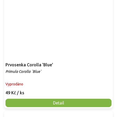
Prvosenka Corolla 'Blue'
Primula Corolla ´Blue´
Vyprodáno
49 Kč
/ ks
Detail