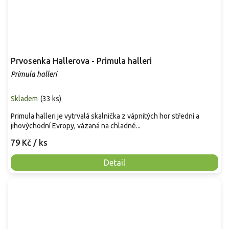
Prvosenka Hallerova - Primula halleri
Primula halleri
Skladem
(
33 ks
)
Primula halleri je vytrvalá skalnička z vápnitých hor střední a
jihovýchodní Evropy, vázaná na chladné...
79 Kč
/ ks
Detail