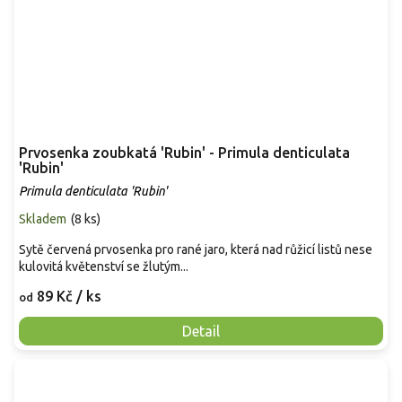
Prvosenka zoubkatá 'Rubin' - Primula denticulata
'Rubin'
Primula denticulata 'Rubin'
Skladem
(
8 ks
)
Sytě červená prvosenka pro rané jaro, která nad růžicí listů nese
kulovitá květenství se žlutým...
89 Kč
/ ks
od
Detail