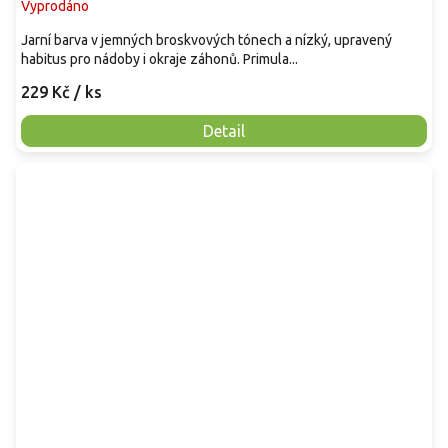
Vyprodáno
Jarní barva v jemných broskvových tónech a nízký, upravený
habitus pro nádoby i okraje záhonů. Primula...
229 Kč
/ ks
Detail