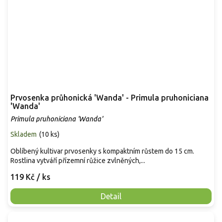
Prvosenka průhonická 'Wanda' - Primula pruhoniciana
'Wanda'
Primula pruhoniciana 'Wanda'
Skladem
(
10 ks
)
Oblíbený kultivar prvosenky s kompaktním růstem do 15 cm.
Rostlina vytváří přízemní růžice zvlněných,...
119 Kč
/ ks
Detail