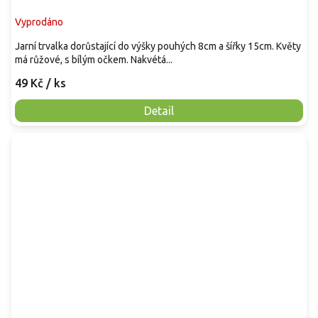
Vyprodáno
Jarní trvalka dorůstající do výšky pouhých 8cm a šířky 15cm. Květy
má růžové, s bílým očkem. Nakvétá...
49 Kč
/ ks
Detail