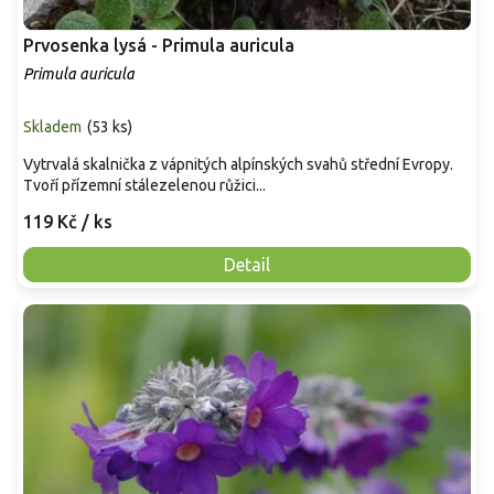
Prvosenka lysá - Primula auricula
Primula auricula
Skladem
(
53 ks
)
Vytrvalá skalnička z vápnitých alpínských svahů střední Evropy.
Tvoří přízemní stálezelenou růžici...
119 Kč
/ ks
Detail