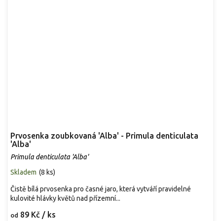
Prvosenka zoubkovaná 'Alba' - Primula denticulata
'Alba'
Primula denticulata 'Alba'
Skladem
(
8 ks
)
Čistě bílá prvosenka pro časné jaro, která vytváří pravidelné
kulovité hlávky květů nad přízemní...
89 Kč
/ ks
od