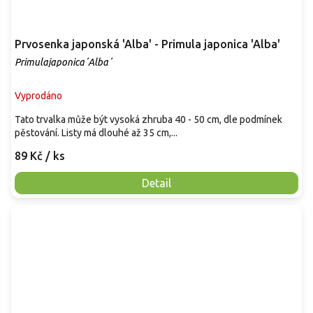
Prvosenka japonská 'Alba' - Primula japonica 'Alba'
Primulajaponica´Alba´
Vyprodáno
Tato trvalka může být vysoká zhruba 40 - 50 cm, dle podmínek
pěstování. Listy má dlouhé až 35 cm,...
89 Kč
/ ks
Detail