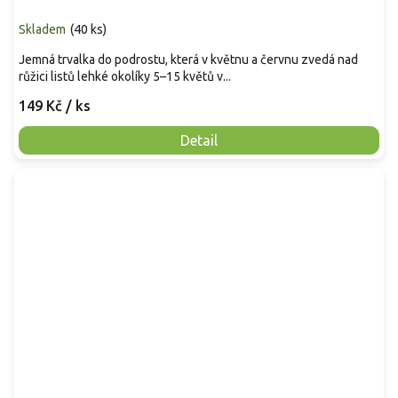
Skladem
(
40 ks
)
Jemná trvalka do podrostu, která v květnu a červnu zvedá nad
růžici listů lehké okolíky 5–15 květů v...
149 Kč
/ ks
Detail