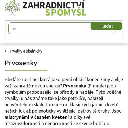
Přejít
na
obsah
Hledat
Trvalky a skalničky
Prvosenky
Hledáte rostlinu, která jako první ohlásí konec zimy a vlije
vaší zahradě novou energii?
Prvosenky
(Primula) jsou
symbolem probouzející se přírody a naděje. Tyto vděčné
trvalky, u nás známé také jako petrklíče, nabízejí
neuvěřitelnou škálu forem – od klasických jarních květů
našich luk až po exoticky vyhlížející patrovité druhy. Jsou
mistryněmi v časném kvetení
a díky své
mrazuvzdornosti a nenáročnosti se skvěle hodí do