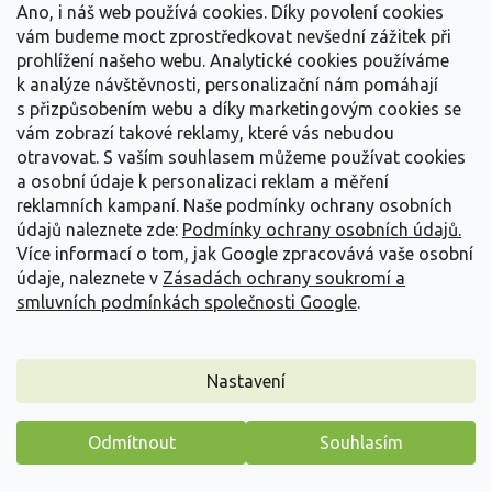
Ano, i náš web používá cookies. Díky povolení cookies
vám budeme moct zprostředkovat nevšední zážitek při
prohlížení našeho webu. Analytické cookies používáme
k analýze návštěvnosti, personalizační nám pomáhají
s přizpůsobením webu a díky marketingovým cookies se
vám zobrazí takové reklamy, které vás nebudou
otravovat.
S vaším souhlasem můžeme používat cookies
a osobní údaje k personalizaci reklam a měření
reklamních kampaní. Naše podmínky ochrany osobních
údajů naleznete zde:
Podmínky ochrany osobních údajů.
Více informací o tom, jak Google zpracovává vaše osobní
údaje, naleznete v
Zásadách ochrany soukromí a
Prvosenka jarní - Primula veris
smluvních podmínkách společnosti Google
.
Primula veris
Nastavení
Vyprodáno
Vonná jarní trvalka pro přírodní výsadby, která v dubnu a květnu
nese jednostranné okolíky žlutých...
Odmítnout
Souhlasím
Máme pro vás malý dárek
79 Kč
/ ks