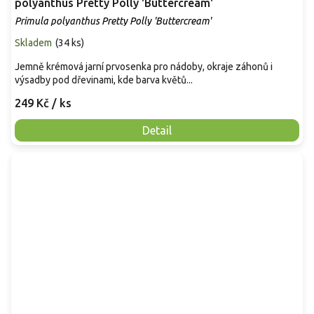
polyanthus Pretty Polly 'Buttercream'
Primula polyanthus Pretty Polly 'Buttercream'
Skladem
(
34 ks
)
Jemně krémová jarní prvosenka pro nádoby, okraje záhonů i
výsadby pod dřevinami, kde barva květů...
249 Kč
/ ks
Detail