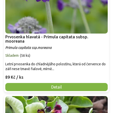
Prvosenka hlavatá - Primula capitata subsp.
mooreana
Primula capitata ssp.moreana
Skladem
(
56 ks
)
Letní prvosenka do chladnějšího polostínu, která od července do
září nese tmavě fialové, mírně...
89 Kč
/ ks
Detail