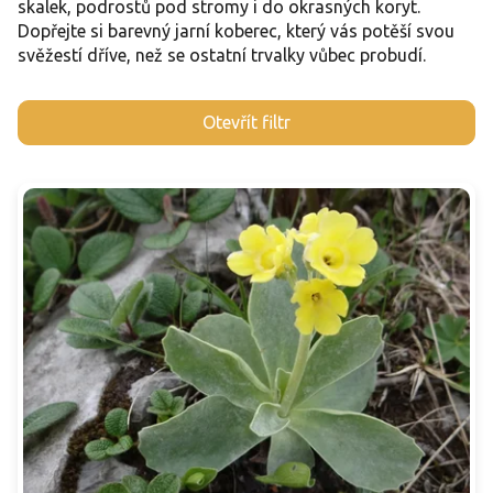
skalek, podrostů pod stromy i do okrasných koryt.
Dopřejte si barevný jarní koberec, který vás potěší svou
svěžestí dříve, než se ostatní trvalky vůbec probudí.
V
Otevřít filtr
ý
p
i
s
p
r
o
d
u
k
t
ů