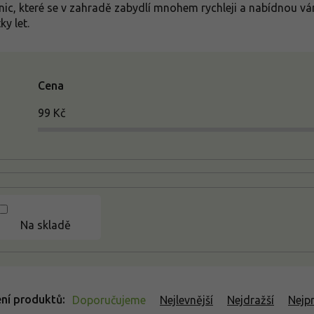
nic, které se v zahradě zabydlí mnohem rychleji a nabídnou v
ky let.
Cena
99
Kč
Na skladě
ní produktů
Doporučujeme
Nejlevnější
Nejdražší
Nejp