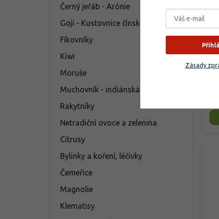
'M
Černý jeřáb - Arónie
Ar
'M
Goji - Kustovnice čínská
Vy
Fíkovníky
Přihl
Jed
Kiwi
pr
Zásady zpra
chu
Moruše
nar
Muchovník - indiánská borůvka
2
Rakytníky
Netradiční ovoce a zelenina
Citrusy
Bylinky a koření, léčivky
Čemeřice
Magnolie
Klematisy