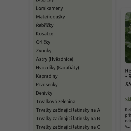
Lomikameny
Mateřídoušky
Řebříčky
Kosatce
Orlíčky
Zvonky
Astry (Hvězdnice)
Hvozdíky (Karafiáty)
Re
- 
Kapradiny
Rh
Prvosenky
Denivky
Sk
Trvalková zelenina
Trvalky začínající latinsky na A
Reb
při
Trvalky začínající latinsky na B
nak
v...
Trvalky začínající latinsky na C