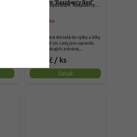
hybridum 'Raspberry Red'
egata'
Rheum x hybridum 'Raspberry
Red'
Vyprodáno
émově-
Trvalka, která dorůstá do výšky a šířky
zhruba 140 cm. Listy jsou opravdu
ích...
velké, při okrajích zvlněné,...
199 Kč
/ ks
Detail