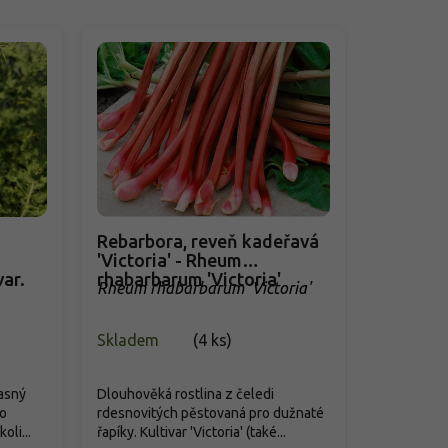
Rebarbora, reveň kadeřavá
'Victoria' - Rheum
var.
rhabarbarum 'Victoria'
Rheum rhabarbarum 'Victoria'
Skladem
(
4 ks
)
rasný
Dlouhověká rostlina z čeledi
ro
rdesnovitých pěstovaná pro dužnaté
oli...
řapíky. Kultivar 'Victoria' (také...