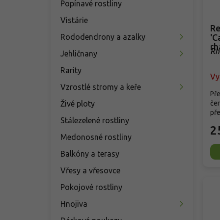
Popínavé rostliny
Vistárie
Re
Rododendrony a azalky
'C
rh
Rh
Jehličnany
Re
Rarity
Vy
Vzrostlé stromy a keře
Pře
Živé ploty
čer
pře
Stálezelené rostliny
2
Medonosné rostliny
Balkóny a terasy
Vřesy a vřesovce
Pokojové rostliny
Hnojiva