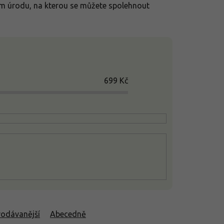
ám úrodu, na kterou se můžete spolehnout
699
Kč
rodávanější
Abecedně