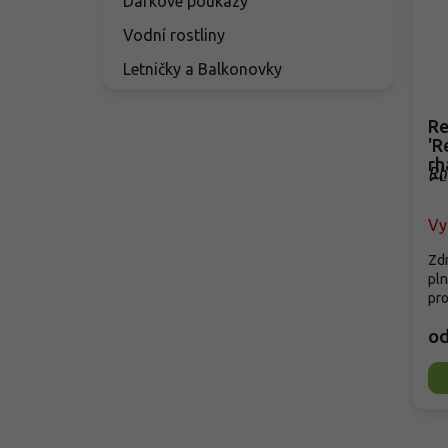
Dárkové poukazy
Vodní rostliny
Letničky a Balkonovky
Re
'R
rh
Rh
C
Ch
Vy
Zdr
pln
pro
o