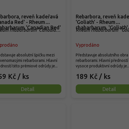
barbora, reveň kadeřavá
Rebarbora, reveň kad
anada Red' - Rheum
'Goliath' - Rheum
abarbarum 'Canadian Red'
rhabarbarum 'Goliath'
eum rhabarbarum 'Canadian
Rheum rhabarbarum 'Goli
d''
prodáno
Vyprodáno
dstavuje absolutní špičku mezi
Představuje absolutního obra
venomasými rebarborami. Hlavní
rebarborami. Hlavní předností
dností této prémiové odrůdy je...
vysoce produktivní odrůdy je..
59 Kč
/ ks
189 Kč
/ ks
Detail
Detail