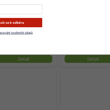
eerrettich'
'Variegata'
moracia rusticana
Armoracia rusticana 'Vari
eerrettich'
prodáno
Vyprodáno
ásit se k odběru
lý kořen křenu zná
avděpodobně každý, ať už mu
Málo známý druh křenu, s kr
cování osobních údajů
tná, nebo ne. Jako rostlina
zelenými panašovanými listy.
ůstá do výšky...
Panašování vyniká spíše u starš
99 Kč
/ ks
379 Kč
/ ks
Detail
Detail