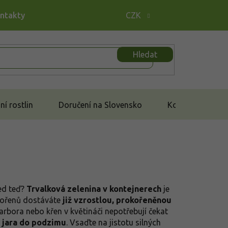
ontakty
CZK
Hledat
í rostlin
Doručení na Slovensko
Kontakt
ned teď?
Trvalková zelenina v kontejnerech
je
 kořenů dostáváte
již vzrostlou, prokořeněnou
barbora nebo křen v květináči nepotřebují čekat
d jara do podzimu
. Vsaďte na jistotu silných