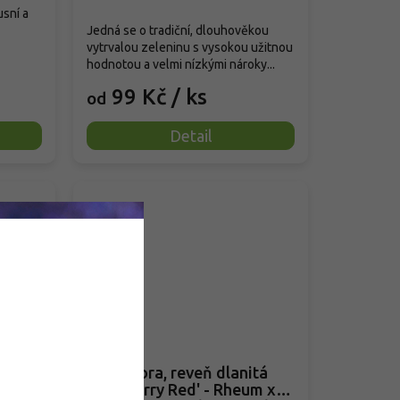
sní a
Jedná se o tradiční, dlouhověkou
vytrvalou zeleninu s vysokou užitnou
hodnotou a velmi nízkými nároky...
99 Kč
/ ks
od
Detail
 -
Rebarbora, reveň dlanitá
'Raspberry Red' - Rheum x