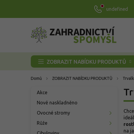
Přejít
undefined
na
obsah
ZOBRAZIT NABÍDKU PRODUKTŮ
Domů
ZOBRAZIT NABÍDKU PRODUKTŮ
Trvalk
P
Tr
Přeskočit
Akce
o
kategorie
s
Nově naskladněno
t
Chce
Ovocné stromy
r
ideá
a
Růže
rost
n
na j
Cibuloviny