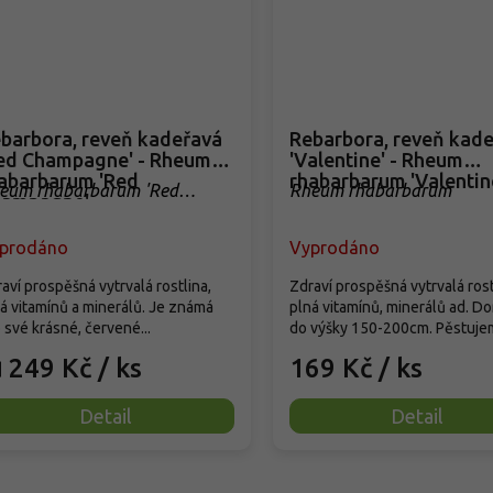
barbora, reveň kadeřavá
Rebarbora, reveň kad
ed Champagne' - Rheum
'Valentine' - Rheum
abarbarum 'Red
rhabarbarum 'Valentin
eum rhabarbarum 'Red
Rheum rhabarbarum
hampagne'
ampagne'
prodáno
Vyprodáno
aví prospěšná vytrvalá rostlina,
Zdraví prospěšná vytrvalá rost
á vitamínů a minerálů. Je známá
plná vitamínů, minerálů ad. Do
 své krásné, červené...
do výšky 150-200cm. Pěstujem
249 Kč
/ ks
169 Kč
/ ks
d
Detail
Detail