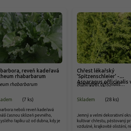
barbora, reveň kadeřavá
Chřest lékařský
Rheum rhabarbarum
'Spitzenschleier' -
Asparagus officinalis 
eum rhabarbarum
Asparagus officinalis
pseudoscaber
'Spitzenschleier'
'Spitzenschleier'
ladem
(
7 ks
)
Skladem
(
28 ks
)
arbora neboli reveň kadeřavá
náší časnou sklizeň pevného,
Jemný a velmi dekorativní ok
yslého řapíku už od dubna, kdy je
kultivar chřestu, pěstovaný p
vzdušné, krajkovité olistění, nik