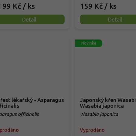
99 Kč
/ ks
159 Kč
/ ks
d
Detail
Detail
Novinka
řest lékařský - Asparagus
Japonský křen Wasabi
ficinalis
Wasabia japonica
paragus officinalis
Wasabia japonica
prodáno
Vyprodáno