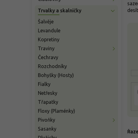
n
saze
í
desít
Trvalky a skalničky
p
a
Šalvěje
V
n
Levandule
ý
e
p
Kopretiny
l
i
Traviny
s
Čechravy
p
r
Rozchodníky
o
Bohyšky (Hosty)
d
Fialky
u
k
Netřesky
t
Třapatky
ů
Floxy (Plaménky)
Pivoňky
Sasanky
Řaze
Dlužichy