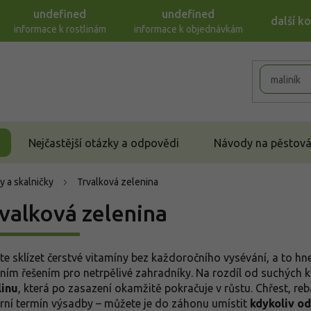
undefined
undefined
další k
informace k rostlinám
informace k objednávkám
Nejčastější otázky a odpovědi
Návody na pěstován
y a skalničky
Trvalková zelenina
valková zelenina
te sklízet čerstvé vitamíny bez každoročního vysévání, a to h
lním řešením pro netrpělivé zahradníky. Na rozdíl od suchých
linu
, která po zasazení okamžitě pokračuje v růstu. Chřest, re
arní termín výsadby – můžete je do záhonu umístit
kdykoliv o