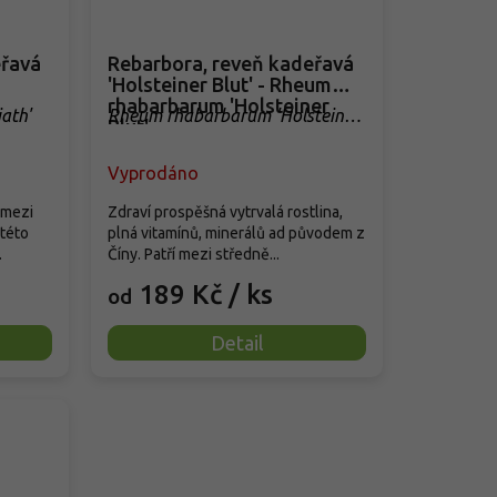
eřavá
Rebarbora, reveň kadeřavá
'Holsteiner Blut' - Rheum
rhabarbarum 'Holsteiner
ath'
Rheum rhabarbarum 'Holsteiner
Blut'
Blut'
Vyprodáno
 mezi
Zdraví prospěšná vytrvalá rostlina,
 této
plná vitamínů, minerálů ad původem z
.
Číny. Patří mezi středně...
189 Kč
/ ks
od
Detail