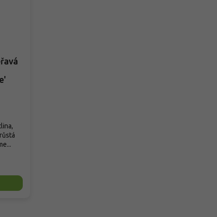
eřavá
e'
lina,
růstá
e...