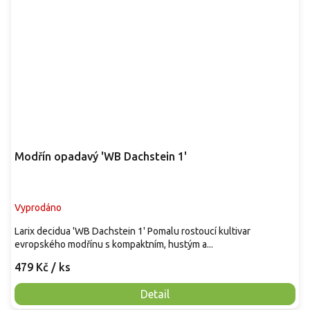
Modřín opadavý 'WB Dachstein 1'
Vyprodáno
Larix decidua 'WB Dachstein 1' Pomalu rostoucí kultivar
evropského modřínu s kompaktním, hustým a...
479 Kč
/ ks
Detail