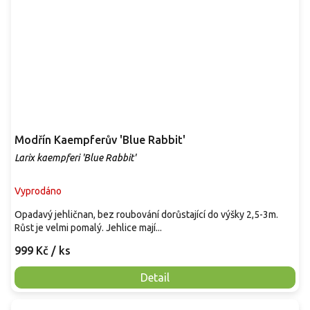
Modřín Kaempferův 'Blue Rabbit'
Larix kaempferi 'Blue Rabbit'
Vyprodáno
Opadavý jehličnan, bez roubování dorůstající do výšky 2,5-3m.
Růst je velmi pomalý. Jehlice mají...
999 Kč
/ ks
Detail