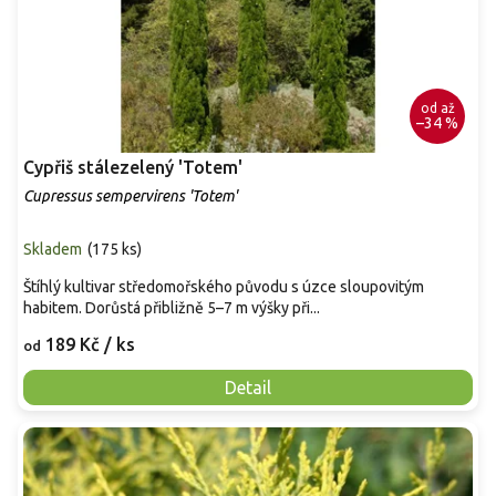
t
ů
od
až
–34 %
Cypřiš stálezelený 'Totem'
Cupressus sempervirens 'Totem'
Skladem
(
175 ks
)
Štíhlý kultivar středomořského původu s úzce sloupovitým
habitem. Dorůstá přibližně 5–7 m výšky při...
189 Kč
/ ks
od
Detail