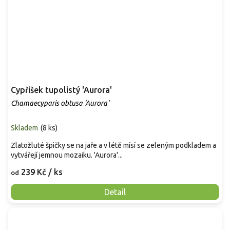
Cypřišek tupolistý 'Aurora'
Chamaecyparis obtusa 'Aurora'
Skladem
(
8 ks
)
Zlatožluté špičky se na jaře a v létě mísí se zeleným podkladem a
vytvářejí jemnou mozaiku. 'Aurora'...
239 Kč
/ ks
od
Detail