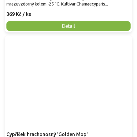
mrazuvzdorný kolem -25 °C. Kultivar Chamaecyparis...
369 Kč
/ ks
Detail
Cypřišek hrachonosný 'Golden Mop'