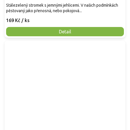
Stálezelený stromek s jemnými jehlicemi. V našich podmínkách
pěstovaný jako přenosná, nebo pokojová...
169 Kč
/ ks
Detail