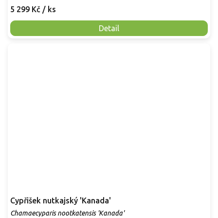
5 299 Kč
/ ks
Detail
Cypřišek nutkajský 'Kanada'
Chamaecyparis nootkatensis 'Kanada'