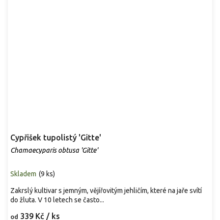
Cypřišek tupolistý 'Gitte'
Chamaecyparis obtusa 'Gitte'
Skladem
(
9 ks
)
Zakrslý kultivar s jemným, vějířovitým jehličím, které na jaře svítí
do žluta. V 10 letech se často...
339 Kč
/ ks
od