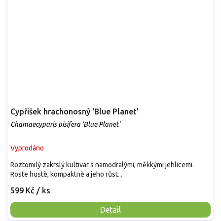
Cypřišek hrachonosný 'Blue Planet'
Chamaecyparis pisifera 'Blue Planet'
Vyprodáno
Roztomilý zakrslý kultivar s namodralými, měkkými jehlicemi.
Roste hustě, kompaktně a jeho růst...
599 Kč
/ ks
Detail