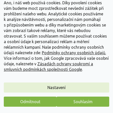
0,8 m. Růst je ploše kulovitý až...
Ano, i náš web používá cookies. Díky povolení cookies
vám budeme moct zprostředkovat nevšední zážitek při
69 Kč
/ ks
od
prohlížení našeho webu. Analytické cookies používáme
k analýze návštěvnosti, personalizační nám pomáhají
Detail
s přizpůsobením webu a díky marketingovým cookies se
vám zobrazí takové reklamy, které vás nebudou
otravovat.
S vaším souhlasem můžeme používat cookies
a osobní údaje k personalizaci reklam a měření
reklamních kampaní. Naše podmínky ochrany osobních
údajů naleznete zde:
Podmínky ochrany osobních údajů.
Více informací o tom, jak Google zpracovává vaše osobní
údaje, naleznete v
Zásadách ochrany soukromí a
smluvních podmínkách společnosti Google
.
Nastavení
Odmítnout
Souhlasím
Máme pro vás malý dárek
Cypřišek hrachonosný 'Filifera Nana'