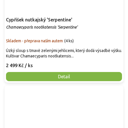
Cypřišek nutkajský 'Serpentine'
Chamaecyparis nootkatensis 'Serpentine'
Skladem - přeprava naším autem
(
4 ks
)
Úzký sloup s tmavě zelenými jehlicemi, který dodá výsadbě výšku.
Kultivar Chamaecyparis nootkatensis...
2 499 Kč
/ ks
Detail