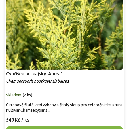
Cypřišek nutkajský 'Aurea'
Chamaecyparis nootkatensis 'Aurea'
Skladem
(
2 ks
)
Citronově žluté jarní výhony a štíhlý sloup pro celoroční strukturu.
Kultivar Chamaecyparis...
549 Kč
/ ks