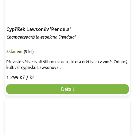
Cypřišek Lawsonův 'Pendula'
Chamaecyparis lawsoniana 'Pendula'
Skladem
(
9 ks
)
Převislé větve tvoří štíhlou siluetu, která drží tvar i v zimě. Odolný
kultivar cypřišku Lawsonova...
1 299 Kč
/ ks
Detail