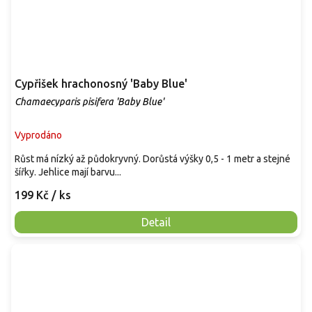
Cypřišek hrachonosný 'Baby Blue'
Chamaecyparis pisifera 'Baby Blue'
Vyprodáno
Růst má nízký až půdokryvný. Dorůstá výšky 0,5 - 1 metr a stejné
šířky. Jehlice mají barvu...
199 Kč
/ ks
Detail