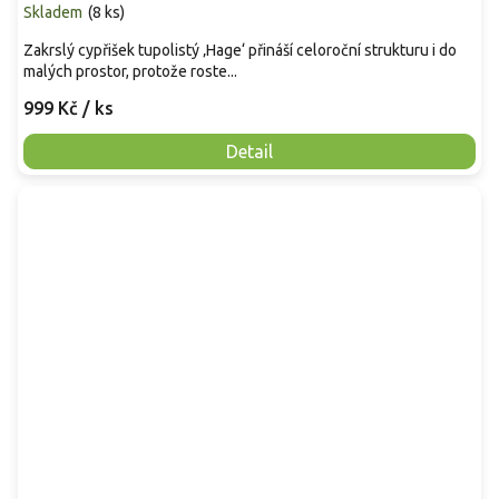
Skladem
(
8 ks
)
Zakrslý cypřišek tupolistý ‚Hage‘ přináší celoroční strukturu i do
malých prostor, protože roste...
999 Kč
/ ks
Detail