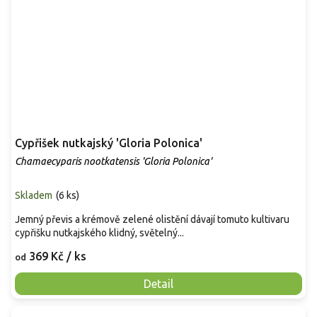
Cypřišek nutkajský 'Gloria Polonica'
Chamaecyparis nootkatensis 'Gloria Polonica'
Skladem
(
6 ks
)
Jemný převis a krémově zelené olistění dávají tomuto kultivaru
cypřišku nutkajského klidný, světelný...
369 Kč
/ ks
od
Detail