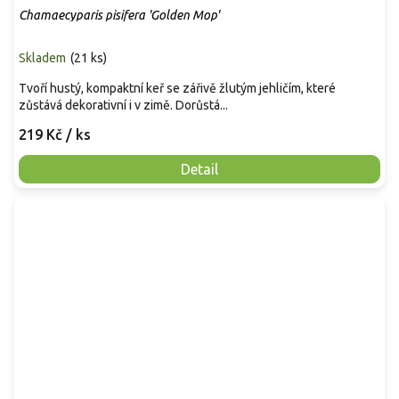
Chamaecyparis pisifera 'Golden Mop'
Skladem
(
21 ks
)
Tvoří hustý, kompaktní keř se zářivě žlutým jehličím, které
zůstává dekorativní i v zimě. Dorůstá...
219 Kč
/ ks
Detail