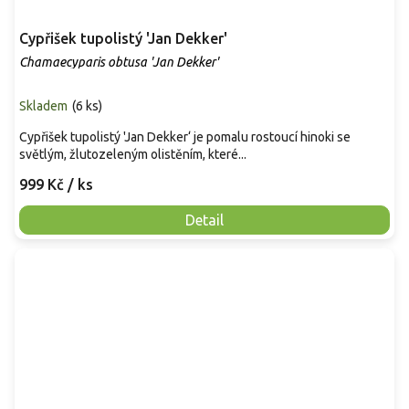
Cypřišek tupolistý 'Jan Dekker'
Chamaecyparis obtusa 'Jan Dekker'
Skladem
(
6 ks
)
Cypřišek tupolistý 'Jan Dekker‘ je pomalu rostoucí hinoki se
světlým, žlutozeleným olistěním, které...
999 Kč
/ ks
Detail