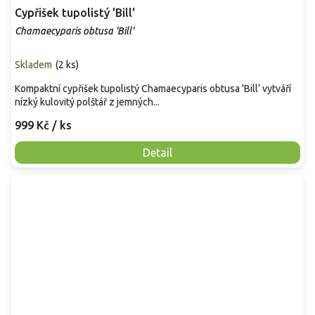
Cypřišek tupolistý 'Bill'
Chamaecyparis obtusa 'Bill'
Skladem
(
2 ks
)
Kompaktní cypřišek tupolistý Chamaecyparis obtusa 'Bill‘ vytváří
nízký kulovitý polštář z jemných...
999 Kč
/ ks
Detail