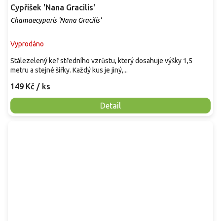
Cypřišek 'Nana Gracilis'
Chamaecyparis 'Nana Gracilis'
Vyprodáno
Stálezelený keř středního vzrůstu, který dosahuje výšky 1,5
metru a stejné šířky. Každý kus je jiný,...
149 Kč
/ ks
Detail