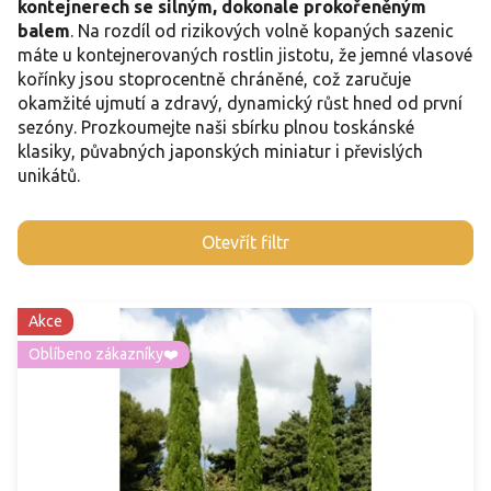
kontejnerech se silným, dokonale prokořeněným
balem
. Na rozdíl od rizikových volně kopaných sazenic
máte u kontejnerovaných rostlin jistotu, že jemné vlasové
kořínky jsou stoprocentně chráněné, což zaručuje
okamžité ujmutí a zdravý, dynamický růst hned od první
sezóny. Prozkoumejte naši sbírku plnou toskánské
klasiky, půvabných japonských miniatur i převislých
unikátů.
V
Otevřít filtr
ý
p
i
Akce
s
p
Oblíbeno zákazníky❤️
r
o
d
u
k