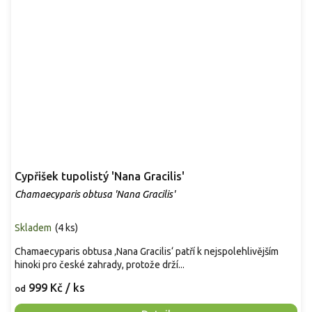
Cypřišek tupolistý 'Nana Gracilis'
Chamaecyparis obtusa 'Nana Gracilis'
Skladem
(
4 ks
)
Chamaecyparis obtusa ‚Nana Gracilis‘ patří k nejspolehlivějším
hinoki pro české zahrady, protože drží...
999 Kč
/ ks
od