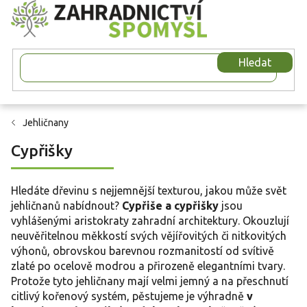
Přejít
na
obsah
Hledat
Jehličnany
Cypřišky
Hledáte dřevinu s nejjemnější texturou, jakou může svět
jehličnanů nabídnout?
Cypřiše a cypřišky
jsou
vyhlášenými aristokraty zahradní architektury. Okouzlují
neuvěřitelnou měkkostí svých vějířovitých či nitkovitých
výhonů, obrovskou barevnou rozmanitostí od svítivě
zlaté po ocelově modrou a přirozeně elegantními tvary.
Protože tyto jehličnany mají velmi jemný a na přeschnutí
citlivý kořenový systém, pěstujeme je výhradně
v