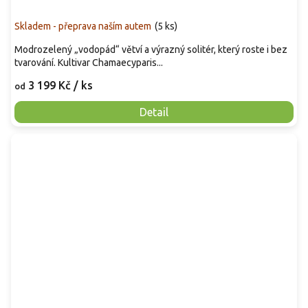
Skladem - přeprava naším autem
(
5 ks
)
Modrozelený „vodopád“ větví a výrazný solitér, který roste i bez
tvarování. Kultivar Chamaecyparis...
3 199 Kč
/ ks
od
Detail