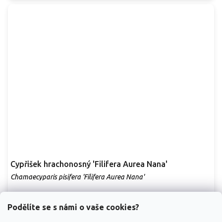
Cypřišek hrachonosný 'Filifera Aurea Nana'
Chamaecyparis pisifera 'Filifera Aurea Nana'
Vyprodáno
Podělíte se s námi o vaše cookies?
Cypřišek menšího růstu, dorůstá do výšky okolo 1,5 m a šířky 0,7 -