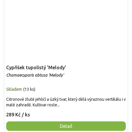
Cypřišek tupolistý 'Melody'
Chamaecyparis obtusa 'Melody'
Skladem
(
13 ks
)
Citronově žluté jehličí a úzký tvar, který dělá výraznou vertikálu i v
malé zahradě. Kultivar roste...
289 Kč
/ ks
Detail