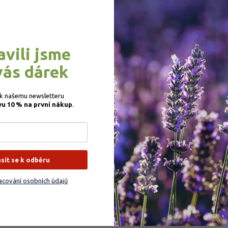
Informace k objed
objednavky@zahrad
avili jsme
spomysl.cz
vás dárek
odpovíme nejpozději 
Všeobecné dotazy 
 k našemu newsletteru 
vu 10 % na první nákup
.
z
info@zahradnictvi
odpovíme nejpozději 
ásit se k odběru
cování osobních údajů
ailu