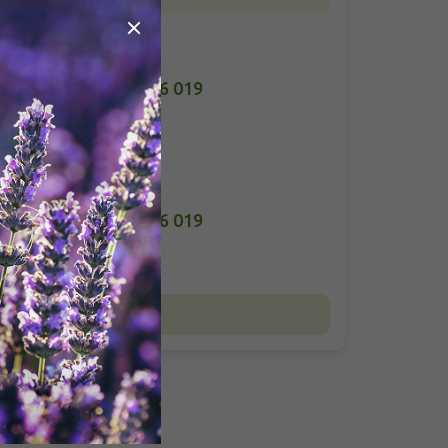
návkám
nictvi-
216 216 019
do 24 hodin
k rostlinám
-spomysl.cz
216 216 019
do 24 hodin
Nejčastější otázky