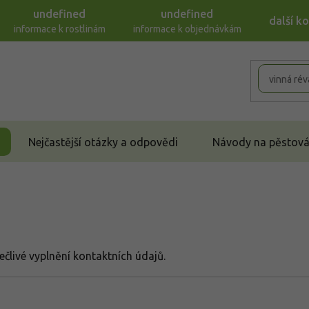
undefined
undefined
další k
informace k rostlinám
informace k objednávkám
Nejčastější otázky a odpovědi
Návody na pěstován
člivé vyplnění kontaktních údajů.