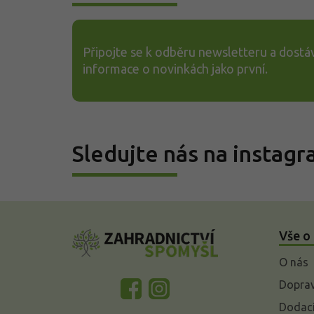
Připojte se k odběru newsletteru a dostáv
informace o novinkách jako první.
Sledujte nás na instag
Z
á
Vše o
p
a
O nás
t
í
Doprav
Dodací