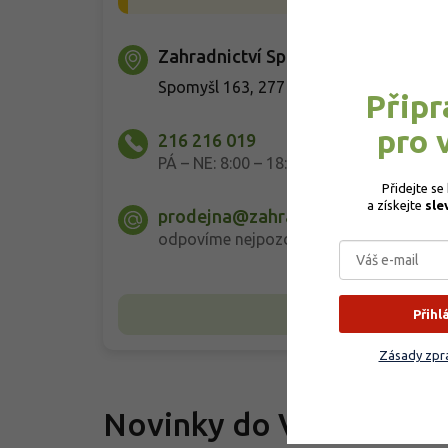
Zahradnictví Spomyšl
Spomyšl 163, 277 05 Spomyšl
Připr
pro 
216 216 019
PÁ – NE: 8:00 – 18:00
Přidejte se
a získejte 
sle
prodejna@zahradnictvi-spomysl.c
odpovíme nejpozději do 24 hodin
Detail prodejny
Přihl
Zásady zpra
Novinky do Vašeho e-m