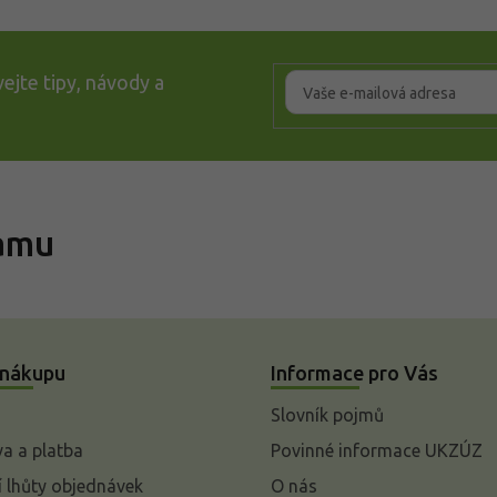
ejte tipy, návody a
ramu
 nákupu
Informace pro Vás
Slovník pojmů
a a platba
Povinné informace UKZÚZ
 lhůty objednávek
O nás