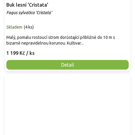
Buk lesní 'Cristata'
Fagus sylvatica 'Cristata'
Skladem
(
4 ks
)
Malý, pomalu rostoucí strom dorůstající přibližně do 10 m s
bizarně nepravidelnou korunou. Kultivar...
1 199 Kč
/ ks
Detail