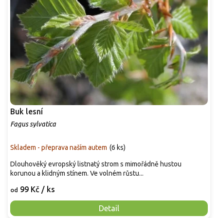
Buk lesní
Fagus sylvatica
Skladem - přeprava naším autem
(
6 ks
)
Dlouhověký evropský listnatý strom s mimořádně hustou
korunou a klidným stínem. Ve volném růstu...
99 Kč
/ ks
od
Detail