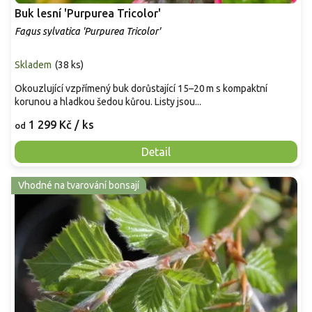
Buk lesní 'Purpurea Tricolor'
Fagus sylvatica 'Purpurea Tricolor'
Skladem
(
38 ks
)
Okouzlující vzpřímený buk dorůstající 15–20 m s kompaktní
korunou a hladkou šedou kůrou. Listy jsou...
1 299 Kč
/ ks
od
Detail
Vhodné na tvarování bonsají