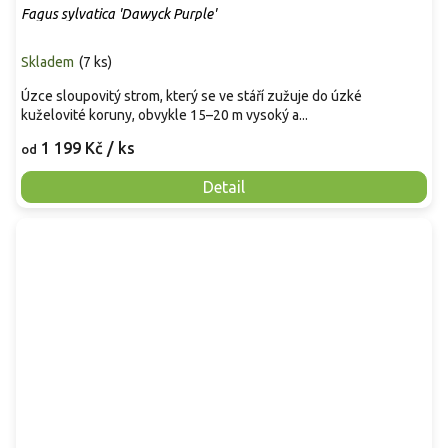
Fagus sylvatica 'Dawyck Purple'
Skladem
(
7 ks
)
Úzce sloupovitý strom, který se ve stáří zužuje do úzké
kuželovité koruny, obvykle 15–20 m vysoký a...
1 199 Kč
/ ks
od
Detail