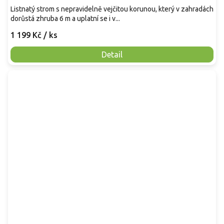
Listnatý strom s nepravidelně vejčitou korunou, který v zahradách
dorůstá zhruba 6 m a uplatní se i v...
1 199 Kč
/ ks
Detail