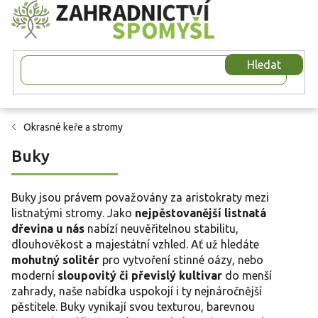
Přejít
na
obsah
Hledat
Okrasné keře a stromy
Buky
Buky jsou právem považovány za aristokraty mezi
listnatými stromy. Jako
nejpěstovanější listnatá
dřevina u nás
nabízí neuvěřitelnou stabilitu,
dlouhověkost a majestátní vzhled. Ať už hledáte
mohutný solitér
pro vytvoření stinné oázy, nebo
moderní
sloupovitý či převislý kultivar
do menší
zahrady, naše nabídka uspokojí i ty nejnáročnější
pěstitele. Buky vynikají svou texturou, barevnou