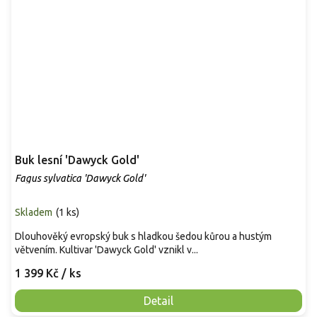
Buk lesní 'Dawyck Gold'
Fagus sylvatica 'Dawyck Gold'
Skladem
(
1 ks
)
Dlouhověký evropský buk s hladkou šedou kůrou a hustým
větvením. Kultivar 'Dawyck Gold' vznikl v...
1 399 Kč
/ ks
Detail