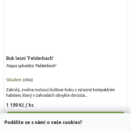
Buk lesní 'Felderbach'
Fagus sylvatica 'Felderbach'
Skladem
(
4 ks
)
Zakrslý, zvolna rostoucí kultivar buku s výrazně kompaktním
habitem, který v zahradách obvykle dorůstá...
1 199 Kč
/ ks
Detail
Podělíte se s námi o vaše cookies?