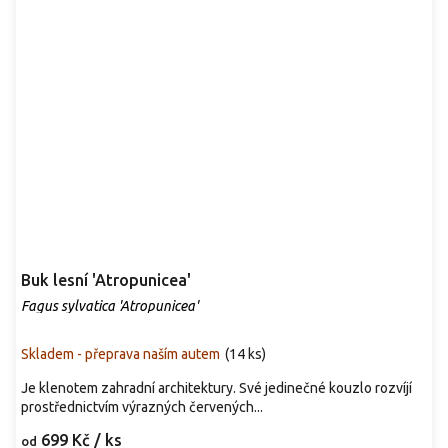
Buk lesní 'Atropunicea'
Fagus sylvatica 'Atropunicea'
Skladem - přeprava naším autem
(
14 ks
)
Je klenotem zahradní architektury. Své jedinečné kouzlo rozvíjí
prostřednictvím výrazných červených...
699 Kč
/ ks
od