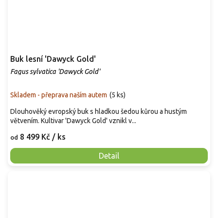
Buk lesní 'Dawyck Gold'
Fagus sylvatica 'Dawyck Gold'
Skladem - přeprava naším autem
(
5 ks
)
Dlouhověký evropský buk s hladkou šedou kůrou a hustým
větvením. Kultivar 'Dawyck Gold' vznikl v...
8 499 Kč
/ ks
od
Detail