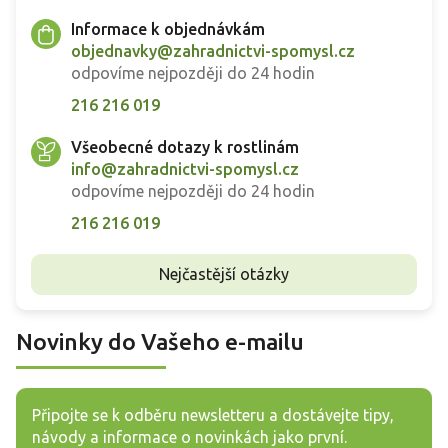
Informace k objednávkám
objednavky@zahradnictvi-spomysl.cz
odpovíme nejpozději do 24 hodin
216 216 019
Všeobecné dotazy k rostlinám
info@zahradnictvi-spomysl.cz
odpovíme nejpozději do 24 hodin
216 216 019
Nejčastější otázky
Novinky do Vašeho e-mailu
Připojte se k odběru newsletteru a dostávejte tipy,
návody a informace o novinkách jako první.