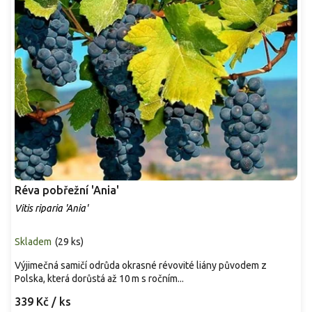
Réva pobřežní 'Ania'
Vitis riparia 'Ania'
Skladem
(
29 ks
)
Výjimečná samičí odrůda okrasné révovité liány původem z
Polska, která dorůstá až 10 m s ročním...
339 Kč
/ ks