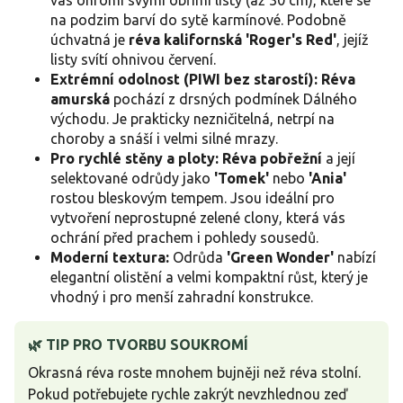
vás ohromí svými obřími listy (až 30 cm), které se
na podzim barví do sytě karmínové. Podobně
úchvatná je
réva kalifornská 'Roger's Red'
, jejíž
listy svítí ohnivou červení.
Extrémní odolnost (PIWI bez starostí):
Réva
amurská
pochází z drsných podmínek Dálného
východu. Je prakticky nezničitelná, netrpí na
choroby a snáší i velmi silné mrazy.
Pro rychlé stěny a ploty:
Réva pobřežní
a její
selektované odrůdy jako
'Tomek'
nebo
'Ania'
rostou bleskovým tempem. Jsou ideální pro
vytvoření neprostupné zelené clony, která vás
ochrání před prachem i pohledy sousedů.
Moderní textura:
Odrůda
'Green Wonder'
nabízí
elegantní olistění a velmi kompaktní růst, který je
vhodný i pro menší zahradní konstrukce.
🌿 TIP PRO TVORBU SOUKROMÍ
Okrasná réva roste mnohem bujněji než réva stolní.
Pokud potřebujete rychle zakrýt nevzhlednou zeď