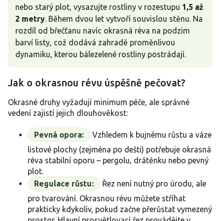
nebo starý plot, vysazujte rostliny v rozestupu
1,5 až
2 metry
. Během dvou let vytvoří souvislou stěnu. Na
rozdíl od břečťanu navíc okrasná réva na podzim
barví listy, což dodává zahradě proměnlivou
dynamiku, kterou bálezelené rostliny postrádají.
Jak o okrasnou révu úspěšně pečovat?
Okrasné druhy vyžadují minimum péče, ale správné
vedení zajistí jejich dlouhověkost:
Pevná opora:
Vzhledem k bujnému růstu a váze
listové plochy (zejména po dešti) potřebuje okrasná
réva stabilní oporu – pergolu, drátěnku nebo pevný
plot.
Regulace růstu:
Řez není nutný pro úrodu, ale
pro tvarování. Okrasnou révu můžete stříhat
prakticky kdykoliv, pokud začne přerůstat vymezený
prostor. Hlavní prosvětlovací řez provádějte v