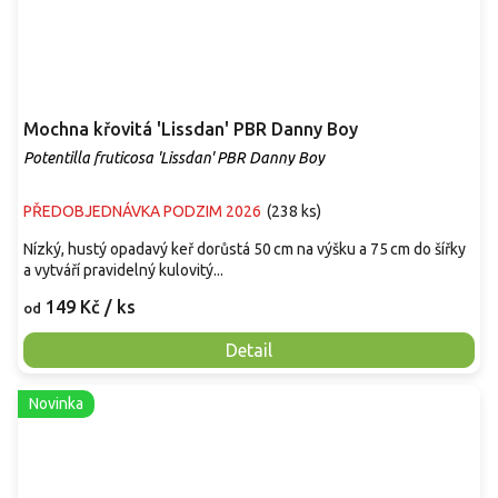
Mochna křovitá 'Lissdan' PBR Danny Boy
Potentilla fruticosa 'Lissdan' PBR Danny Boy
PŘEDOBJEDNÁVKA PODZIM 2026
(
238 ks
)
Nízký, hustý opadavý keř dorůstá 50 cm na výšku a 75 cm do šířky
a vytváří pravidelný kulovitý...
149 Kč
/ ks
od
Detail
Novinka