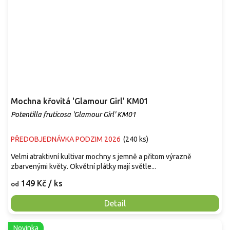
Mochna křovitá 'Glamour Girl' KM01
Potentilla fruticosa 'Glamour Girl' KM01
PŘEDOBJEDNÁVKA PODZIM 2026
(
240 ks
)
Velmi atraktivní kultivar mochny s jemně a přitom výrazně
zbarvenými květy. Okvětní plátky mají světle...
149 Kč
/ ks
od
Detail
Novinka