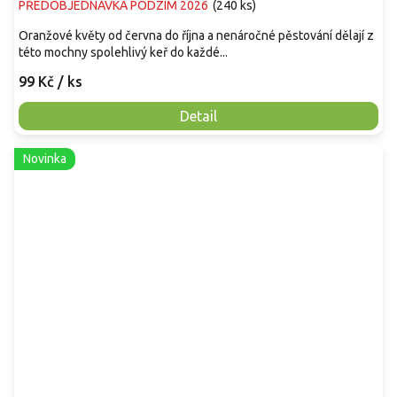
PŘEDOBJEDNÁVKA PODZIM 2026
(
240 ks
)
Oranžové květy od června do října a nenáročné pěstování dělají z
této mochny spolehlivý keř do každé...
99 Kč
/ ks
Detail
Novinka