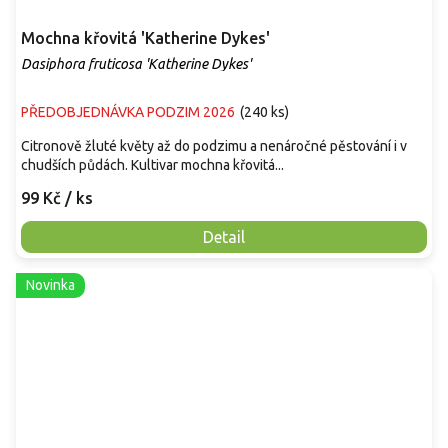
Mochna křovitá 'Katherine Dykes'
Dasiphora fruticosa 'Katherine Dykes'
PŘEDOBJEDNÁVKA PODZIM 2026
(
240 ks
)
Citronově žluté květy až do podzimu a nenáročné pěstování i v
chudších půdách. Kultivar mochna křovitá...
99 Kč
/ ks
Detail
Novinka