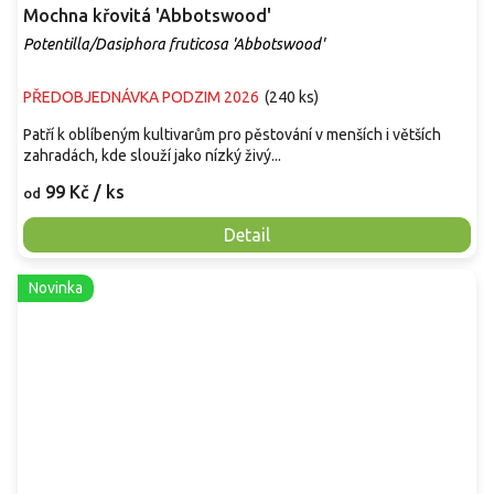
Mochna křovitá 'Abbotswood'
Potentilla/Dasiphora fruticosa 'Abbotswood'
PŘEDOBJEDNÁVKA PODZIM 2026
(
240 ks
)
Patří k oblíbeným kultivarům pro pěstování v menších i větších
zahradách, kde slouží jako nízký živý...
99 Kč
/ ks
od
Detail
Novinka