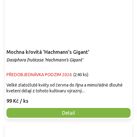
Mochna křovitá 'Hachmann's Gigant'
Dasiphora fruticosa 'Hachmann's Gigant'
PŘEDOBJEDNÁVKA PODZIM 2026
(
240 ks
)
Velké zlatožluté květy od června do října a mimořádně dlouhé
kvetení dělají z tohoto kultivaru výrazný...
99 Kč
/ ks
Detail