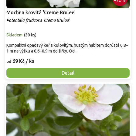
–72 %
Mochna křovitá 'Creme Brulee'
Potentilla fruticosa 'Creme Brulee'
Skladem
(
20 ks
)
Kompaktní opadavý keř s kulovitým, hustým habitem dorůstá 0,8–
1 m na výšku a 0,6–0,9 m do šířky. Od...
69 Kč
/ ks
od
Detail