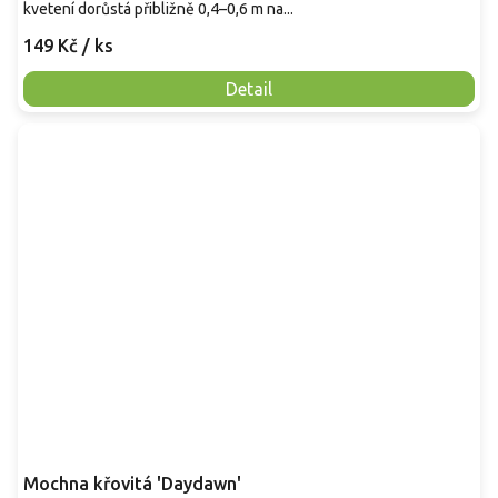
kvetení dorůstá přibližně 0,4–0,6 m na...
149 Kč
/ ks
Detail
Mochna křovitá 'Daydawn'