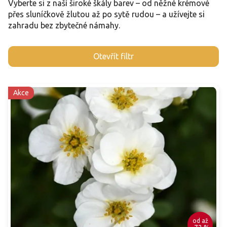
Vyberte si z naší široké škály barev – od něžné krémové
přes sluníčkově žlutou až po sytě rudou – a užívejte si
zahradu bez zbytečné námahy.
V
Otevřít filtr
ý
p
i
Akce
s
p
r
o
d
u
k
t
ů
od
až