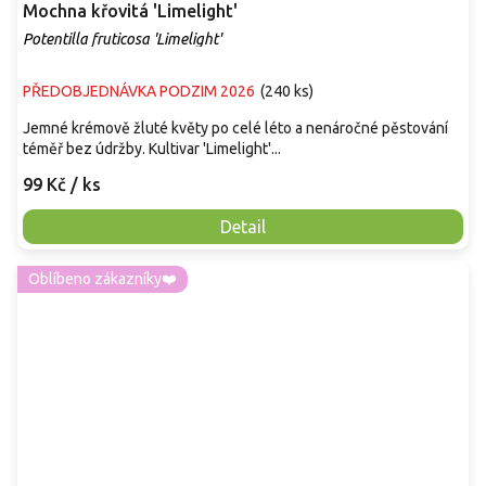
Mochna křovitá 'Limelight'
Potentilla fruticosa 'Limelight'
PŘEDOBJEDNÁVKA PODZIM 2026
(
240 ks
)
Jemné krémově žluté květy po celé léto a nenáročné pěstování
téměř bez údržby. Kultivar 'Limelight'...
99 Kč
/ ks
Detail
Oblíbeno zákazníky❤️