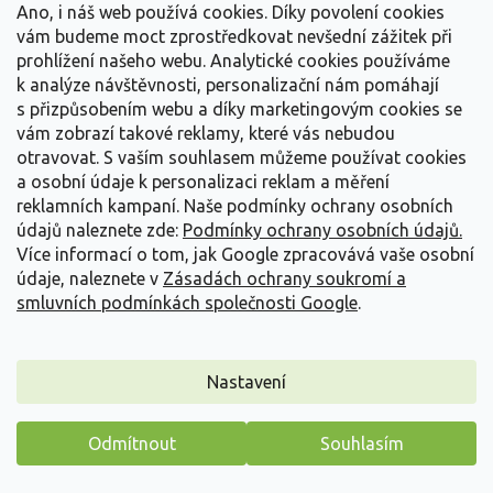
Ano, i náš web používá cookies. Díky povolení cookies
Novinka
vám budeme moct zprostředkovat nevšední zážitek při
prohlížení našeho webu. Analytické cookies používáme
k analýze návštěvnosti, personalizační nám pomáhají
s přizpůsobením webu a díky marketingovým cookies se
vám zobrazí takové reklamy, které vás nebudou
otravovat.
S vaším souhlasem můžeme používat cookies
a osobní údaje k personalizaci reklam a měření
reklamních kampaní. Naše podmínky ochrany osobních
údajů naleznete zde:
Podmínky ochrany osobních údajů.
Více informací o tom, jak Google zpracovává vaše osobní
údaje, naleznete v
Zásadách ochrany soukromí a
smluvních podmínkách společnosti Google
.
Mochna křovitá 'Manchu'
Nastavení
Potentilla fruticosa 'Manchu'
PŘEDOBJEDNÁVKA PODZIM 2026
(
240 ks
)
Odmítnout
Souhlasím
Máme pro vás malý dárek
Čistě bílé květy celé léto a kompaktní růst pro skalky, obruby i