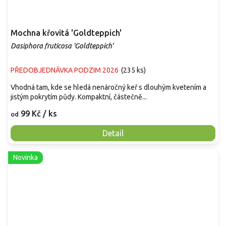
Mochna křovitá 'Goldteppich'
Dasiphora fruticosa 'Goldteppich'
PŘEDOBJEDNÁVKA PODZIM 2026
(
235 ks
)
Vhodná tam, kde se hledá nenáročný keř s dlouhým kvetením a
jistým pokrytím půdy. Kompaktní, částečně...
99 Kč
/ ks
od
Detail
Novinka