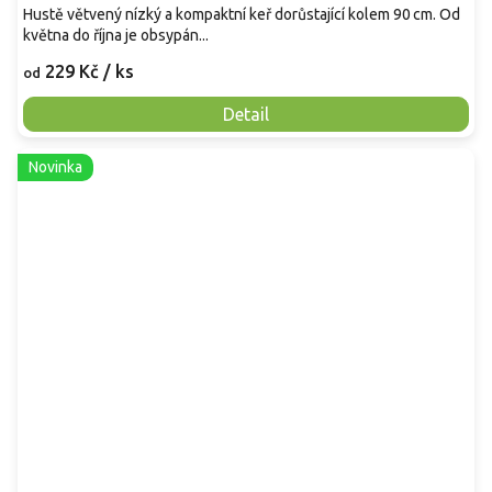
Hustě větvený nízký a kompaktní keř dorůstající kolem 90 cm. Od
května do října je obsypán...
229 Kč
/ ks
od
Detail
Novinka