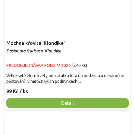
Mochna křovitá 'Klondike'
Dasiphora fruticosa 'Klondike'
PŘEDOBJEDNÁVKA PODZIM 2026
(
240 ks
)
Velké sytě žluté květy od začátku léta do podzimu a nenáročné
pěstování i v náročnějších podmínkách....
99 Kč
/ ks
Detail