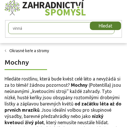
Přejít
na
obsah
Hledat
Okrasné keře a stromy
Mochny
Hledáte rostlinu, která bude kvést celé léto a nevyžádá si
za to téměř žádnou pozornost?
Mochny
(Potentilla) jsou
neúnavnými „kvetoucími stroji“ každé zahrady. Tyto
nízké, husté keříky jsou obsypány roztomilými drobnými
lístky a záplavou barevných květů
od začátku léta až do
prvních mrazíků
. Jsou ideální volbou pro skupinové
výsadby, barevné předzahrádky nebo jako
nízký
kvetoucí živý plot
, který nemusíte neustále hlídat.