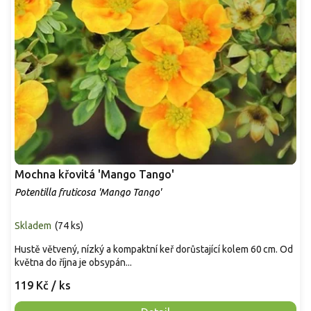
Mochna křovitá 'Mango Tango'
Potentilla fruticosa 'Mango Tango'
Skladem
(
74 ks
)
Hustě větvený, nízký a kompaktní keř dorůstající kolem 60 cm. Od
května do října je obsypán...
119 Kč
/ ks