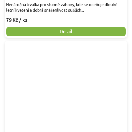
Nenáročná trvalka pro slunné záhony, kde se oceňuje dlouhé
letní kvetení a dobrá snášenlivost sušších...
79 Kč
/ ks
Detail