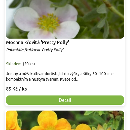
Mochna křovitá 'Pretty Polly'
Potentilla fruticosa 'Pretty Polly'
Skladem
(
50 ks
)
Jemný a nižší kultivar dorůstající do výšky a šířky 50–100 cm s
kompaktním a hustým tvarem. Kvete od...
89 Kč
/ ks
Detail