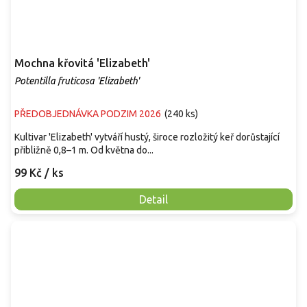
Mochna křovitá 'Elizabeth'
Potentilla fruticosa 'Elizabeth'
PŘEDOBJEDNÁVKA PODZIM 2026
(
240 ks
)
Kultivar 'Elizabeth' vytváří hustý, široce rozložitý keř dorůstající
přibližně 0,8–1 m. Od května do...
99 Kč
/ ks
Detail