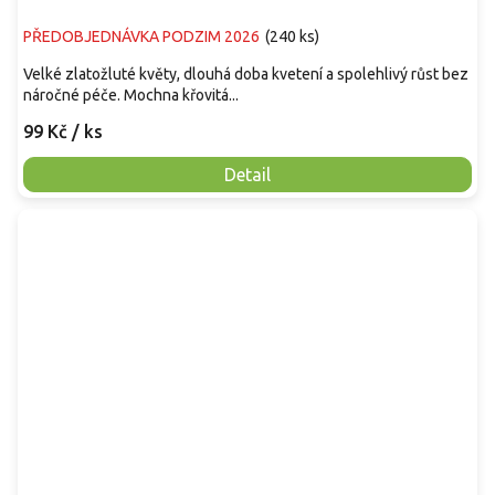
PŘEDOBJEDNÁVKA PODZIM 2026
(
240 ks
)
Velké zlatožluté květy, dlouhá doba kvetení a spolehlivý růst bez
náročné péče. Mochna křovitá...
99 Kč
/ ks
Detail