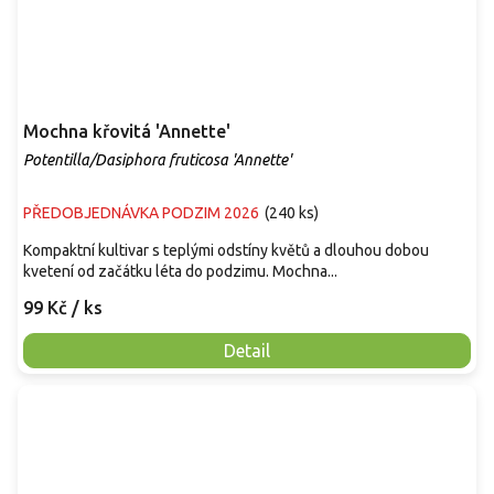
Mochna křovitá 'Annette'
Potentilla/Dasiphora fruticosa 'Annette'
PŘEDOBJEDNÁVKA PODZIM 2026
(
240 ks
)
Kompaktní kultivar s teplými odstíny květů a dlouhou dobou
kvetení od začátku léta do podzimu. Mochna...
99 Kč
/ ks
Detail