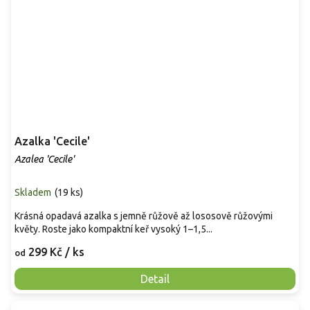
Azalka 'Cecile'
Azalea 'Cecile'
Skladem
(
19 ks
)
Krásná opadavá azalka s jemně růžově až lososově růžovými
květy. Roste jako kompaktní keř vysoký 1–1,5...
299 Kč
/ ks
od
Detail