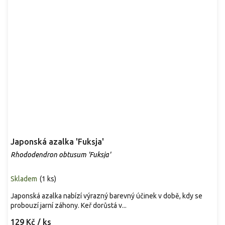
Japonská azalka 'Fuksja'
Rhododendron obtusum 'Fuksja'
Skladem
(
1 ks
)
Japonská azalka nabízí výrazný barevný účinek v době, kdy se
probouzí jarní záhony. Keř dorůstá v...
129 Kč
/ ks