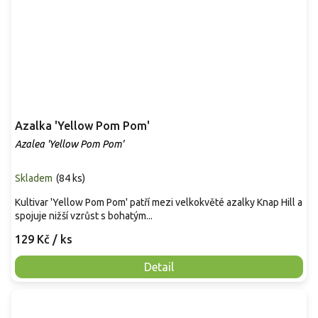
Azalka 'Yellow Pom Pom'
Azalea 'Yellow Pom Pom'
Skladem
(
84 ks
)
Kultivar 'Yellow Pom Pom' patří mezi velkokvěté azalky Knap Hill a
spojuje nižší vzrůst s bohatým...
129 Kč
/ ks
Detail