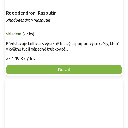
Rododendron 'Rasputin'
Rhododendron 'Rasputin'
Skladem
(
22 ks
)
Představuje kultivar s výrazně tmavými purpurovými květy, které
v květnu tvoří nápadné trubkovité...
149 Kč
/ ks
od
Detail