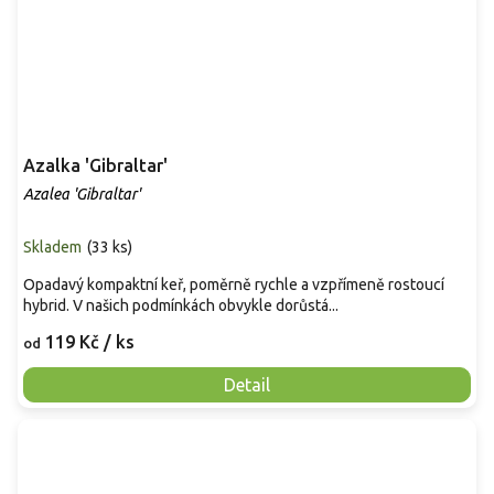
Azalka 'Gibraltar'
Azalea 'Gibraltar'
Skladem
(
33 ks
)
Opadavý kompaktní keř, poměrně rychle a vzpřímeně rostoucí
hybrid. V našich podmínkách obvykle dorůstá...
119 Kč
/ ks
od
Detail