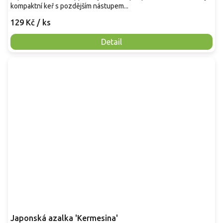
kompaktní keř s pozdějším nástupem...
129 Kč
/ ks
Detail
Japonská azalka 'Kermesina'