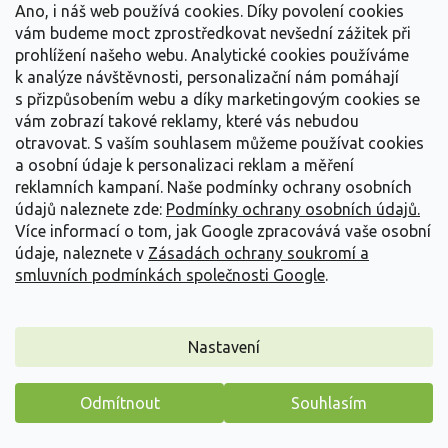
Ano, i náš web používá cookies. Díky povolení cookies
vám budeme moct zprostředkovat nevšední zážitek při
prohlížení našeho webu. Analytické cookies používáme
k analýze návštěvnosti, personalizační nám pomáhají
s přizpůsobením webu a díky marketingovým cookies se
vám zobrazí takové reklamy, které vás nebudou
otravovat.
S vaším souhlasem můžeme používat cookies
a osobní údaje k personalizaci reklam a měření
reklamních kampaní. Naše podmínky ochrany osobních
Japonská azalka 'Sara'
údajů naleznete zde:
Podmínky ochrany osobních údajů.
Rhododendron obtusum 'Sara'
Více informací o tom, jak Google zpracovává vaše osobní
údaje, naleznete v
Zásadách ochrany soukromí a
smluvních podmínkách společnosti Google
.
Skladem
(
21 ks
)
Tento stálezelený kultivar vyniká hustým, polštářovitým habitem.
Po deseti letech dosahuje výšky 50 cm...
Nastavení
119 Kč
/ ks
Detail
Odmítnout
Souhlasím
Máme pro vás malý dárek