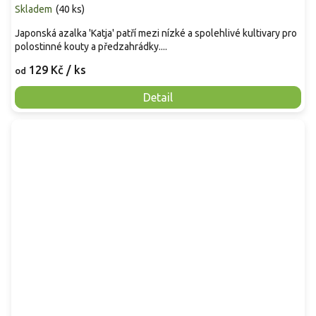
Skladem
(
40 ks
)
Japonská azalka 'Katja' patří mezi nízké a spolehlivé kultivary pro
polostinné kouty a předzahrádky....
129 Kč
/ ks
od
Detail