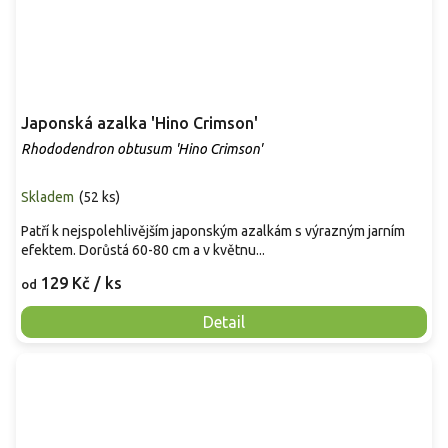
Japonská azalka 'Hino Crimson'
Rhododendron obtusum 'Hino Crimson'
Skladem
(
52 ks
)
Patří k nejspolehlivějším japonským azalkám s výrazným jarním
efektem. Dorůstá 60-80 cm a v květnu...
129 Kč
/ ks
od
Detail