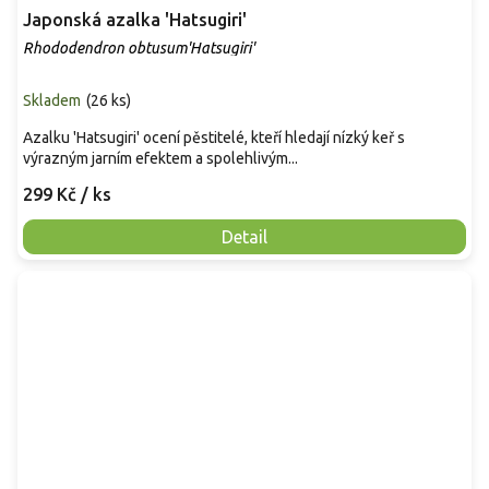
Japonská azalka 'Hatsugiri'
Rhododendron obtusum'Hatsugiri'
Skladem
(
26 ks
)
Azalku 'Hatsugiri' ocení pěstitelé, kteří hledají nízký keř s
výrazným jarním efektem a spolehlivým...
299 Kč
/ ks
Detail