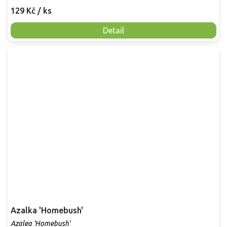
129 Kč
/ ks
Detail
Azalka 'Homebush'
Azalea 'Homebush'