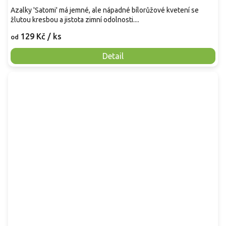
Azalky 'Satomi' má jemné, ale nápadné bílorůžové kvetení se
žlutou kresbou a jistota zimní odolnosti....
129 Kč
/ ks
od
Detail