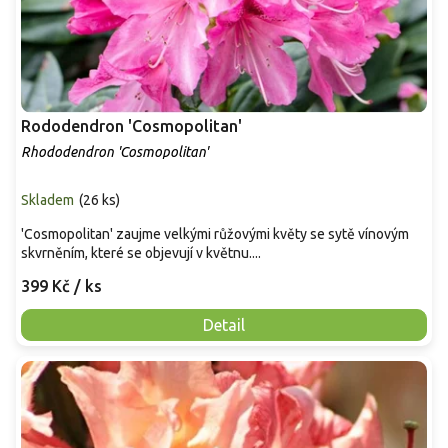
Rododendron 'Cosmopolitan'
Rhododendron 'Cosmopolitan'
Skladem
(
26 ks
)
'Cosmopolitan' zaujme velkými růžovými květy se sytě vínovým
skvrněním, které se objevují v květnu....
399 Kč
/ ks
Detail