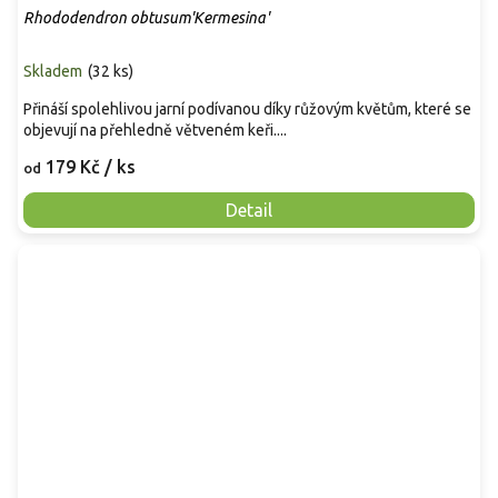
Rhododendron obtusum'Kermesina'
Skladem
(
32 ks
)
Přináší spolehlivou jarní podívanou díky růžovým květům, které se
objevují na přehledně větveném keři....
179 Kč
/ ks
od
Detail