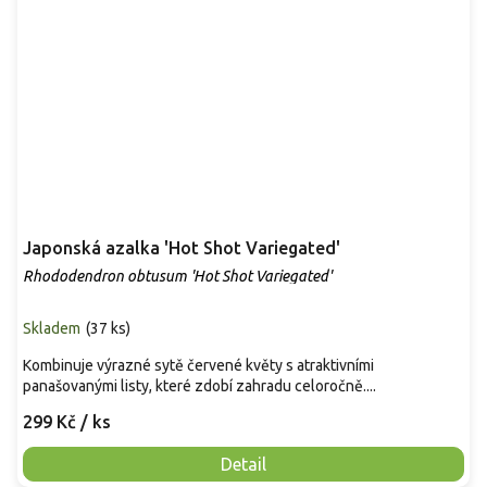
Japonská azalka 'Hot Shot Variegated'
Rhododendron obtusum 'Hot Shot Variegated'
Skladem
(
37 ks
)
Kombinuje výrazné sytě červené květy s atraktivními
panašovanými listy, které zdobí zahradu celoročně....
299 Kč
/ ks
Detail