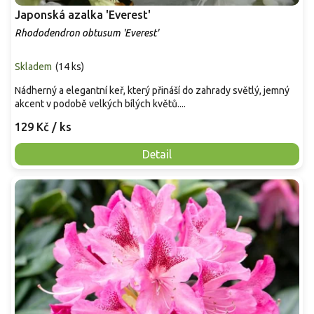
Japonská azalka 'Everest'
Rhododendron obtusum 'Everest'
Skladem
(
14 ks
)
Nádherný a elegantní keř, který přináší do zahrady světlý, jemný
akcent v podobě velkých bílých květů....
129 Kč
/ ks
Detail