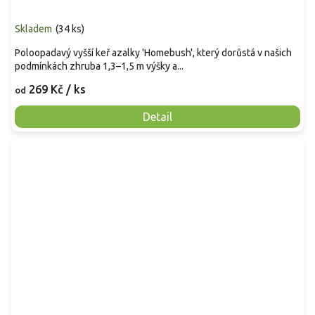
Skladem
(
34 ks
)
Poloopadavý vyšší keř azalky 'Homebush', který dorůstá v našich
podmínkách zhruba 1,3–1,5 m výšky a...
269 Kč
/ ks
od
Detail