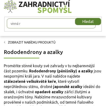
Přejít
na
obsah
Hledat
ZOBRAZIT NABÍDKU PRODUKTŮ
Rododendrony a azalky
Proměňte stinné kouty své zahrady v tu nejbarevnější
část pozemku.
Rododendrony (pěnišníky) a azalky
jsou
nespornými králi jara. V naší nabídce najdete
stálezelené velkokvěté keře
, které vytvoří
neprůhlednou stěnu, drobné
japonské azalky
ideální do
skalek, i úchvatné
opadavé azalky
zářící žlutými a
oranžovými tóny. Nabízíme mrazuvzdorné kultivary
prověřené v našich podmínkách, od temně fialového