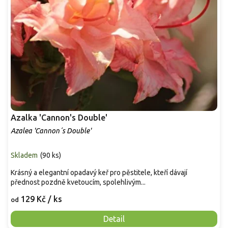
Azalka 'Cannon's Double'
Azalea 'Cannon´s Double'
Skladem
(
90 ks
)
Krásný a elegantní opadavý keř pro pěstitele, kteří dávají
přednost pozdně kvetoucím, spolehlivým...
129 Kč
/ ks
od
Detail