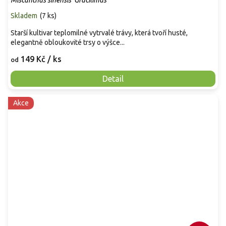
Miscanthus sinensis 'Gracilimus'
Skladem
(
7 ks
)
Starší kultivar teplomilné vytrvalé trávy, která tvoří husté,
elegantně obloukovité trsy o výšce...
149 Kč
/ ks
od
Detail
Akce