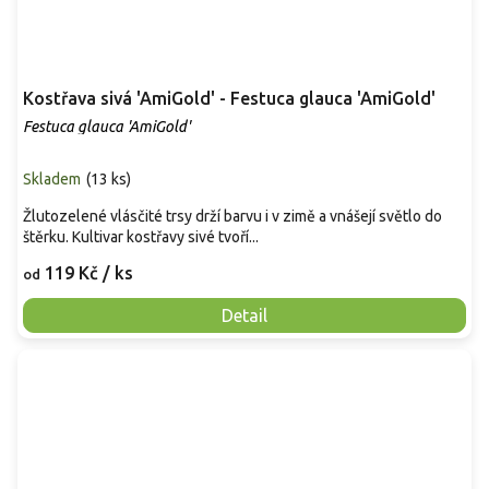
Kostřava sivá 'AmiGold' - Festuca glauca 'AmiGold'
Festuca glauca 'AmiGold'
Skladem
(
13 ks
)
Žlutozelené vlásčité trsy drží barvu i v zimě a vnášejí světlo do
štěrku. Kultivar kostřavy sivé tvoří...
119 Kč
/ ks
od
Detail