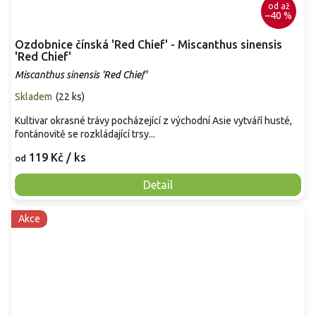
od
až
–40 %
Ozdobnice čínská 'Red Chief' - Miscanthus sinensis
'Red Chief'
Miscanthus sinensis 'Red Chief'
Skladem
(
22 ks
)
Kultivar okrasné trávy pocházející z východní Asie vytváří husté,
fontánovitě se rozkládající trsy...
119 Kč
/ ks
od
Detail
Akce