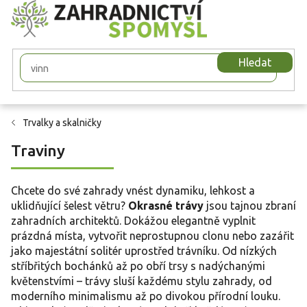
Přejít
na
obsah
Hledat
Trvalky a skalničky
Traviny
Chcete do své zahrady vnést dynamiku, lehkost a
uklidňující šelest větru?
Okrasné trávy
jsou tajnou zbraní
zahradních architektů. Dokážou elegantně vyplnit
prázdná místa, vytvořit neprostupnou clonu nebo zazářit
jako majestátní solitér uprostřed trávníku. Od nízkých
stříbřitých bochánků až po obří trsy s nadýchanými
květenstvími – trávy sluší každému stylu zahrady, od
moderního minimalismu až po divokou přírodní louku.