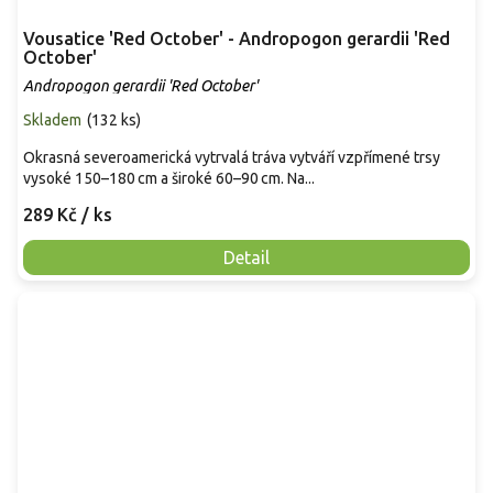
Vousatice 'Red October' - Andropogon gerardii 'Red
October'
Andropogon gerardii 'Red October'
Skladem
(
132 ks
)
Okrasná severoamerická vytrvalá tráva vytváří vzpřímené trsy
vysoké 150–180 cm a široké 60–90 cm. Na...
289 Kč
/ ks
Detail