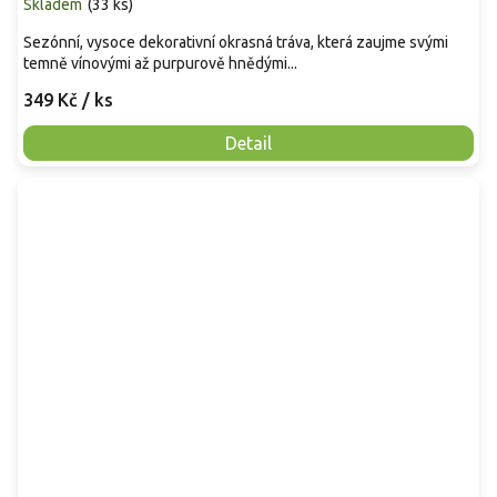
Skladem
(
33 ks
)
Sezónní, vysoce dekorativní okrasná tráva, která zaujme svými
temně vínovými až purpurově hnědými...
349 Kč
/ ks
Detail