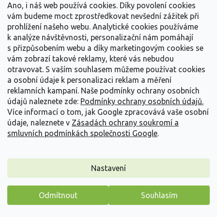
Ano, i náš web používá cookies. Díky povolení cookies
vám budeme moct zprostředkovat nevšední zážitek při
prohlížení našeho webu. Analytické cookies používáme
k analýze návštěvnosti, personalizační nám pomáhají
s přizpůsobením webu a díky marketingovým cookies se
vám zobrazí takové reklamy, které vás nebudou
otravovat.
S vaším souhlasem můžeme používat cookies
a osobní údaje k personalizaci reklam a měření
reklamních kampaní. Naše podmínky ochrany osobních
Ozdobnice čínská 'Adagio' - Miscanthus sinensis
'Adagio'
údajů naleznete zde:
Podmínky ochrany osobních údajů.
Více informací o tom, jak Google zpracovává vaše osobní
Miscanthus sinensis 'Adagio'
údaje, naleznete v
Zásadách ochrany soukromí a
Skladem
(
34 ks
)
smluvních podmínkách společnosti Google
.
Přináší do zahrady jemný, pohybem listů oživený prvek, který
nezabere mnoho místa. Kompaktní trs...
Nastavení
139 Kč
/ ks
od
Detail
Odmítnout
Souhlasím
Máme pro vás malý dárek