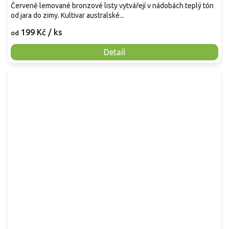
Červeně lemované bronzové listy vytvářejí v nádobách teplý tón
od jara do zimy. Kultivar australské...
199 Kč
/ ks
od
Detail