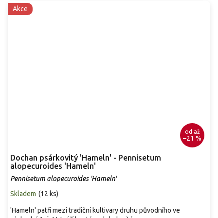
Akce
od
až
–21 %
Dochan psárkovitý 'Hameln' - Pennisetum
alopecuroides 'Hameln'
Pennisetum alopecuroides 'Hameln'
Skladem
(
12 ks
)
'Hameln' patří mezi tradiční kultivary druhu původního ve