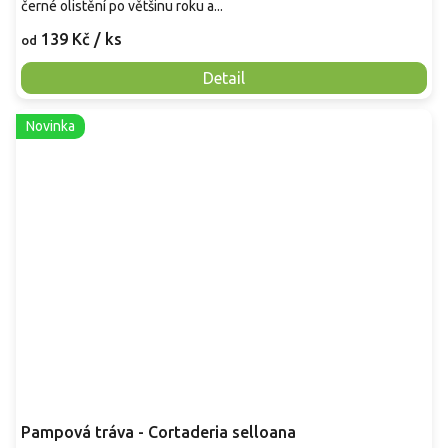
černé olistění po většinu roku a...
139 Kč
/ ks
od
Detail
Novinka
Pampová tráva - Cortaderia selloana