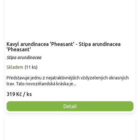
Kavyl arundinacea 'Pheasant' - Stipa arundinacea
'Pheasant'
Stipa arundinacea
Skladem
(
11 ks
)
Představuje jednu z nejatraktivnějších vždyzelených okrasných
trav. Tato novozélandská kráska je...
319 Kč
/ ks
Detail