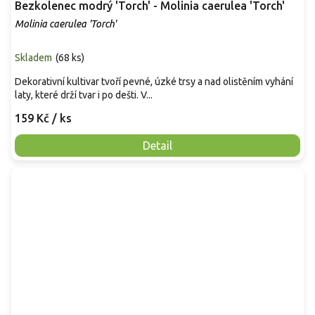
Bezkolenec modrý 'Torch' - Molinia caerulea 'Torch'
Molinia caerulea 'Torch'
Skladem
(
68 ks
)
Dekorativní kultivar tvoří pevné, úzké trsy a nad olistěním vyhání
laty, které drží tvar i po dešti. V...
159 Kč
/ ks
Detail