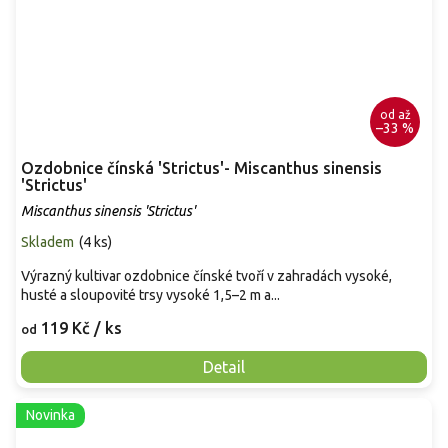
od
až
–33 %
Ozdobnice čínská 'Strictus'- Miscanthus sinensis
'Strictus'
Miscanthus sinensis 'Strictus'
Skladem
(
4 ks
)
Výrazný kultivar ozdobnice čínské tvoří v zahradách vysoké,
husté a sloupovité trsy vysoké 1,5–2 m a...
119 Kč
/ ks
od
Detail
Novinka