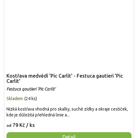
Kostřava medvědí 'Pic Carlit' - Festuca gautieri 'Pic
Carlit'
Festuca gautieri 'Pic Carlit'
Skladem
(
24 ks
)
Nízká kostřava vhodná pro skalky, suché zídky a okraje cestiček,
kde je důležitá přehledná linie a...
79 Kč
/ ks
od
Detail