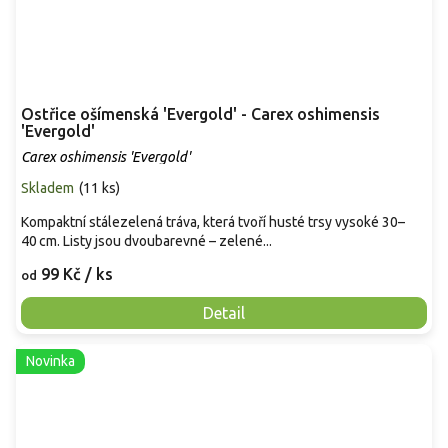
Ostřice ošímenská 'Evergold' - Carex oshimensis
'Evergold'
Carex oshimensis 'Evergold'
Skladem
(
11 ks
)
Kompaktní stálezelená tráva, která tvoří husté trsy vysoké 30–
40 cm. Listy jsou dvoubarevné – zelené...
99 Kč
/ ks
od
Detail
Novinka