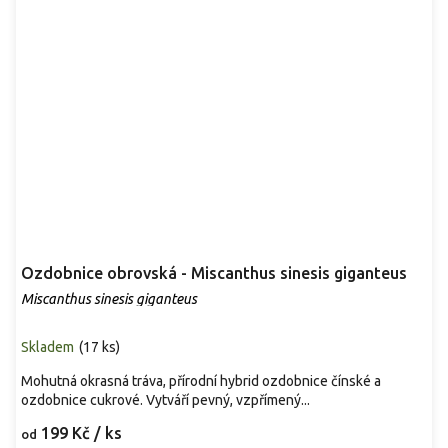
Ozdobnice obrovská - Miscanthus sinesis giganteus
Miscanthus sinesis giganteus
Skladem
(
17 ks
)
Mohutná okrasná tráva, přírodní hybrid ozdobnice čínské a
ozdobnice cukrové. Vytváří pevný, vzpřímený...
199 Kč
/ ks
od