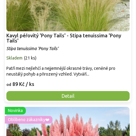
Kavyl péřovitý 'Pony Tails' - Stipa tenuissima 'Pony
Tails'
Stipa tenuissima 'Pony Tails'
Skladem
(
21 ks
)
Patří mezi nejlehčí a nejjemnější okrasné trávy, ceněné pro
neustálý pohyb a přirozený vzhled. Vytváří...
89 Kč
/ ks
od
Detail
Novinka
Oblíbeno zákazníky❤️