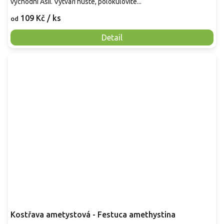
východní Asii. Vytváří husté, polokulovité...
109 Kč
/ ks
od
Detail
Kostřava ametystová - Festuca amethystina