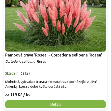
Pampová tráva 'Rosea' - Cortaderia selloana 'Rosea'
Cortaderia selloana 'Rosea'
Skladem
(
62 ks
)
Mohutná, vytrvalá a trsnatá okrasná tráva pocházející z Jižní
Ameriky, která v době květu dorůstá až...
119 Kč
/ ks
od
Detail