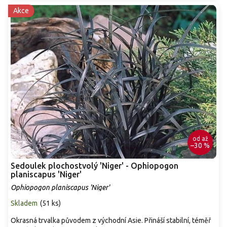
Akce
od
až
–30 %
Sedoulek plochostvolý 'Niger' - Ophiopogon
planiscapus 'Niger'
Ophiopogon planiscapus 'Niger'
Skladem
(
51 ks
)
Okrasná trvalka původem z východní Asie. Přináší stabilní, téměř