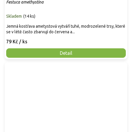
Festuca amethystina
Skladem
(
14 ks
)
Jemná kostřava ametystová vytváří tuhé, modrozelené trsy, které
se v létě často zbarvují do červena a...
79 Kč
/ ks
Detail