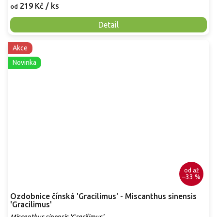
219 Kč
/ ks
od
Detail
Akce
Novinka
od
až
–33 %
Ozdobnice čínská 'Gracilimus' - Miscanthus sinensis
'Gracilimus'