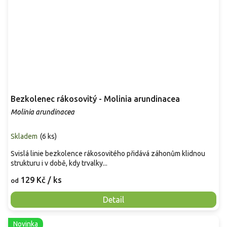
Bezkolenec rákosovitý - Molinia arundinacea
Molinia arundinacea
Skladem
(
6 ks
)
Svislá linie bezkolence rákosovitého přidává záhonům klidnou
strukturu i v době, kdy trvalky...
129 Kč
/ ks
od
Detail
Novinka