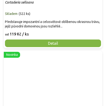
Cortaderia selloana
Skladem
(
522 ks
)
Představuje impozantní a celosvětově oblíbenou okrasnou trávu,
jejíž původní domovinou jsou rozlehlé...
119 Kč
/ ks
od
Detail
Novinka