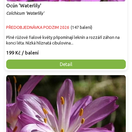
Ocún 'Waterlily'
Colchicum 'Waterlily'
PŘEDOBJEDNÁVKA PODZIM 2026
(
147 balení
)
Plné růžově fialové květy připomínají leknín a rozzáří záhon na
konci léta. Nízká hlíznatá cibulovina...
199 Kč
/ balení
Detail