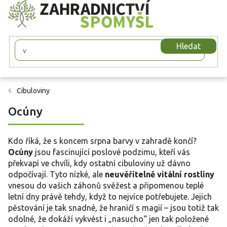
Přejít
na
obsah
Hledat
Cibuloviny
Ocúny
Kdo říká, že s koncem srpna barvy v zahradě končí?
Ocúny
jsou fascinující poslové podzimu, kteří vás
překvapí ve chvíli, kdy ostatní cibuloviny už dávno
odpočívají. Tyto nízké, ale
neuvěřitelně vitální rostliny
vnesou do vašich záhonů svěžest a připomenou teplé
letní dny právě tehdy, když to nejvíce potřebujete. Jejich
pěstování je tak snadné, že hraničí s magií – jsou totiž tak
odolné, že dokáží vykvést i „nasucho“ jen tak položené