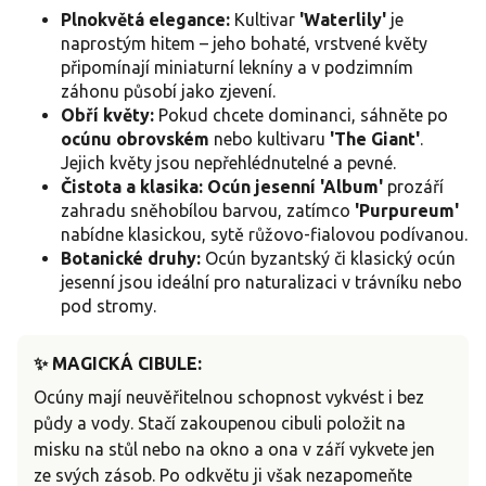
u
Plnokvětá elegance:
Kultivar
'Waterlily'
je
naprostým hitem – jeho bohaté, vrstvené květy
připomínají miniaturní lekníny a v podzimním
záhonu působí jako zjevení.
Obří květy:
Pokud chcete dominanci, sáhněte po
ocúnu obrovském
nebo kultivaru
'The Giant'
.
Jejich květy jsou nepřehlédnutelné a pevné.
Čistota a klasika:
Ocún jesenní 'Album'
prozáří
zahradu sněhobílou barvou, zatímco
'Purpureum'
nabídne klasickou, sytě růžovo-fialovou podívanou.
Botanické druhy:
Ocún byzantský či klasický ocún
jesenní jsou ideální pro naturalizaci v trávníku nebo
pod stromy.
✨ MAGICKÁ CIBULE:
Ocúny mají neuvěřitelnou schopnost vykvést i bez
půdy a vody. Stačí zakoupenou cibuli položit na
misku na stůl nebo na okno a ona v září vykvete jen
ze svých zásob. Po odkvětu ji však nezapomeňte