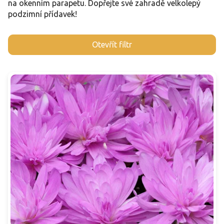
na okenním parapetu. Dopřejte své zahradě velkolepý
podzimní přídavek!
V
Otevřít filtr
ý
p
i
s
p
r
o
d
u
k
t
ů