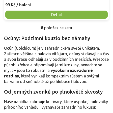
99 Kč
/ balení
Detail
8
položek celkem
O
v
Ocúny: Podzimní kouzlo bez námahy
l
á
Ocún (Colchicum) je v zahradnickém světě unikátem.
d
a
Zatímco většina cibulovin vítá jaro, ocúny si dávají na čas
c
a svou krásu odhalují až v podzimních měsících. Přestože
í
působí křehce a připomínají jarní krokusy, nenechte se
p
mýlit – jsou to robustní a
vysokomrazuvzdorné
r
rostliny
, které vynikají kompaktním růstem a sytými
v
barvami od sněhobílé až po hluboce fialovou.
k
y
Od jemných zvonků po plnokvěté skvosty
v
ý
p
Naše nabídka zahrnuje kultivary, které uspokojí milovníky
i
přírodního vzhledu i vyznavače zahradního luxusu:
s