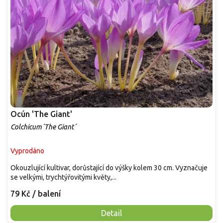
Ocún 'The Giant'
Colchicum´The Giant´
Vyprodáno
Okouzlující kultivar, dorůstající do výšky kolem 30 cm. Vyznačuje
se velkými, trychtýřovitými květy,...
79 Kč
/ balení
Detail