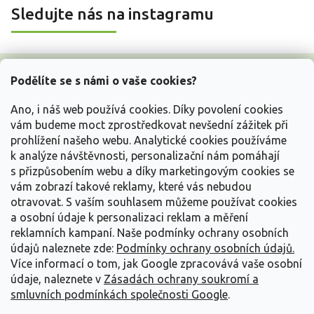
Sledujte nás na instagramu
Z
á
Podělíte se s námi o vaše cookies?
p
a
Ano, i náš web používá cookies. Díky povolení cookies
t
vám budeme moct zprostředkovat nevšední zážitek při
í
prohlížení našeho webu. Analytické cookies používáme
Vše o nákupu
k analýze návštěvnosti, personalizační nám pomáhají
s přizpůsobením webu a díky marketingovým cookies se
vám zobrazí takové reklamy, které vás nebudou
Informace pro Vás
otravovat.
S vaším souhlasem můžeme používat cookies
a osobní údaje k personalizaci reklam a měření
Kontakujte nás
reklamních kampaní. Naše podmínky ochrany osobních
údajů naleznete zde:
Podmínky ochrany osobních údajů.
Více informací o tom, jak Google zpracovává vaše osobní
údaje, naleznete v
Zásadách ochrany soukromí a
smluvních podmínkách společnosti Google
.