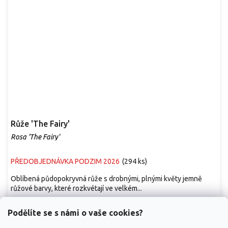
Růže 'The Fairy'
Rosa 'The Fairy'
PŘEDOBJEDNÁVKA PODZIM 2026
(
294 ks
)
Oblíbená půdopokryvná růže s drobnými, plnými květy jemně
růžové barvy, které rozkvétají ve velkém...
109 Kč
/ ks
od
Podělíte se s námi o vaše cookies?
Detail