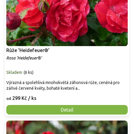
Růže 'Heidefeuer®'
Rosa 'Heidefeuer®'
Skladem
(
6 ks
)
Výrazná a spolehlivá mnohokvětá záhonová růže, ceněná pro
zářivě červené květy, bohaté kvetení a...
299 Kč
/ ks
od
Detail