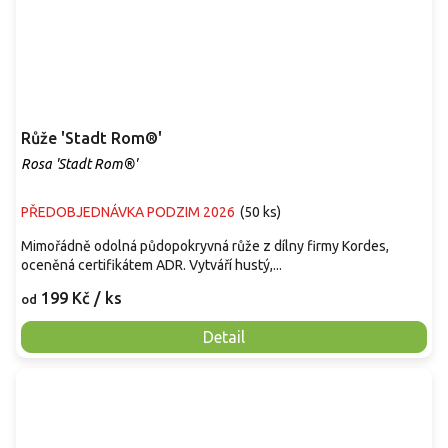
Růže 'Stadt Rom®'
Rosa 'Stadt Rom®'
PŘEDOBJEDNÁVKA PODZIM 2026
(
50 ks
)
Mimořádně odolná půdopokryvná růže z dílny firmy Kordes,
oceněná certifikátem ADR. Vytváří hustý,...
199 Kč
/ ks
od
Detail