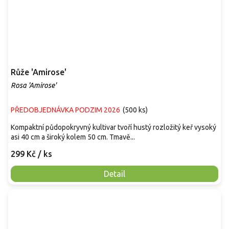
Růže 'Amirose'
Rosa 'Amirose'
PŘEDOBJEDNÁVKA PODZIM 2026
(
500 ks
)
Kompaktní půdopokryvný kultivar tvoří hustý rozložitý keř vysoký
asi 40 cm a široký kolem 50 cm. Tmavě...
299 Kč
/ ks
Detail