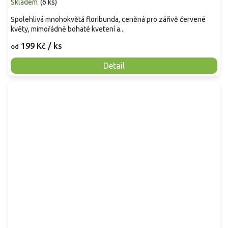
Skladem
(
6 ks
)
Spolehlivá mnohokvětá floribunda, ceněná pro zářivě červené
květy, mimořádně bohaté kvetení a...
199 Kč
/ ks
od
Detail