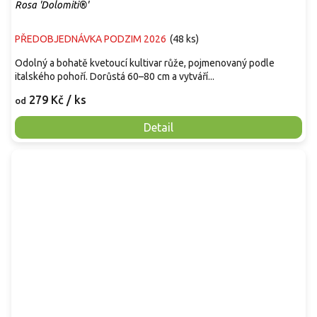
Rosa 'Dolomiti®'
PŘEDOBJEDNÁVKA PODZIM 2026
(
48 ks
)
Odolný a bohatě kvetoucí kultivar růže, pojmenovaný podle
italského pohoří. Dorůstá 60–80 cm a vytváří...
279 Kč
/ ks
od
Detail