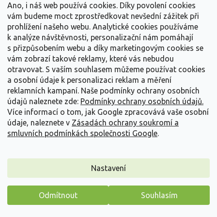
Ano, i náš web používá cookies. Díky povolení cookies
vám budeme moct zprostředkovat nevšední zážitek při
prohlížení našeho webu. Analytické cookies používáme
k analýze návštěvnosti, personalizační nám pomáhají
s přizpůsobením webu a díky marketingovým cookies se
vám zobrazí takové reklamy, které vás nebudou
otravovat.
S vaším souhlasem můžeme používat cookies
a osobní údaje k personalizaci reklam a měření
reklamních kampaní. Naše podmínky ochrany osobních
údajů naleznete zde:
Podmínky ochrany osobních údajů.
Více informací o tom, jak Google zpracovává vaše osobní
údaje, naleznete v
Zásadách ochrany soukromí a
smluvních podmínkách společnosti Google
.
Nastavení
Růže 'Zwergenfee®'
Rosa 'Zwergenfee®'
Odmítnout
Souhlasím
PŘEDOBJEDNÁVKA PODZIM 2026
(
46 ks
)
Máme pro vás malý dárek