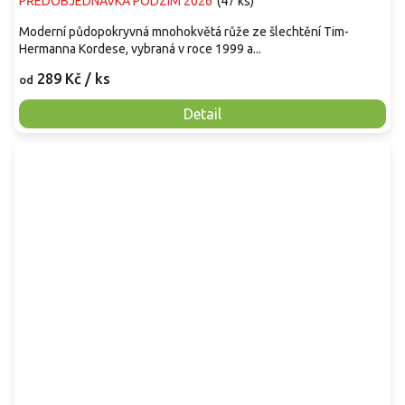
PŘEDOBJEDNÁVKA PODZIM 2026
(
47 ks
)
Moderní půdopokryvná mnohokvětá růže ze šlechtění Tim-
Hermanna Kordese, vybraná v roce 1999 a...
289 Kč
/ ks
od
Detail