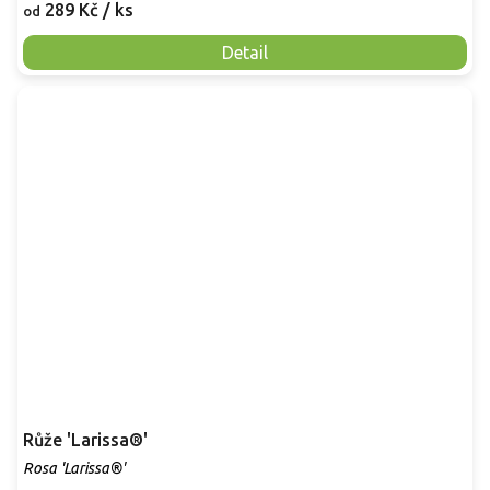
289 Kč
/ ks
od
Detail
Růže 'Larissa®'
Rosa 'Larissa®'