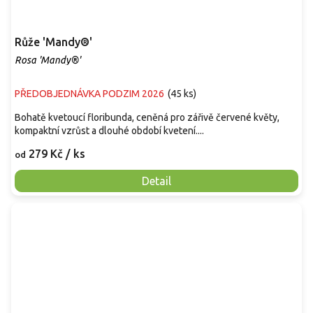
Růže 'Mandy®'
Rosa 'Mandy®'
PŘEDOBJEDNÁVKA PODZIM 2026
(
45 ks
)
Bohatě kvetoucí floribunda, ceněná pro zářivě červené květy,
kompaktní vzrůst a dlouhé období kvetení....
279 Kč
/ ks
od
Detail