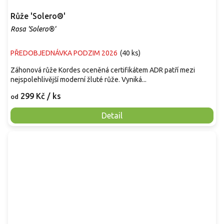
Růže 'Solero®'
Rosa 'Solero®'
PŘEDOBJEDNÁVKA PODZIM 2026
(
40 ks
)
Záhonová růže Kordes oceněná certifikátem ADR patří mezi
nejspolehlivější moderní žluté růže. Vyniká...
299 Kč
/ ks
od
Detail