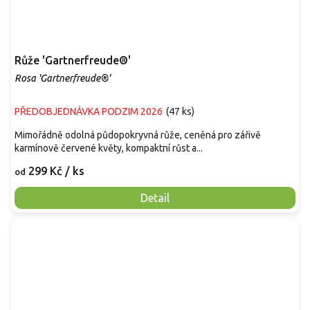
Růže 'Gartnerfreude®'
Rosa 'Gartnerfreude®'
PŘEDOBJEDNÁVKA PODZIM 2026
(
47 ks
)
Mimořádně odolná půdopokryvná růže, ceněná pro zářivě
karmínově červené květy, kompaktní růst a...
299 Kč
/ ks
od
Detail