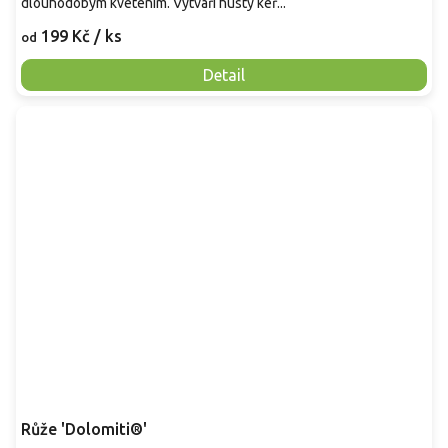
dlouhodobým kvetením. Vytváří hustý keř...
199 Kč
/ ks
od
Detail
Růže 'Dolomiti®'