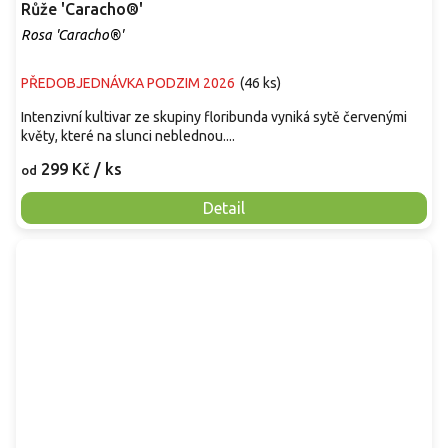
Růže 'Caracho®'
Rosa 'Caracho®'
PŘEDOBJEDNÁVKA PODZIM 2026
(
46 ks
)
Intenzivní kultivar ze skupiny floribunda vyniká sytě červenými
květy, které na slunci neblednou....
299 Kč
/ ks
od
Detail