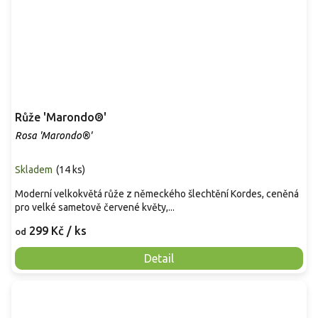
Růže 'Marondo®'
Rosa 'Marondo®'
Skladem
(
14 ks
)
Moderní velkokvětá růže z německého šlechtění Kordes, ceněná
pro velké sametově červené květy,...
299 Kč
/ ks
od
Detail