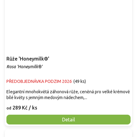
Růže 'Honeymilk®'
Rosa 'Honeymilk®'
PŘEDOBJEDNÁVKA PODZIM 2026
(
49 ks
)
Elegantní mnohokvětá záhonová růže, ceněná pro velké krémově
bílé květy s jemným medovým nádechem,...
289 Kč
/ ks
od
Detail