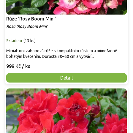
Růže 'Rosy Boom Mini'
Rosa 'Rosy Boom Mini'
Skladem
(
13 ks
)
Miniaturní záhonová růže s kompaktním růstem a mimořádně
bohatým kvetením. Dorůstá 30–50 cm a vytváří...
999 Kč
/ ks
Detail