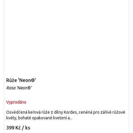
Růže 'Neon®'
Rosa 'Neon®'
Vyprodáno
Osvědčená keřová růže z dílny Kordes, ceněná pro zářivě růžové
květy, bohaté opakované kvetení a...
399 Kč
/ ks