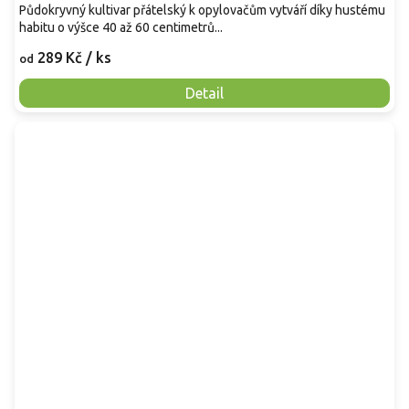
Půdokryvný kultivar přátelský k opylovačům vytváří díky hustému
habitu o výšce 40 až 60 centimetrů...
289 Kč
/ ks
od
Detail