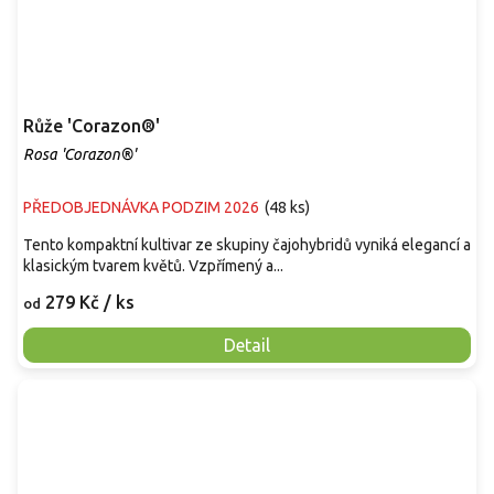
Růže 'Corazon®'
Rosa 'Corazon®'
PŘEDOBJEDNÁVKA PODZIM 2026
(
48 ks
)
Tento kompaktní kultivar ze skupiny čajohybridů vyniká elegancí a
klasickým tvarem květů. Vzpřímený a...
279 Kč
/ ks
od
Detail