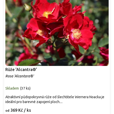
Růže 'Alcantra®'
Rosa 'Alcantara®'
Skladem
(
37 ks
)
Atraktivní půdopokryvná růže od šlechtitele Wernera Noacka je
ideální pro barevné zapojení ploch....
369 Kč
/ ks
od