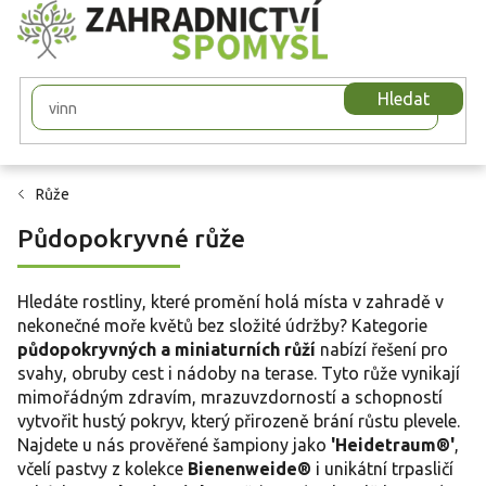
Přejít
na
obsah
Hledat
Růže
Půdopokryvné růže
Hledáte rostliny, které promění holá místa v zahradě v
nekonečné moře květů bez složité údržby? Kategorie
půdopokryvných a miniaturních růží
nabízí řešení pro
svahy, obruby cest i nádoby na terase. Tyto růže vynikají
mimořádným zdravím, mrazuvzdorností a schopností
vytvořit hustý pokryv, který přirozeně brání růstu plevele.
Najdete u nás prověřené šampiony jako
'Heidetraum®'
,
včelí pastvy z kolekce
Bienenweide®
i unikátní trpasličí