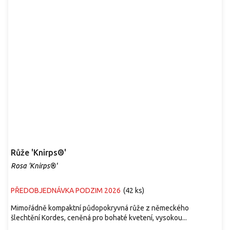
Růže 'Knirps®'
Rosa 'Knirps®'
PŘEDOBJEDNÁVKA PODZIM 2026
(
42 ks
)
Mimořádně kompaktní půdopokryvná růže z německého
šlechtění Kordes, ceněná pro bohaté kvetení, vysokou...