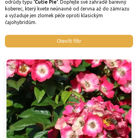
odrůdy typu
'Cutie Pie'
. Dopřejte své zahradě barevný
koberec, který kvete neúnavně od června až do zámrazu
a vyžaduje jen zlomek péče oproti klasickým
čajohybridům.
V
Otevřít filtr
ý
p
i
s
p
r
o
d
u
k
t
ů