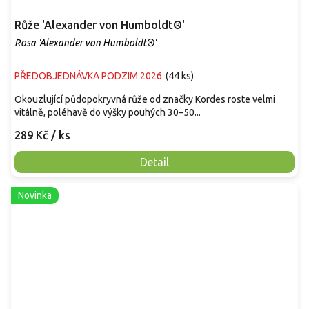
Růže 'Alexander von Humboldt®'
Rosa 'Alexander von Humboldt®'
PŘEDOBJEDNÁVKA PODZIM 2026
(
44 ks
)
Okouzlující půdopokryvná růže od značky Kordes roste velmi
vitálně, poléhavě do výšky pouhých 30–50...
289 Kč
/ ks
Detail
Novinka