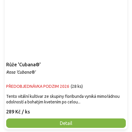
Růže 'Cubana®'
Rosa 'Cubana®'
PŘEDOBJEDNÁVKA PODZIM 2026
(
28 ks
)
Tento vitální kultivar ze skupiny floribunda vyniká mimořádnou
odolností a bohatým kvetením po celou...
289 Kč
/ ks
Detail