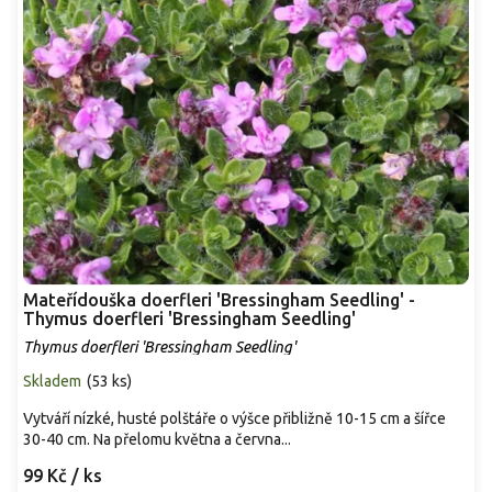
Mateřídouška doerfleri 'Bressingham Seedling' -
Thymus doerfleri 'Bressingham Seedling'
Thymus doerfleri 'Bressingham Seedling'
Skladem
(
53 ks
)
Vytváří nízké, husté polštáře o výšce přibližně 10-15 cm a šířce
30-40 cm. Na přelomu května a června...
99 Kč
/ ks