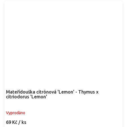
Mateřídouška citrónová 'Lemon' - Thymus x
citriodorus 'Lemon'
Vyprodáno
69 Kč
/ ks