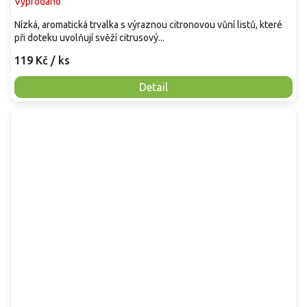
Vyprodáno
Nízká, aromatická trvalka s výraznou citronovou vůní listů, které
při doteku uvolňují svěží citrusový...
119 Kč
/ ks
Detail