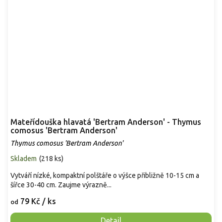
Mateřídouška hlavatá 'Bertram Anderson' - Thymus
comosus 'Bertram Anderson'
Thymus comosus 'Bertram Anderson'
Skladem
(
218 ks
)
Vytváří nízké, kompaktní polštáře o výšce přibližně 10-15 cm a
šířce 30-40 cm. Zaujme výrazně...
79 Kč
/ ks
od
Detail