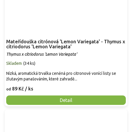
Mateřídouška citrónová 'Lemon Variegata' - Thymus x
citriodorus 'Lemon Variegata'
Thymus x citriodorus 'Lemon Variegata'
Skladem
(
34 ks
)
Nízká, aromatická trvalka ceněná pro citronově vonící listy se
žlutavým panašováním, které zahradě...
89 Kč
/ ks
od
Detail