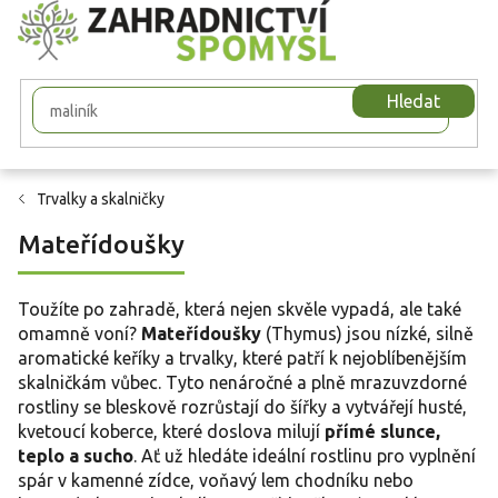
Přejít
na
obsah
Hledat
Trvalky a skalničky
Mateřídoušky
Toužíte po zahradě, která nejen skvěle vypadá, ale také
omamně voní?
Mateřídoušky
(Thymus) jsou nízké, silně
aromatické keříky a trvalky, které patří k nejoblíbenějším
skalničkám vůbec. Tyto nenáročné a plně mrazuvzdorné
rostliny se bleskově rozrůstají do šířky a vytvářejí husté,
kvetoucí koberce, které doslova milují
přímé slunce,
teplo a sucho
. Ať už hledáte ideální rostlinu pro vyplnění
spár v kamenné zídce, voňavý lem chodníku nebo