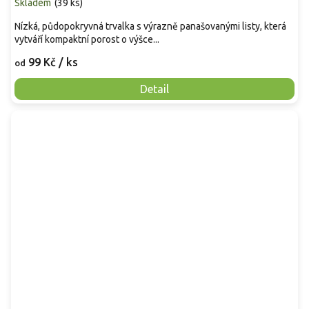
Skladem
(
39 ks
)
Nízká, půdopokryvná trvalka s výrazně panašovanými listy, která
vytváří kompaktní porost o výšce...
99 Kč
/ ks
od
Detail