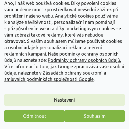
Ano, i náš web používá cookies. Díky povolení cookies
vám budeme moct zprostředkovat nevšední zážitek při
prohlížení našeho webu. Analytické cookies používáme
k analýze návštěvnosti, personalizační nám pomáhají
s přizpůsobením webu a díky marketingovým cookies se
vám zobrazí takové reklamy, které vás nebudou
otravovat.
S vaším souhlasem můžeme používat cookies
a osobní údaje k personalizaci reklam a měření
reklamních kampaní. Naše podmínky ochrany osobních
údajů naleznete zde:
Podmínky ochrany osobních údajů.
Více informací o tom, jak Google zpracovává vaše osobní
údaje, naleznete v
Zásadách ochrany soukromí a
smluvních podmínkách společnosti Google
.
Mateřídouška úzkolistá - Thymus serpyllum
Thymus serpyllum
Nastavení
Vyprodáno
Odmítnout
Souhlasím
Nízká půdopokryvná trvalka vhodná pro slunná a suchá
stanoviště, ceněná pro aromatické olistění,...
Máme pro vás malý dárek