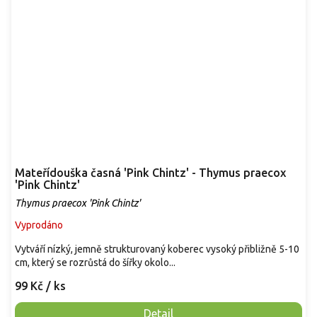
Mateřídouška časná 'Pink Chintz' - Thymus praecox
'Pink Chintz'
Thymus praecox 'Pink Chintz'
Vyprodáno
Vytváří nízký, jemně strukturovaný koberec vysoký přibližně 5-10
cm, který se rozrůstá do šířky okolo...
99 Kč
/ ks
Detail