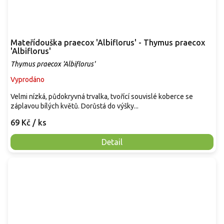
Mateřídouška praecox 'Albiflorus' - Thymus praecox
'Albiflorus'
Thymus praecox 'Albiflorus'
Vyprodáno
Velmi nízká, půdokryvná trvalka, tvořící souvislé koberce se
záplavou bílých květů. Dorůstá do výšky...
69 Kč
/ ks
Detail