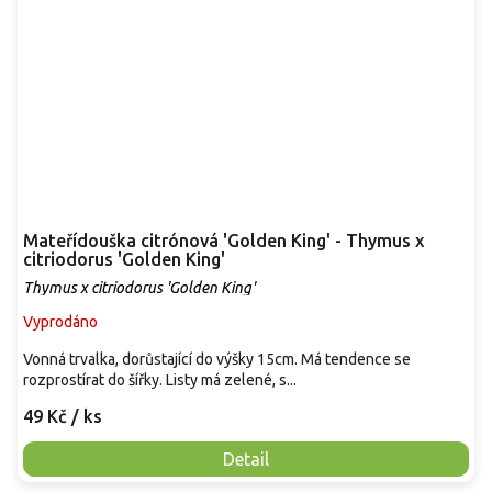
Mateřídouška citrónová 'Golden King' - Thymus x
citriodorus 'Golden King'
Thymus x citriodorus 'Golden King'
Vyprodáno
Vonná trvalka, dorůstající do výšky 15cm. Má tendence se
rozprostírat do šířky. Listy má zelené, s...
49 Kč
/ ks
Detail