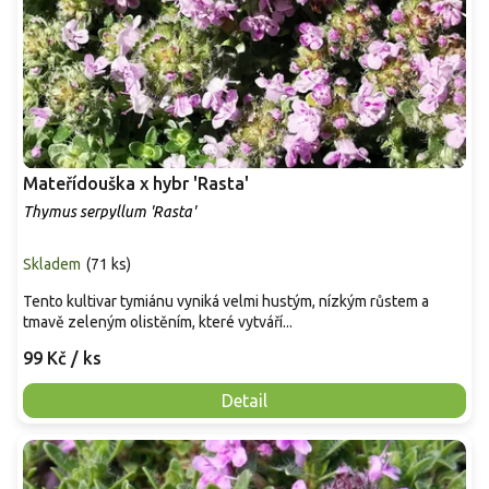
Mateřídouška x hybr 'Rasta'
Thymus serpyllum 'Rasta'
Skladem
(
71 ks
)
Tento kultivar tymiánu vyniká velmi hustým, nízkým růstem a
tmavě zeleným olistěním, které vytváří...
99 Kč
/ ks
Detail