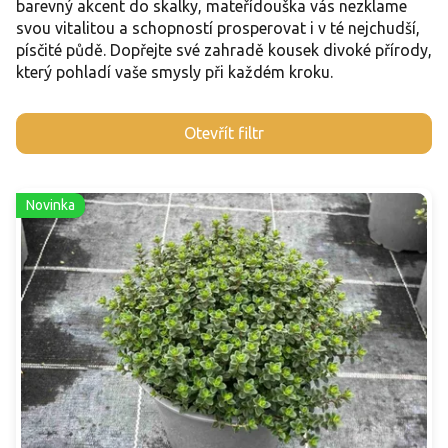
barevný akcent do skalky, mateřídouška vás nezklame
svou vitalitou a schopností prosperovat i v té nejchudší,
písčité půdě. Dopřejte své zahradě kousek divoké přírody,
který pohladí vaše smysly při každém kroku.
V
Otevřít filtr
ý
p
i
Novinka
s
p
r
o
d
u
k
t
ů