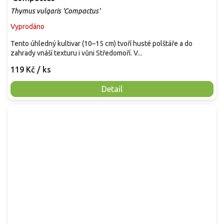
Thymus vulgaris 'Compactus'
Vyprodáno
Tento úhledný kultivar (10–15 cm) tvoří husté polštáře a do
zahrady vnáší texturu i vůni Středomoří. V...
119 Kč
/ ks
Detail