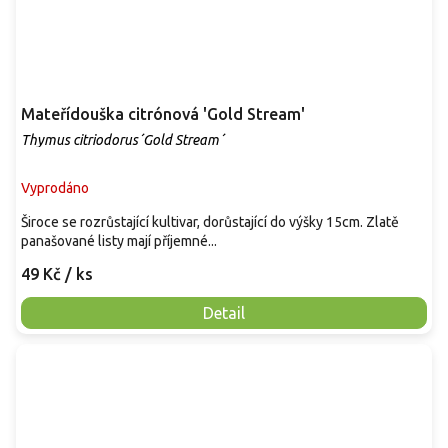
Mateřídouška citrónová 'Gold Stream'
Thymus citriodorus´Gold Stream´
Vyprodáno
Široce se rozrůstající kultivar, dorůstající do výšky 15cm. Zlatě
panašované listy mají příjemné...
49 Kč
/ ks
Detail