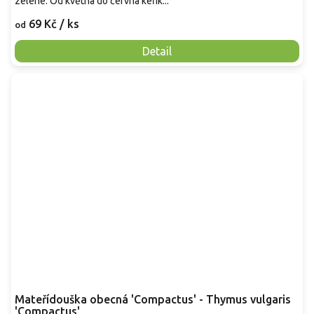
zelené. Od května do června keřík...
69 Kč
/ ks
od
Detail
Mateřídouška obecná 'Compactus' - Thymus vulgaris
'Compactus'