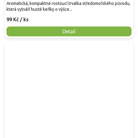
Aromatická, kompaktně rostoucí trvalka středomořského původu,
která vytváří husté keříky o výšce...
99 Kč
/ ks
Detail