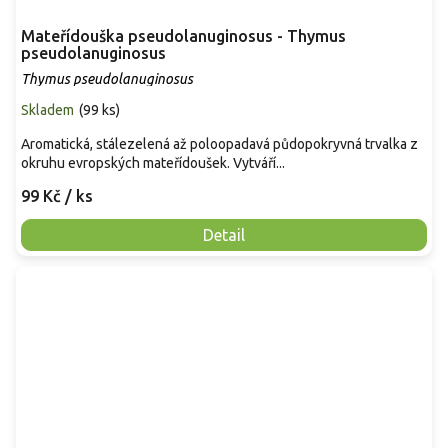
Mateřídouška pseudolanuginosus - Thymus
pseudolanuginosus
Thymus pseudolanuginosus
Skladem
(
99 ks
)
Aromatická, stálezelená až poloopadavá půdopokryvná trvalka z
okruhu evropských mateřídoušek. Vytváří...
99 Kč
/ ks
Detail