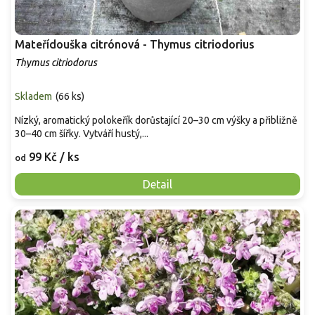
Mateřídouška citrónová - Thymus citriodorius
Thymus citriodorus
Skladem
(
66 ks
)
Nízký, aromatický polokeřík dorůstající 20–30 cm výšky a přibližně
30–40 cm šířky. Vytváří hustý,...
99 Kč
/ ks
od
Detail