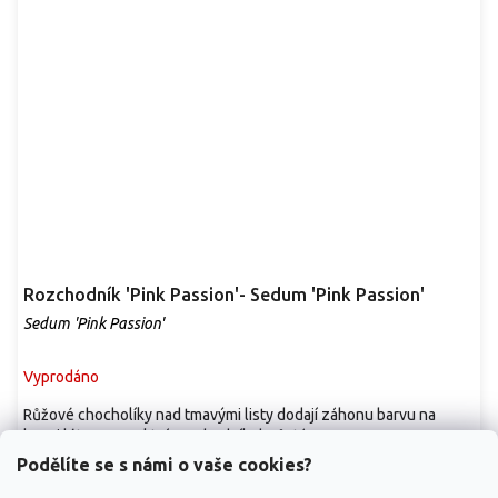
Rozchodník 'Pink Passion'- Sedum 'Pink Passion'
Sedum 'Pink Passion'
Vyprodáno
Růžové chocholíky nad tmavými listy dodají záhonu barvu na
konci léta. Kompaktní rozchodník dorůstá...
Podělíte se s námi o vaše cookies?
149 Kč
/ ks