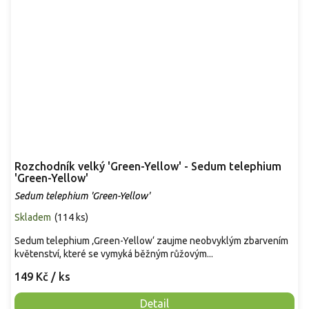
Rozchodník velký 'Green-Yellow' - Sedum telephium
'Green-Yellow'
Sedum telephium 'Green-Yellow'
Skladem
(
114 ks
)
Sedum telephium ‚Green-Yellow‘ zaujme neobvyklým zbarvením
květenství, které se vymyká běžným růžovým...
149 Kč
/ ks
Detail