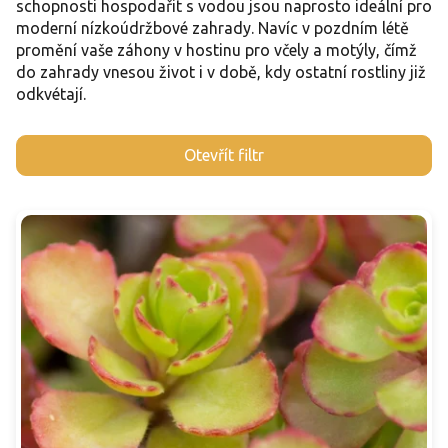
schopnosti hospodařit s vodou jsou naprosto ideální pro
moderní nízkoúdržbové zahrady. Navíc v pozdním létě
promění vaše záhony v hostinu pro včely a motýly, čímž
do zahrady vnesou život i v době, kdy ostatní rostliny již
odkvétají.
V
Otevřít filtr
ý
p
i
s
p
r
o
d
u
k
t
ů