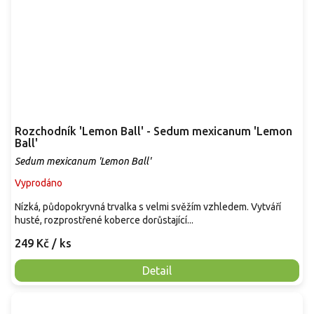
Rozchodník 'Lemon Ball' - Sedum mexicanum 'Lemon
Ball'
Sedum mexicanum 'Lemon Ball'
Vyprodáno
Nízká, půdopokryvná trvalka s velmi svěžím vzhledem. Vytváří
husté, rozprostřené koberce dorůstající...
249 Kč
/ ks
Detail