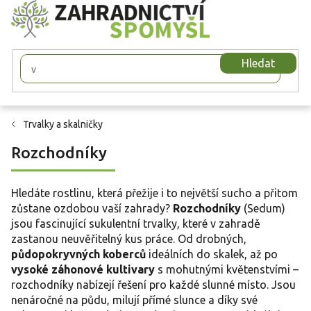
Přejít
na
obsah
Hledat
Trvalky a skalničky
Rozchodníky
Hledáte rostlinu, která přežije i to největší sucho a přitom
zůstane ozdobou vaší zahrady?
Rozchodníky
(Sedum)
jsou fascinující sukulentní trvalky, které v zahradě
zastanou neuvěřitelný kus práce. Od drobných,
půdopokryvných koberců
ideálních do skalek, až po
vysoké záhonové kultivary
s mohutnými květenstvími –
rozchodníky nabízejí řešení pro každé slunné místo. Jsou
nenáročné na půdu, milují přímé slunce a díky své