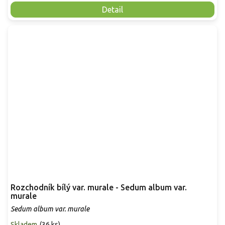
Detail
Rozchodník bílý var. murale - Sedum album var.
murale
Sedum album var. murale
Skladem
(
36 ks
)