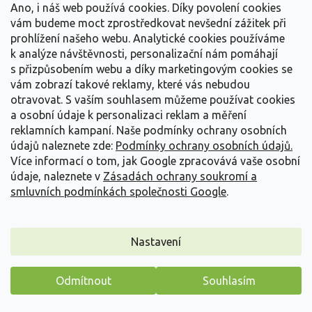
Ano, i náš web používá cookies. Díky povolení cookies
Detail
vám budeme moct zprostředkovat nevšední zážitek při
prohlížení našeho webu. Analytické cookies používáme
k analýze návštěvnosti, personalizační nám pomáhají
s přizpůsobením webu a díky marketingovým cookies se
vám zobrazí takové reklamy, které vás nebudou
otravovat.
S vaším souhlasem můžeme používat cookies
a osobní údaje k personalizaci reklam a měření
reklamních kampaní. Naše podmínky ochrany osobních
údajů naleznete zde:
Podmínky ochrany osobních údajů.
Více informací o tom, jak Google zpracovává vaše osobní
údaje, naleznete v
Zásadách ochrany soukromí a
smluvních podmínkách společnosti Google
.
Nastavení
Rozchodník 'Red Sparkle' - Sedum 'Red Sparkle'
Sedum 'Red Sparkle'
Odmítnout
Souhlasím
Máme pro vás malý dárek
Vyprodáno