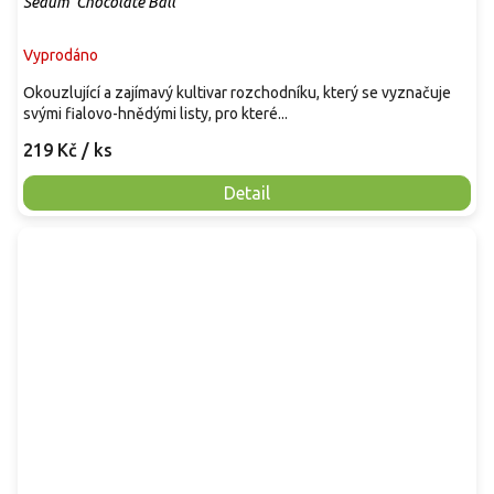
Sedum 'Chocolate Ball'
Vyprodáno
Okouzlující a zajímavý kultivar rozchodníku, který se vyznačuje
svými fialovo-hnědými listy, pro které...
219 Kč
/ ks
Detail