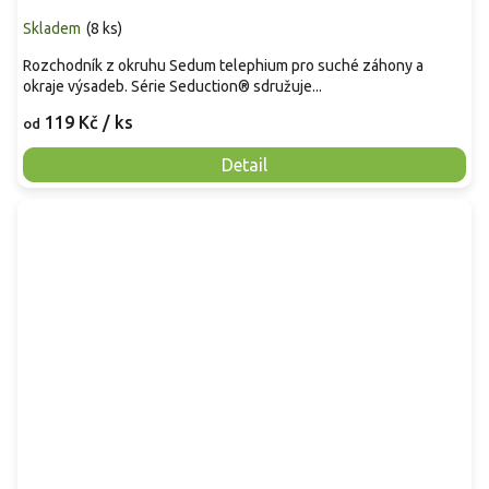
Skladem
(
8 ks
)
Rozchodník z okruhu Sedum telephium pro suché záhony a
okraje výsadeb. Série Seduction® sdružuje...
119 Kč
/ ks
od
Detail