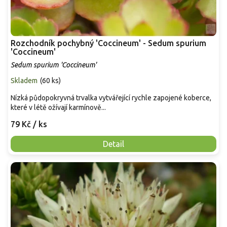
Rozchodník pochybný 'Coccineum' - Sedum spurium
'Coccineum'
Sedum spurium 'Coccineum'
Skladem
(
60 ks
)
Nízká půdopokryvná trvalka vytvářející rychle zapojené koberce,
které v létě ožívají karmínově...
79 Kč
/ ks
Detail