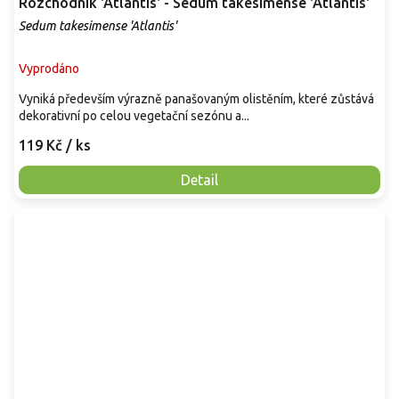
Rozchodník 'Atlantis' - Sedum takesimense 'Atlantis'
Sedum takesimense 'Atlantis'
Vyprodáno
Vyniká především výrazně panašovaným olistěním, které zůstává
dekorativní po celou vegetační sezónu a...
119 Kč
/ ks
Detail