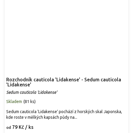
Rozchodník cauticola 'Lidakense' - Sedum cauticola
'Lidakense'
Sedum cauticola 'Lidakense'
Skladem
(
81 ks
)
Sedum cauticola ‘Lidakense’ pochází z horských skal Japonska,
kde roste v mělkých kapsách půdy na...
79 Kč
/ ks
od