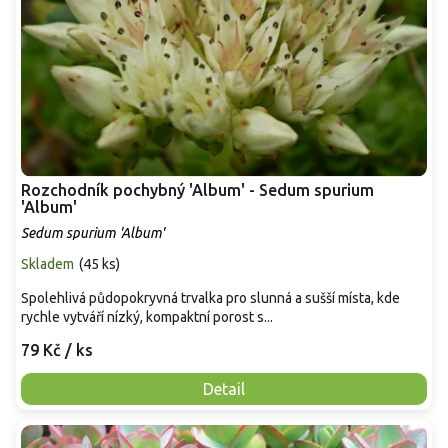
Rozchodník pochybný 'Album' - Sedum spurium
'Album'
Sedum spurium 'Album'
Skladem
(
45 ks
)
Spolehlivá půdopokryvná trvalka pro slunná a sušší místa, kde
rychle vytváří nízký, kompaktní porost s...
79 Kč
/ ks
Detail