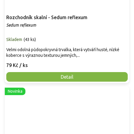
Rozchodník skalní - Sedum reflexum
Sedum reflexum
Skladem
(
43 ks
)
Velmi odolná půdopokryvná trvalka, která vytváří husté, nízké
koberce s výraznou texturou jemných,...
79 Kč
/ ks
Detail
Novinka