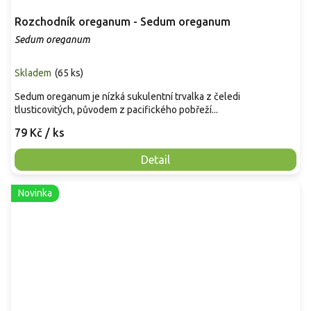
Rozchodník oreganum - Sedum oreganum
Sedum oreganum
Skladem
(
65 ks
)
Sedum oreganum je nízká sukulentní trvalka z čeledi
tlusticovitých, původem z pacifického pobřeží...
79 Kč
/ ks
Detail
Novinka