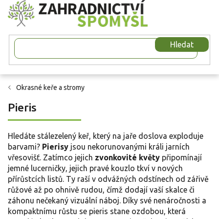
Přejít
na
obsah
Hledat
Okrasné keře a stromy
Pieris
Hledáte stálezelený keř, který na jaře doslova exploduje
barvami?
Pierisy
jsou nekorunovanými králi jarních
vřesovišť. Zatímco jejich
zvonkovité květy
připomínají
jemné lucerničky, jejich pravé kouzlo tkví v nových
přírůstcích listů. Ty raší v odvážných odstínech od zářivě
růžové až po ohnivě rudou, čímž dodají vaší skalce či
záhonu nečekaný vizuální náboj. Díky své nenáročnosti a
kompaktnímu růstu se pieris stane ozdobou, která