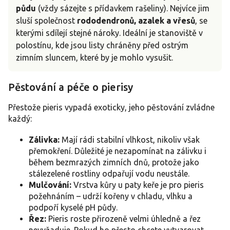
půdu
(vždy sázejte s přídavkem rašeliny). Nejvíce jim
sluší společnost
rododendronů, azalek a vřesů
, se
kterými sdílejí stejné nároky. Ideální je stanoviště v
polostínu, kde jsou listy chráněny před ostrým
zimním sluncem, které by je mohlo vysušit.
Pěstování a péče o pierisy
Přestože pieris vypadá exoticky, jeho pěstování zvládne
každý:
Zálivka:
Mají rádi stabilní vlhkost, nikoliv však
přemokření. Důležité je nezapomínat na zálivku i
během bezmrazých zimních dnů, protože jako
stálezelené rostliny odpařují vodu neustále.
Mulčování:
Vrstva kůry u paty keře je pro pieris
požehnáním – udrží kořeny v chladu, vlhku a
podpoří kyselé pH půdy.
Řez:
Pieris roste přirozeně velmi úhledně a řez
nevyžaduje. Pokud ho přesto chcete vytvarovat,