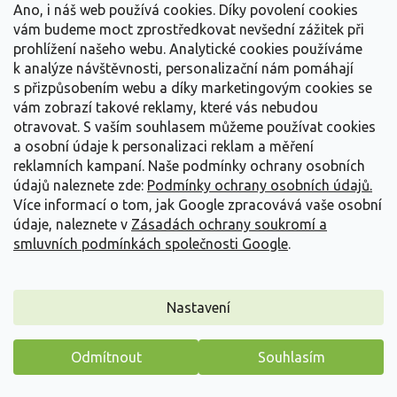
Ano, i náš web používá cookies. Díky povolení cookies
odpovíme nejpozději do 24 hodin
vám budeme moct zprostředkovat nevšední zážitek při
216 216 019
prohlížení našeho webu. Analytické cookies používáme
k analýze návštěvnosti, personalizační nám pomáhají
Všeobecné dotazy k rostlinám
s přizpůsobením webu a díky marketingovým cookies se
info@zahradnictvi-spomysl.cz
vám zobrazí takové reklamy, které vás nebudou
odpovíme nejpozději do 24 hodin
otravovat.
S vaším souhlasem můžeme používat cookies
216 216 019
a osobní údaje k personalizaci reklam a měření
reklamních kampaní. Naše podmínky ochrany osobních
údajů naleznete zde:
Podmínky ochrany osobních údajů.
Nejčastější otázky
Více informací o tom, jak Google zpracovává vaše osobní
údaje, naleznete v
Zásadách ochrany soukromí a
smluvních podmínkách společnosti Google
.
Novinky do Vašeho e-mailu
Nastavení
Připojte se k odběru newsletteru a dostávejte tipy,
návody a informace o novinkách jako první.
Odmítnout
Souhlasím
Máme pro vás malý dárek
Přihlásit se