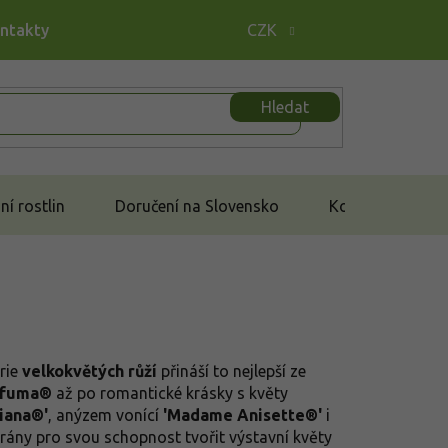
ontakty
CZK
Hledat
í rostlin
Doručení na Slovensko
Kontakt
orie
velkokvětých růží
přináší to nejlepší ze
rfuma®
až po romantické krásky s květy
Diana®'
, anýzem vonící
'Madame Anisette®'
i
brány pro svou schopnost tvořit výstavní květy