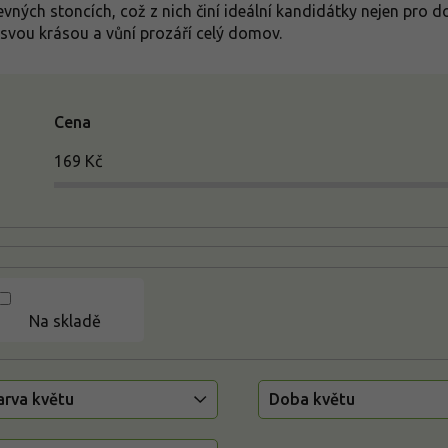
evných stoncích, což z nich činí ideální kandidátky nejen pro d
svou krásou a vůní prozáří celý domov.
Cena
169
Kč
Na skladě
arva květu
Doba květu