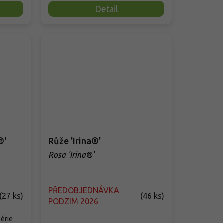
Detail
®'
Růže 'Irina®'
Rosa 'Irina®'
PŘEDOBJEDNÁVKA
(
27 ks
)
(
46 ks
)
PODZIM 2026
série