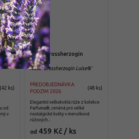
Růže 'Grossherzogin
Luise®'
Rosa 'Grossherzogin Luise®'
PŘEDOBJEDNÁVKA
(
42 ks
)
(
48 ks
)
PODZIM 2026
Elegantní velkokvětá růže z kolekce
du od
Parfuma®, ceněná pro velké
ený v
nostalgické květy v meruňkově
růžových...
459 Kč
/ ks
od