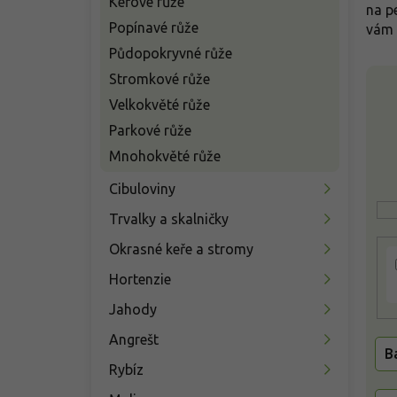
Keřové růže
n
na p
í
Popínavé růže
vám 
p
Půdopokryvné růže
a
V
Stromkové růže
n
ý
e
Velkokvěté růže
p
l
Parkové růže
i
s
Mnohokvěté růže
p
Cibuloviny
r
o
Trvalky a skalničky
d
u
Okrasné keře a stromy
k
Hortenzie
t
ů
Jahody
Angrešt
B
Rybíz