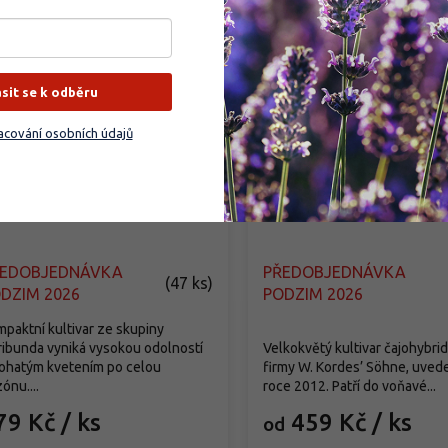
ásit se k odběru
cování osobních údajů
že 'Concorde®'
Růže 'Gräfin Diana®'
sa 'Concorde®'
Rosa 'Gräfin Diana®'
ŘEDOBJEDNÁVKA
PŘEDOBJEDNÁVKA
(
47 ks
)
DZIM 2026
PODZIM 2026
paktní kultivar ze skupiny
ribunda vyniká vysokou odolností
Velkokvětý kultivar čajohybri
bohatým kvetením po celou
firmy W. Kordes’ Söhne, uved
ónu....
roce 2012. Patří do voňavé...
79 Kč
/ ks
459 Kč
/ ks
od