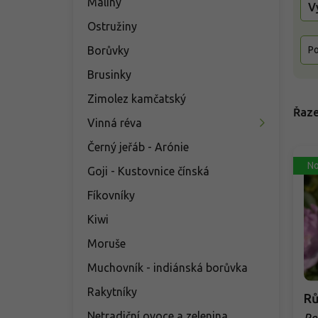
Maliny
V
Ostružiny
Borůvky
Po
Brusinky
Zimolez kamčatský
Řaze
Vinná réva
Černý jeřáb - Arónie
No
Goji - Kustovnice čínská
Fíkovníky
Kiwi
Moruše
Muchovník - indiánská borůvka
Rakytníky
Rů
Netradiční ovoce a zelenina