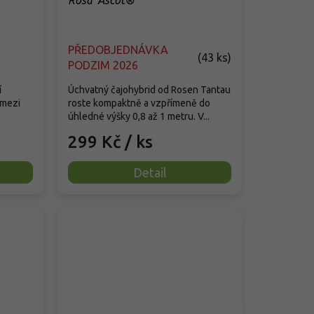
Rosa 'Ascot®'
PŘEDOBJEDNÁVKA
(
43 ks
)
PODZIM 2026
í
Úchvatný čajohybrid od Rosen Tantau
 mezi
roste kompaktně a vzpřímeně do
úhledné výšky 0,8 až 1 metru. V...
299 Kč
/ ks
Detail