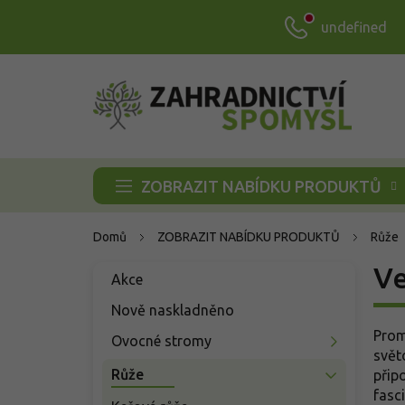
Přejít
undefined
na
obsah
ZOBRAZIT NABÍDKU PRODUKTŮ
Domů
ZOBRAZIT NABÍDKU PRODUKTŮ
Růže
P
Ve
Přeskočit
Akce
o
kategorie
s
Nově naskladněno
t
Prom
Ovocné stromy
r
svět
a
Růže
přip
n
fasc