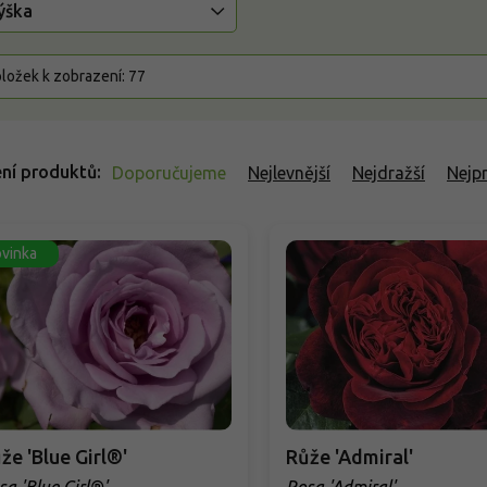
ýška
ložek k zobrazení:
77
ní produktů
Doporučujeme
Nejlevnější
Nejdražší
Nejp
vinka
že 'Blue Girl®'
Růže 'Admiral'