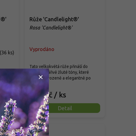
d®'
Růže 'Candlelight®'
Rosa 'Candlelight®'
Vyprodáno
(
36 ks
)
Tato velkokvětá růže přináší do
abízí
zahrady zářivě žluté tóny, které
atavě
působí přirozeně a elegantně po
celou...
299 Kč
/ ks
Detail