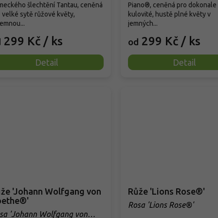
meckého šlechtění Tantau, ceněná
Piano®, ceněná pro dokonale
 velké sytě růžové květy,
kulovité, hustě plné květy v
jemnou...
jemných...
299 Kč
/ ks
299 Kč
/ ks
d
od
Detail
Detail
že 'Johann Wolfgang von
Růže 'Lions Rose®'
ethe®'
Rosa 'Lions Rose®'
sa 'Johann Wolfgang von