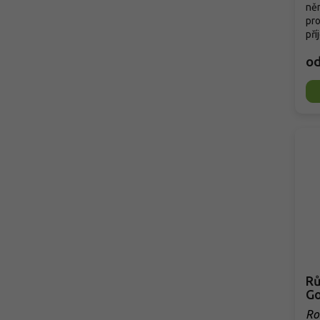
ně
pro
pří
o
Rů
Go
Ro