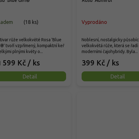
sa 'Blue Girl®'
Rosa 'Admiral'
ladem
(
18 ks
)
Vyprodáno
tivar růže velkokvěté Rosa 'Blue
Noblesní, nostalgicky působíc
l®' tvoří vzpřímený, kompaktní keř
velkokvětá růže, která se řadí
elkými plnými květy o...
moderními čajohybridy. Byla...
599 Kč
/ ks
399 Kč
/ ks
d
Detail
Detail