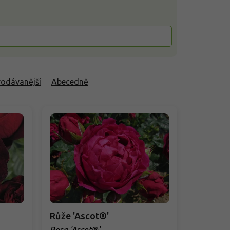
rodávanější
Abecedně
Růže 'Ascot®'