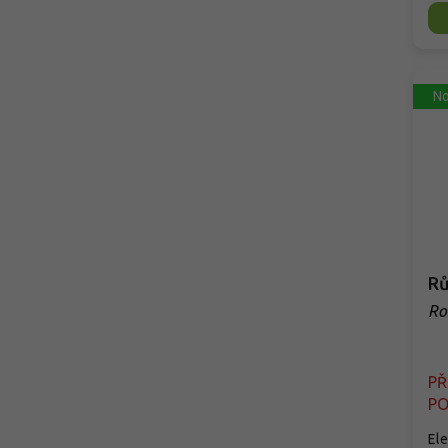
No
Rů
Ro
P
PO
Ele