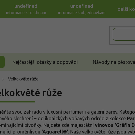
undefined
undefined
další k
informace k rostlinám
informace k objednávkám
Nejčastější otázky a odpovědi
Návody na pěstován
Velkokvěté růže
lkokvěté růže
ěňte svou zahradu v luxusní parfumerii a galerii barev. Kateg
ového šlechtění – od ikonických voňavých odrůd z kolekce
Pa
omínajícími pivoňky. Najdete zde majestátní
vínovou 'Gräfin 
inující proměnlivou
'Aquarell®'
. Naše velkokvěté růže jsou vy