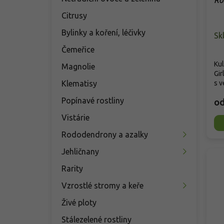
Ro
Citrusy
Bylinky a koření, léčivky
Sk
Čemeřice
Kul
Magnolie
Gir
Klematisy
s v
Popínavé rostliny
o
Vistárie
Rododendrony a azalky
Jehličnany
Rarity
Vzrostlé stromy a keře
Živé ploty
Stálezelené rostliny