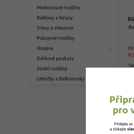
Medonosné rostliny
Balkóny a terasy
Rů
Ro
Vřesy a vřesovce
Pokojové rostliny
Hnojiva
P
PO
Dárkové poukazy
Tat
Vodní rostliny
flo
cen
Letničky a Balkonovky
keř.
2
Připr
pro 
Přidejte se
a získejte 
sle