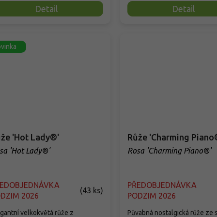
Detail
Detail
vinka
že 'Hot Lady®'
Růže 'Charming Piano
sa 'Hot Lady®'
Rosa 'Charming Piano®'
ŘEDOBJEDNÁVKA
PŘEDOBJEDNÁVKA
(
43 ks
)
DZIM 2026
PODZIM 2026
gantní velkokvětá růže z
Půvabná nostalgická růže ze 