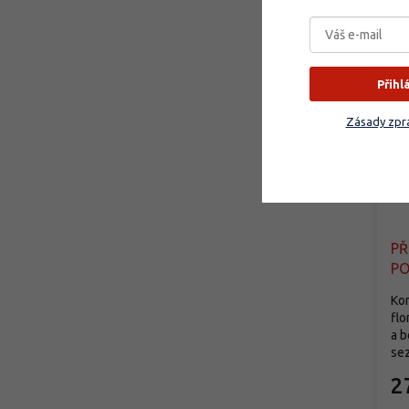
Přihl
Zásady zpra
Rů
Ro
P
PO
Kom
flo
a 
sez
2