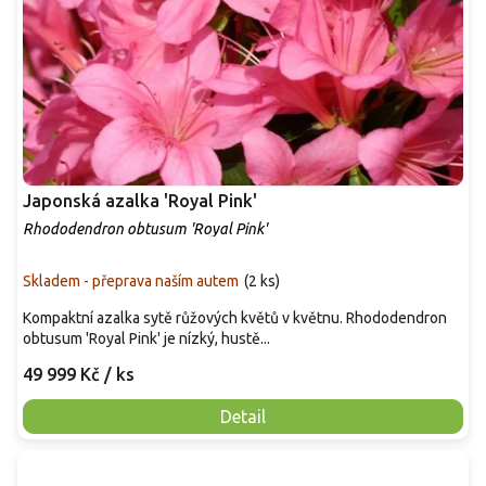
Japonská azalka 'Royal Pink'
Rhododendron obtusum 'Royal Pink'
Skladem - přeprava naším autem
(
2 ks
)
Kompaktní azalka sytě růžových květů v květnu. Rhododendron
obtusum 'Royal Pink' je nízký, hustě...
49 999 Kč
/ ks
Detail