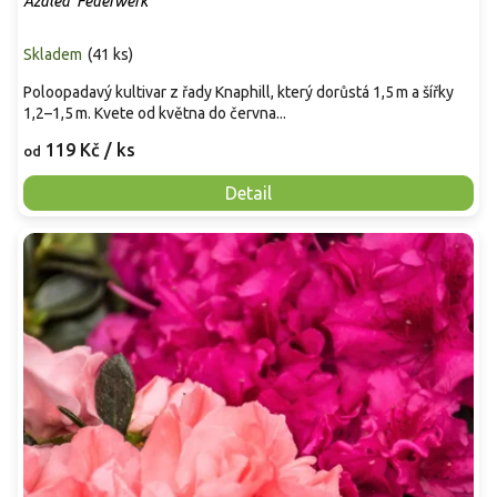
Azalea 'Feuerwerk'
Skladem
(
41 ks
)
Poloopadavý kultivar z řady Knaphill, který dorůstá 1,5 m a šířky
1,2–1,5 m. Kvete od května do června...
119 Kč
/ ks
od
Detail