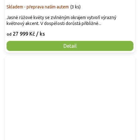
Skladem - přeprava naším autem
(
3 ks
)
Jasně růžové květy se zvlněným okrajem vytvoří výrazný
květnový akcent. V dospělosti dorůstá přibližně...
27 999 Kč
/ ks
od
Detail