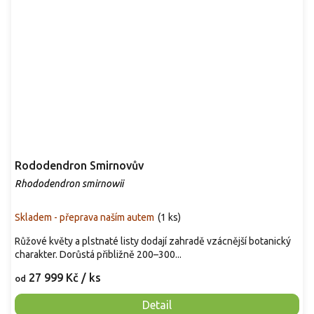
Rododendron Smirnovův
Rhododendron smirnowii
Skladem - přeprava naším autem
(
1 ks
)
Růžové květy a plstnaté listy dodají zahradě vzácnější botanický
charakter. Dorůstá přibližně 200–300...
27 999 Kč
/ ks
od
Detail