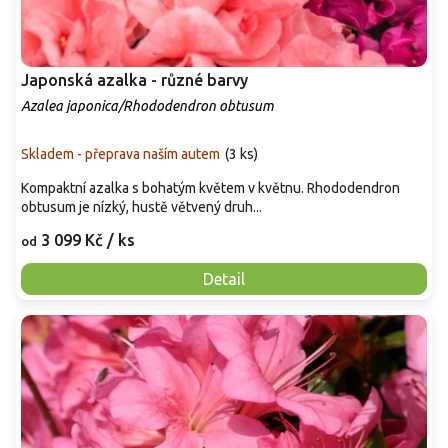
Japonská azalka - různé barvy
Azalea japonica/Rhododendron obtusum
Skladem - přeprava naším autem
(
3 ks
)
Kompaktní azalka s bohatým květem v květnu. Rhododendron
obtusum je nízký, hustě větvený druh...
3 099 Kč
/ ks
od
Detail