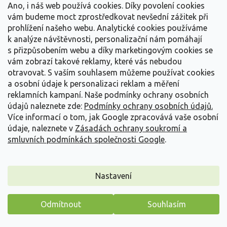
Ano, i náš web používá cookies. Díky povolení cookies
vám budeme moct zprostředkovat nevšední zážitek při
prohlížení našeho webu. Analytické cookies používáme
k analýze návštěvnosti, personalizační nám pomáhají
s přizpůsobením webu a díky marketingovým cookies se
vám zobrazí takové reklamy, které vás nebudou
otravovat.
S vaším souhlasem můžeme používat cookies
a osobní údaje k personalizaci reklam a měření
reklamních kampaní. Naše podmínky ochrany osobních
údajů naleznete zde:
Podmínky ochrany osobních údajů.
Více informací o tom, jak Google zpracovává vaše osobní
údaje, naleznete v
Zásadách ochrany soukromí a
Rododendron 'Catawbiense Grandiflorum'
smluvních podmínkách společnosti Google
.
Rhododendron 'Catawbiense Grandiflorum'
Vyprodáno
Nastavení
Tento kultivar je ztělesněním zahradní jistoty. Hlavní předností je
jeho neprostupná...
Odmítnout
Souhlasím
3 499 Kč
/ ks
od
Máme pro vás malý dárek