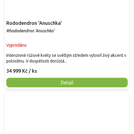
Rododendron 'Anuschka'
Rhododendron 'Anuschka'
Vyprodáno
Intenzivně růžové květy se světlým středem vytvoří živý akcent v
polostínu. V dospělosti dorůstá...
34 999 Kč
/ ks
Detail