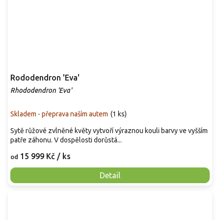
Rododendron 'Eva'
Rhododendron 'Eva'
Skladem - přeprava naším autem
(
1 ks
)
Sytě růžové zvlněné květy vytvoří výraznou kouli barvy ve vyšším
patře záhonu. V dospělosti dorůstá...
15 999 Kč
/ ks
od
Detail