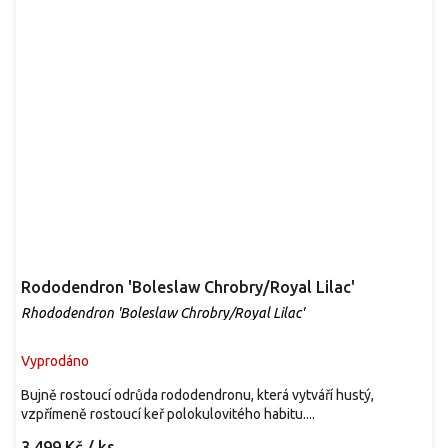
Rododendron 'Boleslaw Chrobry/Royal Lilac'
Rhododendron 'Boleslaw Chrobry/Royal Lilac'
Vyprodáno
Bujně rostoucí odrůda rododendronu, která vytváří hustý,
vzpřímeně rostoucí keř polokulovitého habitu....
3 499 Kč
/ ks