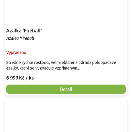
Azalka 'Fireball'
Azalea 'Fireball'
Vyprodáno
Středně rychle rostoucí, velmi oblíbená odrůda poloopadavé
azalky, která se vyznačuje vzpřímeným...
6 999 Kč
/ ks
Detail