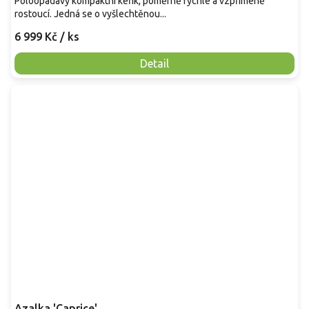
Poloopadavý kompaktní keřík, poměrně rychle a vzpřímeně
rostoucí. Jedná se o vyšlechtěnou...
6 999 Kč
/ ks
Detail
Azalka 'Caprice'