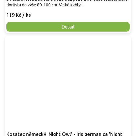
dorůstá do výše 80-100 cm. Velké květy...
119 Kč
/ ks
Detail
Kosatec německý 'Night Owl' - Iris germanica 'Night