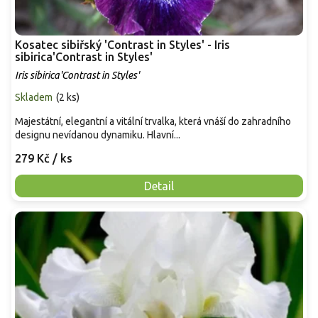
Kosatec sibiřský 'Contrast in Styles' - Iris
sibirica'Contrast in Styles'
Iris sibirica'Contrast in Styles'
Skladem
(
2 ks
)
Majestátní, elegantní a vitální trvalka, která vnáší do zahradního
designu nevídanou dynamiku. Hlavní...
279 Kč
/ ks
Detail