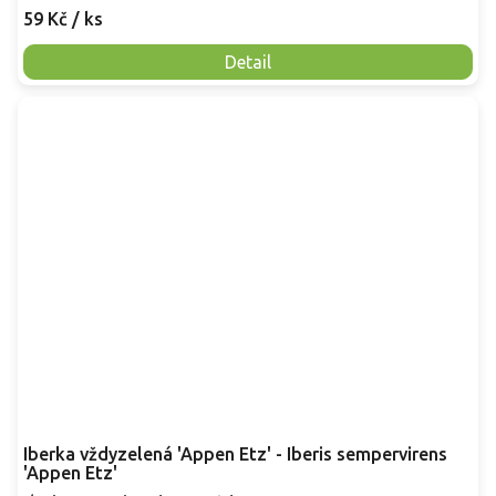
59 Kč
/ ks
Detail
Iberka vždyzelená 'Appen Etz' - Iberis sempervirens
'Appen Etz'