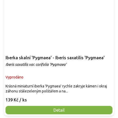
Iberka skalní 'Pygmaea' - Iberis saxatilis 'Pygmaea'
Iberis saxatilis var. corifolia 'Pygmaea'
Vyprodáno
Krásná miniaturní iberka 'Pygmaea' rychle zakryje kámen i okraj
záhonu stálezeleným polštářem a na...
139 Kč
/ ks
Detail