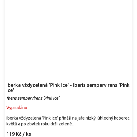
Iberka vždyzelená 'Pink Ice' - Iberis sempervirens 'Pink
Ice'
Iberis sempervirens 'Pink Ice'
Vyprodáno
Iberka vždyzelená 'Pink Ice' přináší na jaře nízký, úhledný koberec
květů a po zbytek roku drží zelené...
119 Kč
/ ks