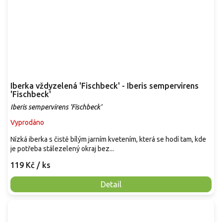
Iberka vždyzelená 'Fischbeck' - Iberis sempervirens
'Fischbeck'
Iberis sempervirens 'Fischbeck'
Vyprodáno
Nízká iberka s čistě bílým jarním kvetením, která se hodí tam, kde
je potřeba stálezelený okraj bez...
119 Kč
/ ks
Detail