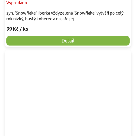
Vyprodáno
syn. 'Snowflake'. Iberka vždyzelená 'Snowflake' vytváří po celý
rok nízký, hustý koberec a na jaře jej...
99 Kč
/ ks
Detail