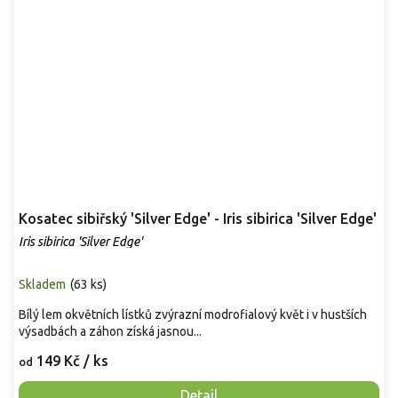
Kosatec sibiřský 'Silver Edge' - Iris sibirica 'Silver Edge'
Iris sibirica 'Silver Edge'
Skladem
(
63 ks
)
Bílý lem okvětních lístků zvýrazní modrofialový květ i v hustších
výsadbách a záhon získá jasnou...
149 Kč
/ ks
od
Detail