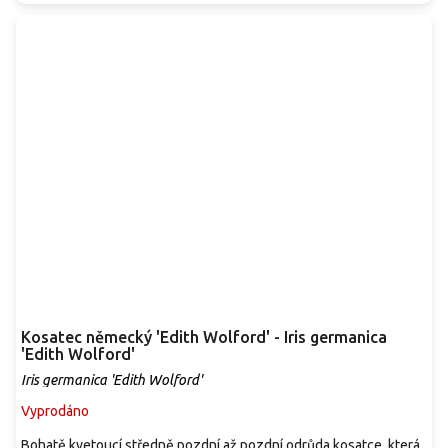
Kosatec německý 'Edith Wolford' - Iris germanica
'Edith Wolford'
Iris germanica 'Edith Wolford'
Vyprodáno
Bohatě kvetoucí středně pozdní až pozdní odrůda kosatce, která