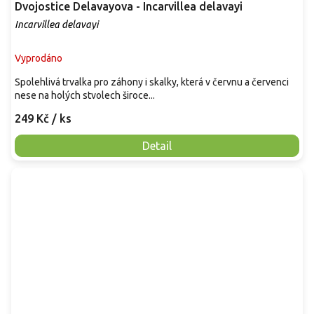
Dvojostice Delavayova - Incarvillea delavayi
Incarvillea delavayi
Vyprodáno
Spolehlivá trvalka pro záhony i skalky, která v červnu a červenci
nese na holých stvolech široce...
249 Kč
/ ks
Detail