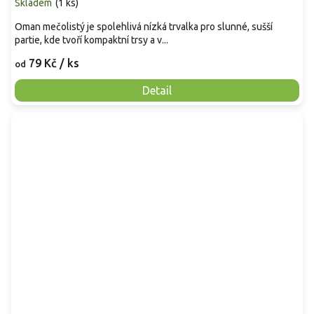
Skladem
(
1 ks
)
Oman mečolistý je spolehlivá nízká trvalka pro slunné, sušší
partie, kde tvoří kompaktní trsy a v...
79 Kč
/ ks
od
Detail