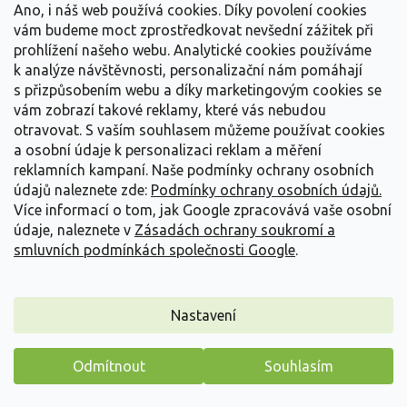
Ano, i náš web používá cookies. Díky povolení cookies
vám budeme moct zprostředkovat nevšední zážitek při
prohlížení našeho webu. Analytické cookies používáme
k analýze návštěvnosti, personalizační nám pomáhají
s přizpůsobením webu a díky marketingovým cookies se
vám zobrazí takové reklamy, které vás nebudou
otravovat.
S vaším souhlasem můžeme používat cookies
a osobní údaje k personalizaci reklam a měření
reklamních kampaní. Naše podmínky ochrany osobních
údajů naleznete zde:
Podmínky ochrany osobních údajů.
Více informací o tom, jak Google zpracovává vaše osobní
údaje, naleznete v
Zásadách ochrany soukromí a
smluvních podmínkách společnosti Google
.
Kosatec německý 'Salonique' - Iris germanica
'Salonique'
Nastavení
Iris germanica 'Salonique'
Vyprodáno
Odmítnout
Souhlasím
Vyšší odrůda méně známého kosatce, která dorůstá do výšky 80 -
Máme pro vás malý dárek
100 cm. Vzpřímené, pevné stonky...