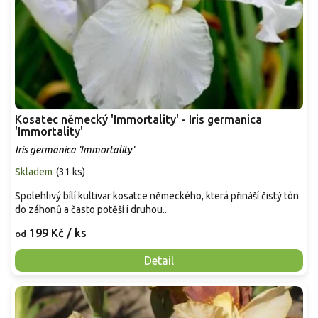
Kosatec německý 'Immortality' - Iris germanica
'Immortality'
Iris germanica 'Immortality'
Skladem
(
31 ks
)
Spolehlivý bílí kultivar kosatce německého, která přináší čistý tón
do záhonů a často potěší i druhou...
199 Kč
/ ks
od
Detail