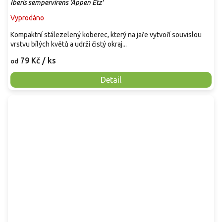
Iberis sempervirens 'Appen Etz'
Vyprodáno
Kompaktní stálezelený koberec, který na jaře vytvoří souvislou
vrstvu bílých květů a udrží čistý okraj...
79 Kč
/ ks
od
Detail