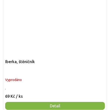
Iberka, štěničník
Vyprodáno
.
69 Kč
/ ks
Detail