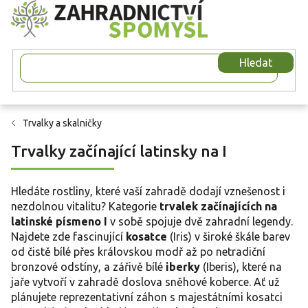
Přejít
na
obsah
Hledat
Trvalky a skalničky
Trvalky začínající latinsky na I
Hledáte rostliny, které vaší zahradě dodají vznešenost i
nezdolnou vitalitu? Kategorie
trvalek začínajících na
latinské písmeno I
v sobě spojuje dvě zahradní legendy.
Najdete zde fascinující
kosatce
(Iris) v široké škále barev
od čistě bílé přes královskou modř až po netradiční
bronzové odstíny, a zářivě bílé
iberky
(Iberis), které na
jaře vytvoří v zahradě doslova sněhové koberce. Ať už
plánujete reprezentativní záhon s majestátními kosatci