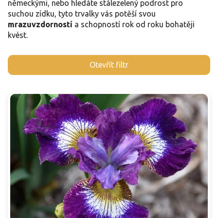
německými, nebo hledáte stálezelený podrost pro
suchou zídku, tyto trvalky vás potěší svou
mrazuvzdorností
a schopností rok od roku bohatěji
kvést.
V
Otevřít filtr
ý
p
i
s
p
r
o
d
u
k
t
ů