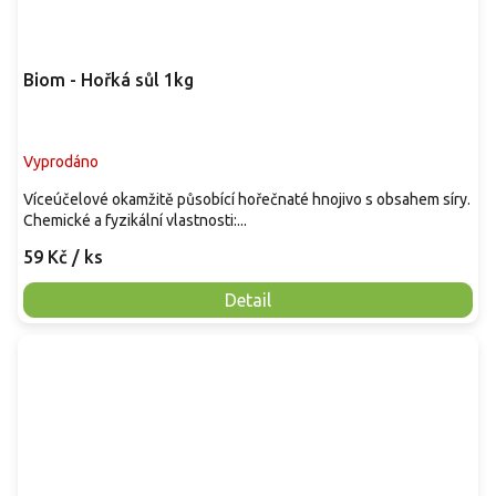
Biom - Hořká sůl 1kg
Vyprodáno
Víceúčelové okamžitě působící hořečnaté hnojivo s obsahem síry.
Chemické a fyzikální vlastnosti:...
59 Kč
/ ks
Detail