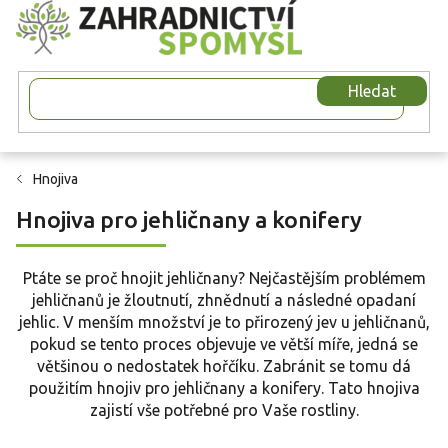
Přejít
na
obsah
Hledat
Hnojiva
Hnojiva pro jehličnany a konifery
Ptáte se proč hnojit jehličnany? Nejčastějším problémem
jehličnanů je žloutnutí, zhnědnutí a následné opadaní
jehlic. V menším množství je to přirozený jev u jehličnanů,
pokud se tento proces objevuje ve větší míře, jedná se
většinou o nedostatek hořčíku. Zabránit se tomu dá
použitím hnojiv pro jehličnany a konifery. Tato hnojiva
zajistí vše potřebné pro Vaše rostliny.