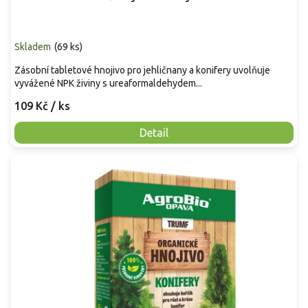
Skladem
(
69 ks
)
Zásobní tabletové hnojivo pro jehličnany a konifery uvolňuje
vyvážené NPK živiny s ureaformaldehydem...
109 Kč
/ ks
Detail