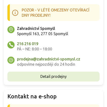
p
r
POZOR - V LÉTĚ OMEZENY OTEVÍRACÍ
v
k
DNY PRODEJNY!
y
v
Zahradnictví Spomyšl
ý
p
Spomyšl 163, 277 05 Spomyšl
i
s
216 216 019
u
PÁ – NE: 8:00 – 18:00
prodejna@zahradnictvi-spomysl.cz
odpovíme nejpozději do 24 hodin
Detail prodejny
Kontakt na e-shop