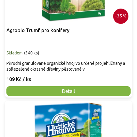
–35 %
Agrobio Trumf pro konifery
Skladem
(
340 ks
)
Přírodní granulované organické hnojivo určené pro jehličnany a
stálezelené okrasné dřeviny pěstované v...
109 Kč
/ ks
Detail