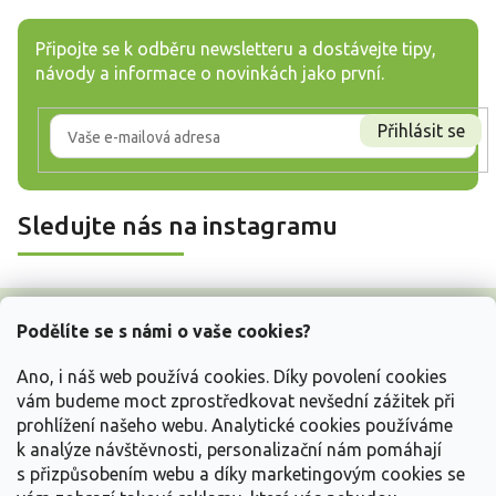
Připojte se k odběru newsletteru a dostávejte tipy,
návody a informace o novinkách jako první.
Přihlásit se
Sledujte nás na instagramu
Z
á
Podělíte se s námi o vaše cookies?
p
a
Ano, i náš web používá cookies. Díky povolení cookies
t
vám budeme moct zprostředkovat nevšední zážitek při
í
prohlížení našeho webu. Analytické cookies používáme
Vše o nákupu
k analýze návštěvnosti, personalizační nám pomáhají
s přizpůsobením webu a díky marketingovým cookies se