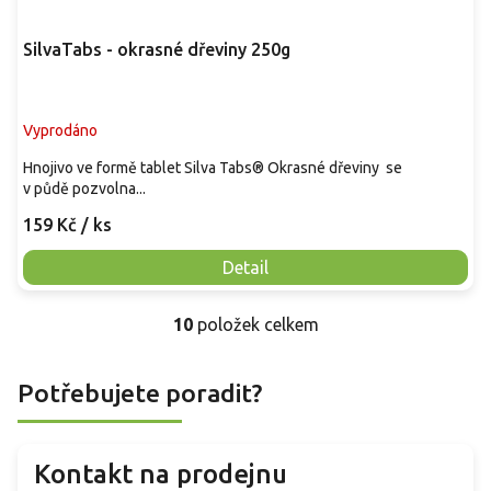
SilvaTabs - okrasné dřeviny 250g
Vyprodáno
Hnojivo ve formě tablet Silva Tabs® Okrasné dřeviny se
v půdě pozvolna...
159 Kč
/ ks
Detail
10
položek celkem
O
v
l
Potřebujete poradit?
á
d
a
c
Kontakt na prodejnu
í