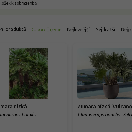
ložek k zobrazení:
6
ní produktů
Doporučujeme
Nejlevnější
Nejdražší
Nejp
mara nízká
Žumara nízká 'Vulcano
amaerops humilis
Chamaerops humilis 'Vulc