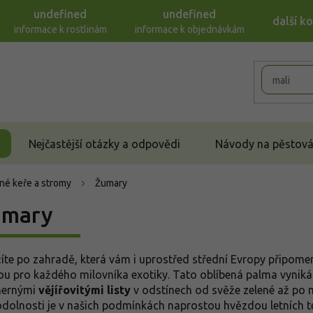
undefined
undefined
další k
informace k rostlinám
informace k objednávkám
Nejčastější otázky a odpovědi
Návody na pěstován
né keře a stromy
Žumary
umary
íte po zahradě, která vám i uprostřed střední Evropy připom
ou pro každého milovníka exotiky. Tato oblíbená palma vyni
hernými
vějířovitými listy
v odstínech od svěže zelené až po 
odolnosti je v našich podmínkách naprostou hvězdou letních t