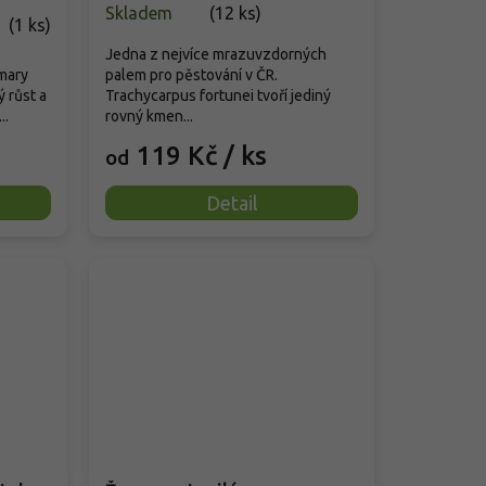
Skladem
(
12 ks
)
(
1 ks
)
Jedna z nejvíce mrazuvzdorných
umary
palem pro pěstování v ČR.
 růst a
Trachycarpus fortunei tvoří jediný
..
rovný kmen...
119 Kč
/ ks
od
Detail