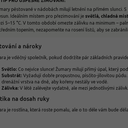
 TIP PRO ÚSPĚŠNÉ ZIMOVÁNÍ:
mary pěstované v nádobách milují letnění na přímém slunci. S
esun. Ideálním místem pro přezimování je
světlá, chladná mís
zi 5–15 °C. V tomto období omezte zálivku na minimum – palma
tředním topením, nezapomeňte na rosení listů, aby se zabránilo
tování a nároky
ra je vděčný společník, pokud dodržíte pár základních pravide
Světlo:
Co nejvíce slunce! Žumary milují přímý úpal, který pod
Substrát:
Vyžadují dobře propustnou, písčito-jílovitou půdu.
drenážní vrstva na dně, aby kořeny nestály ve vodě.
Zálivka:
V létě zalévejte vydatně, ale mezi jednotlivými záli
tika na dosah ruky
ra je rostlina, která roste pomalu, ale o to déle vám bude děl