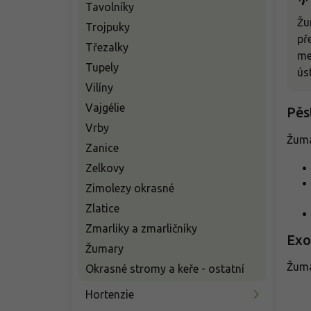
🌴
Tavolníky
Žu
Trojpuky
př
Třezalky
me
Tupely
ús
Vilíny
Vajgélie
Pěs
Vrby
Žuma
Zanice
Zelkovy
Zimolezy okrasné
Zlatice
Zmarliky a zmarličníky
Exo
Žumary
Žuma
Okrasné stromy a keře - ostatní
Hortenzie