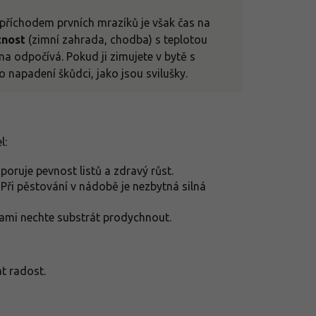
 příchodem prvních mrazíků je však čas na
tnost
(zimní zahrada, chodba) s teplotou
 odpočívá. Pokud ji zimujete v bytě s
 napadení škůdci, jako jsou svilušky.
l:
poruje pevnost listů a zdravý růst.
 Při pěstování v nádobě je nezbytná silná
vkami nechte substrát prodychnout.
at radost.