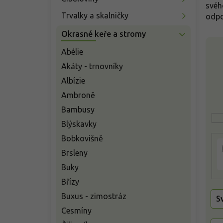
n
svéh
í
Trvalky a skalničky
odpo
p
Okrasné keře a stromy
a
V
n
ý
Abélie
e
p
Akáty - trnovníky
l
i
Albízie
s
Ambroně
p
r
Bambusy
o
Blýskavky
d
Bobkovišně
u
k
Brsleny
t
Buky
ů
Břízy
Buxus - zimostráz
S
Cesmíny