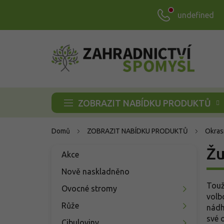
Přejít
undefined
na
obsah
ZOBRAZIT NABÍDKU PRODUKTŮ
Domů
ZOBRAZIT NABÍDKU PRODUKTŮ
Okras
P
Ž
Přeskočit
Akce
o
kategorie
s
Nově naskladněno
t
Touž
Ovocné stromy
r
volb
a
Růže
nád
n
své 
Cibuloviny