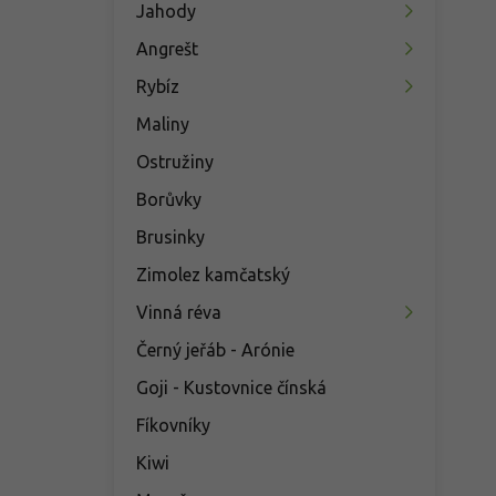
Jahody
Angrešt
Rybíz
Maliny
Ostružiny
Borůvky
Brusinky
Zimolez kamčatský
Vinná réva
Černý jeřáb - Arónie
Goji - Kustovnice čínská
Fíkovníky
Kiwi