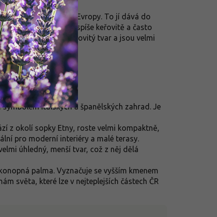
odem z kontinentální Evropy. To jí dává do
opických palem roste spíše keřovitě a často
y mají půlkruhový až kulovitý tvar a jsou velmi
ch.
ompaktností i barvou:
e symbolem italských a španělských zahrad. Je
zí z okolí sopky Etny, roste velmi kompaktně,
eální pro moderní interiéry a malé terasy.
velmi úhledný, menší tvar, což z něj dělá
konopná palma. Vyznačuje se vyšším kmenem
m světa, které lze v nejteplejších částech ČR