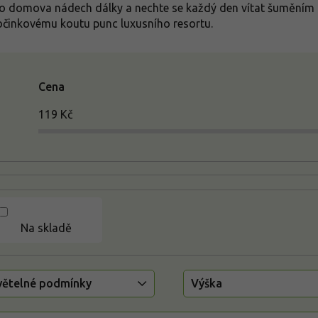
o domova nádech dálky a nechte se každý den vítat šuměním p
činkovému koutu punc luxusního resortu.
Cena
119
Kč
Na skladě
větelné podmínky
Výška