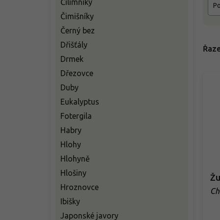
Čilimníky
Po
Čimišníky
Černý bez
Dřišťály
Řaze
Drmek
Dřezovce
Duby
Eukalyptus
Fotergila
Habry
Hlohy
Hlohyně
Hlošiny
Žu
Hroznovce
Ch
Ibišky
Japonské javory