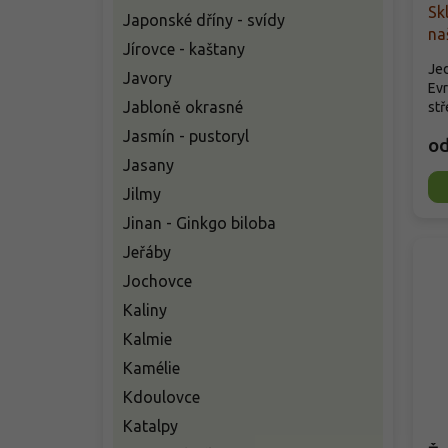
Sk
Japonské dříny - svídy
na
Jírovce - kaštany
Jed
Javory
Evr
Jabloně okrasné
stř
Jasmín - pustoryl
o
Jasany
Jilmy
Jinan - Ginkgo biloba
Jeřáby
Jochovce
Kaliny
Kalmie
Kamélie
Kdoulovce
Katalpy