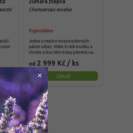
ta'
Žumara ztepilá
pacta'
Chamaerops excelsa
Vyprodáno
sličí
Jedna z nejvíce mrazuvzdorných
rostor
palem vůbec. Máte-li rádi exotiku a
chcete si kus této krásy přenést na...
2 999 Kč
/ ks
od
Detail