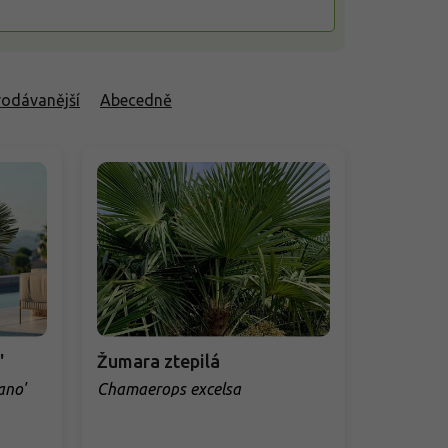
rodávanější
Abecedně
'
Žumara ztepilá
ano'
Chamaerops excelsa