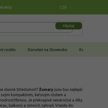
ontakty
CZK
Hledat
í rostlin
Doručení na Slovensko
Kontakt
ene slunné Středomoří?
Žumary
jsou tou nejlepší
ká svým kompaktním, keřovým růstem a
modrostříbrnou. Je překvapivě nenáročná a díky
eras, balkonů a zimních zahrad. Vneste do