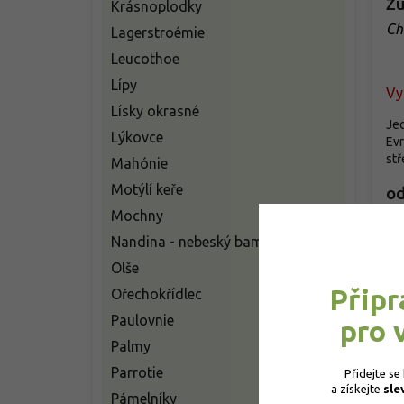
Žu
Krásnoplodky
Ch
Lagerstroémie
Leucothoe
Lípy
Vy
Lísky okrasné
Jed
Lýkovce
Evr
stř
Mahónie
Motýlí keře
o
Mochny
Nandina - nebeský bambus
Olše
Připr
Ořechokřídlec
Paulovnie
pro 
Palmy
Parrotie
Přidejte se
a získejte 
sle
Žum
Pámelníky