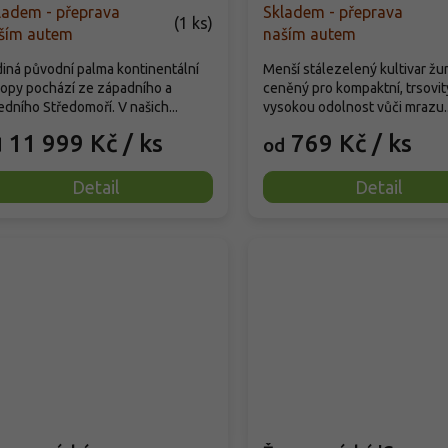
ladem - přeprava
Skladem - přeprava
(
1 ks
)
ším autem
naším autem
iná původní palma kontinentální
Menší stálezelený kultivar ž
opy pochází ze západního a
ceněný pro kompaktní, trsovitý
edního Středomoří. V našich...
vysokou odolnost vůči mrazu..
11 999 Kč
/ ks
769 Kč
/ ks
d
od
Detail
Detail