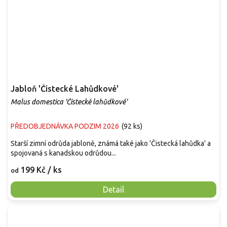
Jabloň 'Čistecké Lahůdkové'
Malus domestica 'Čistecké lahůdkové'
PŘEDOBJEDNÁVKA PODZIM 2026
(
92 ks
)
Starší zimní odrůda jabloně, známá také jako 'Čistecká lahůdka' a
spojovaná s kanadskou odrůdou...
199 Kč
/ ks
od
Detail