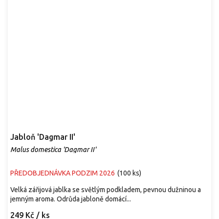
Jabloň 'Dagmar II'
Malus domestica 'Dagmar II'
PŘEDOBJEDNÁVKA PODZIM 2026
(
100 ks
)
Velká zářijová jablka se světlým podkladem, pevnou dužninou a
jemným aroma. Odrůda jabloně domácí...
249 Kč
/ ks