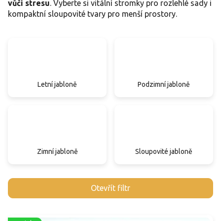
vůči stresu
. Vyberte si vitální stromky pro rozlehlé sady i
kompaktní sloupovité tvary pro menší prostory.
Letní jabloně
Podzimní jabloně
Zimní jabloně
Sloupovité jabloně
V
Otevřít filtr
ý
p
i