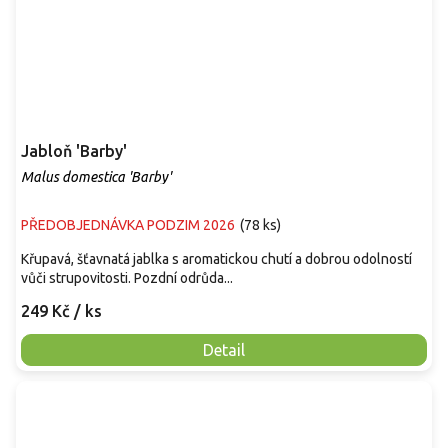
Jabloň 'Barby'
Malus domestica 'Barby'
PŘEDOBJEDNÁVKA PODZIM 2026
(
78 ks
)
Křupavá, šťavnatá jablka s aromatickou chutí a dobrou odolností
vůči strupovitosti. Pozdní odrůda...
249 Kč
/ ks
Detail