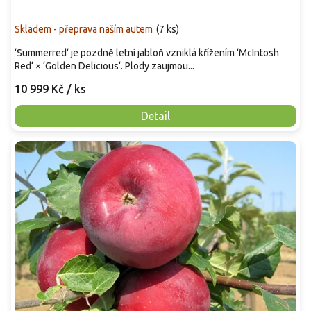
Skladem - přeprava naším autem
(
7 ks
)
‘Summerred‘ je pozdně letní jabloň vzniklá křížením ‘McIntosh
Red‘ × ‘Golden Delicious‘. Plody zaujmou...
10 999 Kč
/ ks
Detail