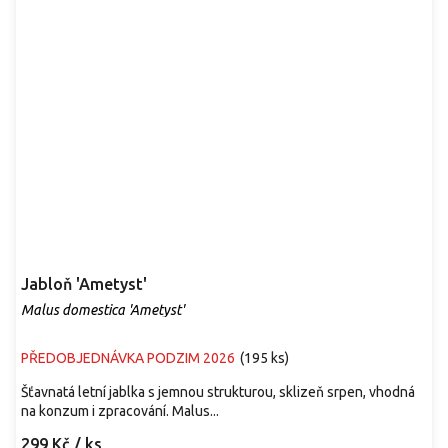
Jabloň 'Ametyst'
Malus domestica 'Ametyst'
PŘEDOBJEDNÁVKA PODZIM 2026
(
195 ks
)
Šťavnatá letní jablka s jemnou strukturou, sklizeň srpen, vhodná
na konzum i zpracování. Malus...
299 Kč
/ ks