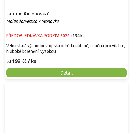
Jabloň 'Antonovka'
Malus domestica 'Antonovka'
PŘEDOBJEDNÁVKA PODZIM 2026
(
194 ks
)
Velmi stará východoevropská odrůda jabloně, ceněná pro vitalitu,
hluboké kořenění, vysokou...
199 Kč
/ ks
od
Detail