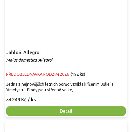
Jabloň 'Allegro'
Malus domestica 'Allegro'
PŘEDOBJEDNÁVKA PODZIM 2026
(
192 ks
)
Jedna z nejnovějších letních odrůd vznikla křížením ‘Julie‘ a
‘Ametystu‘. Plody jsou středně velké,...
249 Kč
/ ks
od
Detail