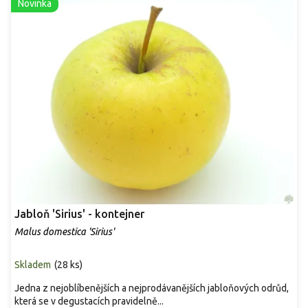
Novinka
s
p
r
o
d
u
k
t
ů
Jabloň 'Sirius' - kontejner
Malus domestica 'Sirius'
Skladem
(
28 ks
)
Jedna z nejoblíbenějších a nejprodávanějších jabloňových odrůd,
která se v degustacích pravidelně...