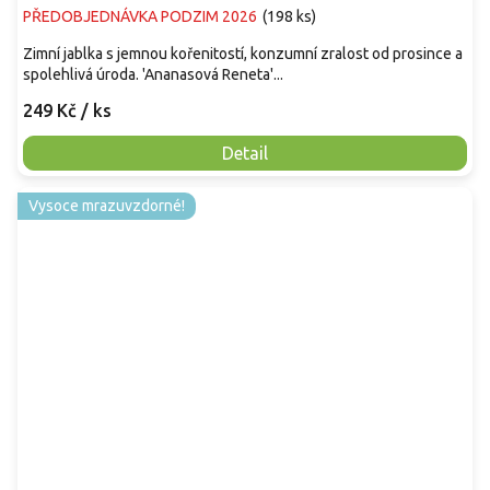
PŘEDOBJEDNÁVKA PODZIM 2026
(
198 ks
)
Zimní jablka s jemnou kořenitostí, konzumní zralost od prosince a
spolehlivá úroda. 'Ananasová Reneta'...
249 Kč
/ ks
Detail
Vysoce mrazuvzdorné!