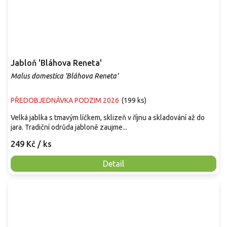
Jabloň 'Bláhova Reneta'
Malus domestica 'Bláhova Reneta'
PŘEDOBJEDNÁVKA PODZIM 2026
(
199 ks
)
Velká jablka s tmavým líčkem, sklizeň v říjnu a skladování až do
jara. Tradiční odrůda jabloně zaujme...
249 Kč
/ ks
Detail