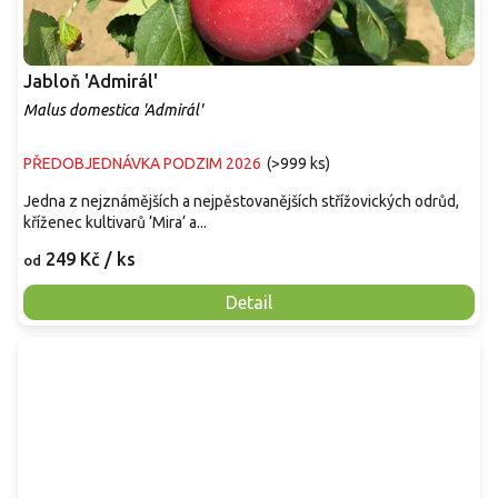
Jabloň 'Admirál'
Malus domestica 'Admirál'
PŘEDOBJEDNÁVKA PODZIM 2026
(
>999 ks
)
Jedna z nejznámějších a nejpěstovanějších střížovických odrůd,
kříženec kultivarů ‘Mira‘ a...
249 Kč
/ ks
od
Detail