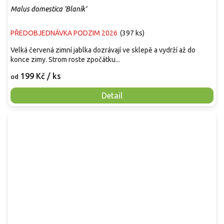
Malus domestica 'Blaník'
PŘEDOBJEDNÁVKA PODZIM 2026
(
397 ks
)
Velká červená zimní jablka dozrávají ve sklepě a vydrží až do
konce zimy. Strom roste zpočátku...
199 Kč
/ ks
od
Detail