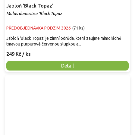
Jabloň 'Black Topaz'
Malus domestica 'Black Topaz'
PŘEDOBJEDNÁVKA PODZIM 2026
(
71 ks
)
Jabloň 'Black Topaz' je zimní odrůda, která zaujme mimořádně
tmavou purpurově červenou slupkou a...
249 Kč
/ ks
Detail