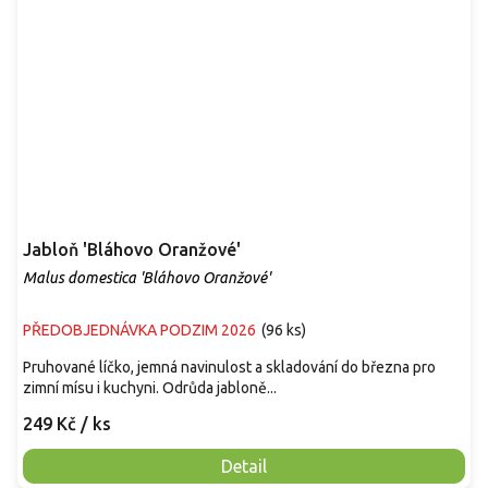
Jabloň 'Bláhovo Oranžové'
Malus domestica 'Bláhovo Oranžové'
PŘEDOBJEDNÁVKA PODZIM 2026
(
96 ks
)
Pruhované líčko, jemná navinulost a skladování do března pro
zimní mísu i kuchyni. Odrůda jabloně...
249 Kč
/ ks
Detail