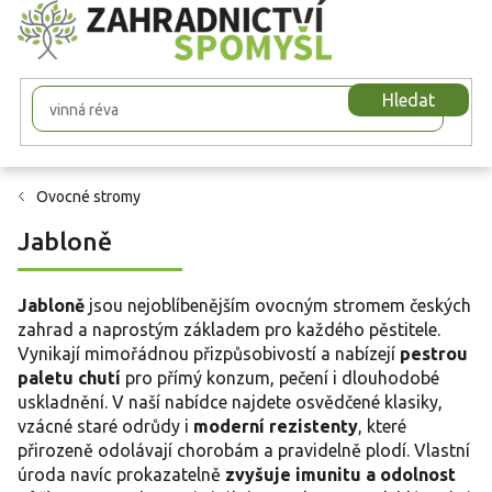
Přejít
na
obsah
Hledat
Ovocné stromy
Jabloně
Jabloně
jsou nejoblíbenějším ovocným stromem českých
zahrad a naprostým základem pro každého pěstitele.
Vynikají mimořádnou přizpůsobivostí a nabízejí
pestrou
paletu chutí
pro přímý konzum, pečení i dlouhodobé
uskladnění. V naší nabídce najdete osvědčené klasiky,
vzácné staré odrůdy i
moderní rezistenty
, které
přirozeně odolávají chorobám a pravidelně plodí. Vlastní
úroda navíc prokazatelně
zvyšuje imunitu a odolnost