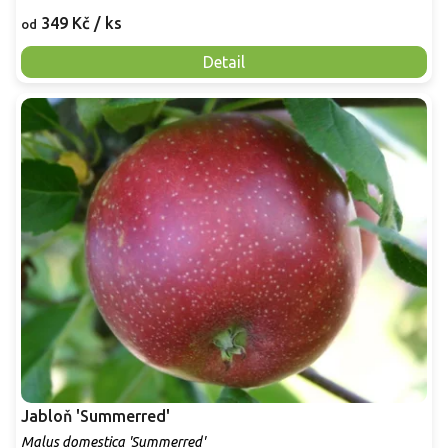
349 Kč
/ ks
od
Detail
Jabloň 'Summerred'
Malus domestica 'Summerred'