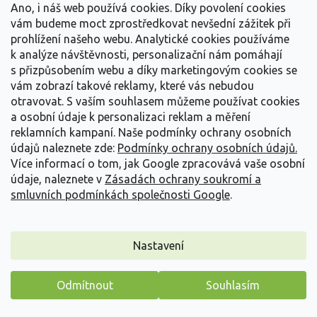
Ano, i náš web používá cookies. Díky povolení cookies
vám budeme moct zprostředkovat nevšední zážitek při
Jabloň 'Discovery'
prohlížení našeho webu. Analytické cookies používáme
Malus domestica 'Discovery'
k analýze návštěvnosti, personalizační nám pomáhají
s přizpůsobením webu a díky marketingovým cookies se
PŘEDOBJEDNÁVKA PODZIM 2026
(
294 ks
)
vám zobrazí takové reklamy, které vás nebudou
otravovat.
S vaším souhlasem můžeme používat cookies
Patří mezi nejoblíbenější rané letní jabloně, protože poskytuje
a osobní údaje k personalizaci reklam a měření
úrodu již v průběhu srpna. Strom plodí...
reklamních kampaní. Naše podmínky ochrany osobních
249 Kč
/ ks
údajů naleznete zde:
Podmínky ochrany osobních údajů.
Více informací o tom, jak Google zpracovává vaše osobní
Detail
údaje, naleznete v
Zásadách ochrany soukromí a
smluvních podmínkách společnosti Google
.
Nastavení
Odmítnout
Souhlasím
Máme pro vás malý dárek