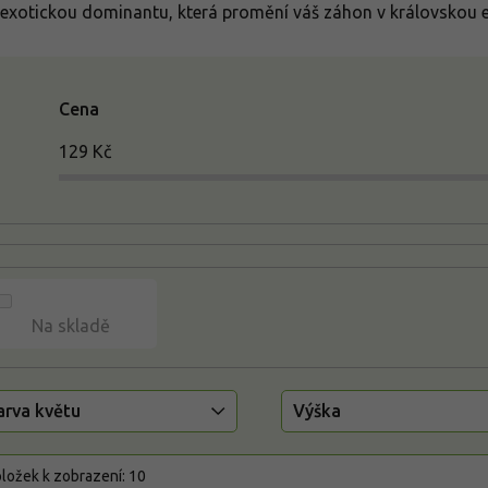
 exotickou dominantu, která promění váš záhon v královskou e
Cena
129
Kč
Na skladě
arva květu
Výška
ložek k zobrazení:
10