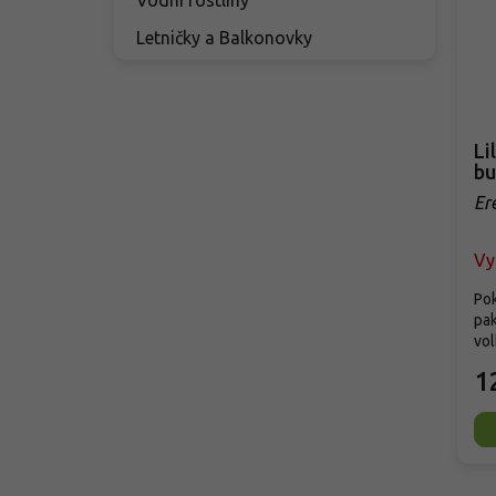
Letničky a Balkonovky
Li
bu
Er
bu
Vy
Pok
pak
vol
1