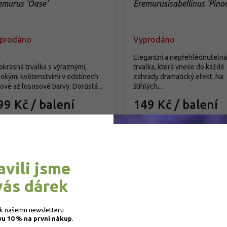
emurus 'Oase'
Eremurusisabellinus 'Pinoc
prodáno
Vyprodáno
Elegantní a nepřehlédnutelná
okrasná trvalka s výraznými,
trvalka, která vnese do každé
okými květenstvími v odstínech
zahrady dramatický efekt. Na
ové až lososové barvy. Dorůstá...
štíhlých,...
99 Kč
/ balení
149 Kč
/ balení
Detail
Detail
avili jsme
vás dárek
 k našemu newsletteru 
vu 10 % na první nákup
.