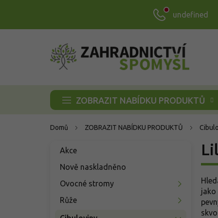
Přejít
undefined
na
obsah
ZOBRAZIT NABÍDKU PRODUKTŮ
Domů
ZOBRAZIT NABÍDKU PRODUKTŮ
Cibul
P
Li
Přeskočit
Akce
o
kategorie
s
Nově naskladněno
t
Hled
Ovocné stromy
r
jako 
a
Růže
pevn
n
skvo
Cibuloviny