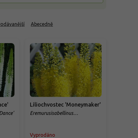
rodávanější
Abecedně
nce'
Liliochvostec 'Moneymaker'
 Dance'
Eremurusisabellinus
'Moneymaker'
Vyprodáno