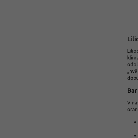
Lil
Lili
klim
odol
„hvě
dobu
Bar
V na
oran