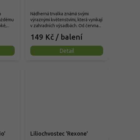
m
Nádherná trvalka známá svými
každému
výraznými květenstvími, která vynikají
é,...
v zahradních výsadbách. Od června...
149 Kč
/ balení
Detail
io'
Liliochvostec 'Rexone'