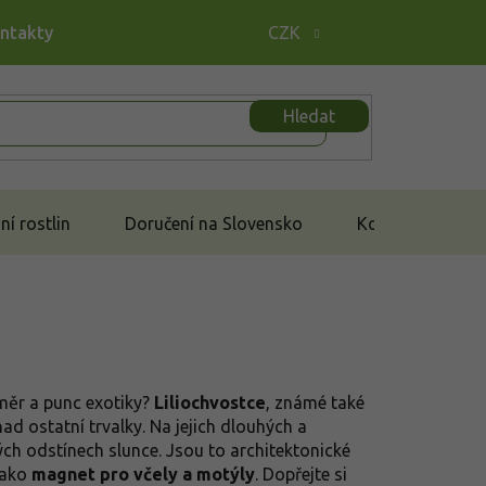
ontakty
CZK
Hledat
í rostlin
Doručení na Slovensko
Kontakt
změr a punc exotiky?
Liliochvostce
, známé také
 nad ostatní trvalky. Na jejich dlouhých a
ých odstínech slunce. Jsou to architektonické
jako
magnet pro včely a motýly
. Dopřejte si