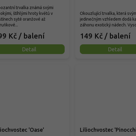
ozantní trvalka známá svými
okými, štíhlými hroty květů v
Okouzlující trvalka, která svý
tínech syté oranžové až
jedinečným vzhledem dodá 
uňkové...
záhonu exotický nádech. Vysok
99 Kč
/ balení
149 Kč
/ balení
Detail
Detail
liochvostec 'Oase'
Liliochvostec 'Pinocch