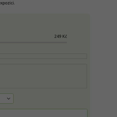
xpozici.
249
Kč