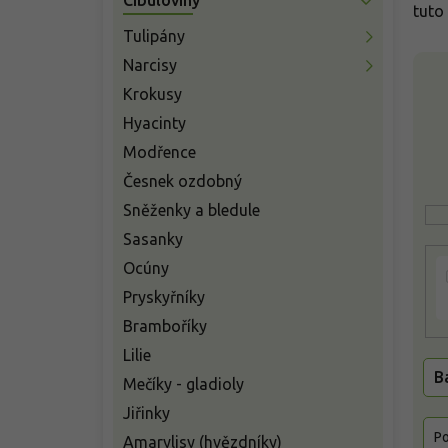
n
tuto
í
Tulipány
p
V
Narcisy
a
ý
n
Krokusy
p
e
Hyacinty
i
l
s
Modřence
p
Česnek ozdobný
r
Sněženky a bledule
o
d
Sasanky
u
Ocúny
k
Pryskyřníky
t
ů
Bramboříky
Lilie
B
Mečíky - gladioly
Jiřinky
Po
Amarylisy (hvězdníky)