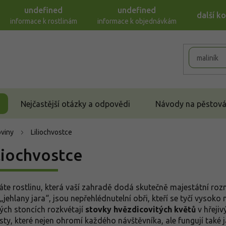
undefined
undefined
další k
informace k rostlinám
informace k objednávkám
Nejčastější otázky a odpovědi
Návody na pěstován
oviny
Liliochvostce
liochvostce
áte rostlinu, která vaší zahradě dodá skutečně majestátní ro
„jehlany jara“, jsou nepřehlédnutelní obři, kteří se tyčí vysoko
ých stoncích rozkvétají
stovky hvězdicovitých květů
v hřejiv
sty, které nejen ohromí každého návštěvníka, ale fungují také 