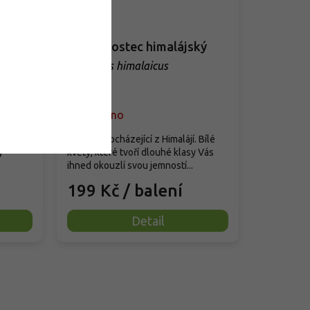
iant'
Liliochvostec himalájský
Eremurus himalaicus
Vyprodáno
exotická
Rostlina pocházející z Himalájí. Bílé
y
květy, které tvoří dlouhé klasy Vás
ihned okouzlí svou jemností...
199 Kč
/ balení
Detail