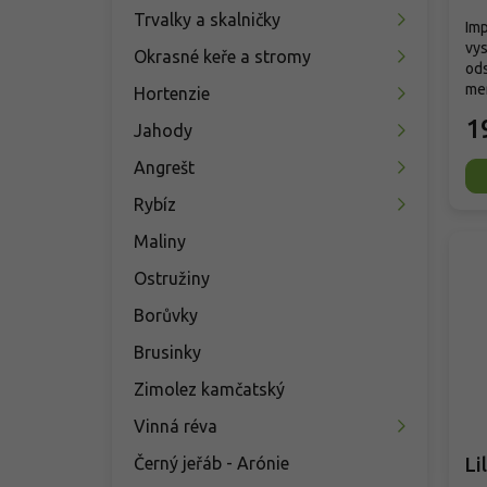
Trvalky a skalničky
Imp
vys
Okrasné keře a stromy
ods
mer
Hortenzie
1
Jahody
Angrešt
Rybíz
Maliny
Ostružiny
Borůvky
Brusinky
Zimolez kamčatský
Vinná réva
Černý jeřáb - Arónie
Li