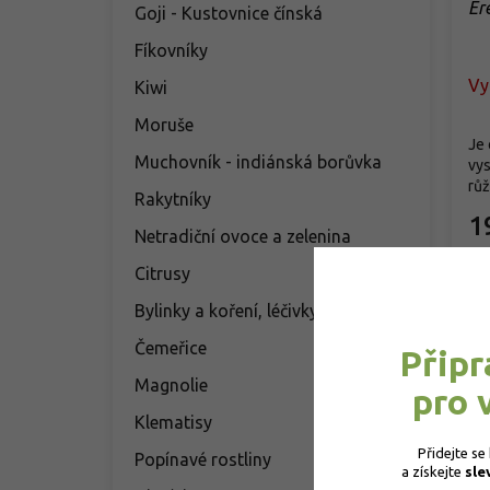
Er
Goji - Kustovnice čínská
Fíkovníky
Vy
Kiwi
Moruše
Je 
Muchovník - indiánská borůvka
vys
růž
Rakytníky
1
Netradiční ovoce a zelenina
Citrusy
Bylinky a koření, léčivky
Čemeřice
Připr
Magnolie
pro 
Klematisy
Přidejte se
Popínavé rostliny
a získejte 
sle