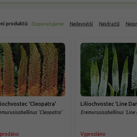
ní produktů
Doporučujeme
Nejlevnější
Nejdražší
Nejp
liochvostec 'Cleopatra'
Liliochvostec 'Line Da
emurusisabellinus 'Cleopatra'
Eremurusisabellinus 'Line
prodáno
Vyprodáno