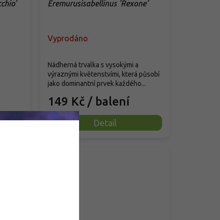
chio'
Eremurusisabellinus 'Rexone'
Vyprodáno
Nádherná trvalka s vysokými a
výraznými květenstvími, která působí
jako dominantní prvek každého...
149 Kč
/ balení
Detail