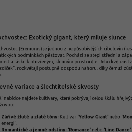
O
v
l
á
d
iochvostec: Exotický gigant, který miluje slunce
a
c
ochvostec (Eremurus) je jednou z nejpůsobivějších cibulovin (res
í
atických podmínkách pěstovat. Pochází ze stepí střední a záp
p
nost a lásku k otevřeným, slunným prostorům. Jeho květenstv
r
zdiček“, rozkvétají postupně odspodu nahoru, díky čemuž zůst
v
k
.
y
v
evné variace a šlechtitelské skvosty
ý
p
ší nabídce najdete kultivary, které pokrývají celou škálu hřeji
i
žovou:
s
u
Zářivé žluté a zlaté tóny:
Kultivar
'Yellow Giant'
nebo
'Mon
energií.
Romantické a jemné odstíny:
'Romance'
nebo
'Line Dance'