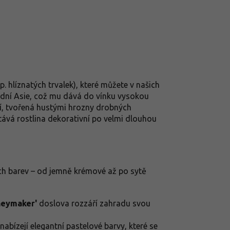
p. hlíznatých trvalek), které můžete v našich
adní Asie, což mu dává do vínku vysokou
í, tvořená hustými hrozny drobných
ává rostlina dekorativní po velmi dlouhou
vých barev – od jemně krémové až po sytě
eymaker'
doslova rozzáří zahradu svou
nabízejí elegantní pastelové barvy, které se