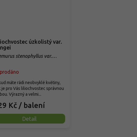
liochvostec úzkolistý var.
ngei
emurus stenophyllus var.
ngei
prodáno
ud máte rádi neobvyklé květiny,
 je pro Vás liliochvostec správnou
bou. Výrazný a velmi...
29 Kč
/ balení
Detail