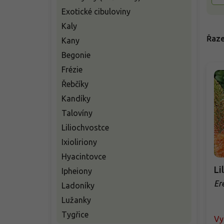
Exotické cibuloviny
Kaly
Řaze
Kany
Begonie
Frézie
Řebčíky
Kandíky
Talovíny
Liliochvostce
Ixioliriony
Hyacintovce
Li
Ipheiony
Er
Ladoníky
Lužanky
Tygřice
Vy