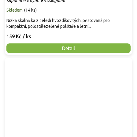
Saponaria x hybr. 'Bressingham'
Skladem
(
14 ks
)
Nízká skalnička z čeledi hvozdíkovitých, pěstovaná pro
kompaktní, polostálezelené polštáře a letní...
159 Kč
/ ks
Detail