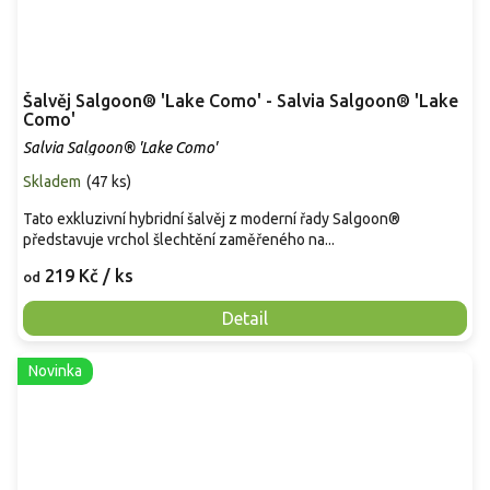
Šalvěj Salgoon® 'Lake Como' - Salvia Salgoon® 'Lake
Como'
Salvia Salgoon® 'Lake Como'
Skladem
(
47 ks
)
Tato exkluzivní hybridní šalvěj z moderní řady Salgoon®
představuje vrchol šlechtění zaměřeného na...
219 Kč
/ ks
od
Detail
Novinka