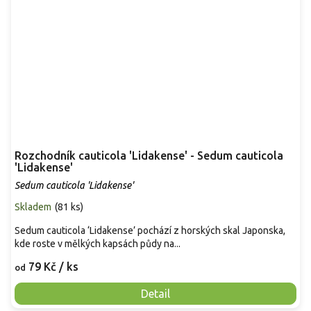
Rozchodník cauticola 'Lidakense' - Sedum cauticola
'Lidakense'
Sedum cauticola 'Lidakense'
Skladem
(
81 ks
)
Sedum cauticola ‘Lidakense’ pochází z horských skal Japonska,
kde roste v mělkých kapsách půdy na...
79 Kč
/ ks
od
Detail