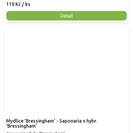
119 Kč
/ ks
Detail
Mydlice 'Bressingham' - Saponaria x hybr.
'Bressingham'