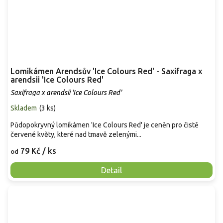
Lomikámen Arendsův 'Ice Colours Red' - Saxifraga x
arendsii 'Ice Colours Red'
Saxifraga x arendsii 'Ice Colours Red'
Skladem
(
3 ks
)
Půdopokryvný lomikámen 'Ice Colours Red' je ceněn pro čistě
červené květy, které nad tmavě zelenými...
79 Kč
/ ks
od
Detail