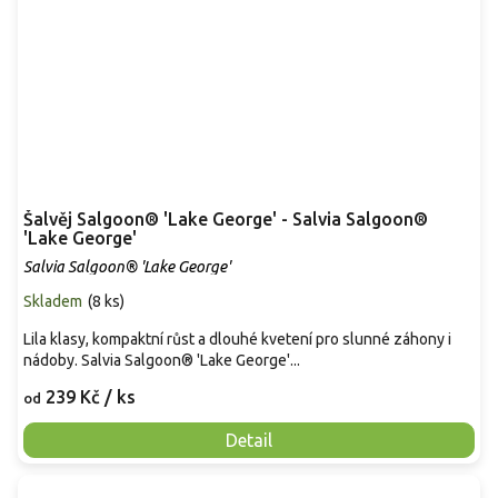
Šalvěj Salgoon® 'Lake George' - Salvia Salgoon®
'Lake George'
Salvia Salgoon® 'Lake George'
Skladem
(
8 ks
)
Lila klasy, kompaktní růst a dlouhé kvetení pro slunné záhony i
nádoby. Salvia Salgoon® 'Lake George'...
239 Kč
/ ks
od
Detail