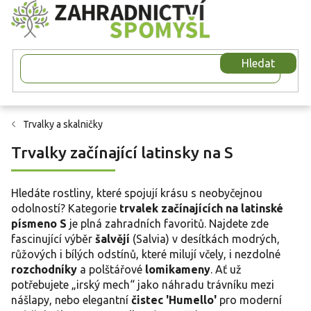
Přejít
na
obsah
Hledat
Trvalky a skalničky
Trvalky začínající latinsky na S
Hledáte rostliny, které spojují krásu s neobyčejnou
odolností? Kategorie
trvalek začínajících na latinské
písmeno S
je plná zahradních favoritů. Najdete zde
fascinující výběr
šalvějí
(Salvia) v desítkách modrých,
růžových i bílých odstínů, které milují včely, i nezdolné
rozchodníky
a polštářové
lomikameny
. Ať už
potřebujete „irský mech“ jako náhradu trávníku mezi
nášlapy, nebo elegantní
čistec 'Humello'
pro moderní