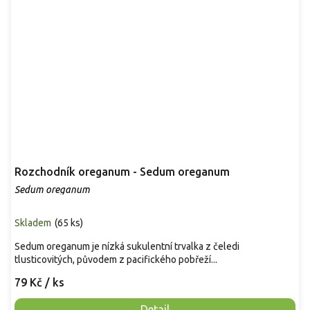
Rozchodník oreganum - Sedum oreganum
Sedum oreganum
Skladem
(
65 ks
)
Sedum oreganum je nízká sukulentní trvalka z čeledi
tlusticovitých, původem z pacifického pobřeží...
79 Kč
/ ks
Detail