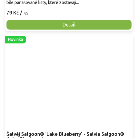
bíle panašované listy, které zůstávají...
79 Kč
/ ks
Detail
Novinka
Šalvěj Salgoon® 'Lake Blueberry' - Salvia Salgoon®