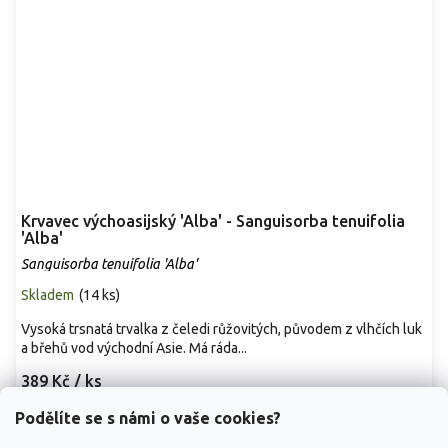
Krvavec výchoasijský 'Alba' - Sanguisorba tenuifolia
'Alba'
Sanguisorba tenuifolia 'Alba'
Skladem
(
14 ks
)
Vysoká trsnatá trvalka z čeledi růžovitých, původem z vlhčích luk
a břehů vod východní Asie. Má ráda...
389 Kč
/ ks
Podělíte se s námi o vaše cookies?
Detail