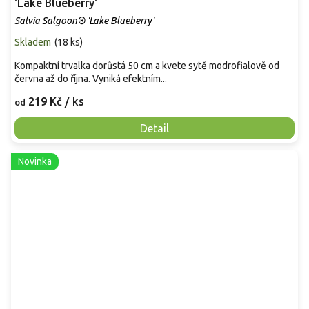
'Lake Blueberry'
Salvia Salgoon® 'Lake Blueberry'
Skladem
(
18 ks
)
Kompaktní trvalka dorůstá 50 cm a kvete sytě modrofialově od
června až do října. Vyniká efektním...
219 Kč
/ ks
od
Detail
Novinka