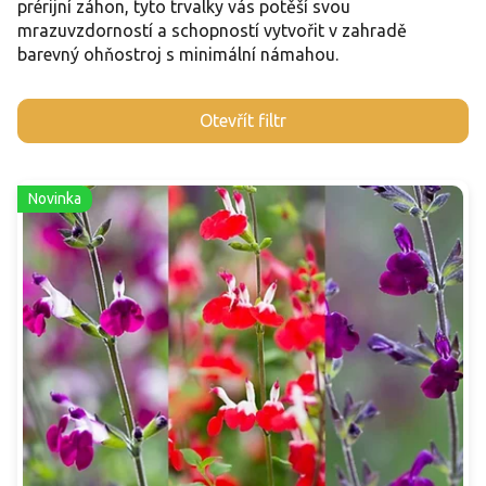
prérijní záhon, tyto trvalky vás potěší svou
mrazuvzdorností a schopností vytvořit v zahradě
barevný ohňostroj s minimální námahou.
V
Otevřít filtr
ý
p
i
Novinka
s
p
r
o
d
u
k
t
ů