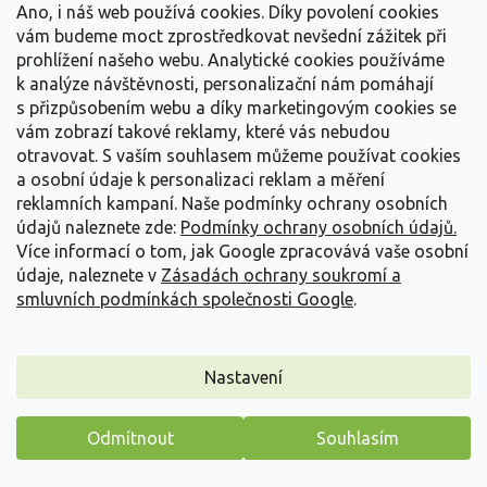
Ano, i náš web používá cookies. Díky povolení cookies
vám budeme moct zprostředkovat nevšední zážitek při
prohlížení našeho webu. Analytické cookies používáme
k analýze návštěvnosti, personalizační nám pomáhají
s přizpůsobením webu a díky marketingovým cookies se
vám zobrazí takové reklamy, které vás nebudou
otravovat.
S vaším souhlasem můžeme používat cookies
a osobní údaje k personalizaci reklam a měření
reklamních kampaní. Naše podmínky ochrany osobních
údajů naleznete zde:
Podmínky ochrany osobních údajů.
Více informací o tom, jak Google zpracovává vaše osobní
údaje, naleznete v
Zásadách ochrany soukromí a
smluvních podmínkách společnosti Google
.
Lomikámen Arendsův 'Ice Colours Lime' - Saxifraga x
arendsii 'Ice Colours Lime'
Nastavení
Saxifraga x arendsii 'Ice Colours Lime'
Skladem
(
61 ks
)
Odmítnout
Souhlasím
Máme pro vás malý dárek
Kultivar 'Ice Colours Lime' vytváří husté, převážně stálezelené