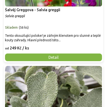
Šalvěj Greggova - Salvia greggii
Salvia greggii
Skladem
(
56 ks
)
Tento okouzlující polokeř je zářivým klenotem pro slunné a teplé
kouty zahrady. Hlavní předností této...
249 Kč
/ ks
od
Detail