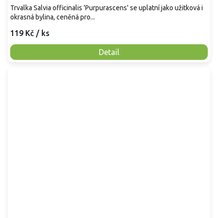
Trvalka Salvia officinalis 'Purpurascens' se uplatní jako užitková i
okrasná bylina, ceněná pro...
119 Kč
/ ks
Detail