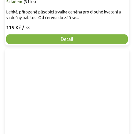
Skladem
(
31 ks
)
Lehká, přirozeně působící trvalka ceněná pro dlouhé kvetení a
vzdušný habitus. Od června do září se...
119 Kč
/ ks
Detail