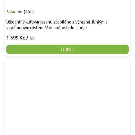
Skladem
(
4 ks
)
Ušlechtilý kultivar jasanu ztepilého s výrazně štíhlým a
vzpřímeným růstem. V dospělosti dosahuje...
1 599 Kč
/ ks
Detail