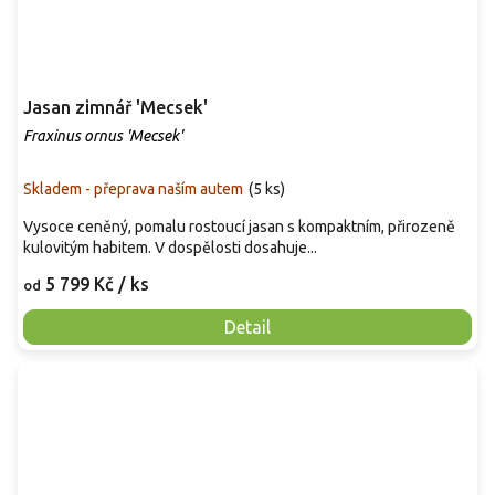
Jasan zimnář 'Mecsek'
Fraxinus ornus 'Mecsek'
Skladem - přeprava naším autem
(
5 ks
)
Vysoce ceněný, pomalu rostoucí jasan s kompaktním, přirozeně
kulovitým habitem. V dospělosti dosahuje...
5 799 Kč
/ ks
od
Detail