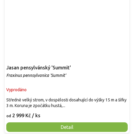
Jasan pensylvánský 'Summit'
Fraxinus pennsylvanica 'Summit'
Vyprodáno
Středně velký strom, v dospělosti dosahující do výšky 15 m a šířky
3 m. Koruna je zpočátku hustá,...
2 999 Kč
/ ks
od
Detail