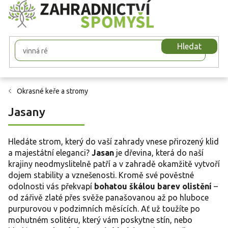
Přejít
na
obsah
Hledat
Okrasné keře a stromy
Jasany
Hledáte strom, který do vaší zahrady vnese přirozený klid
a majestátní eleganci?
Jasan
je dřevina, která do naší
krajiny neodmyslitelně patří a v zahradě okamžitě vytvoří
dojem stability a vznešenosti. Kromě své pověstné
odolnosti vás překvapí
bohatou škálou barev olistění
–
od zářivě zlaté přes svěže panašovanou až po hluboce
purpurovou v podzimních měsících. Ať už toužíte po
mohutném solitéru, který vám poskytne stín, nebo