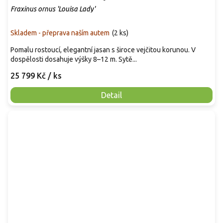
Fraxinus ornus 'Louisa Lady'
Skladem - přeprava naším autem
(
2 ks
)
Pomalu rostoucí, elegantní jasan s široce vejčitou korunou. V
dospělosti dosahuje výšky 8–12 m. Sytě...
25 799 Kč
/ ks
Detail