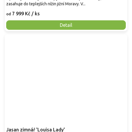
zasahuje do teplejších nížin jižní Moravy. V...
7 999 Kč
/ ks
od
Detail
Jasan zimnář 'Louisa Lady'