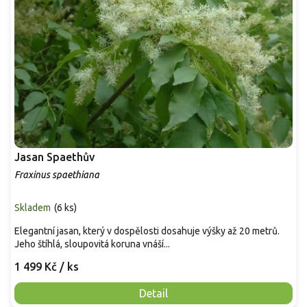
Jasan Spaethův
Fraxinus spaethiana
Skladem
(
6 ks
)
Elegantní jasan, který v dospělosti dosahuje výšky až 20 metrů.
Jeho štíhlá, sloupovitá koruna vnáší...
1 499 Kč
/ ks
Detail