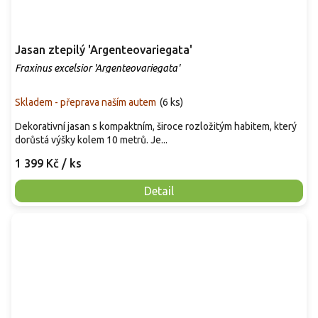
Jasan ztepilý 'Argenteovariegata'
Fraxinus excelsior 'Argenteovariegata'
Skladem - přeprava naším autem
(
6 ks
)
Dekorativní jasan s kompaktním, široce rozložitým habitem, který
dorůstá výšky kolem 10 metrů. Je...
1 399 Kč
/ ks
Detail