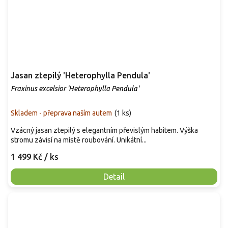
Jasan ztepilý 'Heterophylla Pendula'
Fraxinus excelsior 'Heterophylla Pendula'
Skladem - přeprava naším autem
(
1 ks
)
Vzácný jasan ztepilý s elegantním převislým habitem. Výška
stromu závisí na místě roubování. Unikátní...
1 499 Kč
/ ks
Detail