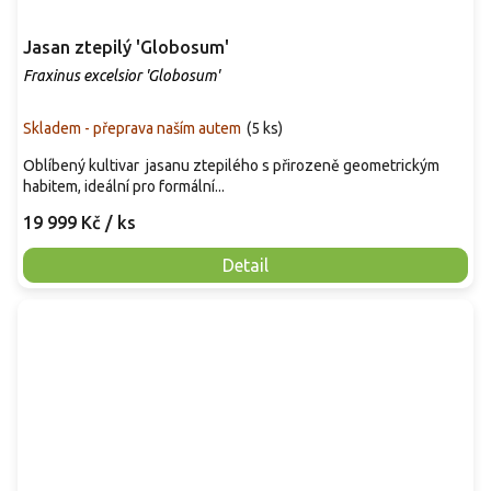
Jasan ztepilý 'Globosum'
Fraxinus excelsior 'Globosum'
Skladem - přeprava naším autem
(
5 ks
)
Oblíbený kultivar jasanu ztepilého s přirozeně geometrickým
habitem, ideální pro formální...
19 999 Kč
/ ks
Detail