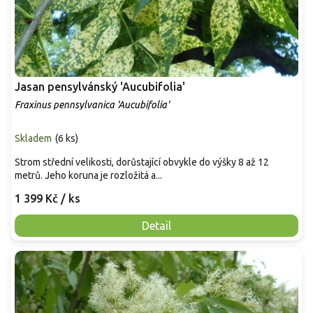
Jasan pensylvánský 'Aucubifolia'
Fraxinus pennsylvanica 'Aucubifolia'
Skladem
(
6 ks
)
Strom střední velikosti, dorůstající obvykle do výšky 8 až 12
metrů. Jeho koruna je rozložitá a...
1 399 Kč
/ ks
Detail