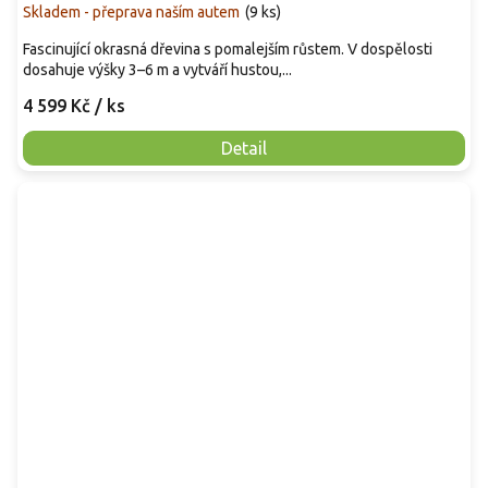
Skladem - přeprava naším autem
(
9 ks
)
Fascinující okrasná dřevina s pomalejším růstem. V dospělosti
dosahuje výšky 3–6 m a vytváří hustou,...
4 599 Kč
/ ks
Detail