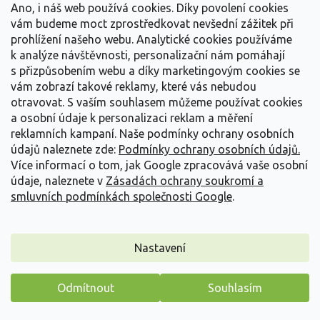
Ano, i náš web používá cookies. Díky povolení cookies
vám budeme moct zprostředkovat nevšední zážitek při
prohlížení našeho webu. Analytické cookies používáme
k analýze návštěvnosti, personalizační nám pomáhají
s přizpůsobením webu a díky marketingovým cookies se
vám zobrazí takové reklamy, které vás nebudou
otravovat.
S vaším souhlasem můžeme používat cookies
a osobní údaje k personalizaci reklam a měření
reklamních kampaní. Naše podmínky ochrany osobních
údajů naleznete zde:
Podmínky ochrany osobních údajů.
Více informací o tom, jak Google zpracovává vaše osobní
údaje, naleznete v
Zásadách ochrany soukromí a
smluvních podmínkách společnosti Google
.
Jasan zimnář 'Obelisk'
Fraxinus ornus 'Obelisk'
Nastavení
Vyprodáno
Odmítnout
Souhlasím
Novější kultivar, s výrazně sloupovitým růstem. Teprve v průběhu
Máme pro vás malý dárek
let se koruna mění více na otevřenou,...