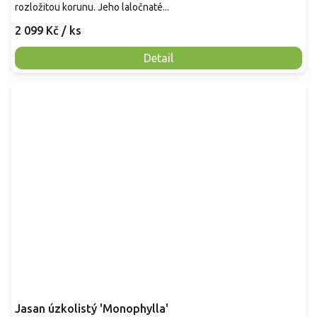
rozložitou korunu. Jeho laločnaté...
2 099 Kč
/ ks
Detail
Jasan úzkolistý 'Monophylla'