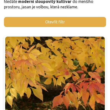
hledáte
moderní sloupovitý kultivar
do menšího
prostoru, jasan je volbou, která nezklame.
V
Otevřít filtr
ý
p
i
s
p
r
o
d
u
k
t
ů