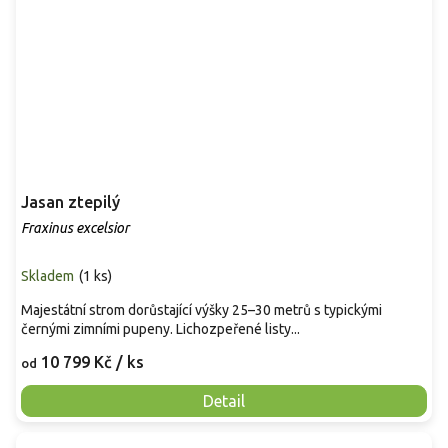
Jasan ztepilý
Fraxinus excelsior
Skladem
(
1 ks
)
Majestátní strom dorůstající výšky 25–30 metrů s typickými
černými zimními pupeny. Lichozpeřené listy...
10 799 Kč
/ ks
od
Detail