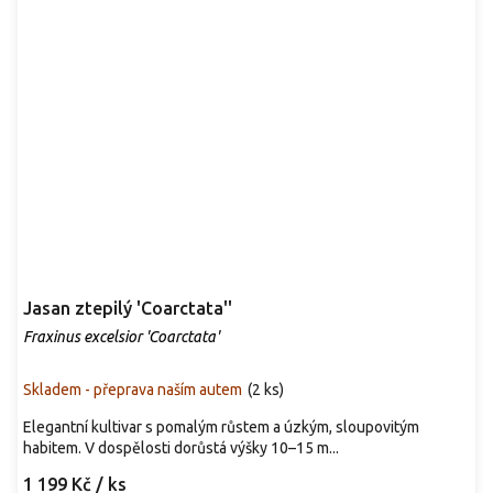
Jasan ztepilý 'Coarctata''
Fraxinus excelsior 'Coarctata'
Skladem - přeprava naším autem
(
2 ks
)
Elegantní kultivar s pomalým růstem a úzkým, sloupovitým
habitem. V dospělosti dorůstá výšky 10–15 m...
1 199 Kč
/ ks