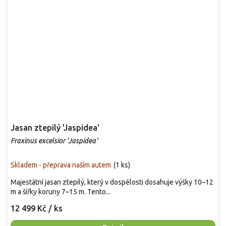
Jasan ztepilý 'Jaspidea'
Fraxinus excelsior 'Jaspidea'
Skladem - přeprava naším autem
(
1 ks
)
Majestátní jasan ztepilý, který v dospělosti dosahuje výšky 10–12
m a šířky koruny 7–15 m. Tento...
12 499 Kč
/ ks