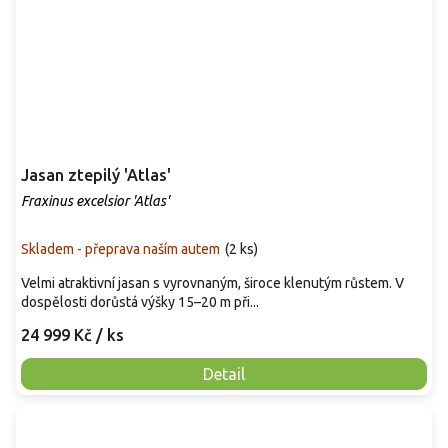
Jasan ztepilý 'Atlas'
Fraxinus excelsior 'Atlas'
Skladem - přeprava naším autem
(
2 ks
)
Velmi atraktivní jasan s vyrovnaným, široce klenutým růstem. V
dospělosti dorůstá výšky 15–20 m při...
24 999 Kč
/ ks
Detail