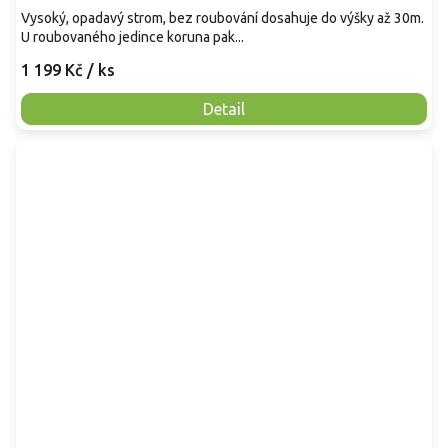
Vysoký, opadavý strom, bez roubování dosahuje do výšky až 30m.
U roubovaného jedince koruna pak...
1 199 Kč
/ ks
Detail