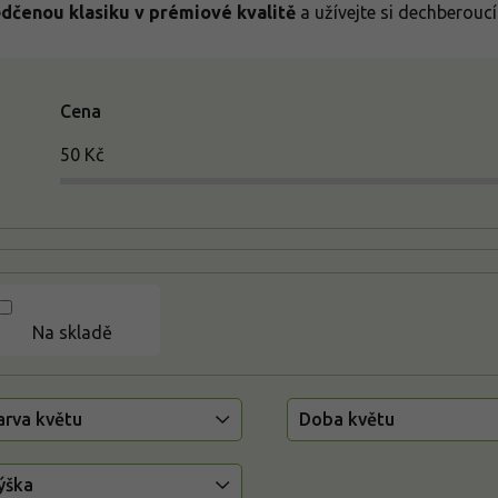
dčenou klasiku v prémiové kvalitě
a užívejte si dechberoucí
Cena
50
Kč
Na skladě
arva květu
Doba květu
ýška