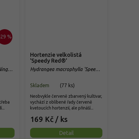
–29 %
Hortenzie velkolistá
'Speedy Red®'
ingbo'
Hydrangea macrophylla 'Speedy
Red®'
Skladem
(
77 ks
)
Neobvykle červeně zbarvený kultivar,
třeba
vychází z oblíbené řady červeně
...
kvetoucích hortenzií, ale přináší...
169 Kč
/ ks
Detail