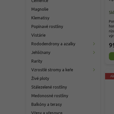
Čemeřice
An
Magnolie
Sk
Klematisy
Po
Popínavé rostliny
ho
růs
Vistárie
výr
Rododendrony a azalky
9
Jehličnany
Rarity
Vzrostlé stromy a keře
A
Živé ploty
Stálezelené rostliny
Medonosné rostliny
Balkóny a terasy
Vřesy a vřesovce