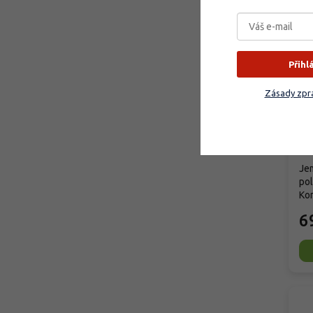
Přihl
Ho
'D
Zásady zpra
Hy
'D
Sk
Jem
pol
Kom
6