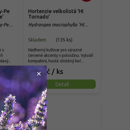
y-Pe
Hortenzie velkolistá 'HI
e'
Tornado'
y-Pe
Hydrangea macrophylla 'HI
Tornado'
Skladem
(
135 ks
)
e s
Nádherný kultivar pro výrazné
ří
červené akcenty v polostínu. Vytváří
avý...
kompaktní, hustě olistěný keř...
119 Kč
/ ks
Detail
Akce