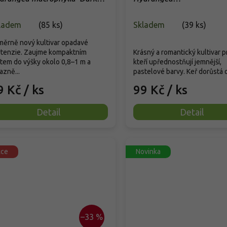
gel®'
macrophyllaRembrandt® 
Chic'
ladem
(
85 ks
)
Skladem
(
39 ks
)
měrně nový kultivar opadavé
rtenzie. Zaujme kompaktním
Krásný a romantický kultivar pr
tem do výšky okolo 0,8–1 m a
kteří upřednostňují jemnější,
azně...
pastelové barvy. Keř dorůstá o
9 Kč
/ ks
99 Kč
/ ks
Detail
Detail
kce
Novinka
–33 %