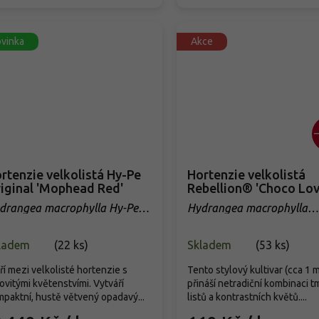
vinka
Akce
rtenzie velkolistá Hy-Pe
Hortenzie velkolistá
iginal 'Mophead Red'
Rebellion® 'Choco Lov
drangea macrophylla Hy-Pe
Hydrangea macrophylla
iginal 'Mophead Red'
Rebellion® 'Choco Love'
ladem
(
22 ks
)
Skladem
(
53 ks
)
ří mezi velkolisté hortenzie s
Tento stylový kultivar (cca 1 m
ovitými květenstvími. Vytváří
přináší netradiční kombinaci 
paktní, hustě větvený opadavý...
listů a kontrastních květů....