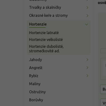
n
osvě
í
Trvalky a skalničky
p
V
Okrasné keře a stromy
a
ý
n
Hortenzie
p
e
i
l
Hortenzie latnaté
s
Hortenzie velkolisté
p
r
Hortenzie dubolisté,
o
stromečkovité ad.
d
Jahody
u
k
Angrešt
t
Rybíz
ů
Maliny
B
Ostružiny
Borůvky
V