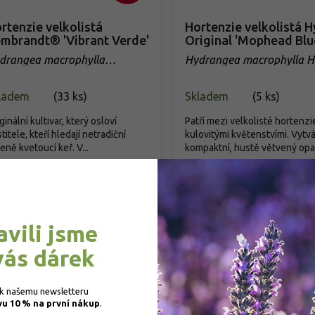
rtenzie velkolistá
Hortenzie velkolistá H
mbrandt® 'Vibrant Verde'
Original 'Mophead Blu
drangea macrophylla
Hydrangea macrophylla H
mbrandt® 'Vibrant Verde'
Original 'Mophead Blue'
ladem
(
33 ks
)
Skladem
(
5 ks
)
ginální kultivar, který osloví
Patří mezi velkolisté hortenzi
titele, kteří hledají netradiční
kulovitými květenstvími. Vytvá
eně kvetoucí keř. V...
kompaktní, hustě větvený opad
19 Kč
/ ks
379 Kč
/ ks
od
Detail
Detail
avili jsme
vás dárek
 k našemu newsletteru 
vu 10 % na první nákup
.