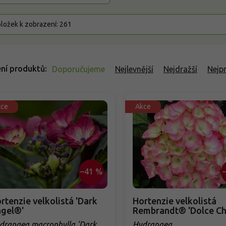
ložek k zobrazení:
261
ní produktů
Doporučujeme
Nejlevnější
Nejdražší
Nejp
kce
Akce
–41 %
rtenzie velkolistá 'Dark
Hortenzie velkolistá
gel®'
Rembrandt® 'Dolce Ch
drangea macrophylla 'Dark
Hydrangea