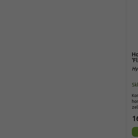
Ho
'F
Hy
'Fl
Sk
Kom
hor
zel
1