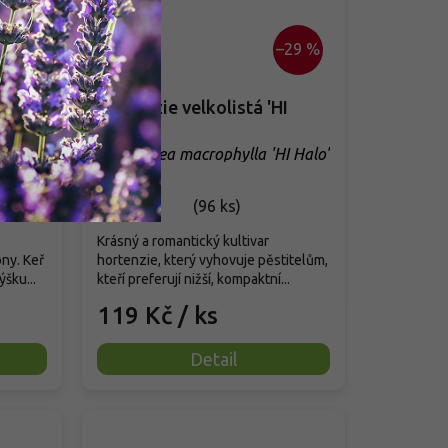
–29 %
 Fire'
Hortenzie velkolistá 'HI
Halo'
 Fire'
Hydrangea macrophylla 'HI Halo'
Skladem
(
96 ks
)
Krásný a romantický kultivar
ny. Keř
hortenzie, který vyhovuje pěstitelům,
šku...
kteří preferují nižší, kompaktní...
119 Kč
/ ks
Detail