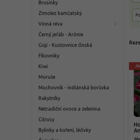
Brusinky
Zimolez kamčatský
Po
Vinná réva
Černý jeřáb - Arónie
Řaze
Goji - Kustovnice čínská
Fíkovníky
Kiwi
A
Moruše
Muchovník - indiánská borůvka
Rakytníky
Netradiční ovoce a zelenina
Citrusy
Ho
Bylinky a koření, léčivky
An
Hy