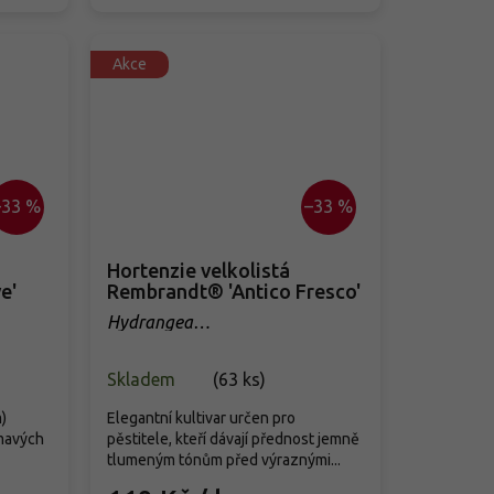
Akce
–33 %
–33 %
Hortenzie velkolistá
e'
Rembrandt® 'Antico Fresco'
Hydrangea
macrophyllaRembrandt® 'Antico
Fresco'
Skladem
(
63 ks
)
)
Elegantní kultivar určen pro
tmavých
pěstitele, kteří dávají přednost jemně
tlumeným tónům před výraznými...