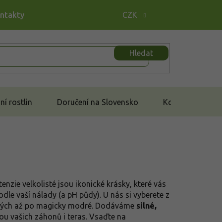
ontakty
CZK
Hledat
í rostlin
Doručení na Slovensko
Kontakt
tenzie velkolisté jsou ikonické krásky, které vás
le vaší nálady (a pH půdy). U nás si vyberete z
 bílých až po magicky modré. Dodáváme
silné,
u vašich záhonů i teras. Vsaďte na