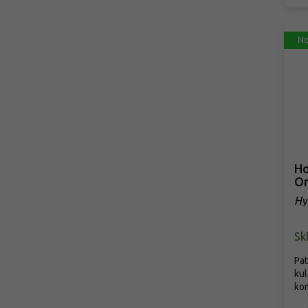
No
Ho
Or
Hy
Or
Sk
Pat
kul
kom