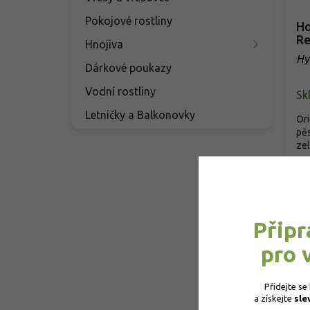
Pokojové rostliny
Ho
Re
Hnojiva
Hy
Dárkové poukazy
Re
Vodní rostliny
Sk
Letničky a Balkonovky
Ori
pěs
zel
1
Připr
pro 
Přidejte se
a získejte 
sle