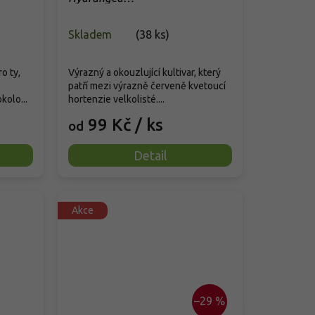
'Dolce
macrophyllaRembrandt® 'Rosso
Glory'
Skladem
(
38 ks
)
o ty,
Výrazný a okouzlující kultivar, který
patří mezi výrazně červeně kvetoucí
kolo...
hortenzie velkolisté....
99 Kč
/ ks
od
Detail
Akce
–29 %