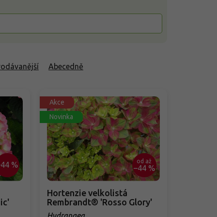
rodávanější
Abecedně
Akce
Novinka
od
až
–44 %
–44 %
Hortenzie velkolistá
ic'
Rembrandt® 'Rosso Glory'
Hydrangea