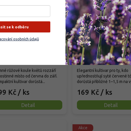
ásit se k odběru
rtenzie velkolistá Hi
Hortenzie velkolistá 'HI
iamond Pink'
Hydrangea macrophylla 'HI
cování osobních údajů
drangea macrophylla Hi
iamond Pink'
ladem
(
1 ks
)
Skladem
(
121 ks
)
né růžové koule květů rozzáří
Elegantní kultivar pro ty, kdo
ostinné místo od června do září.
upřednostňují syté červené tó
paktní kultivar dorůstá...
dorůstá přibližně 1–1,5 m na vý
99 Kč
/ ks
169 Kč
/ ks
Detail
Detail
Akce