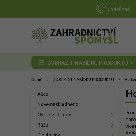
Přejít
undefined
na
obsah
ZOBRAZIT NABÍDKU PRODUKTŮ
Domů
ZOBRAZIT NABÍDKU PRODUKTŮ
Horte
P
Ho
Přeskočit
Akce
o
kategorie
s
Nově naskladněno
t
Prom
Ovocné stromy
r
ohr
a
Růže
více
n
boha
Cibuloviny