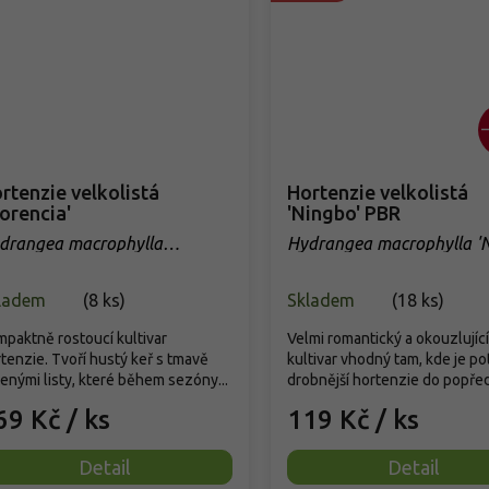
rtenzie velkolistá
Hortenzie velkolistá
lorencia'
'Ningbo' PBR
drangea macrophylla
Hydrangea macrophylla 'N
orencia'
PBR
ladem
(
8 ks
)
Skladem
(
18 ks
)
paktně rostoucí kultivar
Velmi romantický a okouzlující
tenzie. Tvoří hustý keř s tmavě
kultivar vhodný tam, kde je po
enými listy, které během sezóny...
drobnější hortenzie do popředí
69 Kč
/ ks
119 Kč
/ ks
Detail
Detail