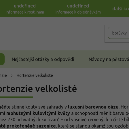
undefined
undefined
další k
informace k rostlinám
informace k objednávkám
Nejčastější otázky a odpovědi
Návody na pěstován
nzie
Hortenzie velkolisté
rtenzie velkolisté
ěňte stinné kouty své zahrady v
luxusní barevnou oázu
. Hor
omí
mohutnými kulovitými květy
a schopností měnit barvu pod
 než 230 úchvatných kultivarů – od vášnivě červených a čistě
tě prokořeněné sazenice
, které se stanou okamžitou ozdobo