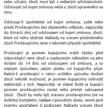
nebo užívání, zboží musí být s veškerým příslušenstvím.
Odstoupit od kupní smlouvy nelze u zboží upraveného na
míru.
Odstoupí-li spotřebitel od kupní smlouvy, zašle nebo
předá Prodávajícímu bez zbytečného odkladu, nejpozději
do čtrnácti dnů od odstoupení od kupní smlouvy, zboží,
které od něho obdržel. Náklady na vrácení předmětného
zboží Prodávajícímu nese v takovém případě spotřebitel.
Prodávající je povinen kupujícímu vrátit částku plně
odpovídající ceně zboží a zaplaceným nákladům na jeho
dodání do 14 dnů od odstoupení od smlouvy, a to
stejným způsobem, jakým platbu od kupujícího přijal.
Nabízí-li prodávající v rámci určitého způsobu dodání
zboží několik možností, je povinen kupujícímu nahradit
nejlevnější z nich. Nejpozději ve stejné lhůtě je kupující
povinen prodávajícímu zaslat nebo předat zakoupené
zboží. Zboží by mělo být vráceno prodávajícímu (ne na
dobírku) kompletní, nejlépe v původním obalu, nesmí jevit
známky opotřebení či poškození. Náklady vrácení zboží