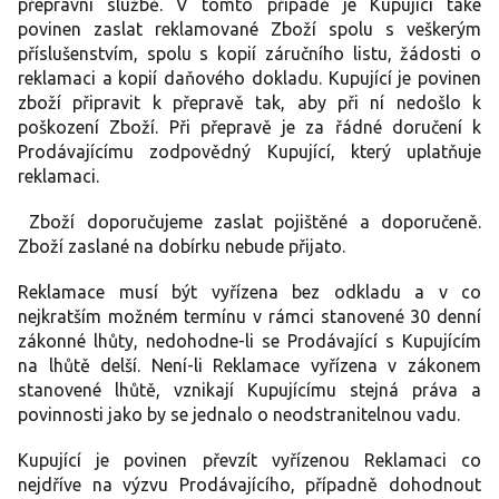
přepravní službě. V tomto případě je Kupující také
povinen zaslat reklamované Zboží spolu s veškerým
příslušenstvím, spolu s kopií záručního listu, žádosti o
reklamaci a kopií daňového dokladu. Kupující je povinen
zboží připravit k přepravě tak, aby při ní nedošlo k
poškození Zboží. Při přepravě je za řádné doručení k
Prodávajícímu zodpovědný Kupující, který uplatňuje
reklamaci.
Zboží doporučujeme zaslat pojištěné a doporučeně.
Zboží zaslané na dobírku nebude přijato.
Reklamace musí být vyřízena bez odkladu a v co
nejkratším možném termínu v rámci stanovené 30 denní
zákonné lhůty, nedohodne-li se Prodávající s Kupujícím
na lhůtě delší. Není-li Reklamace vyřízena v zákonem
stanovené lhůtě, vznikají Kupujícímu stejná práva a
povinnosti jako by se jednalo o neodstranitelnou vadu.
Kupující je povinen převzít vyřízenou Reklamaci co
nejdříve na výzvu Prodávajícího, případně dohodnout