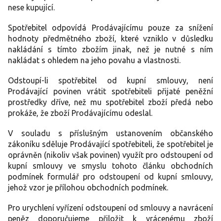
nese kupující.
Spotřebitel odpovídá Prodávajícímu pouze za snížení
hodnoty předmětného zboží, které vzniklo v důsledku
nakládání s tímto zbožím jinak, než je nutné s ním
nakládat s ohledem na jeho povahu a vlastnosti.
Odstoupí-li spotřebitel od kupní smlouvy, není
Prodávající povinen vrátit spotřebiteli přijaté peněžní
prostředky dříve, než mu spotřebitel zboží předá nebo
prokáže, že zboží Prodávajícímu odeslal.
V souladu s příslušným ustanovením občanského
zákoníku sděluje Prodávající spotřebiteli, že spotřebitel je
oprávněn (nikoliv však povinen) využít pro odstoupení od
kupní smlouvy ve smyslu tohoto článku obchodních
podmínek formulář pro odstoupení od kupní smlouvy,
jehož vzor je přílohou obchodních podmínek.
Pro urychlení vyřízení odstoupení od smlouvy a navrácení
peněz doporučujeme přiložit k vrácenému zboží