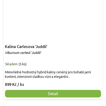
Kalina Carlesova 'Juddii'
Viburnum carlesii 'Juddii'
Skladem
(
5 ks
)
Mimořádně hodnotný hybrid kaliny ceněný pro bohaté jarní
kvetení, intenzivní sladkou vůni a elegantní...
899 Kč
/ ks
Detail