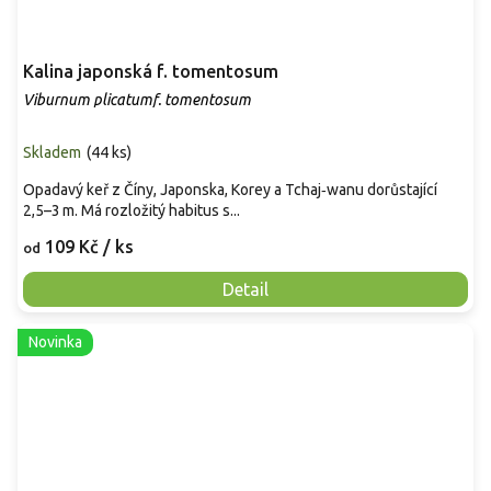
Kalina japonská f. tomentosum
Viburnum plicatumf. tomentosum
Skladem
(
44 ks
)
Opadavý keř z Číny, Japonska, Korey a Tchaj‑wanu dorůstající
2,5–3 m. Má rozložitý habitus s...
109 Kč
/ ks
od
Detail
Novinka