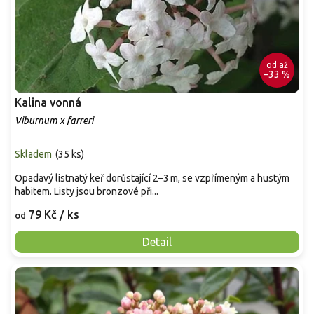
od
až
–33 %
Kalina vonná
Viburnum x farreri
Skladem
(
35 ks
)
Opadavý listnatý keř dorůstající 2–3 m, se vzpřímeným a hustým
habitem. Listy jsou bronzové při...
79 Kč
/ ks
od
Detail