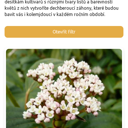
desítkám kultivarů s různými tvary listů a barevností
květů z nich vytvoříte dechberoucí záhony, které budou
bavit vás i kolemjdoucí v každém ročním období.
V
Otevřít filtr
ý
p
i
s
p
r
o
d
u
k
t
ů