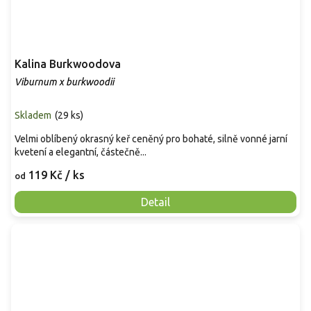
Kalina Burkwoodova
Viburnum x burkwoodii
Skladem
(
29 ks
)
Velmi oblíbený okrasný keř ceněný pro bohaté, silně vonné jarní
kvetení a elegantní, částečně...
119 Kč
/ ks
od
Detail