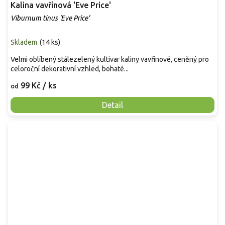
Kalina vavřínová 'Eve Price'
Viburnum tinus 'Eve Price'
Skladem
(
14 ks
)
Velmi oblíbený stálezelený kultivar kaliny vavřínové, ceněný pro
celoroční dekorativní vzhled, bohaté...
99 Kč
/ ks
od
Detail