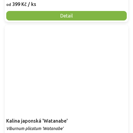
399 Kč
/ ks
od
Detail
Kalina japonská 'Watanabe'
Viburnum plicatum 'Watanabe'