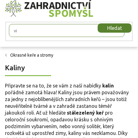
Přejít
na
obsah
Hledat
Okrasné keře a stromy
Kaliny
Připravte se na to, že se vám z naší nabídky
kalin
pořádně zamotá hlava! Kaliny jsou právem považovány
za jedny z nejoblíbenějších zahradních keřů – jsou totiž
neuvěřitelně tvárné a v zahradě zastanou téměř
jakoukoli roli. Ať už hledáte
stálezelený keř
pro
celoroční soukromí, opadavou krásku s ohnivým
podzimním vybarvením, nebo vonný solitér, který
rozkvétá už uprostřed zimy, kaliny vás nezklamou. Díky