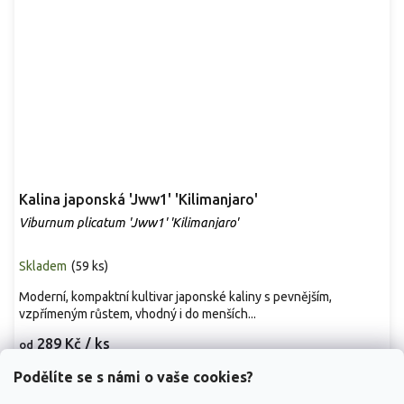
Kalina japonská 'Jww1' 'Kilimanjaro'
Viburnum plicatum 'Jww1' 'Kilimanjaro'
Skladem
(
59 ks
)
Moderní, kompaktní kultivar japonské kaliny s pevnějším,
vzpřímeným růstem, vhodný i do menších...
289 Kč
/ ks
od
Podělíte se s námi o vaše cookies?
Detail