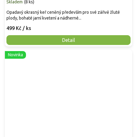
Skladem
(
8 ks
)
Opadavý okrasný keř ceněný především pro své zářivě žluté
plody, bohaté jarní kvetení a nádherné...
499 Kč
/ ks
Detail
Novinka