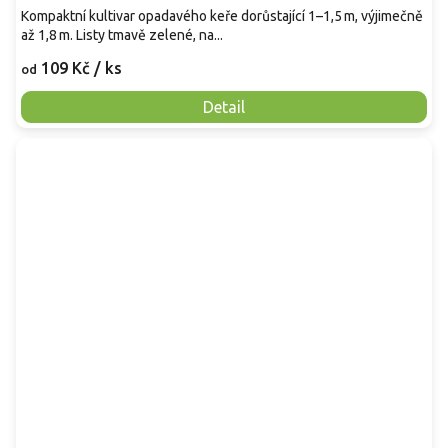
Kompaktní kultivar opadavého keře dorůstající 1–1,5 m, výjimečně
až 1,8 m. Listy tmavě zelené, na...
109 Kč
/ ks
od
Detail