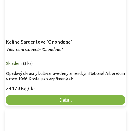
Kalina Sargentova 'Onondaga'
Viburnum sargentii 'Onondaga'
Skladem
(
3 ks
)
Opadavý okrasný kultivar uvedený americkým National Arboretum
v roce 1966. Roste jako vzpřímený až...
179 Kč
/ ks
od
Detail