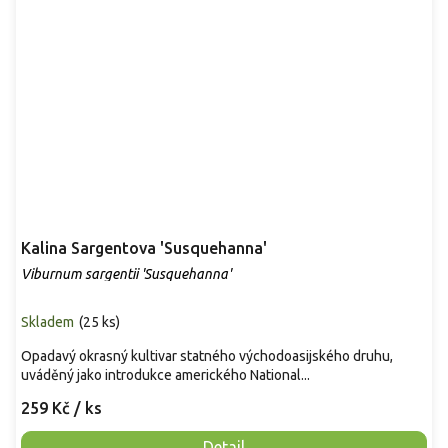
Kalina Sargentova 'Susquehanna'
Viburnum sargentii 'Susquehanna'
Skladem
(
25 ks
)
Opadavý okrasný kultivar statného východoasijského druhu,
uváděný jako introdukce amerického National...
259 Kč
/ ks
Detail