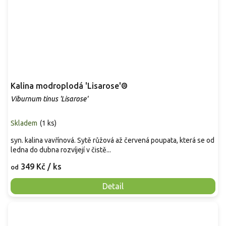
Kalina modroplodá 'Lisarose'®
Viburnum tinus 'Lisarose'
Skladem
(
1 ks
)
syn. kalina vavřínová. Sytě růžová až červená poupata, která se od
ledna do dubna rozvíjejí v čistě...
349 Kč
/ ks
od
Detail