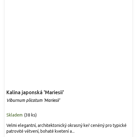
Kalina japonská 'Mariesii'
Viburnum plicatum 'Mariesii'
Skladem
(
38 ks
)
Velmi elegantní, architektonický okrasný keř ceněný pro typické
patrovité větvení, bohaté kvetení a...