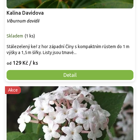
Kalina Davidova
Viburnum davidii
Skladem
(
1 ks
)
Stálezelený keř z hor západní Číny s kompaktním růstem do 1 m
výšky a 1,5 m šířky. Listy jsou tmavě...
129 Kč
/ ks
od
Detail
Akce