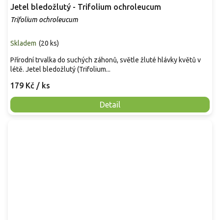
Jetel bledožlutý - Trifolium ochroleucum
Trifolium ochroleucum
Skladem
(
20 ks
)
Přírodní trvalka do suchých záhonů, světle žluté hlávky květů v
létě. Jetel bledožlutý (Trifolium...
179 Kč
/ ks
Detail