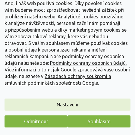
Ano, i náš web používá cookies. Díky povolení cookies
Novinka
vám budeme moct zprostředkovat nevšední zážitek při
prohlížení našeho webu. Analytické cookies používáme
k analýze návštěvnosti, personalizační nám pomáhají
s přizpůsobením webu a díky marketingovým cookies se
vám zobrazí takové reklamy, které vás nebudou
otravovat.
S vaším souhlasem můžeme používat cookies
a osobní údaje k personalizaci reklam a měření
reklamních kampaní. Naše podmínky ochrany osobních
údajů naleznete zde:
Podmínky ochrany osobních údajů.
Více informací o tom, jak Google zpracovává vaše osobní
údaje, naleznete v
Zásadách ochrany soukromí a
smluvních podmínkách společnosti Google
.
Kalina bodnanská 'Dawn'
Nastavení
Viburnum x bodnantense 'Dawn'
PŘEDOBJEDNÁVKA PODZIM 2026
(
400 ks
)
Odmítnout
Souhlasím
Máme pro vás malý dárek
Velmi ceněný kultivar kaliny s mimořádně raným a silně vonným