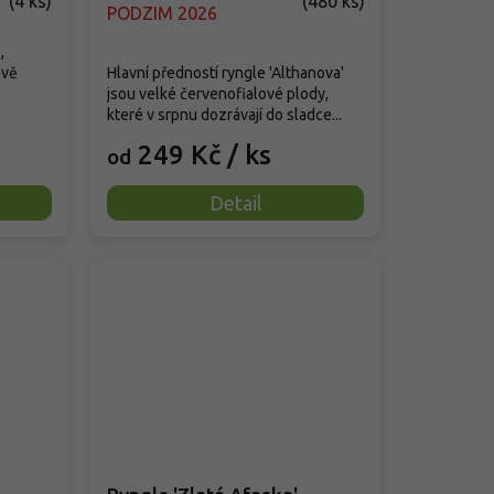
(
4 ks
)
(
480 ks
)
PODZIM 2026
,
ově
Hlavní předností ryngle 'Althanova'
m
jsou velké červenofialové plody,
které v srpnu dozrávají do sladce...
249 Kč
/ ks
od
Detail