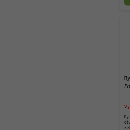
Ry
Pr
'O
Vy
Ryn
dáv
zel