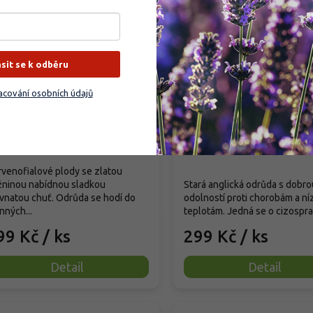
ásit se k odběru
ngle 'Avalon'
Ryngle 'Broskvová'
cování osobních údajů
unus domestica subsp. italica
Prunus domestica subsp. i
valon'
´Broskvová´
prodáno
Vyprodáno
venofialové plody se zlatou
žninou nabídnou sladkou
Stará anglická odrůda s dobro
vnatou chuť. Odrůda se hodí do
odolností proti chorobám a n
nných...
teplotám. Jedná se o cizospra
99 Kč
/ ks
299 Kč
/ ks
Detail
Detail