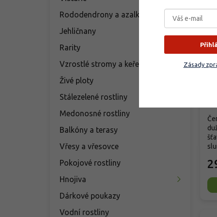
Rododendrony a azalky
Jehličnany
Přihl
Rarity
Ry
Vzrostlé stromy a keře
Zásady zpra
Pr
'A
Živé ploty
Stálezelené rostliny
Vy
Medonosné rostliny
Čer
du
Balkóny a terasy
šťa
Vřesy a vřesovce
slu
2
Pokojové rostliny
Hnojiva
Dárkové poukazy
Vodní rostliny