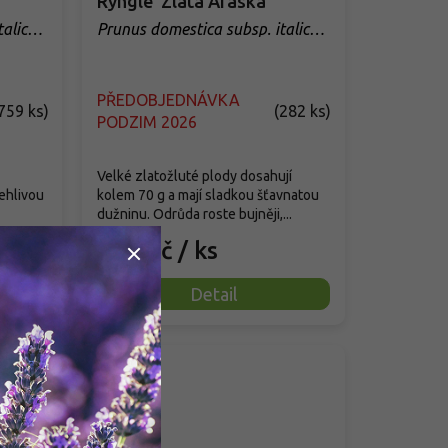
Ryngle 'Zlatá Afaska'
talica
Prunus domestica subsp. italica
'Zlatá Afaska'
PŘEDOBJEDNÁVKA
759 ks
)
(
282 ks
)
PODZIM 2026
Velké zlatožluté plody dosahují
lehlivou
kolem 70 g a mají sladkou šťavnatou
dužninu. Odrůda roste bujněji,...
299 Kč
/ ks
Detail