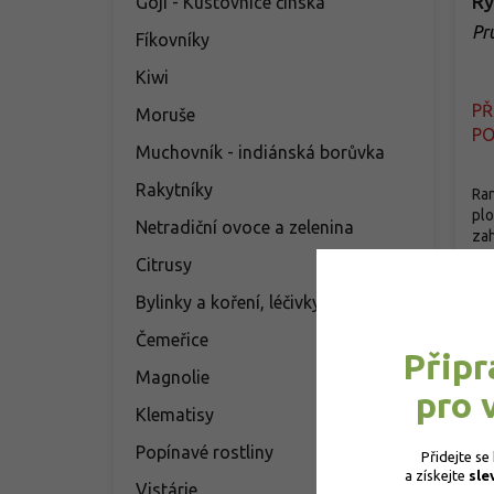
Ry
Goji - Kustovnice čínská
Pr
Fíkovníky
'O
Kiwi
P
Moruše
PO
Muchovník - indiánská borůvka
Rakytníky
Ran
plo
Netradiční ovoce a zelenina
zah
Citrusy
2
Bylinky a koření, léčivky
Čemeřice
Připr
Magnolie
pro 
Klematisy
Popínavé rostliny
Přidejte se
a získejte 
sle
Vistárie