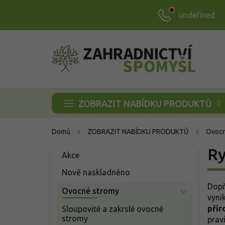
Přejít
undefined
na
obsah
ZOBRAZIT NABÍDKU PRODUKTŮ
Domů
ZOBRAZIT NABÍDKU PRODUKTŮ
Ovocn
P
Ry
Přeskočit
Akce
o
kategorie
s
Nově naskladněno
t
Dopř
Ovocné stromy
r
vyni
a
přir
Sloupovité a zakrslé ovocné
n
stromy
prav