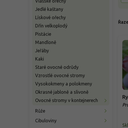
Vlašské ořechy
Jedlé kaštany
Lískové ořechy
Řaze
Dřín velkoplodý
Pistácie
Mandloně
Jeřáby
Kaki
Staré ovocné odrůdy
Vzrostlé ovocné stromy
Vysokokmeny a polokmeny
Okrasné jabloně a slivoně
Ry
Ovocné stromy v kontejnerech
Pr
'O
Růže
Cibuloviny
Sk