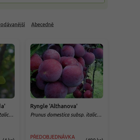
rodávanější
Abecedně
a'
Ryngle 'Althanova'
talica
Prunus domestica subsp. italica
'Althanova'
PŘEDOBJEDNÁVKA