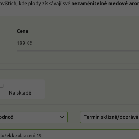
ovištích, kde plody získávají své
nezaměnitelné medové aro
Cena
199
Kč
Na skladě
odnož
Termín sklizně/dozrává
ložek k zobrazení:
19