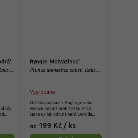
odrá'
Ryngle 'Malvazinka'
talica
Prunus domestica subsp. italica
´Malvazinka´
Vyprodáno
Odrůda pochází z Anglie, je velmi
 plody.
vysoce odolná proti mrazu. Proti
i...
šarce už tak odolná není. Odrůda...
199 Kč
/ ks
od