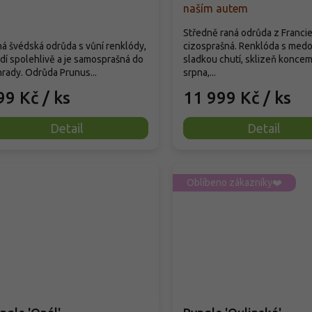
naším autem
Středně raná odrůda z Francie
á švédská odrůda s vůní renklódy,
cizosprašná. Renklóda s med
dí spolehlivě a je samosprašná do
sladkou chutí, sklizeň konce
rady. Odrůda Prunus...
srpna,...
99 Kč
/ ks
11 999 Kč
/ ks
Detail
Detail
Oblíbeno zákazníky❤️