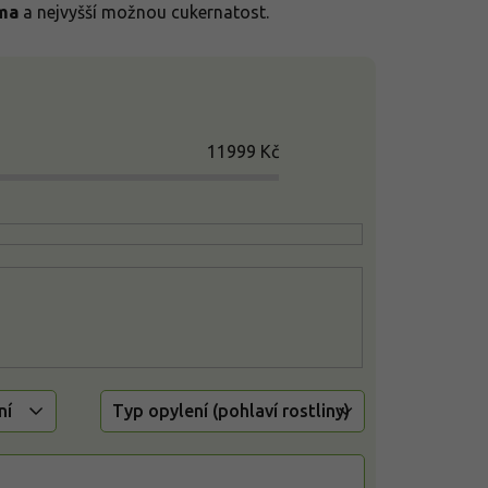
ma
a nejvyšší možnou cukernatost.
11999
Kč
ní
Typ opylení (pohlaví rostliny)