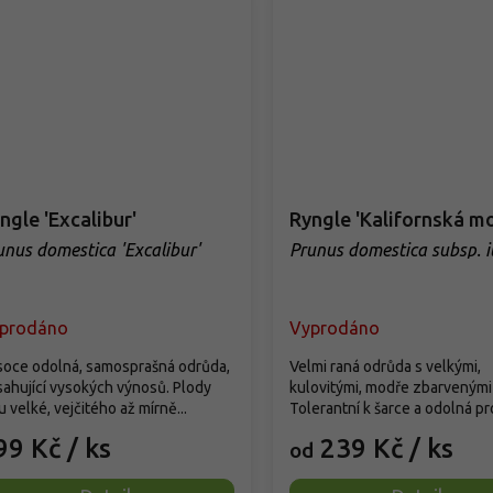
ngle 'Excalibur'
Ryngle 'Kalifornská m
unus domestica 'Excalibur'
Prunus domestica subsp. i
´Kalifornská modrá´
prodáno
Vyprodáno
soce odolná, samosprašná odrůda,
Velmi raná odrůda s velkými,
ahující vysokých výnosů. Plody
kulovitými, modře zbarvenými
u velké, vejčitého až mírně...
Tolerantní k šarce a odolná prot
99 Kč
/ ks
239 Kč
/ ks
od