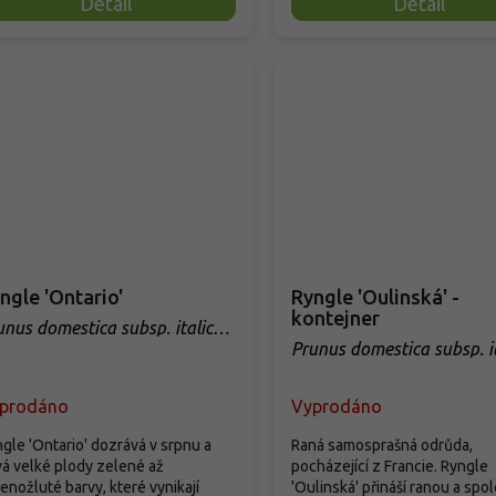
Detail
Detail
ngle 'Ontario'
Ryngle 'Oulinská' -
kontejner
unus domestica subsp. italica
ntario'
Prunus domestica subsp. i
'Oulinská'
prodáno
Vyprodáno
gle 'Ontario' dozrává v srpnu a
Raná samosprašná odrůda,
á velké plody zelené až
pocházející z Francie. Ryngle
enožluté barvy, které vynikají
'Oulinská' přináší ranou a spo