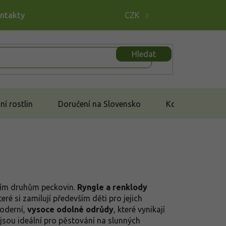
ontakty
CZK
Hledat
í rostlin
Doručení na Slovensko
Kontakt
jším druhům peckovin.
Ryngle a renklody
ré si zamilují především děti pro jejich
moderní,
vysoce odolné odrůdy
, které vynikají
sou ideální pro pěstování na slunných