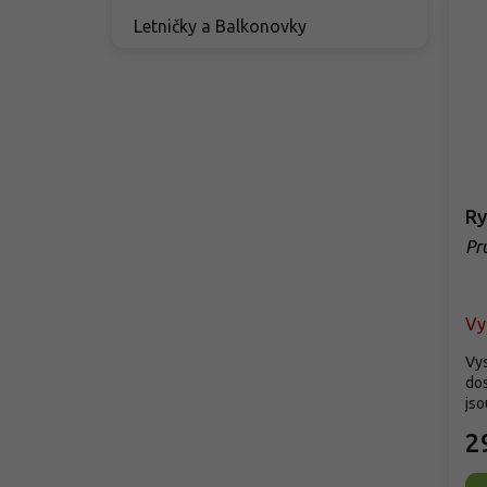
Letničky a Balkonovky
Ry
Pr
Vy
Vy
dos
jso
2