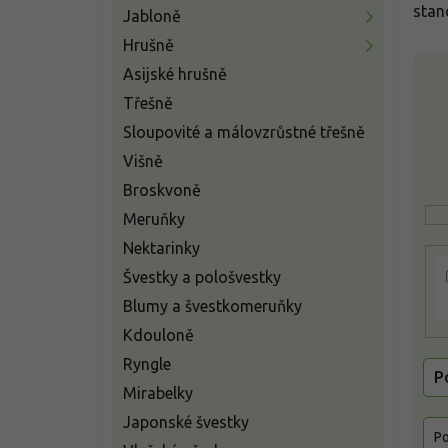
n
stan
Jabloně
í
Hrušně
p
V
a
Asijské hrušně
ý
n
Třešně
p
e
i
Sloupovité a málovzrůstné třešně
l
s
Višně
p
Broskvoně
r
o
Meruňky
d
Nektarinky
u
Švestky a pološvestky
k
t
Blumy a švestkomeruňky
ů
Kdouloně
Ryngle
P
Mirabelky
Japonské švestky
Po