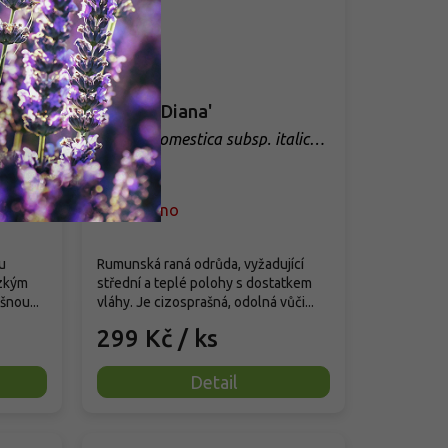
Ryngle 'Diana'
talica
Prunus domestica subsp. italica
'Diana'
Vyprodáno
u
Rumunská raná odrůda, vyžadující
ízkým
střední a teplé polohy s dostatkem
šnou...
vláhy. Je cizosprašná, odolná vůči...
299 Kč
/ ks
Detail