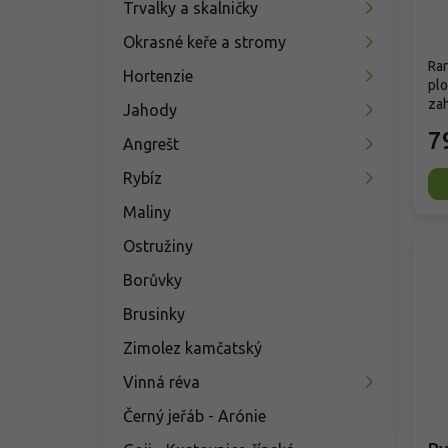
Trvalky a skalničky
Okrasné keře a stromy
Ran
Hortenzie
plo
zah
Jahody
7
Angrešt
Rybíz
Maliny
Ostružiny
Borůvky
Brusinky
Zimolez kamčatský
Vinná réva
Černý jeřáb - Arónie