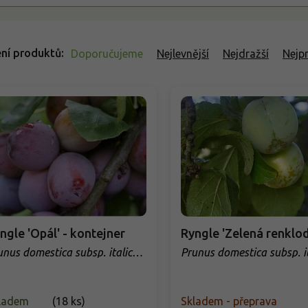
ní produktů
Doporučujeme
Nejlevnější
Nejdražší
Nejp
ngle 'Opál' - kontejner
Ryngle 'Zelená renklod
unus domestica subsp. italica
Prunus domestica subsp. i
pal'
'Zelená renklóda'
ladem
(
18 ks
)
Skladem - přeprava