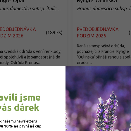
ngle 'Opál'
Ryngle 'Oulinská'
unus domestica subsp. italica
Prunus domestica subsp. i
pal'
'Oulinská'
ŘEDOBJEDNÁVKA
PŘEDOBJEDNÁVKA
(
189 ks
)
(
DZIM 2026
PODZIM 2026
Raná samosprašná odrůda,
á švédská odrůda s vůní renklódy,
pocházející z Francie. Ryngle
dí spolehlivě a je samosprašná do
'Oulinská' přináší ranou a spo
rady. Odrůda Prunus...
úrodu i...
49 Kč
/ ks
249 Kč
/ ks
od
Detail
Detail
avili jsme
vás dárek
 k našemu newsletteru 
vu 10 % na první nákup
.