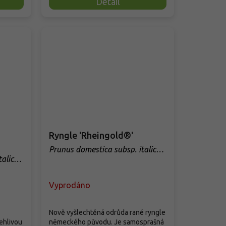
Detail
Ryngle 'Rheingold®'
Prunus domestica subsp. italica
'Rheingold®'
talica
Vyprodáno
Nově vyšlechtěná odrůda rané ryngle
lehlivou
německého původu. Je samosprašná