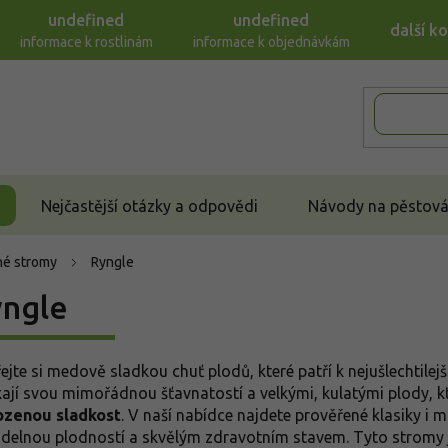
undefined
undefined
další k
informace k rostlinám
informace k objednávkám
Nejčastější otázky a odpovědi
Návody na pěstován
é stromy
Ryngle
ngle
ejte si medově sladkou chuť plodů, které patří k nejušlechtile
kají svou mimořádnou šťavnatostí a velkými, kulatými plody, kte
ozenou sladkost
. V naší nabídce najdete prověřené klasiky i 
idelnou plodností a skvělým zdravotním stavem. Tyto stromy j