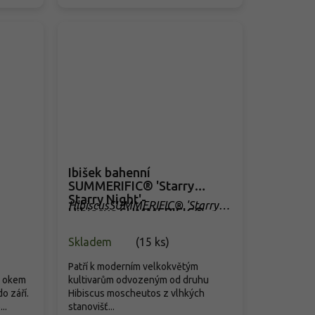
Ibišek bahenní
SUMMERIFIC® 'Starry
Starry Night'-
HibiscusSUMMERIFIC® 'Starry
Hibiscus SUMMERIFIC®
Starry Night'
'Starry Starry Night'
Skladem
(
15 ks
)
Patří k moderním velkokvětým
m okem
kultivarům odvozeným od druhu
o září.
Hibiscus moscheutos z vlhkých
..
stanovišť...