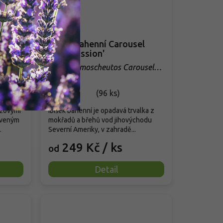
od
až
–58 %
idge'
Ibišek bahenní Carousel
'Pink Passion'
dge'
Hibiscus moscheutos Carousel
'Pink Passion'
Skladem
(
96 ks
)
ůžovými
Ibišek bahenní je opadavá trvalka z
rveným
mokřadů a břehů vod jihovýchodu
.
Severní Ameriky, v zahradě...
249 Kč
/ ks
od
Detail