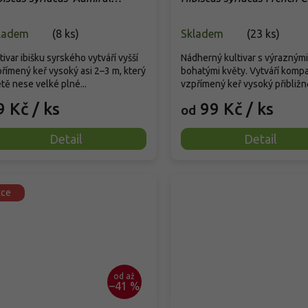
wey'
Purple 'Mindouv5'
ladem
(
8 ks
)
Skladem
(
23 ks
)
tivar ibišku syrského vytváří vyšší
Nádherný kultivar s výraznými
římený keř vysoký asi 2–3 m, který
bohatými květy. Vytváří kompa
étě nese velké plné...
vzpřímený keř vysoký přibližně
9 Kč
/ ks
99 Kč
/ ks
od
Detail
Detail
kce
od
až
–41 %