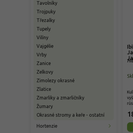
Tavolníky
Trojpuky
Třezalky
Tupely
Vilíny
Vajgélie
Ib
Ja
Vrby
Ja
Hi
Zanice
Zelkovy
Sk
Zimolezy okrasné
Zlatice
Kul
Zmarliky a zmarličníky
vyš
růs
Žumary
1
Okrasné stromy a keře - ostatní
Hortenzie