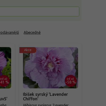
rodávanější
Abecedně
Akce
od
až
od
až
–41 %
–58 %
Ibišek syrský 'Lavender
uv5'
Chiffon'
Cabaret
Hibiscus syriacus 'Lavender