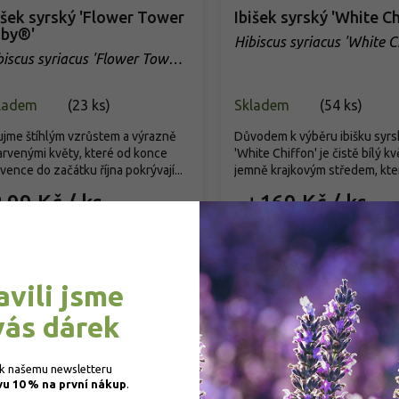
išek syrský 'Flower Tower
Ibišek syrský 'White Ch
by®'
Hibiscus syriacus 'White C
biscus syriacus 'Flower Tower
by®'
ladem
(
23 ks
)
Skladem
(
54 ks
)
jme štíhlým vzrůstem a výrazně
Důvodem k výběru ibišku syr
rvenými květy, které od konce
'White Chiffon' je čistě bílý kv
vence do začátku října pokrývají...
jemně krajkovým středem, kter
99 Kč
/ ks
169 Kč
/ ks
d
od
Detail
Detail
avili jsme
Akce
vás dárek
 k našemu newsletteru 
vu 10 % na první nákup
.