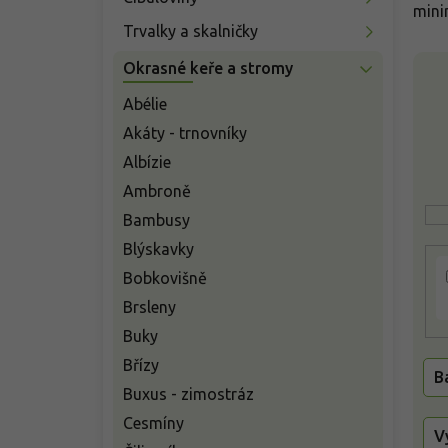
n
mini
í
Trvalky a skalničky
p
V
Okrasné keře a stromy
a
ý
n
p
Abélie
e
i
Akáty - trnovníky
l
s
Albízie
p
Ambroně
r
o
Bambusy
d
Blýskavky
u
Bobkovišně
k
t
Brsleny
ů
Buky
Břízy
B
Buxus - zimostráz
Cesmíny
V