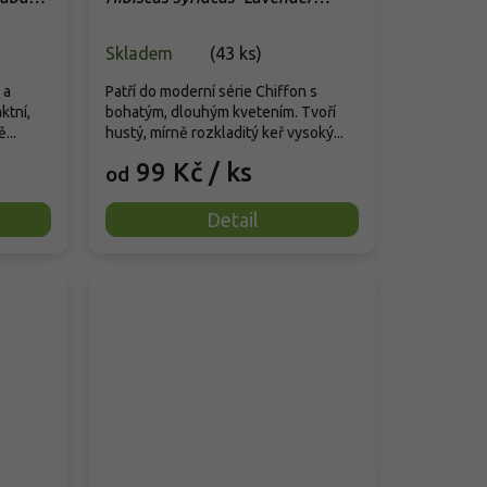
Chiffon'
Skladem
(
43 ks
)
 a
Patří do moderní série Chiffon s
ktní,
bohatým, dlouhým kvetením. Tvoří
...
hustý, mírně rozkladitý keř vysoký...
99 Kč
/ ks
od
Detail