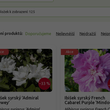
ložek k zobrazení:
125
ní produktů
Doporučujeme
Nejlevnější
Nejdražší
Nejp
kce
Akce
–33 %
išek syrský 'Admiral
Ibišek syrský French
wey'
Cabaret Purple 'Mindo
biscus syriacus 'Admiral
Hibiscus syriacus French 