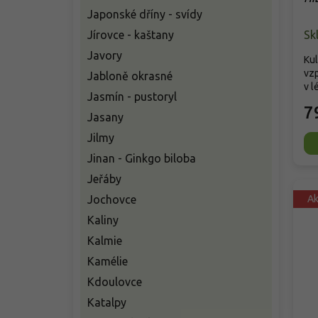
De
Japonské dříny - svídy
Jírovce - kaštany
Sk
Javory
Kul
vzp
Jabloně okrasné
v l
Jasmín - pustoryl
7
Jasany
Jilmy
Jinan - Ginkgo biloba
Jeřáby
Jochovce
A
Kaliny
Kalmie
Kamélie
Kdoulovce
Katalpy