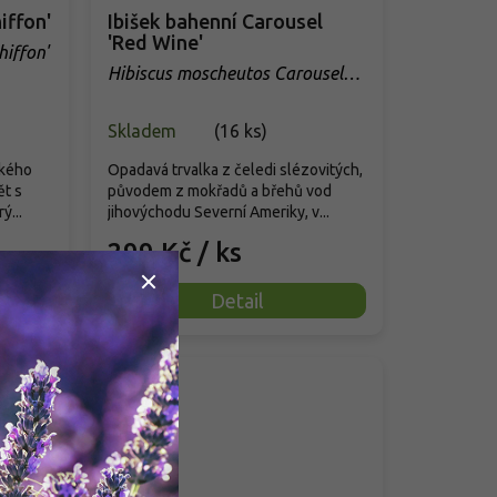
iffon'
Ibišek bahenní Carousel
'Red Wine'
hiffon'
Hibiscus moscheutos Carousel
'Red Wine'
Skladem
(
16 ks
)
ského
Opadavá trvalka z čeledi slézovitých,
ět s
původem z mokřadů a břehů vod
ý...
jihovýchodu Severní Ameriky, v...
299 Kč
/ ks
Detail