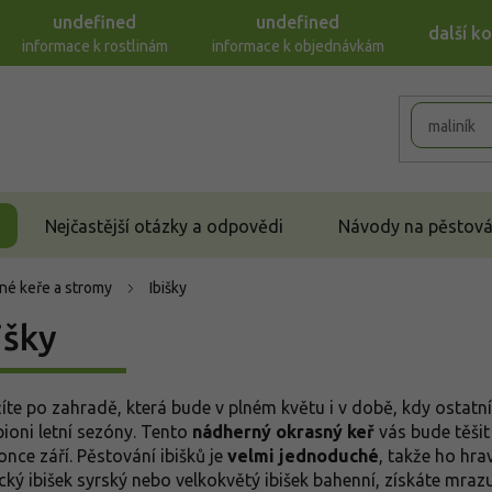
undefined
undefined
další k
informace k rostlinám
informace k objednávkám
Nejčastější otázky a odpovědi
Návody na pěstován
né keře a stromy
Ibišky
išky
íte po zahradě, která bude v plném květu i v době, kdy ostatn
ioni letní sezóny. Tento
nádherný okrasný keř
vás bude těšit
once září. Pěstování ibišků je
velmi jednoduché
, takže ho hra
ický ibišek syrský nebo velkokvětý ibišek bahenní, získáte mra