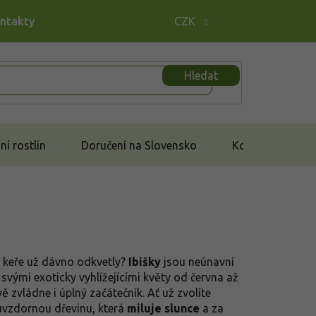
ontakty
CZK
Hledat
í rostlin
Doručení na Slovensko
Kontakt
í keře už dávno odkvetly?
Ibišky
jsou neúnavní
 svými exoticky vyhlížejícími květy od června až
vě zvládne i úplný začátečník. Ať už zvolíte
zuvzdornou dřevinu, která
miluje slunce
a za