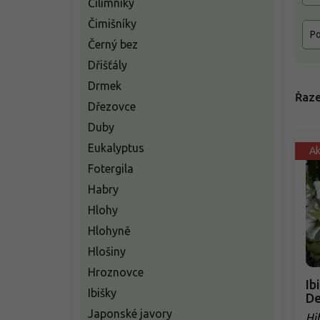
Čilimníky
Čimišníky
Po
Černý bez
Dřišťály
Drmek
Řaze
Dřezovce
Duby
Eukalyptus
A
Fotergila
Habry
Hlohy
Hlohyně
Hlošiny
Hroznovce
Ib
Ibišky
De
Japonské javory
Hi