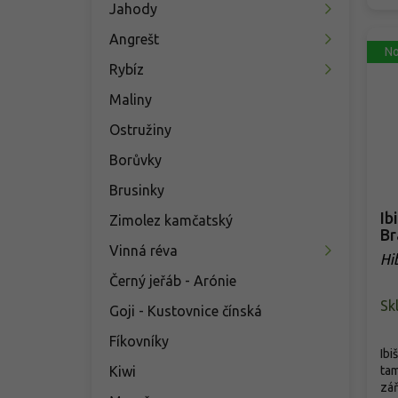
Jahody
Angrešt
No
Rybíz
Maliny
Ostružiny
Borůvky
Brusinky
Ib
Zimolez kamčatský
Br
Vinná réva
Hi
Br
Černý jeřáb - Arónie
Sk
Goji - Kustovnice čínská
Fíkovníky
Ibi
Kiwi
tam
zář