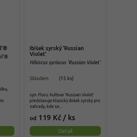
l'®
Ibišek syrský 'Russian
Violet'
il'®
Hibiscus syriacus 'Russian Violet'
Skladem
(
15 ks
)
išku,
syn. Floru. Kultivar 'Russian Violet'
ím
představuje klasický ibišek syrský pro
zahrady, kde se...
119 Kč
/ ks
od
Detail