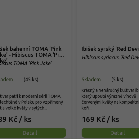
išek bahenní TOMA 'Pink
Ibišek syrský 'Red Devi
ke' - Hibiscus TOMA 'Pink
Hibiscus syriacus 'Red Dev
ke'
biscus TOMA 'Pink Jake'
ladem
(
45 ks
)
Skladem
(
5 ks
)
Krásný a nenáročný kultivar ib
tivar patří k moderní sérii TOMA,
který upoutá výrazně vínově
lechtěné v Polsku pro vzpřímený
červenými květy na kompaktn
t a velké květy v sytých...
keři,...
89 Kč
/ ks
169 Kč
/ ks
Detail
Detail