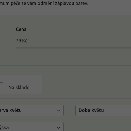
mum péče se vám odmění záplavou barev.
Cena
79
Kč
Na skladě
arva květu
Doba květu
ýška