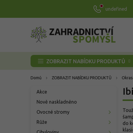
Přejít
undefined
na
obsah
ZOBRAZIT NABÍDKU PRODUKTŮ
Domů
ZOBRAZIT NABÍDKU PRODUKTŮ
Okras
P
Ib
Přeskočit
Akce
o
kategorie
s
Nově naskladněno
t
Touž
Ovocné stromy
r
šamp
a
Růže
do k
n
klas
Cibuloviny