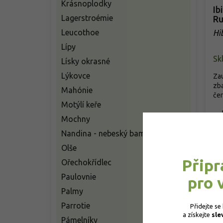
Krásnoplodky
Ib
Lagerstroémie
Ru
Leucothoe
Hi
Ru
Lípy
Sk
Lísky okrasné
Lýkovce
Zau
zba
Mahónie
čer
Motýlí keře
o
Mochny
Nandina - nebeský bambus
Olše
Připr
Ořechokřídlec
Paulovnie
pro 
Palmy
Parrotie
Přidejte se
a získejte 
sle
Pámelníky