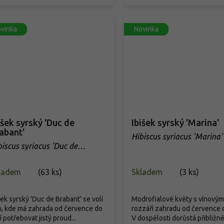
vinka
Novinka
išek syrský 'Duc de
Ibišek syrský 'Marina'
abant'
Hibiscus syriacus 'Marina'
biscus syriacus 'Duc de
abant'
ladem
(
63 ks
)
Skladem
(
3 ks
)
šek syrský 'Duc de Brabant' se volí
Modrofialové květy s vínový
, kde má zahrada od července do
rozzáří zahradu od července d
í potřebovat jistý proud...
V dospělosti dorůstá přibližně.