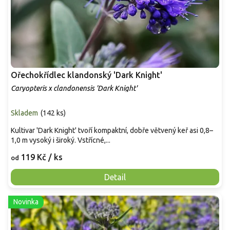
Ořechokřídlec klandonský 'Dark Knight'
Caryopteris x clandonensis 'Dark Knight'
Skladem
(
142 ks
)
Kultivar 'Dark Knight' tvoří kompaktní, dobře větvený keř asi 0,8–
1,0 m vysoký i široký. Vstřícné,...
119 Kč
/ ks
od
Detail
Novinka