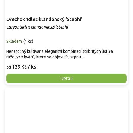
Ořechokřídlec klandonský 'Stephi'
Caryopteris x clandonensis 'Stephi'
Skladem
(
1 ks
)
Nenáročný kultivar s elegantní kombinací stříbřitých listů a
růžových květů, které se objevují v srpnu...
139 Kč
/ ks
od
Detail