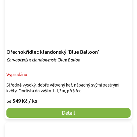
Ořechokřídlec klandonský 'Blue Balloon'
Caryopteris x clandonensis 'Blue Balloo
Vyprodáno
Středně vysoký, dobře větvený keř, nápadný svými pestrými
květy. Dorůstá do výšky 1-1,3m, při šířce...
549 Kč
/ ks
od
Detail