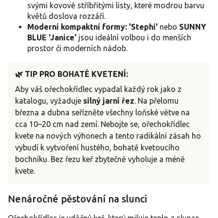
svými kovově stříbřitými listy, které modrou barvu
květů doslova rozzáří.
Moderní kompaktní formy:
'Stephi'
nebo
SUNNY
BLUE 'Janice'
jsou ideální volbou i do menších
prostor či moderních nádob.
🌿 TIP PRO BOHATÉ KVETENÍ:
Aby váš ořechokřídlec vypadal každý rok jako z
katalogu, vyžaduje
silný jarní řez
. Na přelomu
března a dubna seřízněte všechny loňské větve na
cca 10–20 cm nad zemí. Nebojte se, ořechokřídlec
kvete na nových výhonech a tento radikální zásah ho
vybudí k vytvoření hustého, bohatě kvetoucího
bochníku. Bez řezu keř zbytečně vyholuje a méně
kvete.
Nenáročné pěstování na slunci
Ořechokřídlec je vděčný keř, který miluje teplo a slunce.