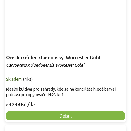
Ořechokřídlec klandonský 'Worcester Gold'
Caryopteris x clandonensis 'Worcester Gold'
Skladem
(
4 ks
)
Ideální kultivar pro zahrady, kde se na konci léta hledá barva i
potrava pro opylovače. Nižší keř...
239 Kč
/ ks
od
Detail