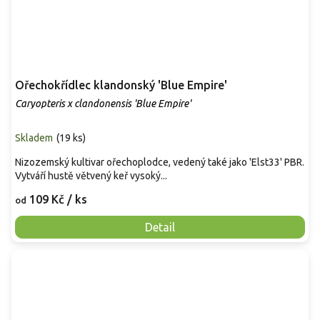
Ořechokřídlec klandonský 'Blue Empire'
Caryopteris x clandonensis 'Blue Empire'
Skladem
(
19 ks
)
Nizozemský kultivar ořechoplodce, vedený také jako 'Elst33' PBR.
Vytváří hustě větvený keř vysoký...
109 Kč
/ ks
od
Detail