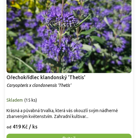
Ořechokřídlec klandonský 'Thetis'
Caryopteris x clandonensis 'Thetis'
Skladem
(
15 ks
)
Krásná a půvabná trvalka, která vás okouzlí svým nádherně
zbarveným květenstvím. Zahradní kultivar...
419 Kč
/ ks
od