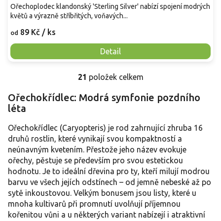
Ořechoplodec klandonský 'Sterling Silver' nabízí spojení modrých
květů a výrazně stříbřitých, voňavých...
89 Kč
/ ks
od
Detail
21
položek celkem
O
v
Ořechokřídlec: Modrá symfonie pozdního
l
léta
á
d
a
Ořechokřídlec (Caryopteris) je rod zahrnující zhruba 16
c
druhů rostlin, které vynikají svou kompaktností a
í
neúnavným kvetením. Přestože jeho název evokuje
p
ořechy, pěstuje se především pro svou estetickou
r
hodnotu. Je to ideální dřevina pro ty, kteří milují modrou
v
barvu ve všech jejích odstínech – od jemně nebeské až po
k
y
sytě inkoustovou. Velkým bonusem jsou listy, které u
v
mnoha kultivarů při promnutí uvolňují příjemnou
ý
kořenitou vůni a u některých variant nabízejí i atraktivní