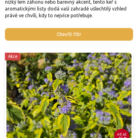
nízký lem záhonu nebo barevný akcent, tento keř s
aromatickými listy dodá vaší zahradě ušlechtilý vzhled
právě ve chvíli, kdy to nejvíce potřebuje.
V
Otevřít filtr
ý
p
i
Akce
s
p
r
o
d
u
k
t
ů
od
až