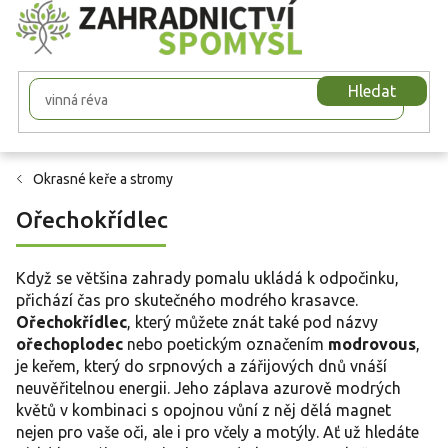
Přejít
na
obsah
Hledat
Okrasné keře a stromy
Ořechokřídlec
Když se většina zahrady pomalu ukládá k odpočinku,
přichází čas pro skutečného modrého krasavce.
Ořechokřídlec
, který můžete znát také pod názvy
ořechoplodec
nebo poetickým označením
modrovous
,
je keřem, který do srpnových a zářijových dnů vnáší
neuvěřitelnou energii. Jeho záplava azurově modrých
květů v kombinaci s opojnou vůní z něj dělá magnet
nejen pro vaše oči, ale i pro včely a motýly. Ať už hledáte