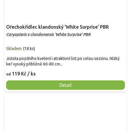
Ořechokřídlec klandonský 'White Surprise' PBR
Caryopteris x clandonensis 'White Surprise' PBR
Skladem
(
18 ks
)
Jistota pozdního kvetení i atraktivní list po celou sezónu. Nízký
keř vysoký přibližně 60-80 cm...
119 Kč
/ ks
od
Detail