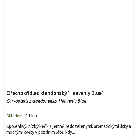
Ořechokřídlec klandonský 'Heavenly Blue'
Caryopteris x clandonensis 'Heavenly Blue'
Skladem
(
31 ks
)
Spolehlivý, nízký keřík s jemně šedozelenými, aromatickými listy a
modrými květy v pozdním létě, kdy...