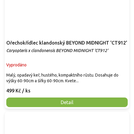
Ořechokřídlec klandonský BEYOND MIDNIGHT 'CT912'
Caryopteris x clandonensis BEYOND MIDNIGHT 'CT912'
Vyprodáno
Malý, opadavý keř, hustého, kompaktního růstu. Dosahuje do
výšky 60-90cm a šířky 60-90cm. Kvete...
499 Kč
/ ks
Detail