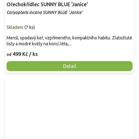
Ořechokřídlec SUNNY BLUE 'Janice'
Caryopteris incana SUNNY BLUE 'Janice'
Skladem
(
7 ks
)
Menší, opadavý keř, vzpřímeného, kompaktního habitu. Zlatožluté
listy a modré květy na konci léta,...
499 Kč
/ ks
od
Detail