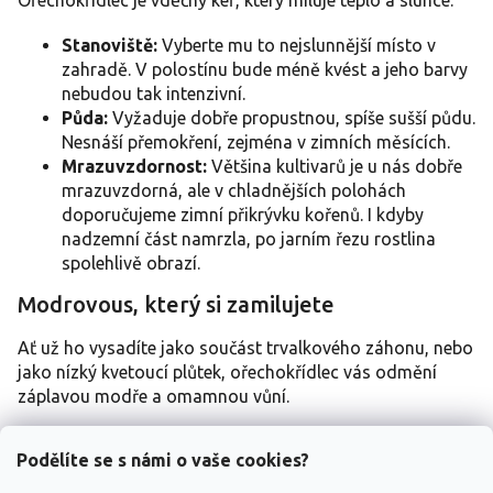
Stanoviště:
Vyberte mu to nejslunnější místo v
zahradě. V polostínu bude méně kvést a jeho barvy
nebudou tak intenzivní.
Půda:
Vyžaduje dobře propustnou, spíše sušší půdu.
Nesnáší přemokření, zejména v zimních měsících.
Mrazuvzdornost:
Většina kultivarů je u nás dobře
mrazuvzdorná, ale v chladnějších polohách
doporučujeme zimní přikrývku kořenů. I kdyby
nadzemní část namrzla, po jarním řezu rostlina
spolehlivě obrazí.
Modrovous, který si zamilujete
Ať už ho vysadíte jako součást trvalkového záhonu, nebo
jako nízký kvetoucí plůtek, ořechokřídlec vás odmění
záplavou modře a omamnou vůní.
Podělíte se s námi o vaše cookies?
Potřebujete poradit?