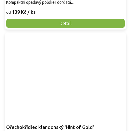
Kompaktní opadavý polokeř dorůstá...
139 Kč
/ ks
od
Detail
Ořechokřídlec klandonský 'Hint of Gold'