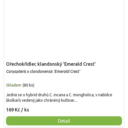
Ořechokřídlec klandonský 'Emerald Crest'
Caryopteris x clandonensis 'Emerald Crest'
Skladem
(
80 ks
)
Jedná se o hybrid druhů C. incana a C. mongholica, v nabídce
školkařů vedený jako chráněný kultivar....
169 Kč
/ ks
Detail