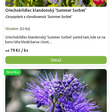
–43 %
Ořechokřídlec klandonský 'Summer Sorbet'
Caryopteris x clandonensis 'Summer Sorbet'
Skladem
(
32 ks
)
Ořechokřídlec klandonský 'Summer Sorbet' potěší tam, kde se na
konci léta hledá barva i život....
79 Kč
/ ks
od
Detail
Novinka