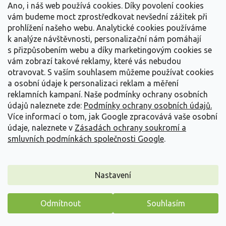
Ano, i náš web používá cookies. Díky povolení cookies
vám budeme moct zprostředkovat nevšední zážitek při
prohlížení našeho webu. Analytické cookies používáme
Kontakt na prodejnu
k analýze návštěvnosti, personalizační nám pomáhají
s přizpůsobením webu a díky marketingovým cookies se
vám zobrazí takové reklamy, které vás nebudou
POZOR - V LÉTĚ OMEZENY OTEVÍRACÍ
otravovat.
S vaším souhlasem můžeme používat cookies
DNY PRODEJNY!
a osobní údaje k personalizaci reklam a měření
reklamních kampaní. Naše podmínky ochrany osobních
Zahradnictví Spomyšl
údajů naleznete zde:
Podmínky ochrany osobních údajů.
Spomyšl 163, 277 05 Spomyšl
Více informací o tom, jak Google zpracovává vaše osobní
údaje, naleznete v
Zásadách ochrany soukromí a
216 216 019
smluvních podmínkách společnosti Google
.
PÁ – NE: 8:00 – 18:00
prodejna@zahradnictvi-spomysl.cz
Nastavení
odpovíme nejpozději do 24 hodin
Detail prodejny
Odmítnout
Souhlasím
Máme pro vás malý dárek