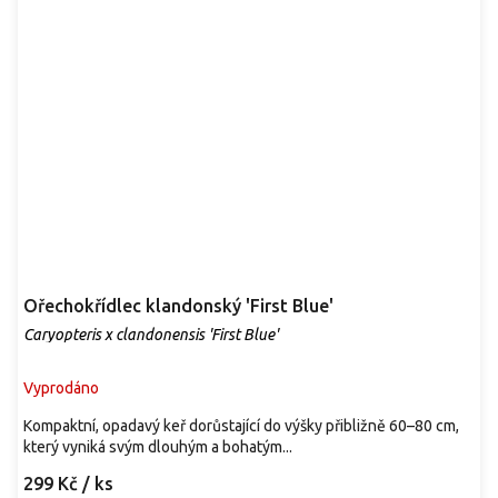
Ořechokřídlec klandonský 'First Blue'
Caryopteris x clandonensis 'First Blue'
Vyprodáno
Kompaktní, opadavý keř dorůstající do výšky přibližně 60–80 cm,
který vyniká svým dlouhým a bohatým...
299 Kč
/ ks