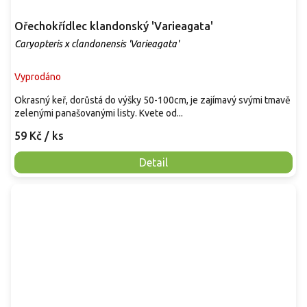
Ořechokřídlec klandonský 'Varieagata'
Caryopteris x clandonensis 'Varieagata'
Vyprodáno
Okrasný keř, dorůstá do výšky 50-100cm, je zajímavý svými tmavě
zelenými panašovanými listy. Kvete od...
59 Kč
/ ks
Detail