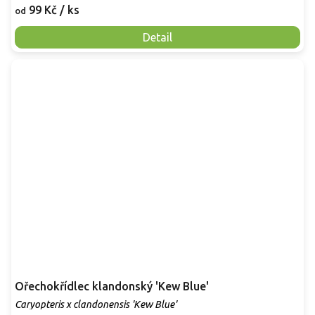
99 Kč
/ ks
od
Detail
Ořechokřídlec klandonský 'Kew Blue'
Caryopteris x clandonensis 'Kew Blue'