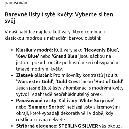
p
panašování.
i
s
Barevné listy i syté květy: Vyberte si ten
u
svůj
V naší nabídce najdete kultivary, které kombinují
klasickou modrou s netradiční barvou olistění:
Klasika v modré:
Kultivary jako
'Heavenly Blue'
,
'Kew Blue'
nebo
'Grand Bleu'
jsou sázkou na
jistotu, pokud toužíte po hustém keři obsypaném
tmavě modrými květy.
Zlatavé olistění:
Pro milovníky kontrastů jsou tu
'Worcester Gold'
,
'Gold Crest'
nebo
'Hint of Gold'
.
Jejich jasně žluté listy v kombinaci s modrými květy
vytvoří v zahradě nepřehlédnutelný prvek.
Panašované rarity:
Kultivary
'White Surprise'
nebo
'Summer Sorbet'
nabízejí listy s krémovými
okraji, které vypadají dekorativně i v době, kdy
rostlina zrovna nekvete.
Stříbrná elegance:
STERLING SILVER
vás okouzlí