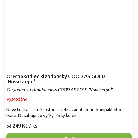
Ořechokřídlec klandonský GOOD AS GOLD
'Novacargol'
Caryopteris x clandonensis GOOD AS GOLD 'Novacargol'
Vyprodáno
Nový kultivar, silně rostoucí, velmi zaobleného, kompaktního
tvaru. Dosahuje do výšky i šířky kolem...
249 Kč
/ ks
od
Detail