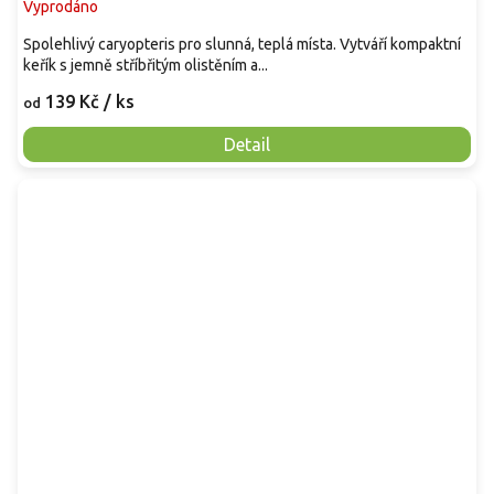
Vyprodáno
Spolehlivý caryopteris pro slunná, teplá místa. Vytváří kompaktní
keřík s jemně stříbřitým olistěním a...
139 Kč
/ ks
od
Detail