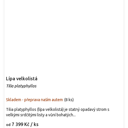
Lípa velkolistá
Tilia platyphyllos
Skladem - přeprava naším autem
(
8 ks
)
Tilia platyphyllos (lípa velkolistá) je statný opadavý strom s
velkými srdčitými listy a vůní bohatých...
7 399 Kč
/ ks
od