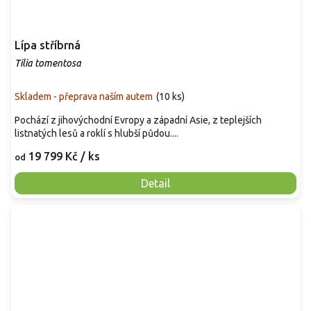
Lípa stříbrná
Tilia tomentosa
Skladem - přeprava naším autem
(
10 ks
)
Pochází z jihovýchodní Evropy a západní Asie, z teplejších
listnatých lesů a roklí s hlubší půdou....
19 799 Kč
/ ks
od
Detail