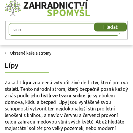
Přejít
na
obsah
Hledat
Okrasné keře a stromy
Lípy
Zasadit
lípu
znamená vytvořit živé dědictví, které přetrvá
staletí. Tento národní strom, který bezpečně pozná každý
z nás podle jeho
listů ve tvaru srdce
, je symbolem
domova, klidu a bezpečí. Lípy jsou vyhlášené svou
schopností vytvořit ten nejdokonalejší stín pro letní
lenošení s knihou, a navíc v červnu a červenci provoní
celou zahradu medovou vůní svých květů. Ať už hledáte
majestátní solitér pro velký pozemek, nebo moderní