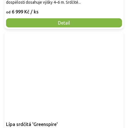
dospělosti dosahuje výšky 4–6 m. Srdčité...
6 999 Kč
/ ks
od
Detail
Lípa srdčitá 'Greenspire'