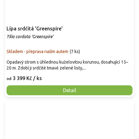
Lípa srdčitá 'Greenspire'
Tilia cordata 'Greenspire'
Skladem - přeprava naším autem
(
7 ks
)
Opadavý strom s úhlednou kuželovitou korunou, dosahující 15–
20 m. Zdobí ji srdčité tmavě zelené listy,...
3 399 Kč
/ ks
od
Detail