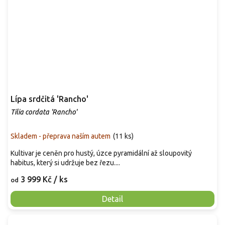
Lípa srdčitá 'Rancho'
Tilia cordata 'Rancho'
Skladem - přeprava naším autem
(
11 ks
)
Kultivar je ceněn pro hustý, úzce pyramidální až sloupovitý
habitus, který si udržuje bez řezu....
3 999 Kč
/ ks
od
Detail