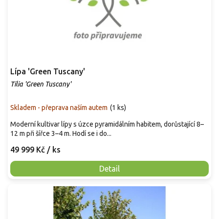
Lípa 'Green Tuscany'
Tilia 'Green Tuscany'
Skladem - přeprava naším autem
(
1 ks
)
Moderní kultivar lípy s úzce pyramidálním habitem, dorůstající 8–
12 m při šířce 3–4 m. Hodí se i do...
49 999 Kč
/ ks
Detail