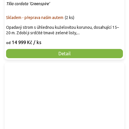
Tilia cordata 'Greenspire'
Skladem - přeprava naším autem
(
2 ks
)
Opadavý strom s úhlednou kuželovitou korunou, dosahující 15–
20 m. Zdobí ji srdčité tmavě zelené listy,...
14 999 Kč
/ ks
od
Detail