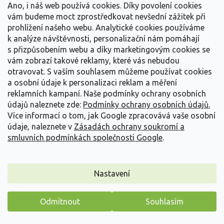
Ano, i náš web používá cookies. Díky povolení cookies
vám budeme moct zprostředkovat nevšední zážitek při
prohlížení našeho webu. Analytické cookies používáme
k analýze návštěvnosti, personalizační nám pomáhají
s přizpůsobením webu a díky marketingovým cookies se
vám zobrazí takové reklamy, které vás nebudou
otravovat.
S vaším souhlasem můžeme používat cookies
a osobní údaje k personalizaci reklam a měření
reklamních kampaní. Naše podmínky ochrany osobních
údajů naleznete zde:
Podmínky ochrany osobních údajů.
Více informací o tom, jak Google zpracovává vaše osobní
údaje, naleznete v
Zásadách ochrany soukromí a
smluvních podmínkách společnosti Google
.
Lípa Miquelova
Nastavení
Tilia miqueliana
Vyprodáno
Odmítnout
Souhlasím
Máme pro vás malý dárek
Stromy s víceméně vejcovitě protáhlou, nahoře zaoblenou