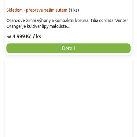
Skladem - přeprava naším autem
(
1 ks
)
Oranžové zimní výhony a kompaktní koruna. Tilia cordata 'Winter
Orange' je kultivar lípy malolisté...
4 999 Kč
/ ks
od
Detail