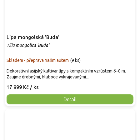
Lípa mongolská 'Buda'
Tilia mongolica 'Buda'
Skladem - přeprava naším autem
(
9 ks
)
Dekorativní asijský kultivar lípy s kompaktním vzrůstem 6–8 m.
Zaujme drobnými, hluboce vykrajovanými...
17 999 Kč
/ ks
Detail