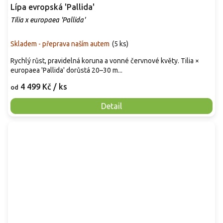
Lípa evropská 'Pallida'
Tilia x europaea 'Pallida'
Skladem - přeprava naším autem
(
5 ks
)
Rychlý růst, pravidelná koruna a vonné červnové květy. Tilia ×
europaea 'Pallida' dorůstá 20–30 m...
4 499 Kč
/ ks
od
Detail