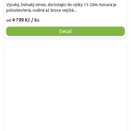
Vysoký, listnatý strom, dorůstající do výšky 15-20m. Koruna je
polootevřená, oválná až široce vejčitá....
4 799 Kč
/ ks
od
Detail