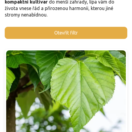
kompaktní kultivar
do menší zahrady, lípa vám do
života vnese řád a přirozenou harmonii, kterou jiné
stromy nenabídnou.
V
Otevřít filtr
ý
p
i
s
p
r
o
d
u
k
t
ů