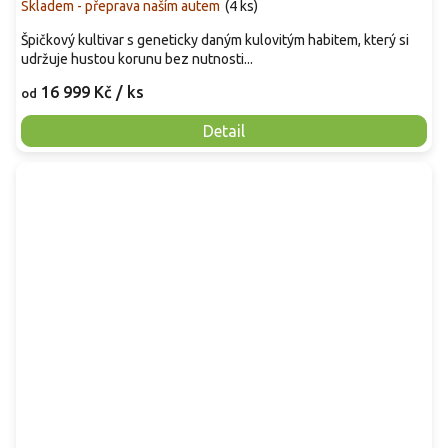
Skladem - přeprava naším autem
(
4 ks
)
Špičkový kultivar s geneticky daným kulovitým habitem, který si
udržuje hustou korunu bez nutnosti...
16 999 Kč
/ ks
od
Detail