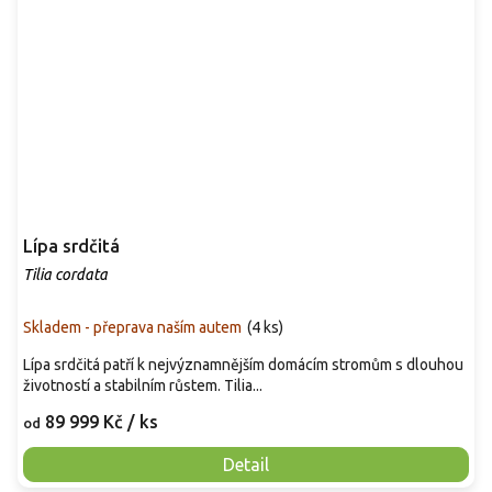
Lípa srdčitá
Tilia cordata
Skladem - přeprava naším autem
(
4 ks
)
Lípa srdčitá patří k nejvýznamnějším domácím stromům s dlouhou
životností a stabilním růstem. Tilia...
89 999 Kč
/ ks
od
Detail