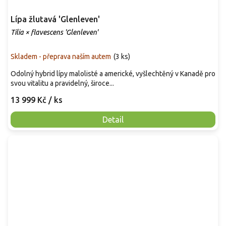
Lípa žlutavá 'Glenleven'
Tilia × flavescens 'Glenleven'
Skladem - přeprava naším autem
(
3 ks
)
Odolný hybrid lípy malolisté a americké, vyšlechtěný v Kanadě pro
svou vitalitu a pravidelný, široce...
13 999 Kč
/ ks
Detail