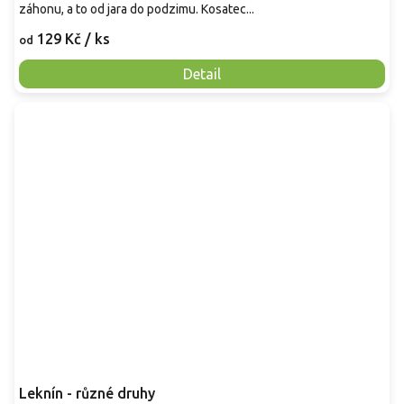
záhonu, a to od jara do podzimu. Kosatec...
129 Kč
/ ks
od
Detail
Leknín - různé druhy