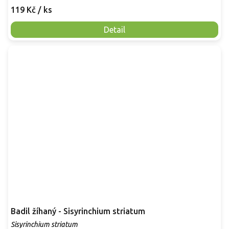
119 Kč
/ ks
Detail
Badil žíhaný - Sisyrinchium striatum
Sisyrinchium striatum