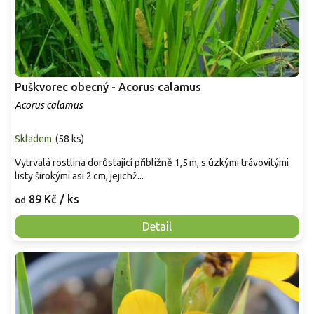
Puškvorec obecný - Acorus calamus
Acorus calamus
Skladem
(
58 ks
)
Vytrvalá rostlina dorůstající přibližně 1,5 m, s úzkými trávovitými
listy širokými asi 2 cm, jejichž...
89 Kč
/ ks
od
Detail