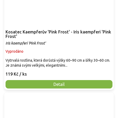
Kosatec Kaempferův 'Pink Frost' - Iris kaempferi 'Pink
Frost'
Iris kaempferi 'Pink Frost'
Vyprodáno
Vytrvalá rostlina, která dorůstá výšky 60–90 cm a šířky 30–60 cm.
Je známá svými velkými, elegantními...
119 Kč
/ ks
Detail