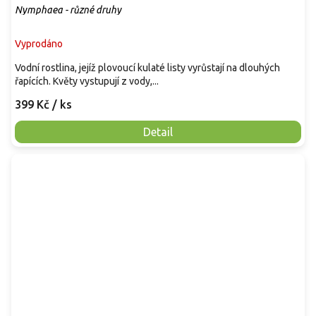
Nymphaea - různé druhy
Vyprodáno
Vodní rostlina, jejíž plovoucí kulaté listy vyrůstají na dlouhých
řapících. Květy vystupují z vody,...
399 Kč
/ ks
Detail