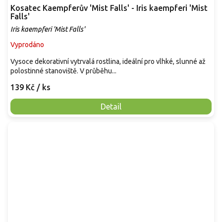
Kosatec Kaempferův 'Mist Falls' - Iris kaempferi 'Mist
Falls'
Iris kaempferi 'Mist Falls'
Vyprodáno
Vysoce dekorativní vytrvalá rostlina, ideální pro vlhké, slunné až
polostinné stanoviště. V průběhu...
139 Kč
/ ks
Detail