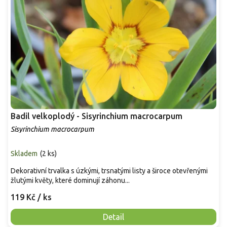
Badil velkoplodý - Sisyrinchium macrocarpum
Sisyrinchium macrocarpum
Skladem
(
2 ks
)
Dekorativní trvalka s úzkými, trsnatými listy a široce otevřenými
žlutými květy, které dominují záhonu...
119 Kč
/ ks
Detail