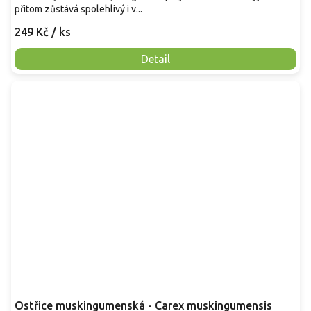
přitom zůstává spolehlivý i v...
249 Kč
/ ks
Detail
Ostřice muskingumenská - Carex muskingumensis