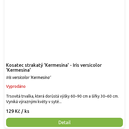
Kosatec strakatý 'Kermesina' - Iris versicolor
'Kermesina'
Iris versicolor 'Kermesina'
Vyprodáno
Trsovitá trvalka, která dorůstá výšky 60–90 cm a šířky 30–60 cm.
Vyniká výraznými květy v syté...
129 Kč
/ ks
Detail