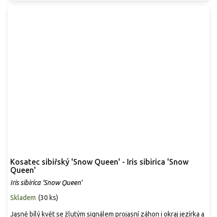
Kosatec sibiřský 'Snow Queen' - Iris sibirica 'Snow
Queen'
Iris sibirica 'Snow Queen'
Skladem
(
30 ks
)
Jasně bílý květ se žlutým signálem projasní záhon i okraj jezírka a