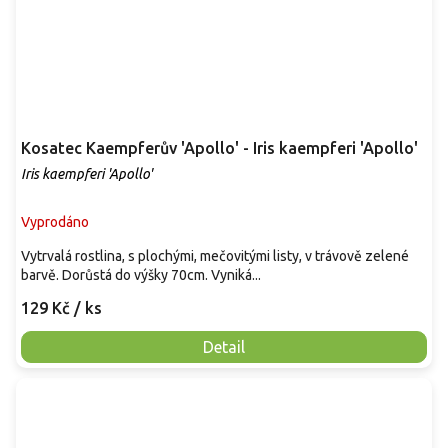
Kosatec Kaempferův 'Apollo' - Iris kaempferi 'Apollo'
Iris kaempferi 'Apollo'
Vyprodáno
Vytrvalá rostlina, s plochými, mečovitými listy, v trávově zelené
barvě. Dorůstá do výšky 70cm. Vyniká...
129 Kč
/ ks
Detail