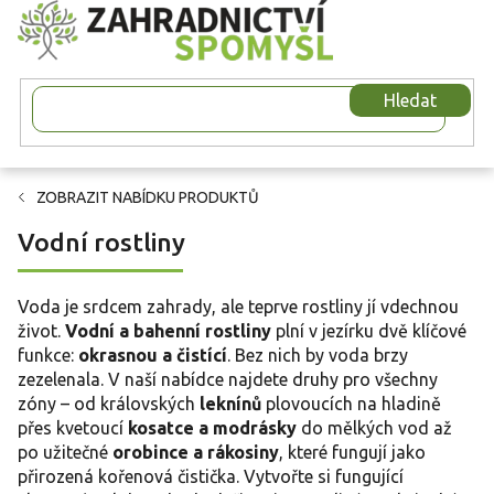
Přejít
na
obsah
Hledat
ZOBRAZIT NABÍDKU PRODUKTŮ
Vodní rostliny
Voda je srdcem zahrady, ale teprve rostliny jí vdechnou
život.
Vodní a bahenní rostliny
plní v jezírku dvě klíčové
funkce:
okrasnou a čistící
. Bez nich by voda brzy
zezelenala. V naší nabídce najdete druhy pro všechny
zóny – od královských
leknínů
plovoucích na hladině
přes kvetoucí
kosatce a modrásky
do mělkých vod až
po užitečné
orobince a rákosiny
, které fungují jako
přirozená kořenová čistička. Vytvořte si fungující