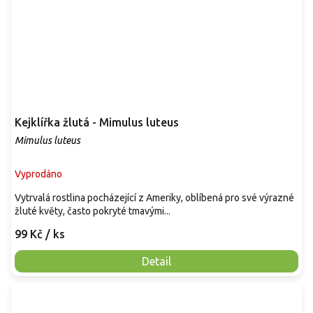
Kejklířka žlutá - Mimulus luteus
Mimulus luteus
Vyprodáno
Vytrvalá rostlina pocházející z Ameriky, oblíbená pro své výrazné
žluté květy, často pokryté tmavými...
99 Kč
/ ks
Detail