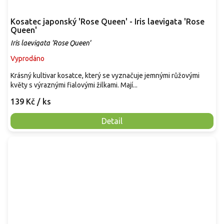
Kosatec japonský 'Rose Queen' - Iris laevigata 'Rose
Queen'
Iris laevigata 'Rose Queen'
Vyprodáno
Krásný kultivar kosatce, který se vyznačuje jemnými růžovými
květy s výraznými fialovými žilkami. Mají...
139 Kč
/ ks
Detail