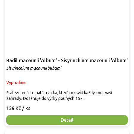
Badil macounii 'Album' - Sisyrinchium macounii 'Album'
Sisyrinchium macounii 'Album'
Vyprodáno
Stálezelená, trsnatá trvalka, která rozsvítí každý kout vaší
zahrady. Dosahuje do výšky pouhých 15 -...
159 Kč
/ ks
Detail