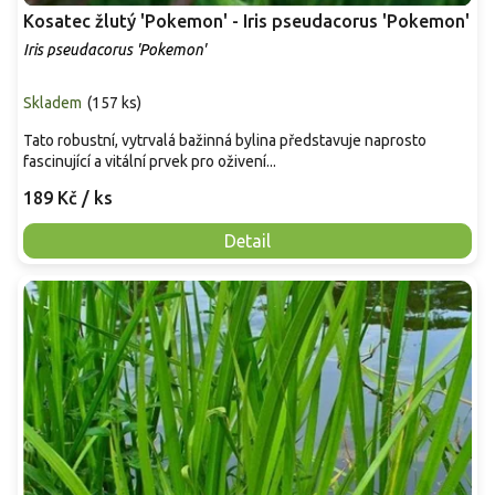
Kosatec žlutý 'Pokemon' - Iris pseudacorus 'Pokemon'
Iris pseudacorus 'Pokemon'
Skladem
(
157 ks
)
Tato robustní, vytrvalá bažinná bylina představuje naprosto
fascinující a vitální prvek pro oživení...
189 Kč
/ ks
Detail