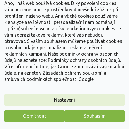
Ano, i náš web používá cookies. Díky povolení cookies
vám budeme moct zprostředkovat nevšední zážitek při
prohlížení našeho webu. Analytické cookies používáme
k analýze návštěvnosti, personalizační nám pomáhají
s přizpůsobením webu a díky marketingovým cookies se
vám zobrazí takové reklamy, které vás nebudou
otravovat.
S vaším souhlasem můžeme používat cookies
a osobní údaje k personalizaci reklam a měření
reklamních kampaní. Naše podmínky ochrany osobních
údajů naleznete zde:
Podmínky ochrany osobních údajů.
Více informací o tom, jak Google zpracovává vaše osobní
údaje, naleznete v
Zásadách ochrany soukromí a
smluvních podmínkách společnosti Google
.
Orobinec nejmenší - Typha minima
Typha minima
Nastavení
Vyprodáno
Odmítnout
Souhlasím
Druh rostliny patřící do čeledi Typhaceae. Jedná se o menší a
Máme pro vás malý dárek
kompaktnější verzi typického orobince,...