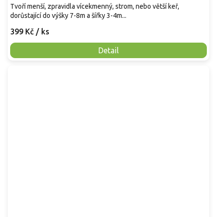
Tvoří menší, zpravidla vícekmenný, strom, nebo větší keř,
dorůstající do výšky 7-8m a šířky 3-4m...
399 Kč
/ ks
Detail