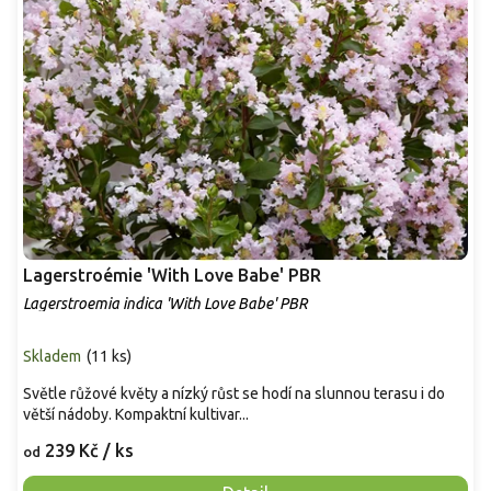
Lagerstroémie 'With Love Babe' PBR
Lagerstroemia indica 'With Love Babe' PBR
Skladem
(
11 ks
)
Světle růžové květy a nízký růst se hodí na slunnou terasu i do
větší nádoby. Kompaktní kultivar...
239 Kč
/ ks
od