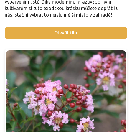
vybarvením listů. Díky moderním, mrazuvzdorným
kultivarům si tuto exotickou krásku můžete dopřát i u
nás, stačí jí vybrat to nejslunnější místo v zahradě!
V
Otevřít filtr
ý
p
i
s
p
r
o
d
u
k
t
ů