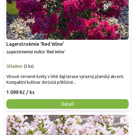
Lagerstroémie 'Red Wine'
Lagerstroemia indica 'Red Wine'
Skladem
(
3 ks
)
Vínově červené květy v létě dají terase výrazný jižanský akcent.
Kompaktní kultivar dorůstá přibližně...
1 099 Kč
/ ks
Detail