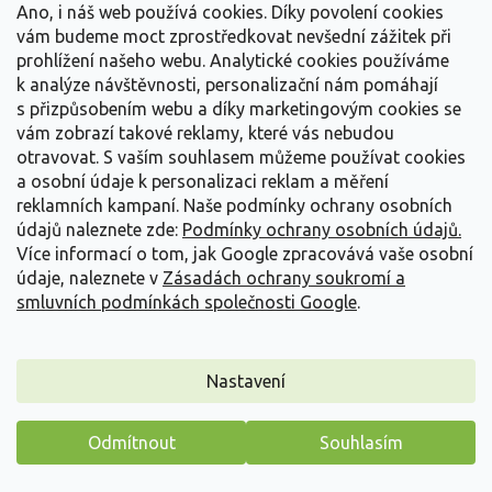
Ano, i náš web používá cookies. Díky povolení cookies
vám budeme moct zprostředkovat nevšední zážitek při
prohlížení našeho webu. Analytické cookies používáme
k analýze návštěvnosti, personalizační nám pomáhají
s přizpůsobením webu a díky marketingovým cookies se
vám zobrazí takové reklamy, které vás nebudou
otravovat.
S vaším souhlasem můžeme používat cookies
a osobní údaje k personalizaci reklam a měření
reklamních kampaní. Naše podmínky ochrany osobních
údajů naleznete zde:
Podmínky ochrany osobních údajů.
Více informací o tom, jak Google zpracovává vaše osobní
údaje, naleznete v
Zásadách ochrany soukromí a
smluvních podmínkách společnosti Google
.
Lagerstroémie 'Crimson Red'
Nastavení
Lagerstroemia indica 'Crimson Red'
Vyprodáno
Odmítnout
Souhlasím
Máme pro vás malý dárek
Černopurpurové listy a karmínové květy od července do září, i do