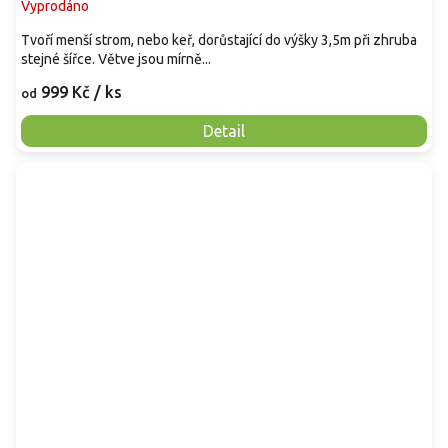
Vyprodáno
Tvoří menší strom, nebo keř, dorůstající do výšky 3,5m při zhruba
stejné šířce. Větve jsou mírně...
999 Kč
/ ks
od
Detail