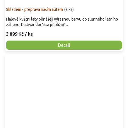
Skladem - přeprava naším autem
(
2 ks
)
Fialové květní laty přinášejí výraznou barvu do slunného letního
záhonu. Kultivar dorůstá přibližně...
3 899 Kč
/ ks
Detail