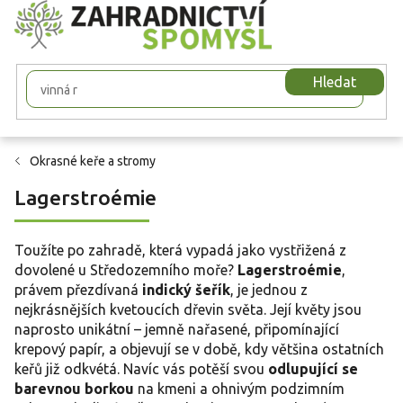
Přejít
na
obsah
Hledat
Okrasné keře a stromy
Lagerstroémie
Toužíte po zahradě, která vypadá jako vystřižená z
dovolené u Středozemního moře?
Lagerstroémie
,
právem přezdívaná
indický šeřík
, je jednou z
nejkrásnějších kvetoucích dřevin světa. Její květy jsou
naprosto unikátní – jemně nařasené, připomínající
krepový papír, a objevují se v době, kdy většina ostatních
keřů již odkvétá. Navíc vás potěší svou
odlupující se
barevnou borkou
na kmeni a ohnivým podzimním