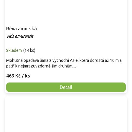
Réva amurská
Vitis amurensis
Skladem
(
14 ks
)
Mohutná opadavá liána z východní Asie, která dorůstá až 10 m a
patří k nejmrazuvzdornějším druhům,...
469 Kč
/ ks
Detail