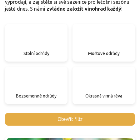
vyprodají, a zajistěte si své sazenice pro letošní sezónu
ještě dnes. S námi
zvládne založit vinohrad každý
!
Stolní odrůdy
Moštové odrůdy
Bezsemenné odrůdy
Okrasná vinná réva
V
Otevřít filtr
ý
p
i