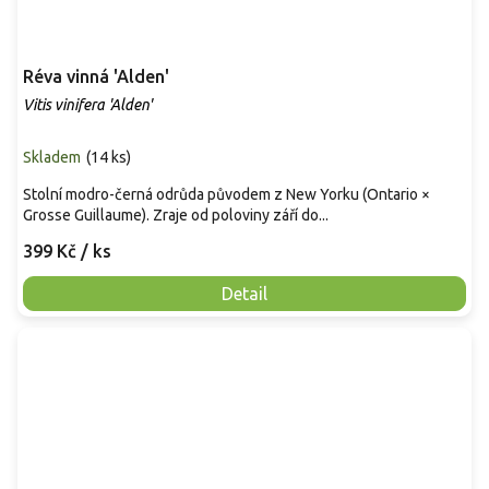
Réva vinná 'Alden'
Vitis vinifera 'Alden'
Skladem
(
14 ks
)
Stolní modro-černá odrůda původem z New Yorku (Ontario ×
Grosse Guillaume). Zraje od poloviny září do...
399 Kč
/ ks
Detail