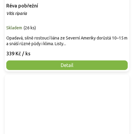
Réva pobřežní
Vitis riparia
Skladem
(
26 ks
)
Opadavá, silně rostoucí liána ze Severní Ameriky dorůstá 10–15 m
a snáší různé půdy i klima. Listy...
339 Kč
/ ks
Detail