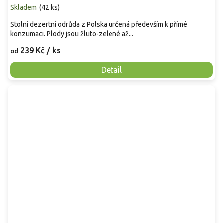
Skladem
(
42 ks
)
Stolní dezertní odrůda z Polska určená především k přímé
konzumaci. Plody jsou žluto-zelené až...
239 Kč
/ ks
od
Detail