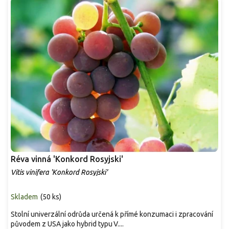
s
p
r
o
d
u
k
t
ů
Réva vinná 'Konkord Rosyjski'
Vitis vinifera 'Konkord Rosyjski'
Skladem
(
50 ks
)
Stolní univerzální odrůda určená k přímé konzumaci i zpracování
původem z USA jako hybrid typu V....