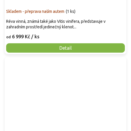
Skladem - přeprava naším autem
(
1 ks
)
Réva vinná, známá také jako Vitis vinifera, představuje v
zahradním prostředí jedinečný klenot...
6 999 Kč
/ ks
od
Detail