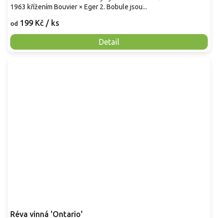
1963 křížením Bouvier × Eger 2. Bobule jsou...
199 Kč
/ ks
od
Detail
Réva vinná 'Ontario'