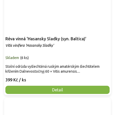
Réva vinná 'Hasansky Sladky (syn. Baltica)'
Vitis vinifera 'Hasansky Sladky'
Skladem
(
6 ks
)
Stolní odrůda vyšlechtěná ruským amatérským šlechtitelem
křížením Dalnevostočnyj 60 × Vitis amurensis....
399 Kč
/ ks
Detail