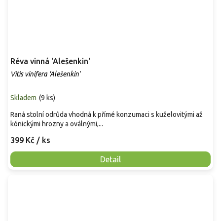
Réva vinná 'Alešenkin'
Vitis vinifera 'Alešenkin'
Skladem
(
9 ks
)
Raná stolní odrůda vhodná k přímé konzumaci s kuželovitými až
kónickými hrozny a oválnými,...
399 Kč
/ ks
Detail