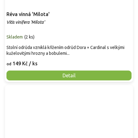
Réva vinná 'Milota'
Vitis vinifera 'Milota'
Skladem
(
2 ks
)
Stolní odrůda vzniklá křížením odrůd Dora × Cardinal s velkými
kuželovitými hrozny a bobulemi...
149 Kč
/ ks
od
Detail