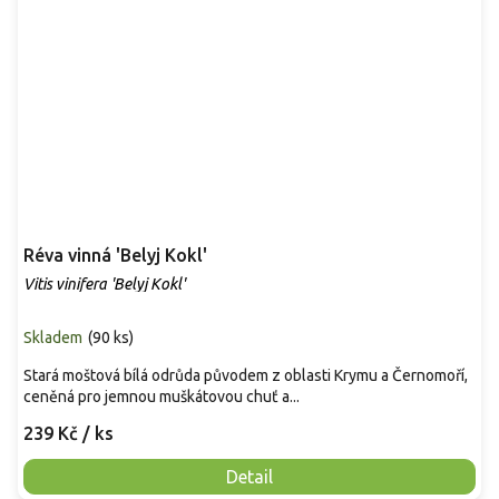
Réva vinná 'Belyj Kokl'
Vitis vinifera 'Belyj Kokl'
Skladem
(
90 ks
)
Stará moštová bílá odrůda původem z oblasti Krymu a Černomoří,
ceněná pro jemnou muškátovou chuť a...
239 Kč
/ ks
Detail