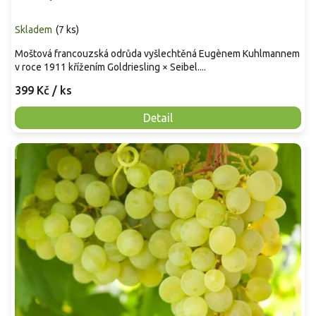
Skladem
(
7 ks
)
Moštová francouzská odrůda vyšlechtěná Eugènem Kuhlmannem
v roce 1911 křížením Goldriesling × Seibel....
399 Kč
/ ks
Detail