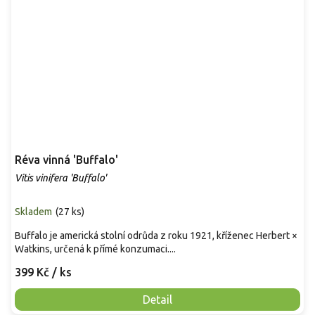
Réva vinná 'Buffalo'
Vitis vinifera 'Buffalo'
Skladem
(
27 ks
)
Buffalo je americká stolní odrůda z roku 1921, kříženec Herbert ×
Watkins, určená k přímé konzumaci....
399 Kč
/ ks
Detail