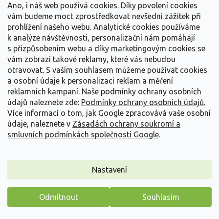
Ano, i náš web používá cookies. Díky povolení cookies
Vitis vinifera 'Mramornyj'
vám budeme moct zprostředkovat nevšední zážitek při
prohlížení našeho webu. Analytické cookies používáme
Skladem
(
5 ks
)
k analýze návštěvnosti, personalizační nám pomáhají
Stolní odrůda moldavského původu, vzniklá křížením Amber
s přizpůsobením webu a díky marketingovým cookies se
Muscat × Dathier de Saint-Vallier. Hrozny...
vám zobrazí takové reklamy, které vás nebudou
otravovat.
S vaším souhlasem můžeme používat cookies
599 Kč
/ ks
a osobní údaje k personalizaci reklam a měření
reklamních kampaní. Naše podmínky ochrany osobních
Detail
údajů naleznete zde:
Podmínky ochrany osobních údajů.
Více informací o tom, jak Google zpracovává vaše osobní
údaje, naleznete v
Zásadách ochrany soukromí a
smluvních podmínkách společnosti Google
.
Nastavení
Odmítnout
Souhlasím
Máme pro vás malý dárek