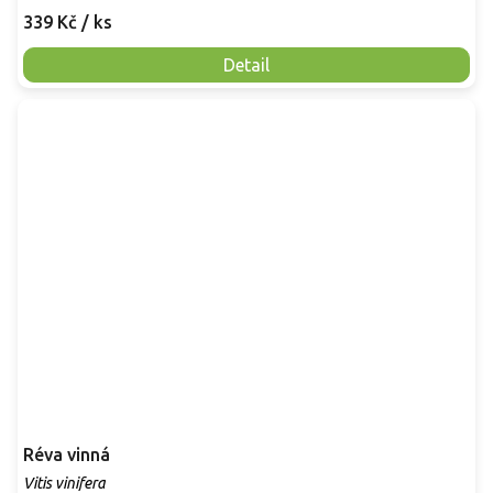
339 Kč
/ ks
Detail
Réva vinná
Vitis vinifera