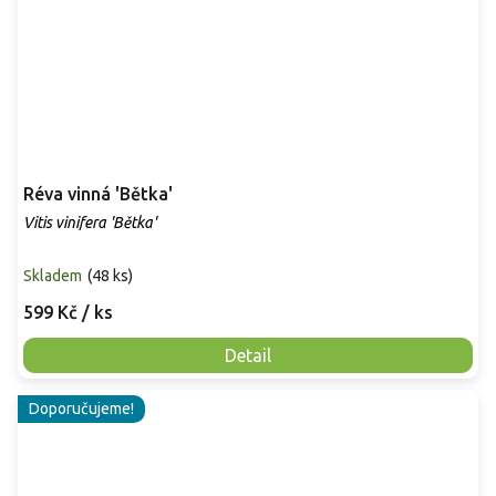
Réva vinná 'Bětka'
Vitis vinifera 'Bětka'
Skladem
(
48 ks
)
599 Kč
/ ks
Detail
Doporučujeme!