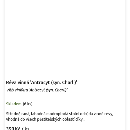
Réva vinná 'Antracyt (syn. Charli)'
Vitis vinifera 'Antracyt (syn. Charli)'
Skladem
(
6 ks
)
Středně raná, lahodná modroplodá stolní odrůda vinné révy,
vhodná do všech pěstitelských oblastí díky...
399 Kč
/ ks