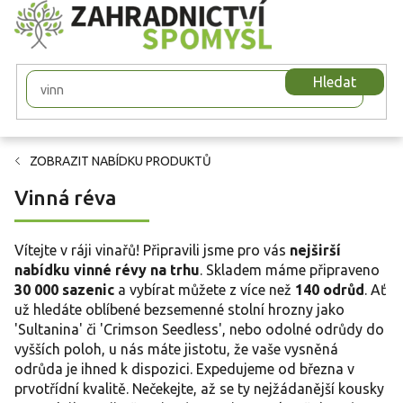
Přejít
na
obsah
Hledat
ZOBRAZIT NABÍDKU PRODUKTŮ
Vinná réva
Vítejte v ráji vinařů! Připravili jsme pro vás
nejširší
nabídku vinné révy na trhu
. Skladem máme připraveno
30 000 sazenic
a vybírat můžete z více než
140 odrůd
. Ať
už hledáte oblíbené bezsemenné stolní hrozny jako
'Sultanina' či 'Crimson Seedless', nebo odolné odrůdy do
vyšších poloh, u nás máte jistotu, že vaše vysněná
odrůda je ihned k dispozici. Expedujeme od března v
prvotřídní kvalitě. Nečekejte, až se ty nejžádanější kousky