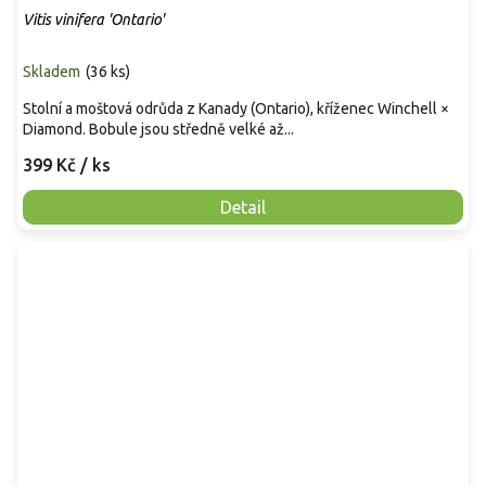
Vitis vinifera 'Ontario'
Skladem
(
36 ks
)
Stolní a moštová odrůda z Kanady (Ontario), kříženec Winchell ×
Diamond. Bobule jsou středně velké až...
399 Kč
/ ks
Detail