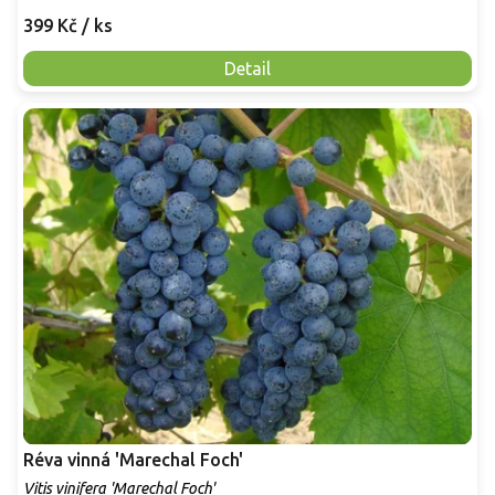
399 Kč
/ ks
Detail
Réva vinná 'Marechal Foch'
Vitis vinifera 'Marechal Foch'