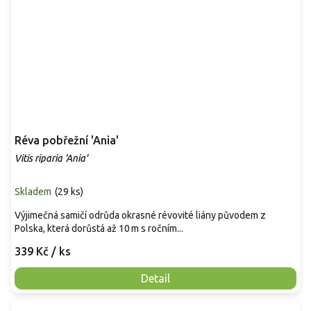
Réva pobřežní 'Ania'
Vitis riparia 'Ania'
Skladem
(
29 ks
)
Výjimečná samičí odrůda okrasné révovité liány původem z
Polska, která dorůstá až 10 m s ročním...
339 Kč
/ ks
Detail