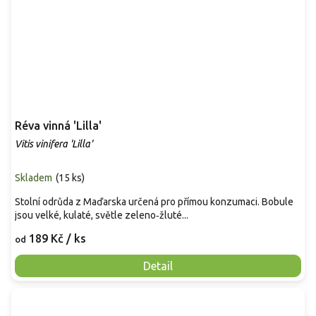
Réva vinná 'Lilla'
Vitis vinifera 'Lilla'
Skladem
(
15 ks
)
Stolní odrůda z Maďarska určená pro přímou konzumaci. Bobule
jsou velké, kulaté, světle zeleno‑žluté...
189 Kč
/ ks
od
Detail