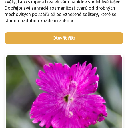
květy, tato skupina trvalek vám nabídne spolehlivé řešení.
Dopřejte své zahradě rozmanitost tvarů od drobných
mechovitých polštářů až po vznešené solitéry, které se
stanou ozdobou každého záhonu.
V
Otevřít filtr
ý
p
i
s
p
r
o
d
u
k
t
ů