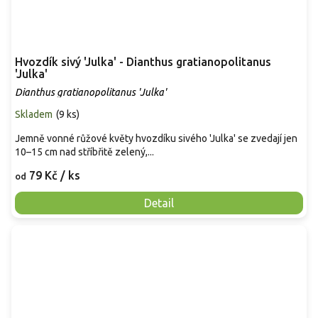
Hvozdík sivý 'Julka' - Dianthus gratianopolitanus
'Julka'
Dianthus gratianopolitanus 'Julka'
Skladem
(
9 ks
)
Jemně vonné růžové květy hvozdíku sivého 'Julka' se zvedají jen
10–15 cm nad stříbřitě zelený,...
79 Kč
/ ks
od
Detail