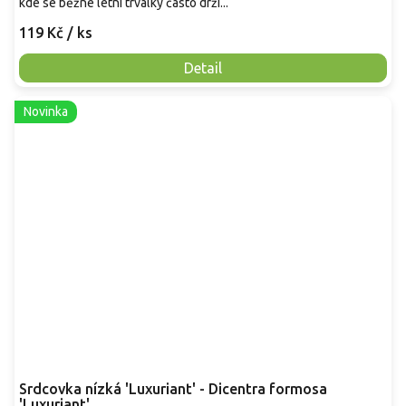
kde se běžné letní trvalky často drží...
119 Kč
/ ks
Detail
Novinka
Srdcovka nízká 'Luxuriant' - Dicentra formosa
'Luxuriant'