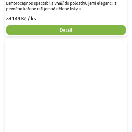
Lamprocapnos spectabilis vnáší do polostínu jarní eleganci, z
pevného kořene raší jemně dělené listy a...
149 Kč
/ ks
od
Detail