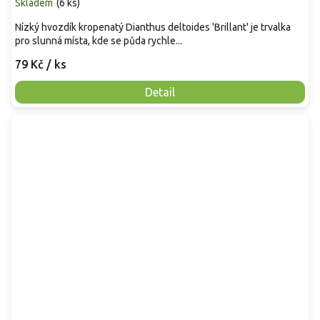
Skladem
(
6 ks
)
Nízký hvozdík kropenatý Dianthus deltoides 'Brillant' je trvalka
pro slunná místa, kde se půda rychle...
79 Kč
/ ks
Detail