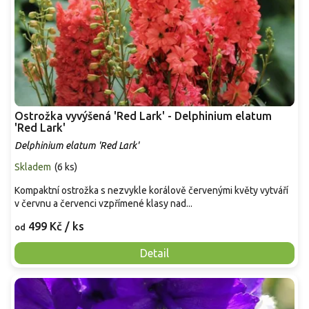
Ostrožka vyvýšená 'Red Lark' - Delphinium elatum
'Red Lark'
Delphinium elatum 'Red Lark'
Skladem
(
6 ks
)
Kompaktní ostrožka s nezvykle korálově červenými květy vytváří
v červnu a červenci vzpřímené klasy nad...
499 Kč
/ ks
od
Detail