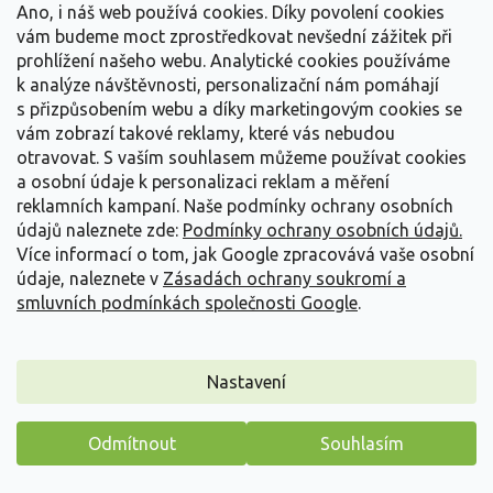
Ano, i náš web používá cookies. Díky povolení cookies
vám budeme moct zprostředkovat nevšední zážitek při
prohlížení našeho webu. Analytické cookies používáme
k analýze návštěvnosti, personalizační nám pomáhají
s přizpůsobením webu a díky marketingovým cookies se
vám zobrazí takové reklamy, které vás nebudou
otravovat.
S vaším souhlasem můžeme používat cookies
a osobní údaje k personalizaci reklam a měření
reklamních kampaní. Naše podmínky ochrany osobních
údajů naleznete zde:
Podmínky ochrany osobních údajů.
Více informací o tom, jak Google zpracovává vaše osobní
údaje, naleznete v
Zásadách ochrany soukromí a
smluvních podmínkách společnosti Google
.
Nastavení
Srdcovka nádherná 'Alba' - Dicentra spectabilis 'Alba'
Dicentra spectabilis 'Alba'
Odmítnout
Souhlasím
Skladem
(
30 ks
)
Máme pro vás malý dárek