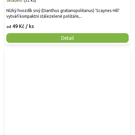
Skladem
(
32 ks
)
Nízký hvozdík sivý (Dianthus gratianopolitanus) 'Scaynes Hill'
vytváří kompaktní stálezelené polštáře,...
49 Kč
/ ks
od
Detail