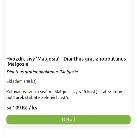
Hvozdík sivý 'Malgosia' - Dianthus gratianopolitanus
'Malgosia'
Dianthus gratianopolitanus 'Malgosia'
Skladem
(
49 ks
)
Kultivar hvozdíku sivého 'Malgosia' vytváří hustý, stálezelený
polštářek stříbřitě zelených listů,...
109 Kč
/ ks
od
Detail