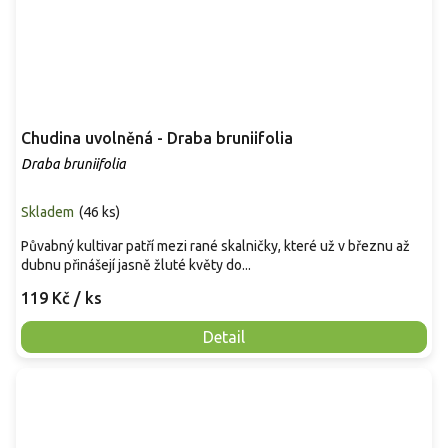
Chudina uvolněná - Draba bruniifolia
Draba bruniifolia
Skladem
(
46 ks
)
Půvabný kultivar patří mezi rané skalničky, které už v březnu až
dubnu přinášejí jasně žluté květy do...
119 Kč
/ ks
Detail