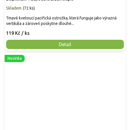
Skladem
(
72 ks
)
Tmavě kvetoucí pacifická ostrožka, která funguje jako výrazná
vertikála a zároveň poskytne dlouhé...
119 Kč
/ ks
Detail
Novinka