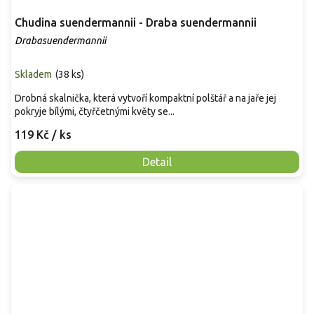
Chudina suendermannii - Draba suendermannii
Drabasuendermannii
Skladem
(
38 ks
)
Drobná skalnička, která vytvoří kompaktní polštář a na jaře jej
pokryje bílými, čtyřčetnými květy se...
119 Kč
/ ks
Detail