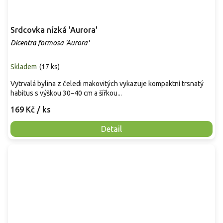
Srdcovka nízká 'Aurora'
Dicentra formosa 'Aurora'
Skladem
(
17 ks
)
Vytrvalá bylina z čeledi makovitých vykazuje kompaktní trsnatý
habitus s výškou 30–40 cm a šířkou...
169 Kč
/ ks
Detail