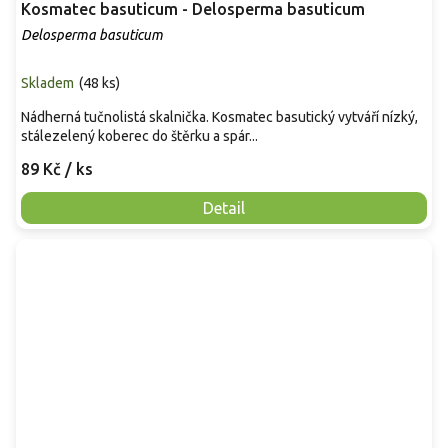
Kosmatec basuticum - Delosperma basuticum
Delosperma basuticum
Skladem
(
48 ks
)
Nádherná tučnolistá skalnička. Kosmatec basutický vytváří nízký,
stálezelený koberec do štěrku a spár...
89 Kč
/ ks
Detail