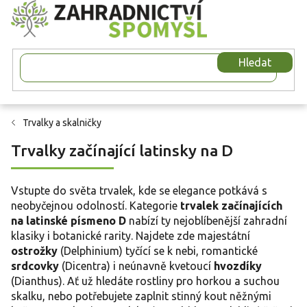
Přejít
na
obsah
Hledat
Trvalky a skalničky
Trvalky začínající latinsky na D
Vstupte do světa trvalek, kde se elegance potkává s
neobyčejnou odolností. Kategorie
trvalek začínajících
na latinské písmeno D
nabízí ty nejoblíbenější zahradní
klasiky i botanické rarity. Najdete zde majestátní
ostrožky
(Delphinium) tyčící se k nebi, romantické
srdcovky
(Dicentra) i neúnavně kvetoucí
hvozdíky
(Dianthus). Ať už hledáte rostliny pro horkou a suchou
skalku, nebo potřebujete zaplnit stinný kout něžnými