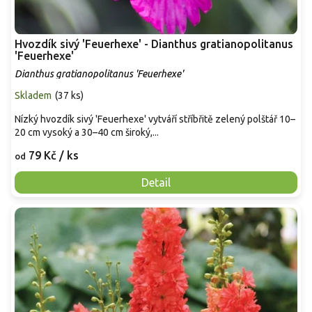
Hvozdík sivý 'Feuerhexe' - Dianthus gratianopolitanus
'Feuerhexe'
Dianthus gratianopolitanus 'Feuerhexe'
Skladem
(
37 ks
)
Nízký hvozdík sivý 'Feuerhexe' vytváří stříbřitě zelený polštář 10–
20 cm vysoký a 30–40 cm široký,...
79 Kč
/ ks
od
Detail