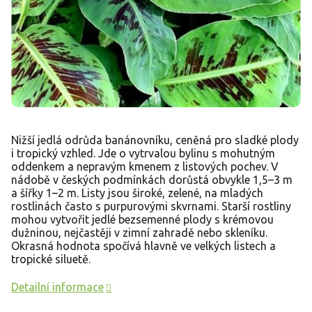
Nižší jedlá odrůda banánovníku, ceněná pro sladké plody
i tropický vzhled. Jde o vytrvalou bylinu s mohutným
oddenkem a nepravým kmenem z listových pochev. V
nádobě v českých podmínkách dorůstá obvykle 1,5–3 m
a šířky 1–2 m. Listy jsou široké, zelené, na mladých
rostlinách často s purpurovými skvrnami. Starší rostliny
mohou vytvořit jedlé bezsemenné plody s krémovou
dužninou, nejčastěji v zimní zahradě nebo skleníku.
Okrasná hodnota spočívá hlavně ve velkých listech a
tropické siluetě.
Detailní informace