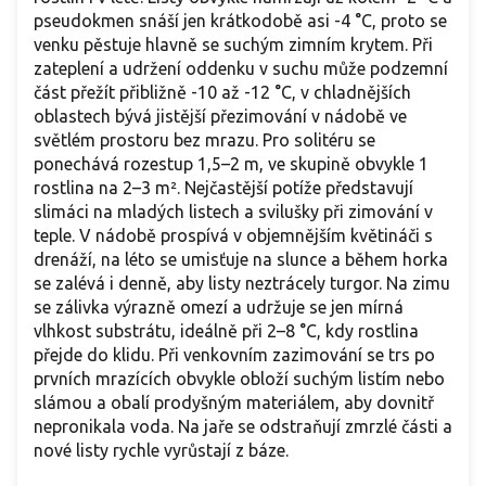
pseudokmen snáší jen krátkodobě asi -4 °C, proto se
venku pěstuje hlavně se suchým zimním krytem. Při
zateplení a udržení oddenku v suchu může podzemní
část přežít přibližně -10 až -12 °C, v chladnějších
oblastech bývá jistější přezimování v nádobě ve
světlém prostoru bez mrazu. Pro solitéru se
ponechává rozestup 1,5–2 m, ve skupině obvykle 1
rostlina na 2–3 m². Nejčastější potíže představují
slimáci na mladých listech a svilušky při zimování v
teple. V nádobě prospívá v objemnějším květináči s
drenáží, na léto se umisťuje na slunce a během horka
se zalévá i denně, aby listy neztrácely turgor. Na zimu
se zálivka výrazně omezí a udržuje se jen mírná
vlhkost substrátu, ideálně při 2–8 °C, kdy rostlina
přejde do klidu. Při venkovním zazimování se trs po
prvních mrazících obvykle obloží suchým listím nebo
slámou a obalí prodyšným materiálem, aby dovnitř
nepronikala voda. Na jaře se odstraňují zmrzlé části a
nové listy rychle vyrůstají z báze.