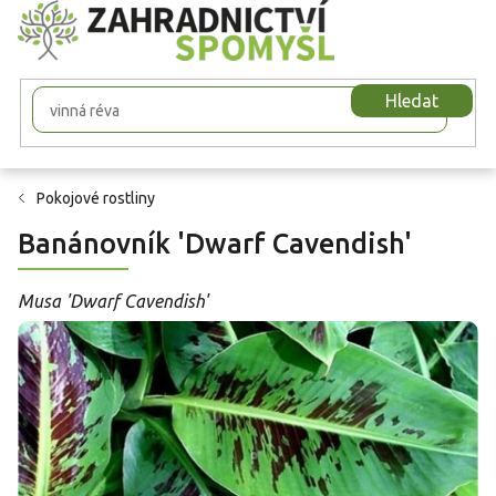
Přejít
na
obsah
Hledat
Pokojové rostliny
Banánovník 'Dwarf Cavendish'
Musa 'Dwarf Cavendish'