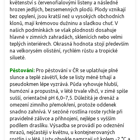
květenství s červenofialovými listeny a následně
hrozen jedlých, bezsemenných plodů. Plody vznikají
bez opylení, jsou kratší než u vysokých obchodních
klonů, mají krémovou dužninu a sladkou chuť. V
našich podmínkách se však plodnosti dosahuje
hlavně v zimních zahradách, sklenících nebo velmi
teplých interiérech. Okrasná hodnota stojí především
na velkorysém olistění, rychlém růstu a tropické
siluetě.
Pěstování:
Pro pěstování v ČR se uplatňuje plné
slunce a teplé závětří, kde se listy méně trhají a
pseudokmen lépe vyzrává. Půda vyhovuje hlubší,
humózní a propustná, v létě trvale vlhčí, v zimě spíše
sušší, orientačně pH 6,0–7,5. Důležitá je drenáž a
omezení zimního přemokření, protože oddenek
snadno zahnívá. V sezóně rostlina roste rychle při
pravidelné zálivce a přihnojení, nejlépe s vyšším
podílem draslíku. Výsadba se provádí po odeznění
mrazů, nejčastěji v květnu, u kontejnerovaných
rostlin i v létě. Listy obvykle namrzají už kolem -2 °C a