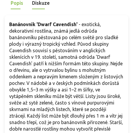
b
Popis
Diskuze
k
Banánovník 'Dwarf Cavendish'
-
exotická,
dekorativní rostlina, známá jedlá odrůda
banánovníku pěstovaná po celém světě pro sladké
plody i výrazný tropický vzhled. Původ skupiny
Cavendish souvisí s pěstováním v anglických
sklenících v 19. století, samotná odrůda 'Dwarf
Cavendish' patří k nižším formám této skupiny. Nejde
o dřevinu, ale o vytrvalou bylinu s mohutným
oddenkem a nepravým kmenem složeným z listových
pochev. V nádobě a v českých podmínkách dorůstá
obvykle 1,5–3 m výšky a asi 1–2 m šířky, ve
vytápěném skleníku může být větší. Listy jsou široké,
svěže až sytě zelené, často s vínově purpurovými
skvrnami na mladých listech, které se později
ztrácejí. Každý list může být dlouhý přes 1 m a vítr jej
snadno třepí, což je pro banánovník přirozené. Starší,
dobře narostlé rostliny mohou vytvořit převislé