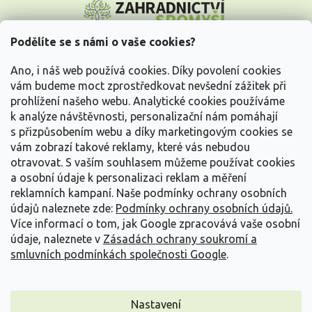
á
p
a
Podělíte se s námi o vaše cookies?
t
Vše o nákupu
í
Ano, i náš web používá cookies. Díky povolení cookies
vám budeme moct zprostředkovat nevšední zážitek při
prohlížení našeho webu. Analytické cookies používáme
Informace pro Vás
k analýze návštěvnosti, personalizační nám pomáhají
s přizpůsobením webu a díky marketingovým cookies se
Kontakujte nás
vám zobrazí takové reklamy, které vás nebudou
otravovat.
S vaším souhlasem můžeme používat cookies
a osobní údaje k personalizaci reklam a měření
reklamních kampaní. Naše podmínky ochrany osobních
údajů naleznete zde:
Podmínky ochrany osobních údajů.
Více informací o tom, jak Google zpracovává vaše osobní
údaje, naleznete v
Zásadách ochrany soukromí a
smluvních podmínkách společnosti Google
.
Vytvořil Shoptet
Nastavení