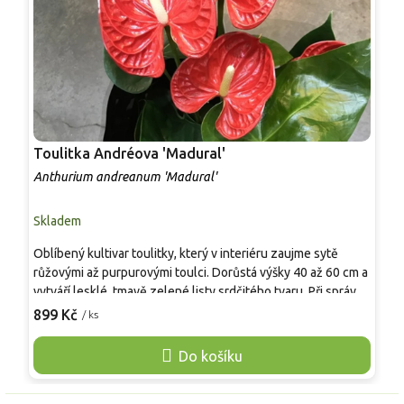
Toulitka Andréova 'Madural'
Ž
Anthurium andreanum 'Madural'
M
Skladem
S
Oblíbený kultivar toulitky, který v interiéru zaujme sytě
Ž
růžovými až purpurovými toulci. Dorůstá výšky 40 až 60 cm a
k
vytváří lesklé, tmavě zelené listy srdčitého tvaru. Při správné
p
péči kvete téměř celoročně, což z ní činí atraktivní
ř
899 Kč
9
/ ks
pokojovou rostlinu pro světlé prostory. Vyžaduje polostín a
s
pravidelnou zálivku. Upozorňujeme, že rostlina obsahuje
t
Do košíku
dráždivé látky, proto ji umístěte mimo dosah dětí a domácích
n
zvířat. Je to estetická stálice moderních domovů.
n