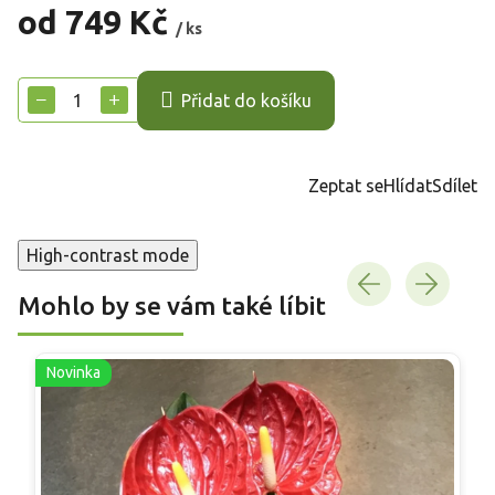
od
749 Kč
/ ks
Měrná
cena:
−
+
Přidat do košíku
Zeptat se
Hlídat
Sdílet
High-contrast mode
Mohlo by se vám také líbit
Novinka