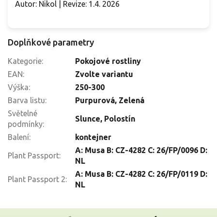
Autor: Nikol | Revize: 1.4. 2026
Doplňkové parametry
Kategorie
:
Pokojové rostliny
EAN
:
Zvolte variantu
Výška
:
250-300
Barva listu
:
Purpurová
,
Zelená
Světelné
Slunce
,
Polostín
podmínky
:
Balení
:
kontejner
A: Musa B: CZ-4282 C: 26/FP/0096 D:
Plant Passport
:
NL
A: Musa B: CZ-4282 C: 26/FP/0119 D:
Plant Passport 2
:
NL
Z