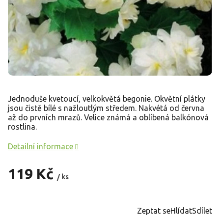
Jednoduše kvetoucí, velkokvětá begonie. Okvětní plátky
jsou čistě bílé s nažloutlým středem. Nakvétá od
června
až do prvních mrazů. Velice známá a oblíbená balkónová
rostlina.
Detailní informace
119 Kč
/ ks
Měrná
cena:
Zeptat se
Hlídat
Sdílet