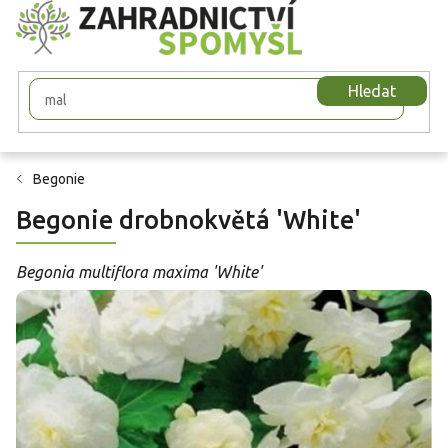
Přejít
na
obsah
Hledat
Begonie
Begonie drobnokvětá 'White'
Begonia multiflora maxima 'White'