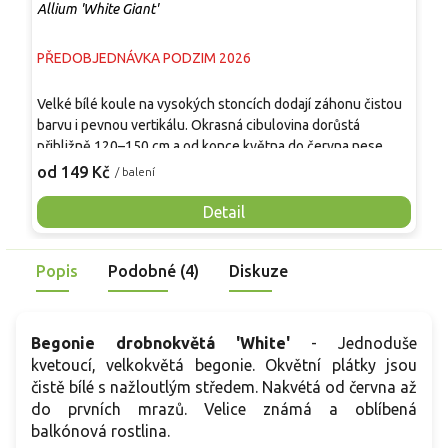
Allium 'White Giant'
T
PŘEDOBJEDNÁVKA PODZIM 2026
P
P
Velké bílé koule na vysokých stoncích dodají záhonu čistou
u
barvu i pevnou vertikálu. Okrasná cibulovina dorůstá
m
přibližně 120–150 cm a od konce května do června nese
š
1
kulovitá květenství o průměru zhruba 15–20 cm. Jsou
od 149 Kč
/ balení
c
složená z množství drobných hvězdicovitých květů čistě
K
bílé barvy, které dobře vystupují nad rašícími a kvetoucími
Detail
v
trvalkami. Listy jsou přízemní, zelené, po odkvětu postupně
h
zatahují. Vynikne v moderních záhonech, prérijních
Popis
Podobné (4)
Diskuze
kompozicích, mezi okrasnými trávami, šalvějemi, pivoňkami,
kakosty a růžemi.
Begonie drobnokvětá 'White'
- Jednoduše
kvetoucí, velkokvětá begonie. Okvětní plátky jsou
čistě bílé s nažloutlým středem. Nakvétá od
června až
do prvních mrazů. Velice známá a oblíbená
balkónová rostlina.