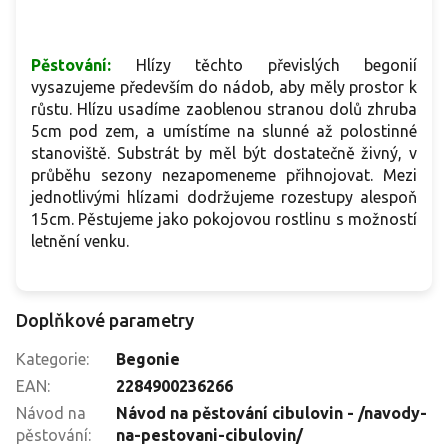
Pěstování:
Hlízy těchto převislých begonií
vysazujeme především do nádob, aby měly prostor k
růstu. Hlízu usadíme zaoblenou stranou dolů zhruba
5cm pod zem, a umístíme na slunné až polostinné
stanoviště. Substrát by měl být dostatečně živný, v
průběhu sezony nezapomeneme přihnojovat. Mezi
jednotlivými hlízami dodržujeme rozestupy alespoň
15cm. Pěstujeme jako pokojovou rostlinu s možností
letnění venku.
Doplňkové parametry
Kategorie
:
Begonie
EAN
:
2284900236266
Návod na
Návod na pěstování cibulovin - /navody-
pěstování
:
na-pestovani-cibulovin/