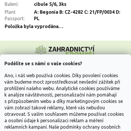
Balení
:
cibule 5/6, 3ks
Plant
A: Begonia B: CZ-4282 C: 21/FP/0034 D:
Passport
:
PL
Položka byla vyprodána…
Z
á
p
a
Podělíte se s námi o vaše cookies?
t
Vše o nákupu
í
Ano, i náš web používá cookies. Díky povolení cookies
vám budeme moct zprostředkovat nevšední zážitek při
prohlížení našeho webu. Analytické cookies používáme
Informace pro Vás
k analýze návštěvnosti, personalizační nám pomáhají
s přizpůsobením webu a díky marketingovým cookies se
Kontakujte nás
vám zobrazí takové reklamy, které vás nebudou
otravovat.
S vaším souhlasem můžeme používat cookies
a osobní údaje k personalizaci reklam a měření
reklamních kampaní. Naše podmínky ochrany osobních