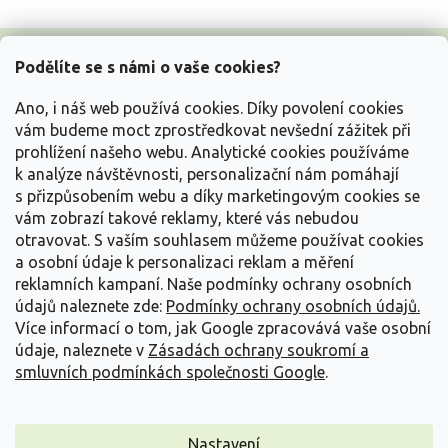
Z
á
Podělíte se s námi o vaše cookies?
p
a
Ano, i náš web používá cookies. Díky povolení cookies
t
vám budeme moct zprostředkovat nevšední zážitek při
í
prohlížení našeho webu. Analytické cookies používáme
Vše o nákupu
k analýze návštěvnosti, personalizační nám pomáhají
s přizpůsobením webu a díky marketingovým cookies se
vám zobrazí takové reklamy, které vás nebudou
Informace pro Vás
otravovat.
S vaším souhlasem můžeme používat cookies
a osobní údaje k personalizaci reklam a měření
Kontakujte nás
reklamních kampaní. Naše podmínky ochrany osobních
údajů naleznete zde:
Podmínky ochrany osobních údajů.
Více informací o tom, jak Google zpracovává vaše osobní
údaje, naleznete v
Zásadách ochrany soukromí a
smluvních podmínkách společnosti Google
.
Nastavení