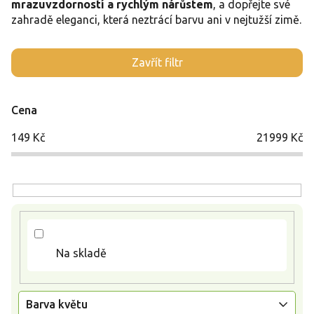
mrazuvzdorností a rychlým nárůstem
, a dopřejte své
zahradě eleganci, která neztrácí barvu ani v nejtužší zimě.
V
Zavřít filtr
ý
p
i
Cena
s
p
149
Kč
21999
Kč
r
o
d
u
k
t
ů
Na skladě
Barva květu