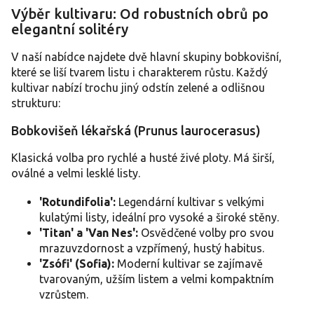
p
Výběr kultivaru: Od robustních obrů po
i
elegantní solitéry
s
u
V naší nabídce najdete dvě hlavní skupiny bobkovišní,
které se liší tvarem listu i charakterem růstu. Každý
kultivar nabízí trochu jiný odstín zelené a odlišnou
strukturu:
Bobkovišeň lékařská (Prunus laurocerasus)
Klasická volba pro rychlé a husté živé ploty. Má širší,
oválné a velmi lesklé listy.
'Rotundifolia':
Legendární kultivar s velkými
kulatými listy, ideální pro vysoké a široké stěny.
'Titan' a 'Van Nes':
Osvědčené volby pro svou
mrazuvzdornost a vzpřímený, hustý habitus.
'Zsófi' (Sofia):
Moderní kultivar se zajímavě
tvarovaným, užším listem a velmi kompaktním
vzrůstem.