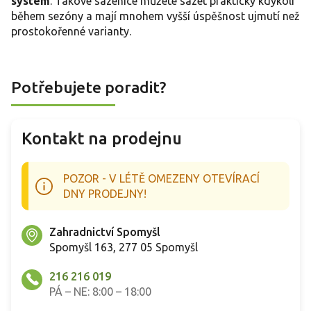
systém
. Takové sazenice můžete sázet prakticky kdykoli
během sezóny a mají mnohem vyšší úspěšnost ujmutí než
prostokořenné varianty.
Potřebujete poradit?
Kontakt na prodejnu
POZOR - V LÉTĚ OMEZENY OTEVÍRACÍ
DNY PRODEJNY!
Zahradnictví Spomyšl
Spomyšl 163, 277 05 Spomyšl
216 216 019
PÁ – NE: 8:00 – 18:00