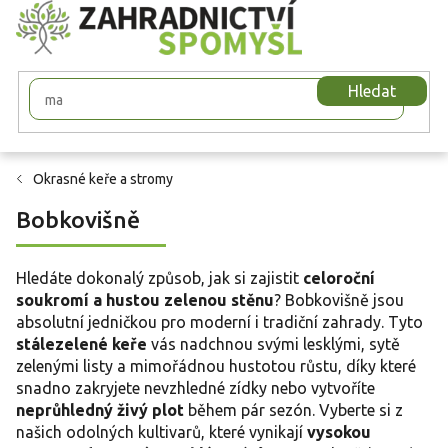
Přejít
na
obsah
Hledat
Okrasné keře a stromy
Bobkovišně
Hledáte dokonalý způsob, jak si zajistit
celoroční
soukromí a hustou zelenou stěnu
? Bobkovišně jsou
absolutní jedničkou pro moderní i tradiční zahrady. Tyto
stálezelené keře
vás nadchnou svými lesklými, sytě
zelenými listy a mimořádnou hustotou růstu, díky které
snadno zakryjete nevzhledné zídky nebo vytvoříte
neprůhledný živý plot
během pár sezón. Vyberte si z
našich odolných kultivarů, které vynikají
vysokou