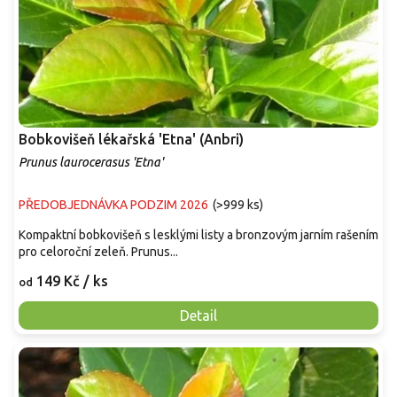
Bobkovišeň lékařská 'Etna' (Anbri)
Prunus laurocerasus 'Etna'
PŘEDOBJEDNÁVKA PODZIM 2026
(
>999 ks
)
Kompaktní bobkovišeň s lesklými listy a bronzovým jarním rašením
pro celoroční zeleň. Prunus...
149 Kč
/ ks
od
Detail