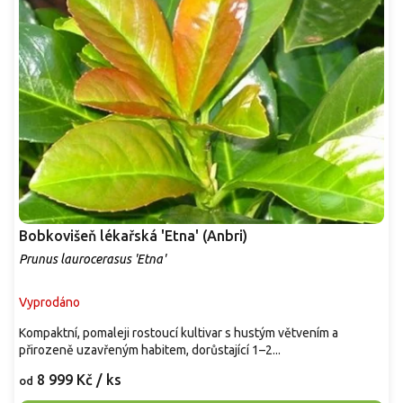
Bobkovišeň lékařská 'Etna' (Anbri)
Prunus laurocerasus 'Etna'
Vyprodáno
Kompaktní, pomaleji rostoucí kultivar s hustým větvením a
přirozeně uzavřeným habitem, dorůstající 1–2...
8 999 Kč
/ ks
od