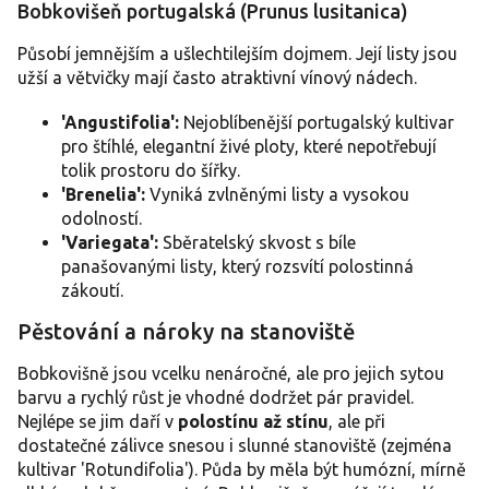
Bobkovišeň portugalská (Prunus lusitanica)
Působí jemnějším a ušlechtilejším dojmem. Její listy jsou
užší a větvičky mají často atraktivní vínový nádech.
'Angustifolia':
Nejoblíbenější portugalský kultivar
pro štíhlé, elegantní živé ploty, které nepotřebují
tolik prostoru do šířky.
'Brenelia':
Vyniká zvlněnými listy a vysokou
odolností.
'Variegata':
Sběratelský skvost s bíle
panašovanými listy, který rozsvítí polostinná
zákoutí.
Pěstování a nároky na stanoviště
Bobkovišně jsou vcelku nenáročné, ale pro jejich sytou
barvu a rychlý růst je vhodné dodržet pár pravidel.
Nejlépe se jim daří v
polostínu až stínu
, ale při
dostatečné zálivce snesou i slunné stanoviště (zejména
kultivar 'Rotundifolia'). Půda by měla být humózní, mírně