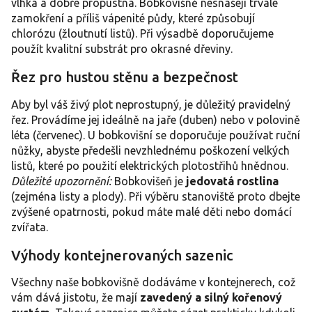
vlhká a dobře propustná. Bobkovišně nesnášejí trvalé
zamokření a příliš vápenité půdy, které způsobují
chlorózu (žloutnutí listů). Při výsadbě doporučujeme
použít kvalitní substrát pro okrasné dřeviny.
Řez pro hustou stěnu a bezpečnost
Aby byl váš živý plot neprostupný, je důležitý pravidelný
řez. Provádíme jej ideálně na jaře (duben) nebo v polovině
léta (červenec). U bobkovišní se doporučuje používat ruční
nůžky, abyste předešli nevzhlednému poškození velkých
listů, které po použití elektrických plotostřihů hnědnou.
Důležité upozornění:
Bobkovišeň je
jedovatá rostlina
(zejména listy a plody). Při výběru stanoviště proto dbejte
zvýšené opatrnosti, pokud máte malé děti nebo domácí
zvířata.
Výhody kontejnerovaných sazenic
Všechny naše bobkovišně dodáváme v kontejnerech, což
vám dává jistotu, že mají
zavedený a silný kořenový