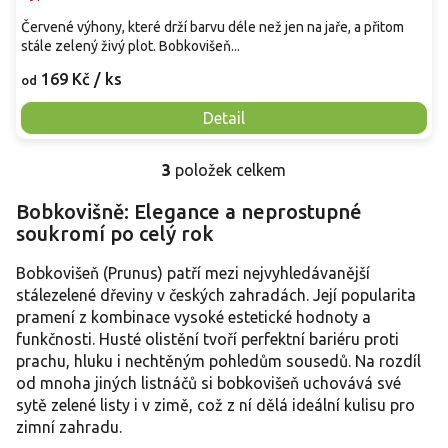
Červené výhony, které drží barvu déle než jen na jaře, a přitom
stále zelený živý plot. Bobkovišeň...
169 Kč
/ ks
od
Detail
3
položek celkem
O
v
Bobkovišně: Elegance a neprostupné
l
soukromí po celý rok
á
d
a
Bobkovišeň (Prunus) patří mezi nejvyhledávanější
c
stálezelené dřeviny v českých zahradách. Její popularita
í
pramení z kombinace vysoké estetické hodnoty a
p
funkčnosti. Husté olistění tvoří perfektní bariéru proti
r
prachu, hluku i nechtěným pohledům sousedů. Na rozdíl
v
od mnoha jiných listnáčů si bobkovišeň uchovává své
k
y
sytě zelené listy i v zimě, což z ní dělá ideální kulisu pro
v
zimní zahradu.
ý