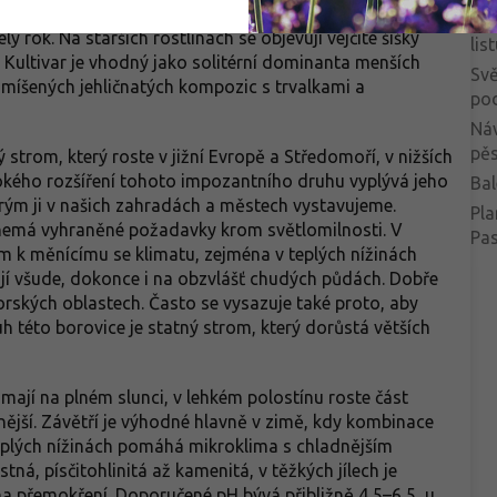
sou 8–12 cm dlouhé, tuhé, tmavě zelené a lehce lesklé.
Ba
ý rok. Na starších rostlinách se objevují vejčité šišky
lis
 Kultivar je vhodný jako solitérní dominanta menších
Svě
míšených jehličnatých kompozic s trvalkami a
po
Ná
pěs
ý strom, který roste v jižní Evropě a Středomoří, v nižších
irokého rozšíření tohoto impozantního druhu vyplývá jeho
Bal
ým ji v našich zahradách a městech vystavujeme.
Pla
le nemá vyhraněné požadavky krom světlomilnosti. V
Pa
em k měnícímu se klimatu, zejména v teplých nížinách
se jí všude, dokonce i na obzvlášť chudých půdách. Dobře
horských oblastech. Často se vysazuje také proto, aby
uh této borovice je statný strom, který dorůstá větších
c mají na plném slunci, v lehkém polostínu roste část
lnější. Závětří je výhodné hlavně v zimě, kdy kombinace
 teplých nížinách pomáhá mikroklima s chladnějším
á, písčitohlinitá až kamenitá, v těžkých jílech je
 na přemokření. Doporučené pH bývá přibližně 4,5–6,5, u