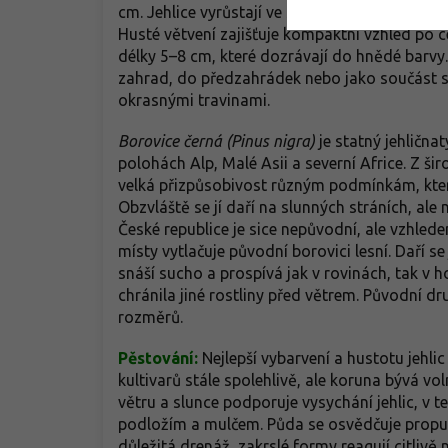
cm. Jehlice vyrůstají ve svazečcích po dvou, j
Husté větvení zajišťuje kompaktní vzhled po cel
délky 5–8 cm, které dozrávají do hnědé barvy.
zahrad, do předzahrádek nebo jako součást s
okrasnými travinami.
Borovice černá (Pinus nigra)
je statný jehličnat
polohách Alp, Malé Asii a severní Africe. Z š
velká přizpůsobivost různým podmínkám, kter
Obzvláště se jí daří na slunných stráních, a
České republice je sice nepůvodní, ale vzhled
místy vytlačuje původní borovici lesní. Daří 
snáší sucho a prospívá jak v rovinách, tak v 
chránila jiné rostliny před větrem. Původní dr
rozměrů.
Pěstování:
Nejlepší vybarvení a hustotu jehli
kultivarů stále spolehlivě, ale koruna bývá vo
větru a slunce podporuje vysychání jehlic, v
podložím a mulčem. Půda se osvědčuje propustn
důležitá drenáž, zakrslé formy reagují citlivě