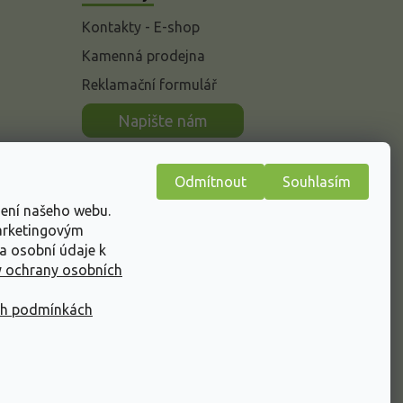
Kontakty - E-shop
Kamenná prodejna
Reklamační formulář
n
Napište nám
Odmítnout
Souhlasím
žení našeho webu.
marketingovým
a osobní údaje k
 ochrany osobních
ch podmínkách