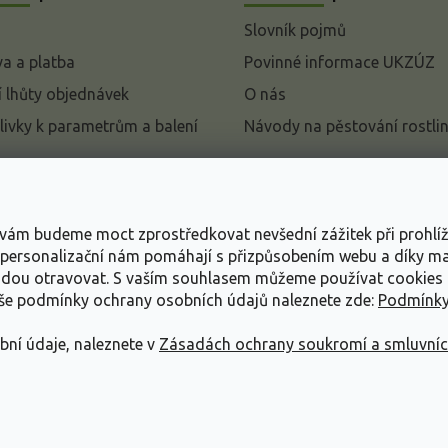
Slovník pojmů
a a platba
Povinné informace UKZÚZ
 lhůty objednávek
O nás
livky k parametrům a balení
Návody na pěstování rostli
pení od kupní smlouvy
mace
s vám budeme moct zprostředkovat nevšední zážitek při prohlí
ace o ochraně osobních
, personalizační nám pomáhají s přizpůsobením webu a díky 
udou otravovat.
S vaším souhlasem můžeme používat cookies 
dní podmínky
aše podmínky ochrany osobních údajů naleznete zde:
Podmínky
bní údaje, naleznete v
Zásadách ochrany soukromí a smluvní