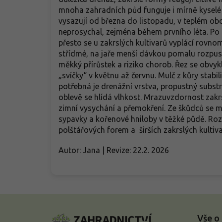
mnoha zahradních půd funguje i mírně kyselé a
vysazují od března do listopadu, v teplém ob
neprosychal, zejména během prvního léta. Po 
přesto se u zakrslých kultivarů vyplácí rovno
střídmé, na jaře menší dávkou pomalu rozpust
měkký přírůstek a riziko chorob. Řez se obvyk
„svíčky“ v květnu až červnu. Mulč z kůry stabil
potřebná je drenážní vrstva, propustný subst
oblevě se hlídá vlhkost. Mrazuvzdornost zakrs
zimní vysychání a přemokření. Ze škůdců se mo
sypavky a kořenové hniloby v těžké půdě. Roze
polštářových forem a širších zakrslých kultiv
Autor: Jana | Revize: 22.2. 2026
Z
á
Vše o
p