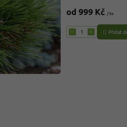
od
999 Kč
/ ks
Měrná
cena:
−
+
Přidat d