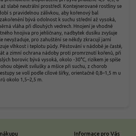
ž slabě neutrální prostředí. Kontejnerované rostliny se
dobí s pravidelnou zálivkou, aby kořenový bal
zakořenění bývá odolnost k suchu střední až vysoká,
měrná vláha při dlouhých vedrech. Hnojení je vhodné
ného hnojiva pro jehličnany, nadbytek dusíku zvyšuje
le nevyžaduje, pro zahuštění se někdy zkracují jarní
izuje vlhkost i teplotu půdy. Pěstování v nádobě je časté,
rát a zimní ochrana nádoby proti promrznutí kořenů, při
lých borovic bývá vysoká, okolo -30°C, rizikem je spíše
hou objevit svilušky a mšice při suchu, z chorob
stupy se volí podle cílové šířky, orientačně 0,8–1,5 m u
arů okolo 1,5–2,5 m.
 nákupu
Informace pro Vás