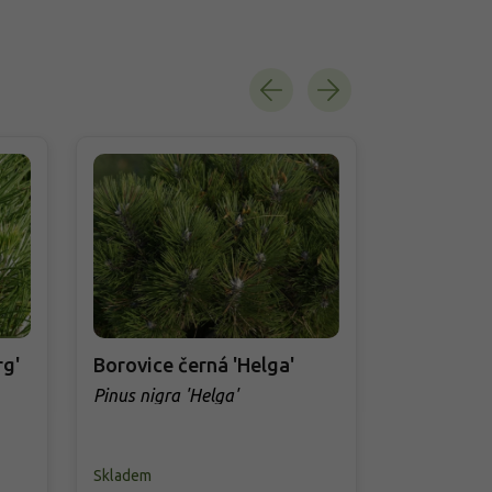
rg'
Borovice černá 'Helga'
Borovice 
Brégeon'
Pinus nigra 'Helga'
Pinus nigra
BAMBINO
Skladem
Skladem