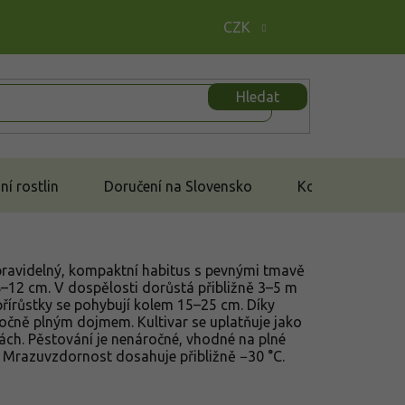
CZK
Hledat
í rostlin
Doručení na Slovensko
Kontakt
 pravidelný, kompaktní habitus s pevnými tmavě
8–12 cm. V dospělosti dorůstá přibližně 3–5 m
 přírůstky se pohybují kolem 15–25 cm. Díky
očně plným dojmem. Kultivar se uplatňuje jako
ách. Pěstování je nenáročné, vhodné na plné
 Mrazuvzdornost dosahuje přibližně −30 °C.