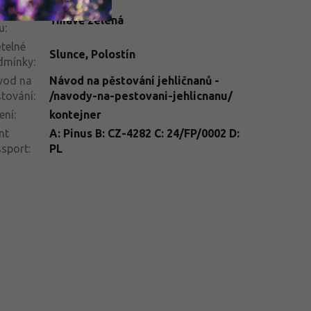
rva
Tmavě zelená
tu
:
telné
Slunce
,
Polostín
dmínky
:
vod na
Návod na pěstování jehličnanů -
tování
:
/navody-na-pestovani-jehlicnanu/
ení
:
kontejner
nt
A: Pinus B: CZ-4282 C: 24/FP/0002 D:
ssport
:
PL