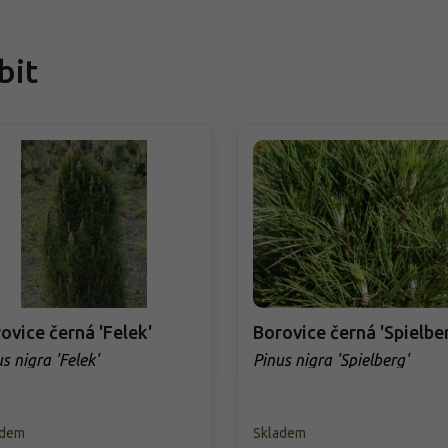
bit
ovice černá 'Felek'
Borovice černá 'Spielbe
s nigra 'Felek'
Pinus nigra 'Spielberg'
adem
Skladem