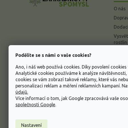
a
O nás
t
í
Doprav
Dodací
Vysvět
rostlin
Odstou
Podělíte se s námi o vaše cookies?
Rekla
Ano, i náš web používá cookies. Díky povolení cookie
Inform
Analytické cookies používáme k analýze návštěvnosti
údajů
cookies se vám zobrazí takové reklamy, které vás neb
Obcho
personalizaci reklam a měření reklamních kampaní. N
údajů.
Více informací o tom, jak Google zpracovává vaše oso
společnosti Google
.
Nastavení