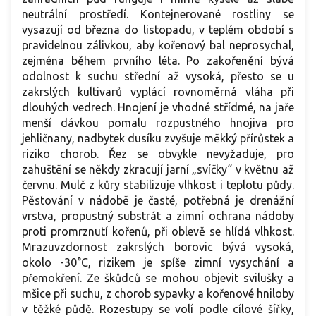
neutrální prostředí. Kontejnerované rostliny se
vysazují od března do listopadu, v teplém období s
pravidelnou zálivkou, aby kořenový bal neprosychal,
zejména během prvního léta. Po zakořenění bývá
odolnost k suchu střední až vysoká, přesto se u
zakrslých kultivarů vyplácí rovnoměrná vláha při
dlouhých vedrech. Hnojení je vhodné střídmé, na jaře
menší dávkou pomalu rozpustného hnojiva pro
jehličnany, nadbytek dusíku zvyšuje měkký přírůstek a
riziko chorob. Řez se obvykle nevyžaduje, pro
zahuštění se někdy zkracují jarní „svíčky“ v květnu až
červnu. Mulč z kůry stabilizuje vlhkost i teplotu půdy.
Pěstování v nádobě je časté, potřebná je drenážní
vrstva, propustný substrát a zimní ochrana nádoby
proti promrznutí kořenů, při oblevě se hlídá vlhkost.
Mrazuvzdornost zakrslých borovic bývá vysoká,
okolo -30°C, rizikem je spíše zimní vysychání a
přemokření. Ze škůdců se mohou objevit svilušky a
mšice při suchu, z chorob sypavky a kořenové hniloby
v těžké půdě. Rozestupy se volí podle cílové šířky,