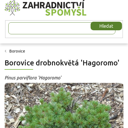
Přejít
na
obsah
Hledat
Borovice
Borovice drobnokvětá 'Hagoromo'
Pinus parviflora 'Hagoromo'