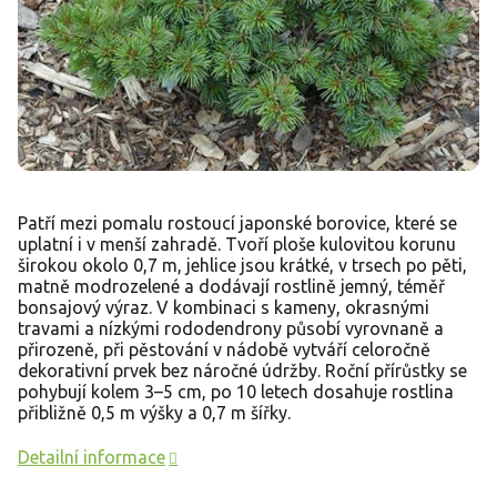
Patří mezi pomalu rostoucí japonské borovice, které se
uplatní i v menší zahradě. Tvoří ploše kulovitou korunu
širokou okolo 0,7 m, jehlice jsou krátké, v trsech po pěti,
matně modrozelené a dodávají rostlině jemný, téměř
bonsajový výraz. V kombinaci s kameny, okrasnými
travami a nízkými rododendrony působí vyrovnaně a
přirozeně, při pěstování v nádobě vytváří celoročně
dekorativní prvek bez náročné údržby. Roční přírůstky se
pohybují kolem 3–5 cm, po 10 letech dosahuje rostlina
přibližně 0,5 m výšky a 0,7 m šířky.
Detailní informace