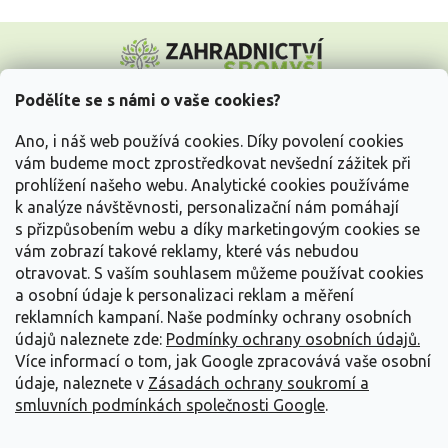
Z
á
p
a
Podělíte se s námi o vaše cookies?
t
Vše o nákupu
í
Ano, i náš web používá cookies. Díky povolení cookies
vám budeme moct zprostředkovat nevšední zážitek při
prohlížení našeho webu. Analytické cookies používáme
Informace pro Vás
k analýze návštěvnosti, personalizační nám pomáhají
s přizpůsobením webu a díky marketingovým cookies se
Kontakujte nás
vám zobrazí takové reklamy, které vás nebudou
otravovat.
S vaším souhlasem můžeme používat cookies
a osobní údaje k personalizaci reklam a měření
reklamních kampaní. Naše podmínky ochrany osobních
údajů naleznete zde:
Podmínky ochrany osobních údajů.
Více informací o tom, jak Google zpracovává vaše osobní
údaje, naleznete v
Zásadách ochrany soukromí a
smluvních podmínkách společnosti Google
.