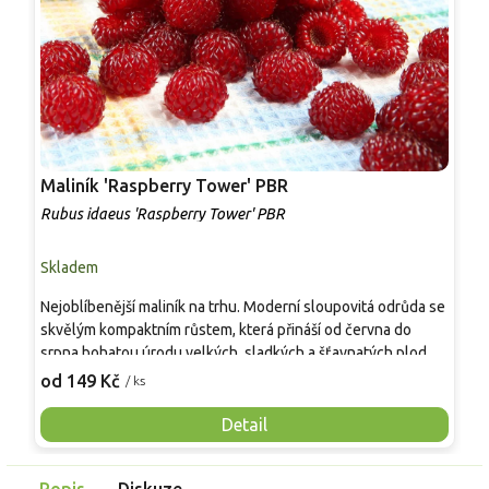
Maliník 'Raspberry Tower' PBR
P
'
Rubus idaeus 'Raspberry Tower' PBR
C
Skladem
S
Nejoblíbenější maliník na trhu. Moderní sloupovitá odrůda se
M
skvělým kompaktním růstem, která přináší od června do
A
srpna bohatou úrodu velkých, sladkých a šťavnatých plodů.
v
Pevné vzpřímené výhony tvoří elegantní habitus bez
j
od 149 Kč
o
/ ks
nutnosti opory, ideální pro nádoby, balkony i malé zahrady.
n
Mrazuvzdornost do −25 °C a spolehlivá vitalita z něj dělají
V
Detail
skvělou volbu pro každého pěstitele.