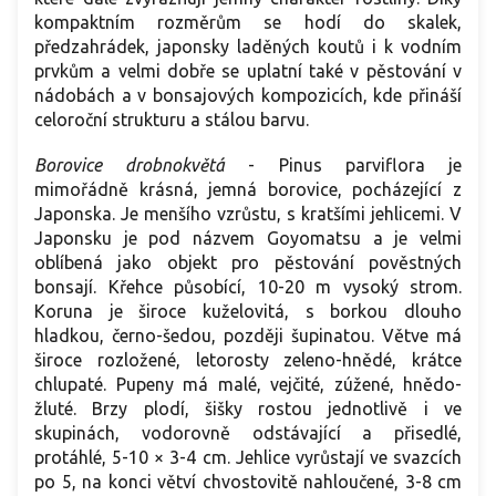
kompaktním rozměrům se hodí do skalek,
předzahrádek, japonsky laděných koutů i k vodním
prvkům a velmi dobře se uplatní také v pěstování v
nádobách a v bonsajových kompozicích, kde přináší
celoroční strukturu a stálou barvu.
Borovice drobnokvětá
- Pinus parviflora je
mimořádně krásná, jemná borovice, pocházející z
Japonska. Je menšího vzrůstu, s kratšími jehlicemi. V
Japonsku je pod názvem Goyomatsu a je velmi
oblíbená jako objekt pro pěstování pověstných
bonsají. Křehce působící, 10-20 m vysoký strom.
Koruna je široce kuželovitá, s borkou dlouho
hladkou, černo-šedou, později šupinatou. Větve má
široce rozložené, letorosty zeleno-hnědé, krátce
chlupaté. Pupeny má malé, vejčité, zúžené, hnědo-
žluté. Brzy plodí, šišky rostou jednotlivě i ve
skupinách, vodorovně odstávající a přisedlé,
protáhlé, 5-10 × 3-4 cm. Jehlice vyrůstají ve svazcích
po 5, na konci větví chvostovitě nahloučené, 3-8 cm