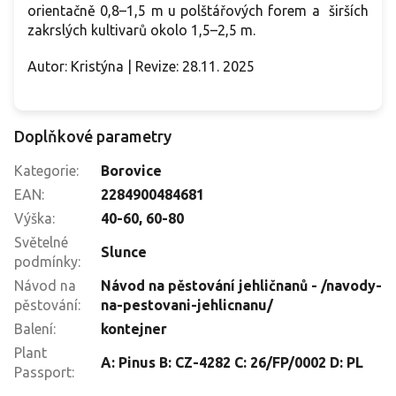
orientačně 0,8–1,5 m u polštářových forem a širších
zakrslých kultivarů okolo 1,5–2,5 m.
Autor: Kristýna | Revize: 28.11. 2025
Doplňkové parametry
Kategorie
:
Borovice
EAN
:
2284900484681
Výška
:
40-60
,
60-80
Světelné
Slunce
podmínky
:
Návod na
Návod na pěstování jehličnanů - /navody-
pěstování
:
na-pestovani-jehlicnanu/
Balení
:
kontejner
Plant
A: Pinus B: CZ-4282 C: 26/FP/0002 D: PL
Passport
: