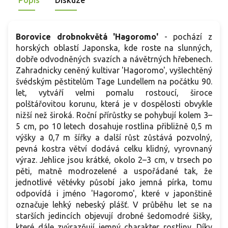
Popis
Diskuze
Borovice drobnokvětá 'Hagoromo'
- pochází z
horských oblastí Japonska, kde roste na slunných,
dobře odvodněných svazích a návětrných hřebenech.
Zahradnicky ceněný kultivar 'Hagoromo', vyšlechtěný
švédským pěstitelům Tage Lundellem na počátku 90.
let, vytváří velmi pomalu rostoucí, široce
polštářovitou korunu, která je v dospělosti obvykle
nižší než široká. Roční přírůstky se pohybují kolem 3–
5 cm, po 10 letech dosahuje rostlina přibližně 0,5 m
výšky a 0,7 m šířky a další růst zůstává pozvolný,
pevná kostra větví dodává celku klidný, vyrovnaný
výraz. Jehlice jsou krátké, okolo 2–3 cm, v trsech po
pěti, matně modrozelené a uspořádané tak, že
jednotlivé větévky působí jako jemná pírka, tomu
odpovídá i jméno 'Hagoromo', které v japonštině
označuje lehký nebeský plášť. V průběhu let se na
starších jedincích objevují drobné šedomodré šišky,
které dále zvýrazňují jemný charakter rostliny. Díky