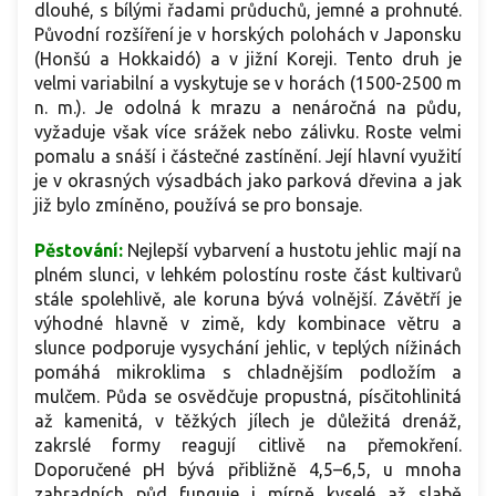
dlouhé, s bílými řadami průduchů, jemné a prohnuté.
Původní rozšíření je v horských polohách v Japonsku
(Honšú a Hokkaidó) a v jižní Koreji. Tento druh je
velmi variabilní a vyskytuje se v horách (1500-2500 m
n. m.). Je odolná k mrazu a nenáročná na půdu,
vyžaduje však více srážek nebo zálivku. Roste velmi
pomalu a snáší i částečné zastínění. Její hlavní využití
je v okrasných výsadbách jako parková dřevina a jak
již bylo zmíněno, používá se pro bonsaje.
Pěstování:
Nejlepší vybarvení a hustotu jehlic mají na
plném slunci, v lehkém polostínu roste část kultivarů
stále spolehlivě, ale koruna bývá volnější. Závětří je
výhodné hlavně v zimě, kdy kombinace větru a
slunce podporuje vysychání jehlic, v teplých nížinách
pomáhá mikroklima s chladnějším podložím a
mulčem. Půda se osvědčuje propustná, písčitohlinitá
až kamenitá, v těžkých jílech je důležitá drenáž,
zakrslé formy reagují citlivě na přemokření.
Doporučené pH bývá přibližně 4,5–6,5, u mnoha
zahradních půd funguje i mírně kyselé až slabě