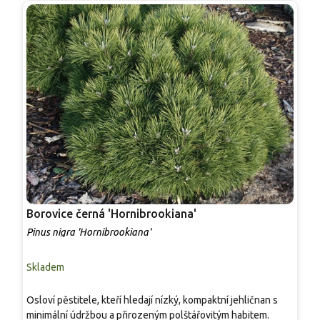
Borovice černá 'Hornibrookiana'
B
Pinus nigra 'Hornibrookiana'
P
Skladem
S
Osloví pěstitele, kteří hledají nízký, kompaktní jehličnan s
I
minimální údržbou a přirozeným polštářovitým habitem.
P