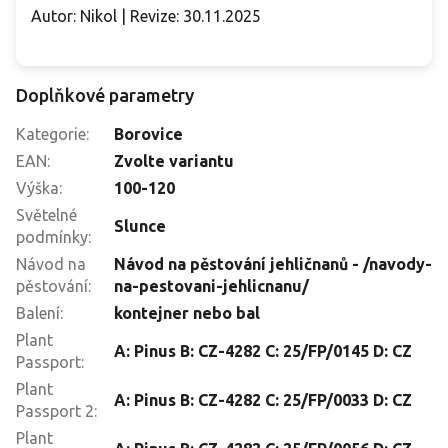
Autor: Nikol | Revize: 30.11.2025
Doplňkové parametry
Kategorie
:
Borovice
EAN
:
Zvolte variantu
Výška
:
100-120
Světelné
Slunce
podmínky
:
Návod na
Návod na pěstování jehličnanů - /navody-
pěstování
:
na-pestovani-jehlicnanu/
Balení
:
kontejner nebo bal
Plant
A: Pinus B: CZ-4282 C: 25/FP/0145 D: CZ
Passport
:
Plant
A: Pinus B: CZ-4282 C: 25/FP/0033 D: CZ
Passport 2
:
Plant