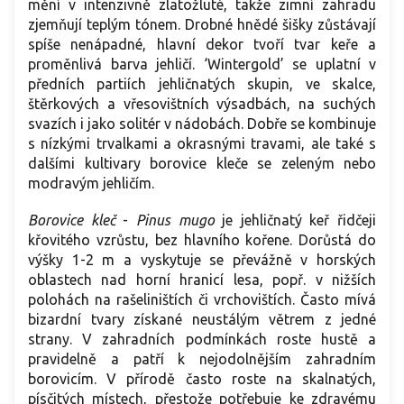
mění v intenzivně zlatožluté, takže zimní zahradu
zjemňují teplým tónem. Drobné hnědé šišky zůstávají
spíše nenápadné, hlavní dekor tvoří tvar keře a
proměnlivá barva jehličí. ‘Wintergold’ se uplatní v
předních partiích jehličnatých skupin, ve skalce,
štěrkových a vřesovištních výsadbách, na suchých
svazích i jako solitér v nádobách. Dobře se kombinuje
s nízkými trvalkami a okrasnými travami, ale také s
dalšími kultivary borovice kleče se zeleným nebo
modravým jehličím.
Borovice kleč
-
Pinus mugo
je jehličnatý keř řidčeji
křovitého vzrůstu, bez hlavního kořene. Dorůstá do
výšky 1-2 m a vyskytuje se převážně v horských
oblastech nad horní hranicí lesa, popř. v nižších
polohách na rašeliništích či vrchovištích. Často mívá
bizardní tvary získané neustálým větrem z jedné
strany. V zahradních podmínkách roste hustě a
pravidelně a patří k nejodolnějším zahradním
borovicím. V přírodě často roste na skalnatých,
písčitých místech, přestože potřebuje ke zdravému