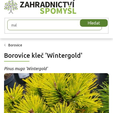
Přejít
na
obsah
Hledat
Borovice
Borovice kleč 'Wintergold'
Pinus mugo 'Wintergold'