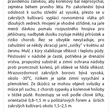
pravidelnou zálivkou, aby kořenový bal neprosychal,
zejména během prvního léta. Po zakořenění bývá
odolnost k suchu střední až vysoká, přesto se u
zakrslých kultivarů vyplácí rovnoměrná vláha při
dlouhých vedrech. Hnojení je vhodné střídmé, na jaře
menší dávkou pomalu rozpustného hnojiva pro
jehličnany, nadbytek dusíku zvyšuje měkký přírůstek a
riziko chorob. Řez se obvykle nevyžaduje, pro
zahuštění se někdy zkracují jarní „svíčky“ v květnu až
červnu. Mulč z kůry stabilizuje vlhkost i teplotu půdy.
Pěstování v nádobě je časté, potřebná je drenážní
vrstva, propustný substrát a zimní ochrana nádoby
proti promrznutí kořenů, při oblevě se hlídá vlhkost.
Mrazuvzdornost zakrslých borovic bývá vysoká,
okolo -30°C, rizikem je spíše zimní vysychání a
přemokření. Ze škůdců se mohou objevit svilušky a
mšice při suchu, z chorob sypavky a kořenové hniloby
v těžké půdě. Rozestupy se volí podle cílové šířky,
orientačně 0,8–1,5 m u polštářových forem a širších
zakrslých kultivarů okolo 1,5–2,5 m.