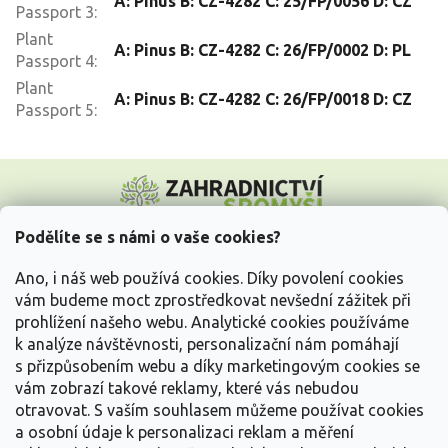
A: Pinus B: CZ-4282 C: 25/FP/0056 D: CZ
Passport 3
:
Plant
A: Pinus B: CZ-4282 C: 26/FP/0002 D: PL
Passport 4
:
Plant
A: Pinus B: CZ-4282 C: 26/FP/0018 D: CZ
Passport 5
:
Z
á
p
a
Podělíte se s námi o vaše cookies?
t
Vše o nákupu
í
Ano, i náš web používá cookies. Díky povolení cookies
vám budeme moct zprostředkovat nevšední zážitek při
prohlížení našeho webu. Analytické cookies používáme
Informace pro Vás
k analýze návštěvnosti, personalizační nám pomáhají
s přizpůsobením webu a díky marketingovým cookies se
Kontakujte nás
vám zobrazí takové reklamy, které vás nebudou
otravovat.
S vaším souhlasem můžeme používat cookies
a osobní údaje k personalizaci reklam a měření