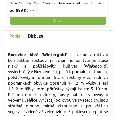
Vytváří hustě větvený keř s vodorovnými větvemi a tmavě
t
zelenými jehlicemi dlouhými asi 6–8 cm, které podrží
k
od 899 Kč
o
/ ks
dekorativní efekt i v zimě. V dospělosti dosahuje přibližně
z
0,6–1 m výšky a kolem 1–1,5 m šířky v závislosti na stanovišti
t
Detail
a stáří, roční přírůstky se obvykle pohybují mezi 5 a 10 cm.
v
Uplatní se ve vřesovištích, předzahrádkách, na suchých
s
Popis
Diskuze
svazích i v nádobách, kde díky dobré mrazuvzdornosti a
z
odolnosti vůči větru přináší stabilní strukturu výsadby.
Borovice kleč 'Wintergold'
- velmi atraktivní
kompaktně rostoucí jehličnan, jehož tvar je spíše
nízký a polštářovitý. Kultivar ‘Wintergold’,
vyšlechtěný v Nizozemsku, patří k pomalu rostoucím,
polštářovitým formám. Starší rostliny v zahradních
podmínkách obvykle dosahují 1–1,2 m výšky a asi
1,5–2 m šířky, roční přírůstky bývají kolem 5–10 cm.
Keř má mírně rozložitý, hustý habitus s pevnými
větvemi. Jehlice vyrůstají po dvou ve svazečcích, jsou
středně dlouhé, mírně zkroucené a po většinu
vegetace zelené až zelenožluté. S poklesem teplot se