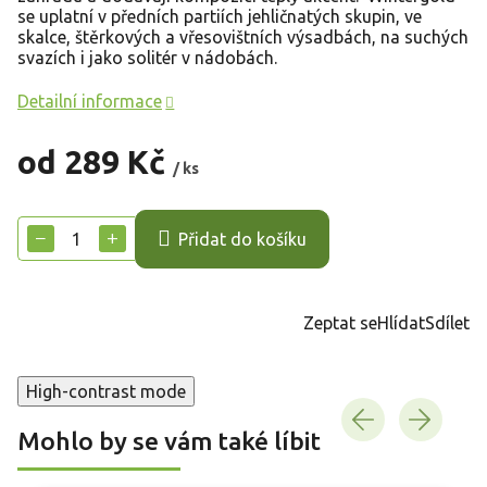
se uplatní v předních partiích jehličnatých skupin, ve
skalce, štěrkových a vřesovištních výsadbách, na suchých
svazích i jako solitér v nádobách.
Detailní informace
od
289 Kč
/ ks
Měrná
cena:
−
+
Přidat do košíku
Zeptat se
Hlídat
Sdílet
High-contrast mode
Mohlo by se vám také líbit