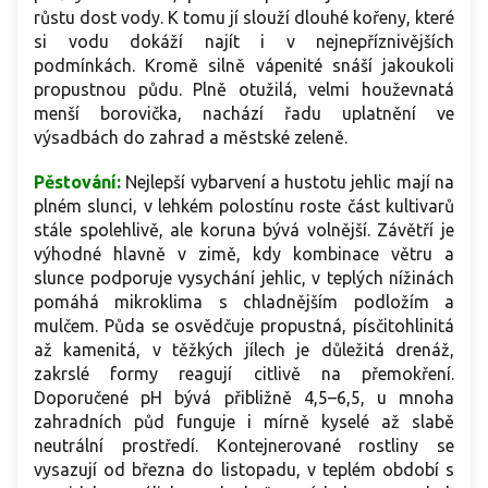
růstu dost vody. K tomu jí slouží dlouhé kořeny, které
si vodu dokáží najít i v nejnepříznivějších
podmínkách. Kromě silně vápenité snáší jakoukoli
propustnou půdu. Plně otužilá, velmi houževnatá
menší borovička, nachází řadu uplatnění ve
výsadbách do zahrad a městské zeleně.
Pěstování:
Nejlepší vybarvení a hustotu jehlic mají na
plném slunci, v lehkém polostínu roste část kultivarů
stále spolehlivě, ale koruna bývá volnější. Závětří je
výhodné hlavně v zimě, kdy kombinace větru a
slunce podporuje vysychání jehlic, v teplých nížinách
pomáhá mikroklima s chladnějším podložím a
mulčem. Půda se osvědčuje propustná, písčitohlinitá
až kamenitá, v těžkých jílech je důležitá drenáž,
zakrslé formy reagují citlivě na přemokření.
Doporučené pH bývá přibližně 4,5–6,5, u mnoha
zahradních půd funguje i mírně kyselé až slabě
neutrální prostředí. Kontejnerované rostliny se
vysazují od března do listopadu, v teplém období s