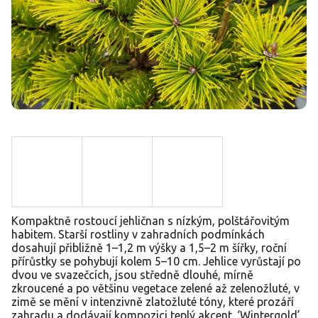
Kompaktně rostoucí jehličnan s nízkým, polštářovitým
habitem. Starší rostliny v zahradních podmínkách
dosahují přibližně 1–1,2 m výšky a 1,5–2 m šířky, roční
přírůstky se pohybují kolem 5–10 cm. Jehlice vyrůstají po
dvou ve svazečcích, jsou středně dlouhé, mírně
zkroucené a po většinu vegetace zelené až zelenožluté, v
zimě se mění v intenzivně zlatožluté tóny, které prozáří
zahradu a dodávají kompozici teplý akcent. ‘Wintergold’