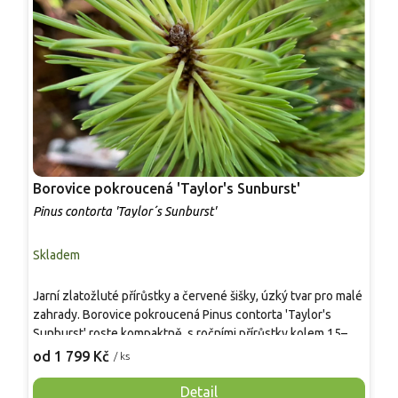
Borovice pokroucená 'Taylor's Sunburst'
B
Pinus contorta 'Taylor´s Sunburst'
P
Skladem
S
Jarní zlatožluté přírůstky a červené šišky, úzký tvar pro malé
V
zahrady. Borovice pokroucená Pinus contorta 'Taylor's
h
Sunburst' roste kompaktně, s ročními přírůstky kolem 15–20
j
cm. V 10 letech mívá přibližně 1,8–2,0 m výšky a 0,6–1,0 m
1
od 1 799 Kč
o
/ ks
šířky. V létě jehlice tmavozelené, na jaře však nové „svíčky“
vybarvují do žlutých tónů a drží barvu několik týdnů. Na
Detail