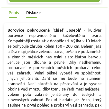
výhonech se často objevují drobné červené šištice. Vyhovuje
plné slunce a dobře propustná půda, pH mírně kyselé až
Popis
Diskuze
neutrální, po zakořenění snáší i sucho. Mrazuvzdornost
vyzrálých rostlin se pohybuje kolem -30 °C.
Borovice pokroucená
'Chief Joseph'
- kultivar
borovice nepravidelného kuželovitého tvaru.
Kompaktněji roste až v dospělosti. Výška v 10 letech
se pohybuje zhruba kolem 150 - 200 cm. Během jara
a léta mají jehlice zelenou barvu, ovšem v podzimních
a zimních měsících nás oslní zlato-žlutou barvou.
Jehlice jsou dlouhé a pevné. Díky nádhernému
probarvení v podzimních měsících probarví celou
vaší zahradu. Velmi pěkně vypadá ve společnosti
jiných jehličnanů. Dařit se mu bude na slunném
stanovišti. Není náročná na pěstování a je vysoce
okolná vůči mrazu, díky tomu se řadí mezi nejčastěji
volené polo zakrslé jehličnany do českých a
slovenských zahrad. Pokud hledáte jehličnan, který
zaujme na první pohled a probarví vaši zahradu, pak