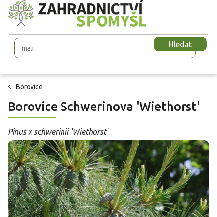
Přejít
na
obsah
Hledat
Borovice
Borovice Schwerinova 'Wiethorst'
Pinus x schwerinii 'Wiethorst'