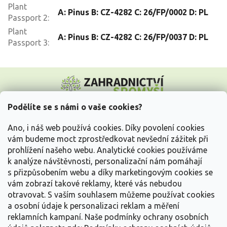
Plant
A: Pinus B: CZ-4282 C: 26/FP/0002 D: PL
Passport 2
:
Plant
A: Pinus B: CZ-4282 C: 26/FP/0037 D: PL
Passport 3
:
Z
á
p
a
Podělíte se s námi o vaše cookies?
t
Vše o nákupu
í
Ano, i náš web používá cookies. Díky povolení cookies
vám budeme moct zprostředkovat nevšední zážitek při
prohlížení našeho webu. Analytické cookies používáme
Informace pro Vás
k analýze návštěvnosti, personalizační nám pomáhají
s přizpůsobením webu a díky marketingovým cookies se
Kontakujte nás
vám zobrazí takové reklamy, které vás nebudou
otravovat.
S vaším souhlasem můžeme používat cookies
a osobní údaje k personalizaci reklam a měření
reklamních kampaní. Naše podmínky ochrany osobních