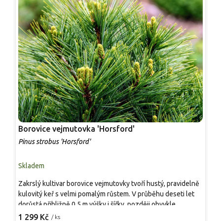
Borovice vejmutovka 'Horsford'
B
Pinus strobus 'Horsford'
P
Skladem
S
Zakrslý kultivar borovice vejmutovky tvoří hustý, pravidelně
A
kulovitý keř s velmi pomalým růstem. V průběhu deseti let
p
dorůstá přibližně 0,5 m výšky i šířky, později obvykle
s
nepřesáhne 0,8–1 m. Dlouhé, měkké jehlice v
l
1 299 Kč
1
/ ks