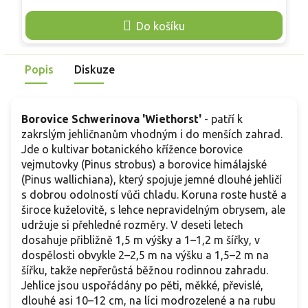
modrozeleném tónu vytvářejí hebký vzhled a zakrývají
p
vrcholy výhonů. Rostlina dobře snáší mráz, má nízké nároky
d
Do košíku
na údržbu a hodí se do skalek, vřesovišť i do popředí
p
menších okrasných záhonů.
m
s
Popis
Diskuze
M
Borovice Schwerinova 'Wiethorst'
- patří k
zakrslým jehličnanům vhodným i do menších zahrad.
Jde o kultivar botanického křížence borovice
vejmutovky (Pinus strobus) a borovice himálajské
(Pinus wallichiana), který spojuje jemné dlouhé jehličí
s dobrou odolností vůči chladu. Koruna roste hustě a
široce kuželovitě, s lehce nepravidelným obrysem, ale
udržuje si přehledné rozměry. V deseti letech
dosahuje přibližně 1,5 m výšky a 1–1,2 m šířky, v
dospělosti obvykle 2–2,5 m na výšku a 1,5–2 m na
šířku, takže nepřerůstá běžnou rodinnou zahradu.
Jehlice jsou uspořádány po pěti, měkké, převislé,
dlouhé asi 10–12 cm, na líci modrozelené a na rubu