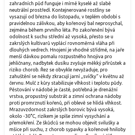
zahradních půd funguje i mírně kyselé až slabě
neutrální prostředí. Kontejnerované rostliny se
vysazují od března do listopadu, v teplém období s
pravidelnou zálivkou, aby kořenový bal neprosychal,
zejména během prvního léta. Po zakořenění bývá
odolnost k suchu střední až vysoká, přesto se u
zakrslých kultivarů vyplácí rovnoměrná vláha při
dlouhých vedrech. Hnojení je vhodné střídmé, na jaře
menší dávkou pomalu rozpustného hnojiva pro
jehličnany, nadbytek dusíku zvyšuje měkký přírůstek a
riziko chorob. Řez se obvykle nevyžaduje, pro
zahuštění se někdy zkracují jarní „svíčky“ v květnu až
červnu. Mulč z kůry stabilizuje vlhkost i teplotu půdy.
Pěstování v nádobě je časté, potřebná je drenážní
vrstva, propustný substrát a zimní ochrana nádoby
proti promrznutí kořenů, při oblevě se hlídá vlhkost.
Mrazuvzdornost zakrslých borovic bývá vysoká,
okolo -30°C, rizikem je spíše zimní vysychání a
přemokření. Ze škůdců se mohou objevit svilušky a
mšice při suchu, z chorob sypavky a kořenové hniloby