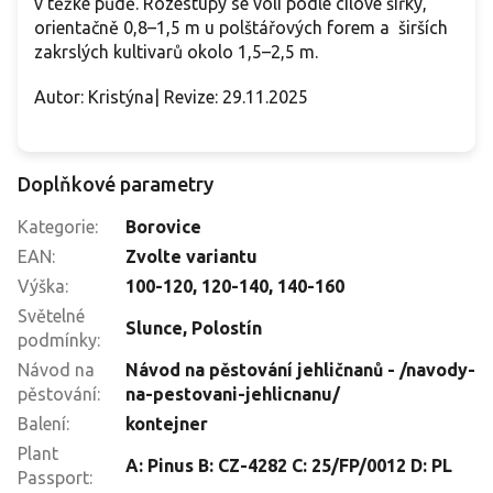
v těžké půdě. Rozestupy se volí podle cílové šířky,
orientačně 0,8–1,5 m u polštářových forem a širších
zakrslých kultivarů okolo 1,5–2,5 m.
Autor: Kristýna| Revize: 29.11.2025
Doplňkové parametry
Kategorie
:
Borovice
EAN
:
Zvolte variantu
Výška
:
100-120
,
120-140
,
140-160
Světelné
Slunce
,
Polostín
podmínky
:
Návod na
Návod na pěstování jehličnanů - /navody-
pěstování
:
na-pestovani-jehlicnanu/
Balení
:
kontejner
Plant
A: Pinus B: CZ-4282 C: 25/FP/0012 D: PL
Passport
: