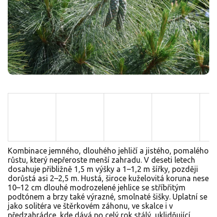
Kombinace jemného, dlouhého jehličí a jistého, pomalého
růstu, který nepřeroste menší zahradu. V deseti letech
dosahuje přibližně 1,5 m výšky a 1–1,2 m šířky, později
dorůstá asi 2–2,5 m. Hustá, široce kuželovitá koruna nese
10–12 cm dlouhé modrozelené jehlice se stříbřitým
podtónem a brzy také výrazné, smolnaté šišky. Uplatní se
jako solitéra ve štěrkovém záhonu, ve skalce i v
předzahrádce, kde dává po celý rok stálý, uklidňující