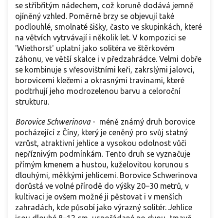
se stříbřitým nádechem, což koruně dodává jemně
ojíněný vzhled. Poměrně brzy se objevují také
podlouhlé, smolnaté šišky, často ve skupinkách, které
na větvích vytrvávají i několik let. V kompozici se
'Wiethorst' uplatní jako solitéra ve štěrkovém
záhonu, ve větší skalce i v předzahrádce. Velmi dobře
se kombinuje s vřesovištními keři, zakrslými jalovci,
borovicemi klečemi a okrasnými travinami, které
podtrhují jeho modrozelenou barvu a celoroční
strukturu.
Borovice Schwerinova
-
méně známý druh borovice
pocházející z Číny, který je ceněný pro svůj statný
vzrůst, atraktivní jehlice a vysokou odolnost vůči
nepříznivým podmínkám. Tento druh se vyznačuje
přímým kmenem a hustou, kuželovitou korunou s
dlouhými, měkkými jehlicemi. Borovice Schwerinova
dorůstá ve volné přírodě do výšky 20–30 metrů, v
kultivaci je ovšem možné ji pěstovat i v menších
zahradách, kde působí jako výrazný solitér. Jehlice