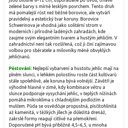
jsou dlouhé 8–12 cm, uspořádané po dvou, tmavě
zelené barvy s mírně lesklým povrchem. Tento druh
má pomalejší růst než běžné borovice, ale vytváří
pravidelný a estetický tvar koruny. Borovice
Schwerinova je vhodná jako solitérní strom v
moderních i přírodně laděných zahradách, kde
zaujme svým elegantním tvarem a hustým jehličím. V
zahradnictví není tak rozšířená, což ji činí zajímavou
volbou pro sběratele a milovníky méně obvyklých
jehličnanů.
Pěstování:
Nejlepší vybarvení a hustotu jehlic mají na
plném slunci, v lehkém polostínu roste část kultivarů
stále spolehlivě, ale koruna bývá volnější. Závětří je
výhodné hlavně v zimě, kdy kombinace větru a
slunce podporuje vysychání jehlic, v teplých nížinách
pomáhá mikroklima s chladnějším podložím a
mulčem. Půda se osvědčuje propustná, písčitohlinitá
až kamenitá, v těžkých jílech je důležitá drenáž,
zakrslé formy reagují citlivě na přemokření.
Doporučené pH bývá přibližně 4,5–6,5, u mnoha