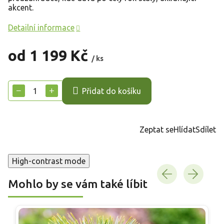
akcent.
Detailní informace
od
1 199 Kč
/ ks
Měrná
cena:
−
+
Přidat do košíku
Zeptat se
Hlídat
Sdílet
High-contrast mode
Mohlo by se vám také líbit