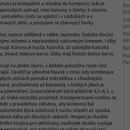
Koruna je kompaktní a vhodná do kompozic, kde je
Ba
japonských zahrad, mezi balvany a štěrky, k vřesům,
lis
 pomalému růstu se uplatní i v nádobách a v
Svě
mavých jehlic a postupně se zbarvující borky.
po
Ná
ice, vysoce oblíbená v celém Japonsku. Dokáže dorůst
pěs
okými větvemi a nepravidelně zakřiveným kmenem. I díky
ají. Koruna je hustá, kulovitá, až zploštěle kulovitá.
Bal
ou, tmavě zelenou barvu. Šišky mají hnědo-šedou barvu.
Pla
Pa
 mají na plném slunci, v lehkém polostínu roste část
lnější. Závětří je výhodné hlavně v zimě, kdy kombinace
 teplých nížinách pomáhá mikroklima s chladnějším
á, písčitohlinitá až kamenitá, v těžkých jílech je
 na přemokření. Doporučené pH bývá přibližně 4,5–6,5, u
ž slabě neutrální prostředí. Kontejnerované rostliny se
dobí s pravidelnou zálivkou, aby kořenový bal
zakořenění bývá odolnost k suchu střední až vysoká,
měrná vláha při dlouhých vedrech. Hnojení je vhodné
ného hnojiva pro jehličnany, nadbytek dusíku zvyšuje
le nevyžaduje, pro zahuštění se někdy zkracují jarní