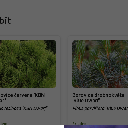
bit
ovice červená 'KBN
Borovice drobnokvětá
rf'
'Blue Dwarf'
us resinosa 'KBN Dwarf'
Pinus parviflora 'Blue Dwar
adem
Skladem