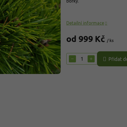
borky.
Detailní informace
od
999 Kč
/ ks
Měrná
cena:
−
+
Přidat d