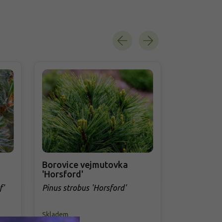
Borovice vejmutovka
Borovice 
'Horsford'
Pinus sylve
f'
Pinus strobus 'Horsford'
Skladem
Skladem