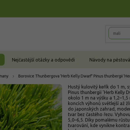
Nejčastější otázky a odpovědi
Návody na pěstován
čnany
Borovice Thunbergova 'Herb Kelly Dwarf'
Pinus thunbergii 'He
Hustý kulovitý keřík do 1 m, s
Pinus thunbergii 'Herb Kelly 
okolo 1 m na výšku a 1,2–1,5 
koncích výhonů světlejší až ž
do japonských zahrad, moder
tvar bez častého řezu. Vyhovu
5,0–6,5. Díky pomalému růstu
tvarování, kde vynikne kontra