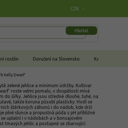
CZK
Hledat
í rostlin
Doručení na Slovensko
Kontakt
rb Kelly Dwarf'
ytě zelené jehlice a minimum údržby. Kultivar
Dwarf' roste velmi pomalu, v dospělosti mívá
m do šířky. Jehlice jsou středně dlouhé, tuhé, na
lutavé, takže koruna působí plasticky. Hodí se
ních štěrkových záhonů i do nádob, kde drží
je plné slunce a propustná půda s pH přibližně
 se uplatní i v nádobách a v bonsajovém
st tmavých jehlic a postupně se zbarvující