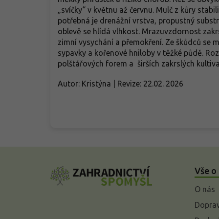
„svíčky“ v květnu až červnu. Mulč z kůry stabil
potřebná je drenážní vrstva, propustný subst
oblevě se hlídá vlhkost. Mrazuvzdornost zakrs
zimní vysychání a přemokření. Ze škůdců se mo
sypavky a kořenové hniloby v těžké půdě. Roze
polštářových forem a širších zakrslých kultiv
Autor: Kristýna | Revize: 22.02. 2026
Z
á
Vše o
p
a
O nás
t
í
Doprav