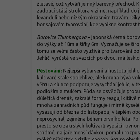
žlutavé, což vytváří jemný barevný přechod. 
žádoucí stálá struktura v zimě, například do 
levanduli nebo nízkým okrasným travám. Díky
bonsajovém tvarování, kde vynikne kontrast t
Borovice Thunbergova
-
japonská černá borov
do výšky až 18m a šířky 6m. Vyznačuje se šir
tomu se velmi často využívá pro tvarování bons
Jehličí vyrůstá ve svazcích po dvou, má leskl
Pěstování:
Nejlepší vybarvení a hustotu jehlic
kultivarů stále spolehlivě, ale koruna bývá vo
větru a slunce podporuje vysychání jehlic, v
podložím a mulčem. Půda se osvědčuje propustn
důležitá drenáž, zakrslé formy reagují citlivě
mnoha zahradních půd funguje i mírně kyselé a
vysazují od března do listopadu, v teplém ob
neprosychal, zejména během prvního léta. Po 
přesto se u zakrslých kultivarů vyplácí rovno
střídmé, na jaře menší dávkou pomalu rozpust
měkký přírůstek a riziko chorob. Řez se obvyk