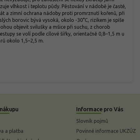
izuje vlhkost i teplotu půdy. Pěstování v nádobě je časté,
rát a zimní ochrana nádoby proti promrznutí kořenů, při
lých borovic bývá vysoká, okolo -30°C, rizikem je spíše
hou objevit svilušky a mšice při suchu, z chorob
stupy se volí podle cílové šířky, orientačně 0,8–1,5 m u
arů okolo 1,5–2,5 m.
 nákupu
Informace pro Vás
Slovník pojmů
a a platba
Povinné informace UKZÚZ