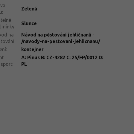
rva
Zelená
tu
:
telné
Slunce
dmínky
:
vod na
Návod na pěstování jehličnanů -
tování
:
/navody-na-pestovani-jehlicnanu/
ení
:
kontejner
nt
A: Pinus B: CZ-4282 C: 25/FP/0012 D:
ssport
:
PL